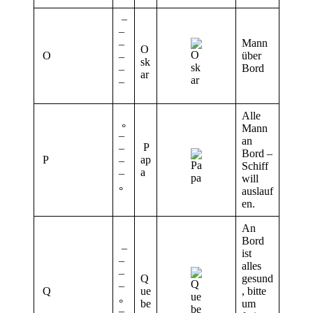
¯
¯
Mann
¯
O
O
über
¯
sk
Bord
¯
ar
¯
Alle
°
Mann
¯
an
P
¯
Bord –
P
ap
¯
Schiff
a
¯
will
°
auslauf
en.
An
Bord
¯
ist
¯
alles
¯
Q
gesund
Q
¯
ue
, bitte
°
be
um