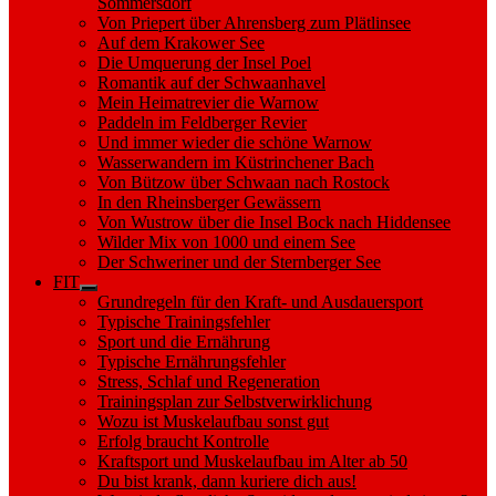
Sommersdorf
Von Priepert über Ahrensberg zum Plätlinsee
Auf dem Krakower See
Die Umquerung der Insel Poel
Romantik auf der Schwaanhavel
Mein Heimatrevier die Warnow
Paddeln im Feldberger Revier
Und immer wieder die schöne Warnow
Wasserwandern im Küstrinchener Bach
Von Bützow über Schwaan nach Rostock
In den Rheinsberger Gewässern
Von Wustrow über die Insel Bock nach Hiddensee
Wilder Mix von 1000 und einem See
Der Schweriner und der Sternberger See
FIT
Show
Grundregeln für den Kraft- und Ausdauersport
sub
Typische Trainingsfehler
menu
Sport und die Ernährung
Typische Ernährungsfehler
Stress, Schlaf und Regeneration
Trainingsplan zur Selbstverwirklichung
Wozu ist Muskelaufbau sonst gut
Erfolg braucht Kontrolle
Kraftsport und Muskelaufbau im Alter ab 50
Du bist krank, dann kuriere dich aus!