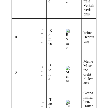
¯
c
freie
¯
Verkeh
rserlau
bnis.
°
R
keine
¯
o
R
Bedeut
¯
m
ung
°
eo
Meine
S
Masch
°
ie
ine
S
°
rr
dreht
°
a
rückw
ärts.
Gespa
nnfisc
T
hen.
¯
an
T
Halten