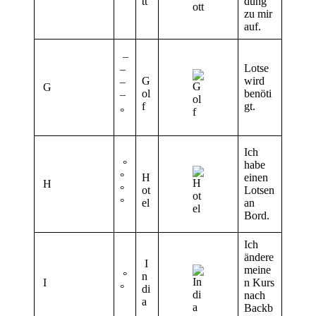
°
tt
dung
zu mir
auf.
¯
Lotse
¯
G
wird
G
¯
ol
benöti
¯
f
gt.
°
Ich
°
habe
°
H
einen
H
°
ot
Lotsen
°
el
an
Bord.
Ich
ändere
I
meine
°
n
I
n Kurs
°
di
nach
a
Backb