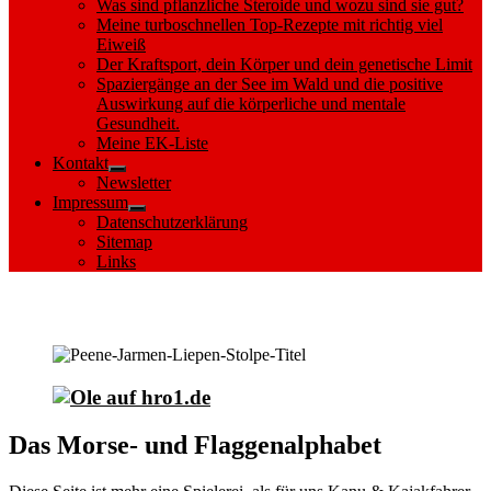
Was sind pflanzliche Steroide und wozu sind sie gut?
Meine turboschnellen Top-Rezepte mit richtig viel
Eiweiß
Der Kraftsport, dein Körper und dein genetische Limit
Spaziergänge an der See im Wald und die positive
Auswirkung auf die körperliche und mentale
Gesundheit.
Meine EK-Liste
Kontakt
Show
Newsletter
sub
Impressum
menu
Show
Datenschutzerklärung
sub
Sitemap
menu
Links
Das Flaggenalphabet
Das Morse- und Flaggenalphabet