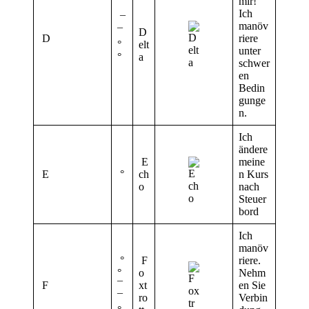
mir!
Ich
¯
manöv
¯
D
D
riere
°
elt
unter
°
a
schwer
en
Bedin
gunge
n.
Ich
ändere
E
meine
E
°
ch
n Kurs
o
nach
Steuer
bord
Ich
manöv
°
F
riere.
°
o
Nehm
F
¯
xt
en Sie
¯
ro
Verbin