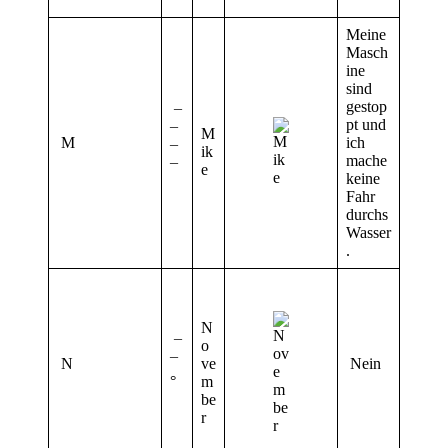
Meine
Masch
ine
sind
gestop
¯
pt und
¯
M
M
ich
¯
ik
mache
¯
e
keine
Fahr
durchs
Wasser
.
N
¯
o
N
¯
ve
Nein
°
m
be
r