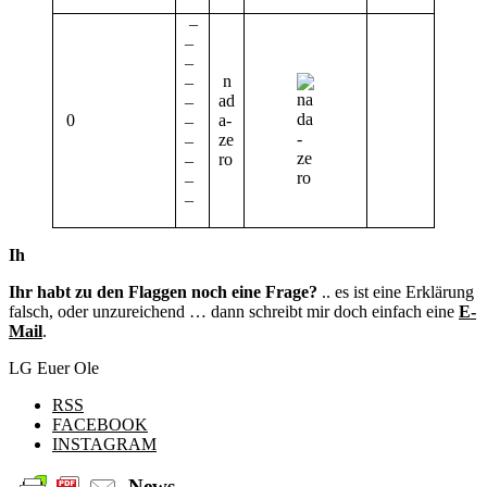
¯
¯
¯
n
¯
ad
¯
0
a-
¯
ze
¯
ro
¯
¯
¯
Ih
Ihr habt zu den Flaggen noch eine Frage?
.. es ist eine Erklärung
falsch, oder unzureichend … dann schreibt mir doch einfach eine
E-
Mail
.
LG Euer Ole
RSS
FACEBOOK
INSTAGRAM
News