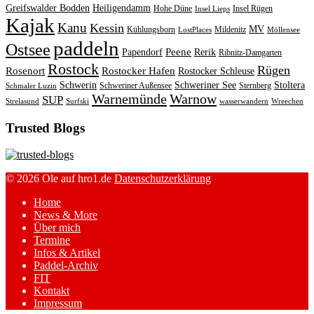
Greifswalder Bodden
Heiligendamm
Hohe Düne
Insel Rügen
Insel Lieps
Kajak
Kanu
Kessin
MV
Kühlungsborn
Mildenitz
LostPlaces
Möllensee
paddeln
Ostsee
Peene
Papendorf
Rerik
Ribnitz-Damgarten
Rostock
Rügen
Rosenort
Rostocker Hafen
Rostocker Schleuse
Schwerin
Schweriner See
Stoltera
Schweriner Außensee
Sternberg
Schmaler Luzin
Warnemünde
Warnow
SUP
Strelasund
Surfski
wasserwandern
Wreechen
Trusted Blogs
© 2026 Ole auf hro1.de
Datenschutzerklärung
Home
News & More
Über mich
Termine
Infos & Artikel
Paddel-Archiv
FIT
Kontakt
Impressum