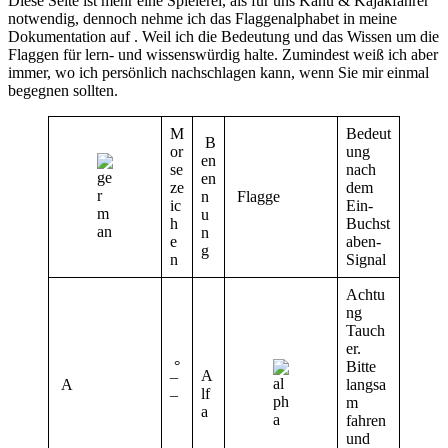
Diese Seite ist mehr eine Spielerei, als für uns Kanu & Kajakfahrer
notwendig, dennoch nehme ich das Flaggenalphabet in meine
Dokumentation auf . Weil ich die Bedeutung und das Wissen um die
Flaggen für lern- und wissenswürdig halte. Zumindest weiß ich aber
immer, wo ich persönlich nachschlagen kann, wenn Sie mir einmal
begegnen sollten.
M
Bedeut
B
or
ung
en
se
nach
en
ze
dem
n
Flagge
ic
Ein-
u
h
Buchst
n
e
aben-
g
n
Signal
Achtu
ng
Tauch
er.
°
Bitte
A
A
¯
langsa
lf
¯
m
a
fahren
und