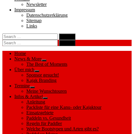
Newsletter
Impressum
Datenschutzerklärung
Sitemap
Links
Search
search
for:
Search
Search
search
for:
Search
Home
News & More
Show
The Best of Moments
sub
Über mich
menu
Show
Sponsor gesucht!
sub
Kajak Branding
menu
Termine
Show
Meine Wunschtouren
sub
Infos & Artikel
menu
Show
Anleitung
sub
Packliste für eine Kanu- oder Kajaktour
menu
Einsatzgebiete
Paddeln vs. Gesundheit
Regeln für Paddler
Welche Bootstypen und Arten gibt es?