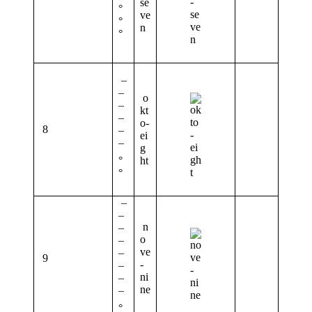
se
°
ve
°
n
°
¯
¯
o
¯
kt
¯
o-
8
¯
ei
¯
g
°
ht
°
¯
¯
n
¯
o
¯
ve
9
¯
-
¯
ni
¯
ne
¯
°