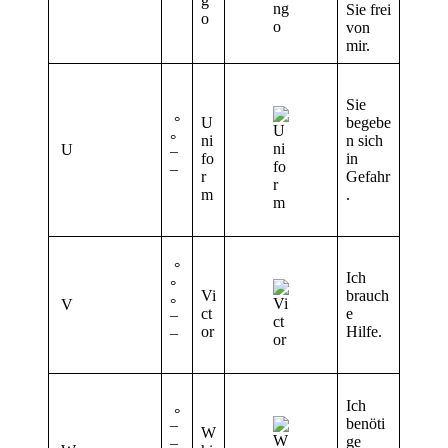
¯
g
Sie frei
o
von
mir.
Sie
°
U
begebe
°
ni
n sich
U
¯
fo
in
¯
r
Gefahr
m
.
°
Ich
°
Vi
brauch
V
°
ct
e
¯
or
Hilfe.
¯
Ich
°
benöti
¯
W
ge