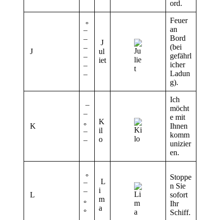
ord.
Feuer
°
an
¯
Bord
¯
J
(bei
J
¯
ul
gefährl
¯
iet
icher
¯
Ladun
¯
g).
Ich
¯
möcht
¯
e mit
K
K
°
Ihnen
il
¯
komm
o
¯
unizier
en.
°
Stoppe
L
¯
n Sie
i
L
¯
sofort
m
°
Ihr
a
°
Schiff.