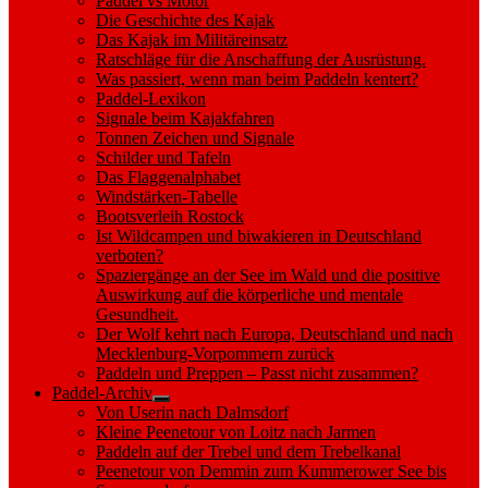
Paddel vs Motor
Die Geschichte des Kajak
Das Kajak im Militäreinsatz
Ratschläge für die Anschaffung der Ausrüstung.
Was passiert, wenn man beim Paddeln kentert?
Paddel-Lexikon
Signale beim Kajakfahren
Tonnen Zeichen und Signale
Schilder und Tafeln
Das Flaggenalphabet
Windstärken-Tabelle
Bootsverleih Rostock
Ist Wildcampen und biwakieren in Deutschland
verboten?
Spaziergänge an der See im Wald und die positive
Auswirkung auf die körperliche und mentale
Gesundheit.
Der Wolf kehrt nach Europa, Deutschland und nach
Mecklenburg-Vorpommern zurück
Paddeln und Preppen – Passt nicht zusammen?
Paddel-Archiv
Show
Von Userin nach Dalmsdorf
sub
Kleine Peenetour von Loitz nach Jarmen
menu
Paddeln auf der Trebel und dem Trebelkanal
Peenetour von Demmin zum Kummerower See bis