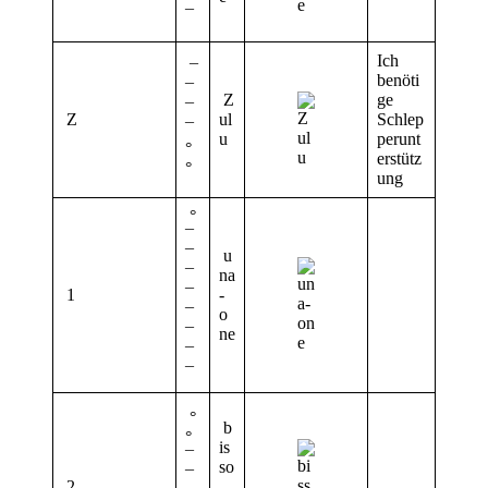
¯
Ich
¯
benöti
¯
Z
ge
¯
Z
ul
Schlep
¯
u
perunt
°
erstütz
°
ung
°
¯
¯
u
¯
na
1
¯
-
¯
o
¯
ne
¯
¯
°
b
°
is
¯
so
¯
2
-