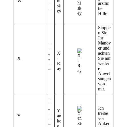
W
¯
hi
ärztlic
¯
sk
he
¯
ey
Hilfe
Stoppe
n Sie
Ihr
Manöv
¯
er und
¯
X
achten
°
X
-
Sie auf
°
R
weiter
¯
ay
e
¯
Anwei
sungen
von
mir.
¯
¯
Ich
°
Y
treibe
Y
¯
an
vor
¯
ke
Anker
¯
e