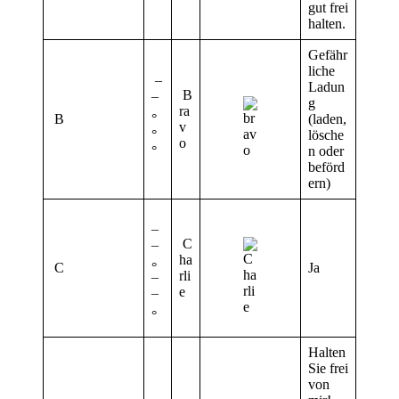
gut frei
halten.
Gefähr
liche
¯
Ladun
B
¯
g
ra
B
°
(laden,
v
°
lösche
o
°
n oder
beförd
ern)
¯
C
¯
ha
C
°
Ja
rli
¯
e
¯
°
Halten
Sie frei
von