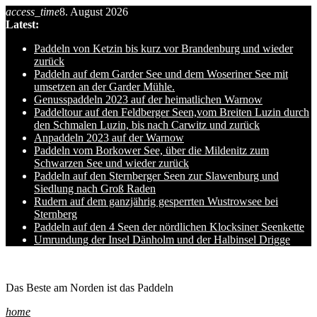
access_time
8. August 2026
Skip
Latest:
to
content
Paddeln von Ketzin bis kurz vor Brandenburg und wieder
zurück
Paddeln auf dem Garder See und dem Woseriner See mit
umsetzen an der Garder Mühle.
Genusspaddeln 2023 auf der heimatlichen Warnow
Paddeltour auf den Feldberger Seen,vom Breiten Luzin durch
den Schmalen Luzin, bis nach Carwitz und zurück
Anpaddeln 2023 auf der Warnow
Paddeln vom Borkower See, über die Mildenitz zum
Schwarzen See und wieder zurück
Paddeln auf den Sternberger Seen zur Slawenburg und
Siedlung nach Groß Raden
Rudern auf dem ganzjährig gesperrten Wustrowsee bei
Sternberg
Paddeln auf den 4 Seen der nördlichen Klocksiner Seenkette
Umrundung der Insel Dänholm und der Halbinsel Drigge
Ole auf hro1.de
Das Beste am Norden ist das Paddeln
home