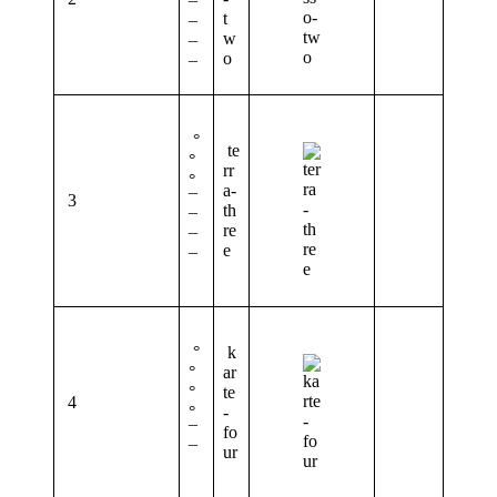
¯
t
¯
w
¯
o
¯
°
te
°
rr
°
a-
3
¯
th
¯
re
¯
e
¯
°
k
°
ar
°
te
4
°
-
¯
fo
¯
ur