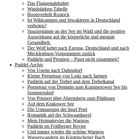
Das Flaggenalphabet
Windstärken-Tabelle
Bootsverleih Rostock
Ist Wildcampen und biwakieren in Deutschland
verboten?
Spaziergänge an der See im Wald und die positive
Auswirkung auf die körperliche und mentale
Gesundheit.
Der Wolf kehrt nach Europa, Deutschland und nach
Mecklenburg-Vorpommern zurück
Paddeln und Preppen – Passt nicht zusammen?
Paddel-Archiv
Von Userin nach Dalmsdorf
Kleine Peenetour von Loitz nach Jarmen
Paddeln auf der Trebel und dem Trebelkanal
Peenetour von Demmin zum Kummerower See bis
Sommersdorf
Von Priepert über Ahrensberg zum Plätlinsee
Auf dem Krakower See
Die Umquerung der Insel Poel
Romantik auf der Schwaanhavel
Mein Heimatrevier die Warnow
Paddeln im Feldberger Revier
Und immer wieder die schöne Warnow
Wasserwandern im Küstrinchener Bach