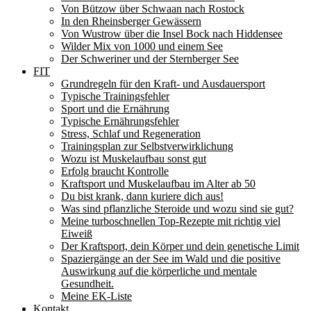
Von Bützow über Schwaan nach Rostock
In den Rheinsberger Gewässern
Von Wustrow über die Insel Bock nach Hiddensee
Wilder Mix von 1000 und einem See
Der Schweriner und der Sternberger See
FIT
Grundregeln für den Kraft- und Ausdauersport
Typische Trainingsfehler
Sport und die Ernährung
Typische Ernährungsfehler
Stress, Schlaf und Regeneration
Trainingsplan zur Selbstverwirklichung
Wozu ist Muskelaufbau sonst gut
Erfolg braucht Kontrolle
Kraftsport und Muskelaufbau im Alter ab 50
Du bist krank, dann kuriere dich aus!
Was sind pflanzliche Steroide und wozu sind sie gut?
Meine turboschnellen Top-Rezepte mit richtig viel
Eiweiß
Der Kraftsport, dein Körper und dein genetische Limit
Spaziergänge an der See im Wald und die positive
Auswirkung auf die körperliche und mentale
Gesundheit.
Meine EK-Liste
Kontakt