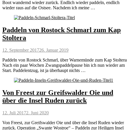
Boot wandernd wieder zurück. Endlich wieder paddeln, endlich
wieder raus auf die Ostsee. Nachdem ich meine …
Paddeln von Rostock Schmarl zum Kap
Stoltera
Posted
12. September 2017
26. Januar 2019
on
Paddeln von Rostock Schmarl, über Warnemünde zum Kap Stoltera
Nach ein paar Wochen Zwangspaddelpause bin ich nun wieder am
Start. Paddelentzug, ist ja überhaupt nichts …
Von Freest zur Greifswalder Oie und
über die Insel Ruden zurück
Posted
12. Juli 2017
2. Juni 2020
on
Von Freest, zur Greifswalder Oie und über die Insel Ruden wieder
zurück. Operation „Swante Wostroe“ – Paddeln zur Heiligen Insel