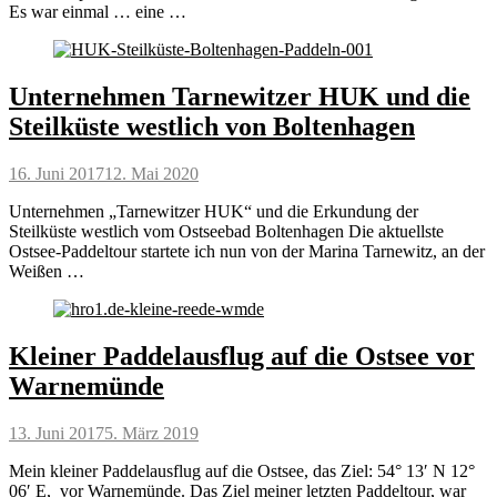
Es war einmal … eine …
Unternehmen Tarnewitzer HUK und die
Steilküste westlich von Boltenhagen
Posted
16. Juni 2017
12. Mai 2020
on
Unternehmen „Tarnewitzer HUK“ und die Erkundung der
Steilküste westlich vom Ostseebad Boltenhagen Die aktuellste
Ostsee-Paddeltour startete ich nun von der Marina Tarnewitz, an der
Weißen …
Kleiner Paddelausflug auf die Ostsee vor
Warnemünde
Posted
13. Juni 2017
5. März 2019
on
Mein kleiner Paddelausflug auf die Ostsee, das Ziel: 54° 13′ N 12°
06′ E, vor Warnemünde. Das Ziel meiner letzten Paddeltour, war