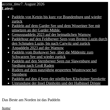
access_time
7. August 2026
Skip
Latest:
to
content
Paddeln von Ketzin bis kurz vor Brandenburg und wieder
zurück
Paddeln auf dem Garder See und dem Woseriner See mit
umsetzen an der Garder Mühle.
Genusspaddeln 2023 auf der heimatlichen Warnow
Paddeltour auf den Feldberger Seen,vom Breiten Luzin durch
den Schmalen Luzin, bis nach Carwitz und zurück
Anpaddeln 2023 auf der Warnow
Paddeln vom Borkower See, über die Mildenitz zum
Schwarzen See und wieder zurück
Paddeln auf den Sternberger Seen zur Slawenburg und
Siedlung nach Groß Raden
Rudern auf dem ganzjährig gesperrten Wustrowsee bei
Sternberg
Paddeln auf den 4 Seen der nördlichen Klocksiner Seenkette
Umrundung der Insel Dänholm und der Halbinsel Drigge
Ole auf hro1.de
Das Beste am Norden ist das Paddeln
home