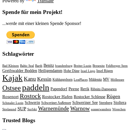
Powered by
Translate
Spende für mein Projekt!
...werde mit einer kleinen Spende Sponsor!
Schlagwörter
Benitz
Bad Kleinen
Baltic Seal
Barth
brandenburg
Breiter Luzin
Bresenitz
Feldberger Seen
Greifswalder Bodden
Heiligendamm
Hohe Düne
Insel Rügen
Insel Lieps
Kajak
Kanu
Kessin
MV
Kühlungsborn
Mildenitz
LostPlaces
Möllensee
paddeln
Ostsee
Peene
Papendorf
Rerik
Ribnitz-Damgarten
Rostock
Rügen
Rosenort
Rostocker Hafen
Rostocker Schleuse
Schwerin
Schweriner See
Stoltera
Schweriner Außensee
Sternberg
Schmaler Luzin
Warnemünde
Warnow
SUP
Strelasund
Surfski
wasserwandern
Wreechen
Trusted Blogs