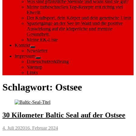
Was sind pflanzliche Steroide und wozu sind sie gut?
Meine turboschnellen Top-Rezepte mit richtig viel
Eiweiß
Der Kraftsport, dein Körper und dein genetische Limit
Spaziergänge an der See im Wald und die positive
Auswirkung auf die körperliche und mentale
Gesundheit.
Meine EK-Liste
Kontakt
Show
Newsletter
sub
Impressum
menu
Show
Datenschutzerklärung
sub
Sitemap
menu
Links
Schlagwort:
Ostsee
30 Kilometer Baltic Seal auf der Ostsee
Posted
4. Juli 2020
16. Februar 2024
on