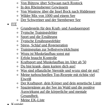
Von Bützow über Schwaan nach Rostock
In den Rheinsberger Gewässern
Von Wustrow über die Insel Bock nach Hiddensee
Wilder Mix von 1000 und einem See
Der Schweriner und der Sternberger See
FIT
Grundregeln für den Kraft- und Ausdauersport
Typische Trainingsfehler
Sport und die Ernährung
Typische Ernährungsfehler
Stress, Schlaf und Regeneration
Trainingsplan zur Selbstverwirklichung
Wozu ist Muskelaufbau sonst gut
Erfolg braucht Kontrolle
Kraftsport und Muskelaufbau im Alter ab 50
Du bist krank, dann kuriere dich aus!
Was sind pflanzliche Steroide und wozu sind sie gut?
Meine turboschnellen Top-Rezepte mit richtig viel
Eiweiß
Der Kraftsport, dein Körper und dein genetische Limit
Spaziergänge an der See im Wald und die positive
Auswirkung auf die körperliche und mentale
Gesundheit.
Meine EK-Liste
Kontakt