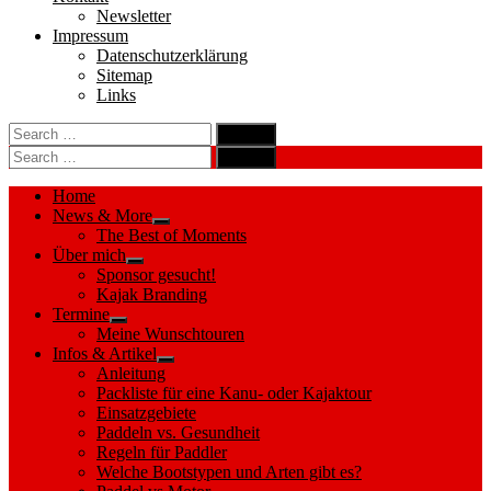
Newsletter
Impressum
Datenschutzerklärung
Sitemap
Links
Search
search
for:
Search
Search
search
for:
Search
Home
News & More
Show
The Best of Moments
sub
Über mich
menu
Show
Sponsor gesucht!
sub
Kajak Branding
menu
Termine
Show
Meine Wunschtouren
sub
Infos & Artikel
menu
Show
Anleitung
sub
Packliste für eine Kanu- oder Kajaktour
menu
Einsatzgebiete
Paddeln vs. Gesundheit
Regeln für Paddler
Welche Bootstypen und Arten gibt es?