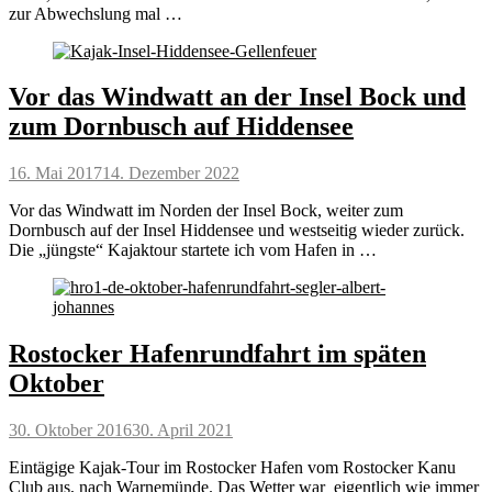
zur Abwechslung mal …
Vor das Windwatt an der Insel Bock und
zum Dornbusch auf Hiddensee
Posted
16. Mai 2017
14. Dezember 2022
on
Vor das Windwatt im Norden der Insel Bock, weiter zum
Dornbusch auf der Insel Hiddensee und westseitig wieder zurück.
Die „jüngste“ Kajaktour startete ich vom Hafen in …
Rostocker Hafenrundfahrt im späten
Oktober
Posted
30. Oktober 2016
30. April 2021
on
Eintägige Kajak-Tour im Rostocker Hafen vom Rostocker Kanu
Club aus, nach Warnemünde. Das Wetter war eigentlich wie immer