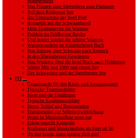
Sommersdorf
Von Priepert über Ahrensberg zum Plätlinsee
Auf dem Krakower See
Die Umquerung der Insel Poel
Romantik auf der Schwaanhavel
Mein Heimatrevier die Warnow
Paddeln im Feldberger Revier
Und immer wieder die schöne Warnow
Wasserwandern im Küstrinchener Bach
Von Bützow über Schwaan nach Rostock
In den Rheinsberger Gewässern
Von Wustrow über die Insel Bock nach Hiddensee
Wilder Mix von 1000 und einem See
Der Schweriner und der Sternberger See
FIT
Show
Grundregeln für den Kraft- und Ausdauersport
sub
Typische Trainingsfehler
menu
Sport und die Ernährung
Typische Ernährungsfehler
Stress, Schlaf und Regeneration
Trainingsplan zur Selbstverwirklichung
Wozu ist Muskelaufbau sonst gut
Erfolg braucht Kontrolle
Kraftsport und Muskelaufbau im Alter ab 50
Du bist krank, dann kuriere dich aus!