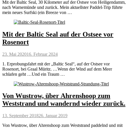
Mit der Baltic Seal, 30 Kilometer auf der Ostsee von Heiligendamm,
nach Warnemünde und zurück. Mein aktuellster Paddel-Trip führte
mein neues Surfski (ein Breeze von …
Mit der Baltic Seal auf der Ostsee vor
Rosenort
Posted
23. Mai 2020
16. Februar 2024
on
1. Erprobungsfahrt mit der „Baltic Seal“, auf der Ostsee vor
Rosenort, bei Graal Müritz. …Wenn der Wind auf dem Meer
schlafen geht …Und ein Traum …
Von Wustrow, über Ahrenshoop zum
Weststrand und wandernd wieder zurück.
Posted
13. September 2018
26. Januar 2019
on
Von Wustrow, über Ahrenshoop zum Weststrand paddelnd und mit