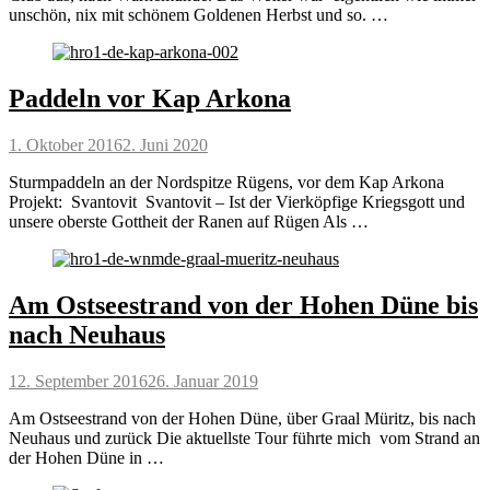
unschön, nix mit schönem Goldenen Herbst und so. …
Paddeln vor Kap Arkona
Posted
1. Oktober 2016
2. Juni 2020
on
Sturmpaddeln an der Nordspitze Rügens, vor dem Kap Arkona
Projekt: Svantovit Svantovit – Ist der Vierköpfige Kriegsgott und
unsere oberste Gottheit der Ranen auf Rügen Als …
Am Ostseestrand von der Hohen Düne bis
nach Neuhaus
Posted
12. September 2016
26. Januar 2019
on
Am Ostseestrand von der Hohen Düne, über Graal Müritz, bis nach
Neuhaus und zurück Die aktuellste Tour führte mich vom Strand an
der Hohen Düne in …