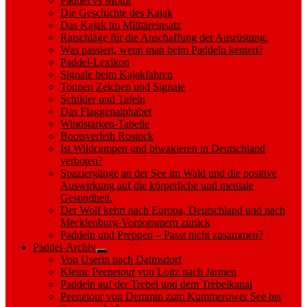
Paddel vs Motor
Die Geschichte des Kajak
Das Kajak im Militäreinsatz
Ratschläge für die Anschaffung der Ausrüstung.
Was passiert, wenn man beim Paddeln kentert?
Paddel-Lexikon
Signale beim Kajakfahren
Tonnen Zeichen und Signale
Schilder und Tafeln
Das Flaggenalphabet
Windstärken-Tabelle
Bootsverleih Rostock
Ist Wildcampen und biwakieren in Deutschland
verboten?
Spaziergänge an der See im Wald und die positive
Auswirkung auf die körperliche und mentale
Gesundheit.
Der Wolf kehrt nach Europa, Deutschland und nach
Mecklenburg-Vorpommern zurück
Paddeln und Preppen – Passt nicht zusammen?
Paddel-Archiv
Show
Von Userin nach Dalmsdorf
sub
Kleine Peenetour von Loitz nach Jarmen
menu
Paddeln auf der Trebel und dem Trebelkanal
Peenetour von Demmin zum Kummerower See bis