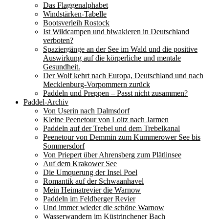
Das Flaggenalphabet
Windstärken-Tabelle
Bootsverleih Rostock
Ist Wildcampen und biwakieren in Deutschland
verboten?
Spaziergänge an der See im Wald und die positive
Auswirkung auf die körperliche und mentale
Gesundheit.
Der Wolf kehrt nach Europa, Deutschland und nach
Mecklenburg-Vorpommern zurück
Paddeln und Preppen – Passt nicht zusammen?
Paddel-Archiv
Von Userin nach Dalmsdorf
Kleine Peenetour von Loitz nach Jarmen
Paddeln auf der Trebel und dem Trebelkanal
Peenetour von Demmin zum Kummerower See bis
Sommersdorf
Von Priepert über Ahrensberg zum Plätlinsee
Auf dem Krakower See
Die Umquerung der Insel Poel
Romantik auf der Schwaanhavel
Mein Heimatrevier die Warnow
Paddeln im Feldberger Revier
Und immer wieder die schöne Warnow
Wasserwandern im Küstrinchener Bach