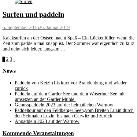
Surfen und paddeln
Posted
6. September 2016
26. Januar 2019
on
Kajaksurfen an der Ostsee macht Spaß – Ein Lückenfüller, wenn die
Zeit zum paddeln mal knapp ist. Der Sommer war eigentlich zu kurz
und neigt sich leider, langsam …
Seitennummerierung
1
2
3
‹
der
News
Beiträge
Paddeln von Ketzin bis kurz vor Brandenburg und wieder
zurück
Paddeln auf dem Garder See und dem Woseriner See mit
umsetzen an der Garder Mühle.
Genusspaddeln 2023 auf der heimatlichen Warnow
Paddeltour auf den Feldberger Seen,vom Breiten Luzin durch
den Schmalen Luzin, bis nach Carwitz und zurück
Anpaddeln 2023 auf der Warnow
Kommende Veranstaltungen