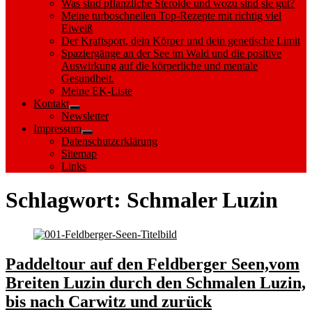
Was sind pflanzliche Steroide und wozu sind sie gut?
Meine turboschnellen Top-Rezepte mit richtig viel
Eiweiß
Der Kraftsport, dein Körper und dein genetische Limit
Spaziergänge an der See im Wald und die positive
Auswirkung auf die körperliche und mentale
Gesundheit.
Meine EK-Liste
Kontakt
Show
Newsletter
sub
Impressum
menu
Show
Datenschutzerklärung
sub
Sitemap
menu
Links
Schlagwort:
Schmaler Luzin
Paddeltour auf den Feldberger Seen,vom
Breiten Luzin durch den Schmalen Luzin,
bis nach Carwitz und zurück