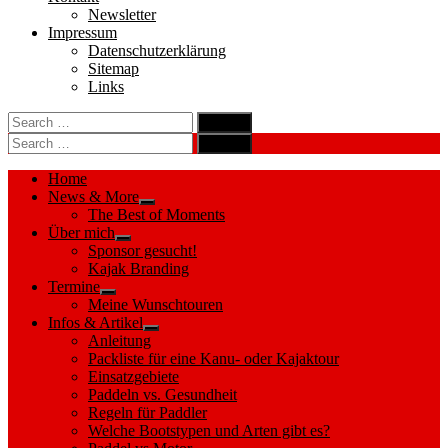
Newsletter
Impressum
Datenschutzerklärung
Sitemap
Links
Search
search
for:
Search
Search
search
for:
Search
Home
News & More
Show
The Best of Moments
sub
Über mich
menu
Show
Sponsor gesucht!
sub
Kajak Branding
menu
Termine
Show
Meine Wunschtouren
sub
Infos & Artikel
menu
Show
Anleitung
sub
Packliste für eine Kanu- oder Kajaktour
menu
Einsatzgebiete
Paddeln vs. Gesundheit
Regeln für Paddler
Welche Bootstypen und Arten gibt es?