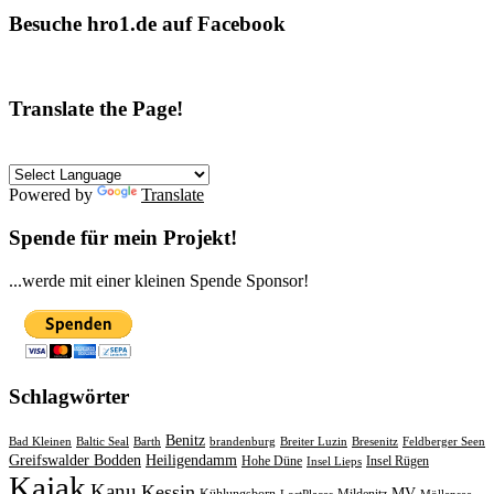
Besuche hro1.de auf Facebook
Translate the Page!
Powered by
Translate
Spende für mein Projekt!
...werde mit einer kleinen Spende Sponsor!
Schlagwörter
Benitz
Bad Kleinen
Baltic Seal
Barth
brandenburg
Breiter Luzin
Bresenitz
Feldberger Seen
Greifswalder Bodden
Heiligendamm
Hohe Düne
Insel Rügen
Insel Lieps
Kajak
Kanu
Kessin
MV