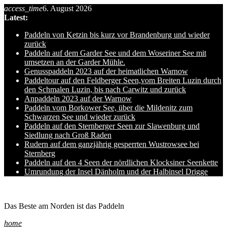
access_time
6. August 2026
Skip
Latest:
to
content
Paddeln von Ketzin bis kurz vor Brandenburg und wieder
zurück
Paddeln auf dem Garder See und dem Woseriner See mit
umsetzen an der Garder Mühle.
Genusspaddeln 2023 auf der heimatlichen Warnow
Paddeltour auf den Feldberger Seen,vom Breiten Luzin durch
den Schmalen Luzin, bis nach Carwitz und zurück
Anpaddeln 2023 auf der Warnow
Paddeln vom Borkower See, über die Mildenitz zum
Schwarzen See und wieder zurück
Paddeln auf den Sternberger Seen zur Slawenburg und
Siedlung nach Groß Raden
Rudern auf dem ganzjährig gesperrten Wustrowsee bei
Sternberg
Paddeln auf den 4 Seen der nördlichen Klocksiner Seenkette
Umrundung der Insel Dänholm und der Halbinsel Drigge
Ole auf hro1.de
Das Beste am Norden ist das Paddeln
home