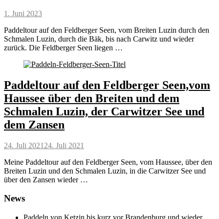
Posted
1. Juni 2023
on
Paddeltour auf den Feldberger Seen, vom Breiten Luzin durch den
Schmalen Luzin, durch die Bäk, bis nach Carwitz und wieder
zurück. Die Feldberger Seen liegen …
Paddeltour auf den Feldberger Seen,vom
Haussee über den Breiten und dem
Schmalen Luzin, der Carwitzer See und
dem Zansen
Posted
24. Juli 2021
24. Juli 2021
on
Meine Paddeltour auf den Feldberger Seen, vom Haussee, über den
Breiten Luzin und den Schmalen Luzin, in die Carwitzer See und
über den Zansen wieder …
News
Paddeln von Ketzin bis kurz vor Brandenburg und wieder