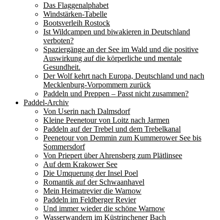
Das Flaggenalphabet
Windstärken-Tabelle
Bootsverleih Rostock
Ist Wildcampen und biwakieren in Deutschland
verboten?
Spaziergänge an der See im Wald und die positive
Auswirkung auf die körperliche und mentale
Gesundheit.
Der Wolf kehrt nach Europa, Deutschland und nach
Mecklenburg-Vorpommern zurück
Paddeln und Preppen – Passt nicht zusammen?
Paddel-Archiv
Von Userin nach Dalmsdorf
Kleine Peenetour von Loitz nach Jarmen
Paddeln auf der Trebel und dem Trebelkanal
Peenetour von Demmin zum Kummerower See bis
Sommersdorf
Von Priepert über Ahrensberg zum Plätlinsee
Auf dem Krakower See
Die Umquerung der Insel Poel
Romantik auf der Schwaanhavel
Mein Heimatrevier die Warnow
Paddeln im Feldberger Revier
Und immer wieder die schöne Warnow
Wasserwandern im Küstrinchener Bach