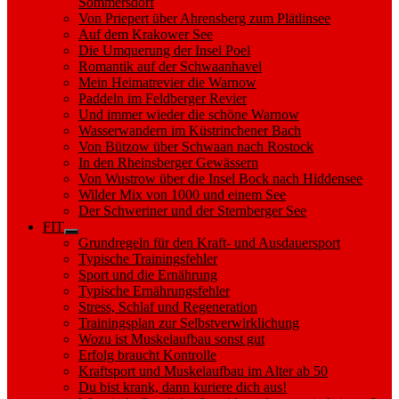
Sommersdorf
Von Priepert über Ahrensberg zum Plätlinsee
Auf dem Krakower See
Die Umquerung der Insel Poel
Romantik auf der Schwaanhavel
Mein Heimatrevier die Warnow
Paddeln im Feldberger Revier
Und immer wieder die schöne Warnow
Wasserwandern im Küstrinchener Bach
Von Bützow über Schwaan nach Rostock
In den Rheinsberger Gewässern
Von Wustrow über die Insel Bock nach Hiddensee
Wilder Mix von 1000 und einem See
Der Schweriner und der Sternberger See
FIT
Show
Grundregeln für den Kraft- und Ausdauersport
sub
Typische Trainingsfehler
menu
Sport und die Ernährung
Typische Ernährungsfehler
Stress, Schlaf und Regeneration
Trainingsplan zur Selbstverwirklichung
Wozu ist Muskelaufbau sonst gut
Erfolg braucht Kontrolle
Kraftsport und Muskelaufbau im Alter ab 50
Du bist krank, dann kuriere dich aus!