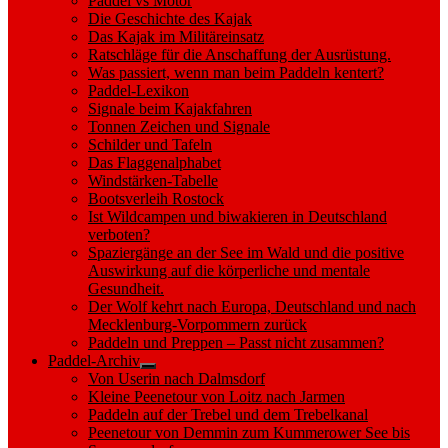
Paddel vs Motor
Die Geschichte des Kajak
Das Kajak im Militäreinsatz
Ratschläge für die Anschaffung der Ausrüstung.
Was passiert, wenn man beim Paddeln kentert?
Paddel-Lexikon
Signale beim Kajakfahren
Tonnen Zeichen und Signale
Schilder und Tafeln
Das Flaggenalphabet
Windstärken-Tabelle
Bootsverleih Rostock
Ist Wildcampen und biwakieren in Deutschland
verboten?
Spaziergänge an der See im Wald und die positive
Auswirkung auf die körperliche und mentale
Gesundheit.
Der Wolf kehrt nach Europa, Deutschland und nach
Mecklenburg-Vorpommern zurück
Paddeln und Preppen – Passt nicht zusammen?
Paddel-Archiv
Show
Von Userin nach Dalmsdorf
sub
Kleine Peenetour von Loitz nach Jarmen
menu
Paddeln auf der Trebel und dem Trebelkanal
Peenetour von Demmin zum Kummerower See bis