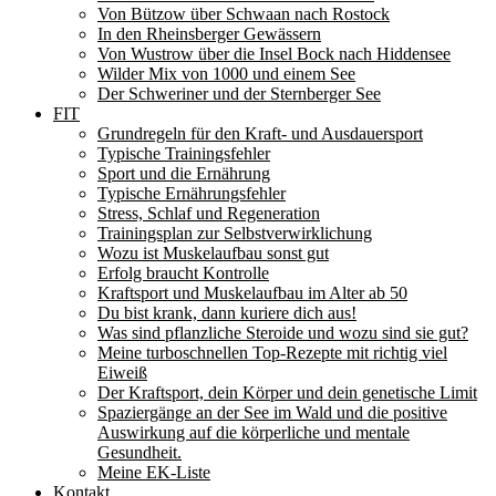
Von Bützow über Schwaan nach Rostock
In den Rheinsberger Gewässern
Von Wustrow über die Insel Bock nach Hiddensee
Wilder Mix von 1000 und einem See
Der Schweriner und der Sternberger See
FIT
Grundregeln für den Kraft- und Ausdauersport
Typische Trainingsfehler
Sport und die Ernährung
Typische Ernährungsfehler
Stress, Schlaf und Regeneration
Trainingsplan zur Selbstverwirklichung
Wozu ist Muskelaufbau sonst gut
Erfolg braucht Kontrolle
Kraftsport und Muskelaufbau im Alter ab 50
Du bist krank, dann kuriere dich aus!
Was sind pflanzliche Steroide und wozu sind sie gut?
Meine turboschnellen Top-Rezepte mit richtig viel
Eiweiß
Der Kraftsport, dein Körper und dein genetische Limit
Spaziergänge an der See im Wald und die positive
Auswirkung auf die körperliche und mentale
Gesundheit.
Meine EK-Liste
Kontakt