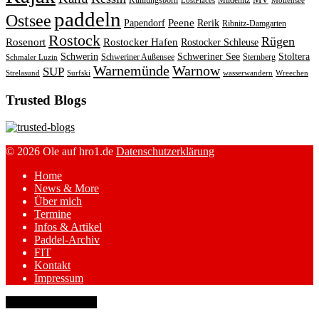
Kühlungsborn
Mildenitz
LostPlaces
Möllensee
paddeln
Ostsee
Peene
Papendorf
Rerik
Ribnitz-Damgarten
Rostock
Rügen
Rosenort
Rostocker Hafen
Rostocker Schleuse
Schwerin
Schweriner See
Stoltera
Schweriner Außensee
Sternberg
Schmaler Luzin
Warnemünde
Warnow
SUP
Strelasund
Surfski
wasserwandern
Wreechen
Trusted Blogs
© 2026 Ole auf hro1.de
Datenschutzerklärung
Home
News & More
Über mich
Termine
Infos & Artikel
Paddel-Archiv
FIT
Kontakt
Impressum
keyboard_arrow_up