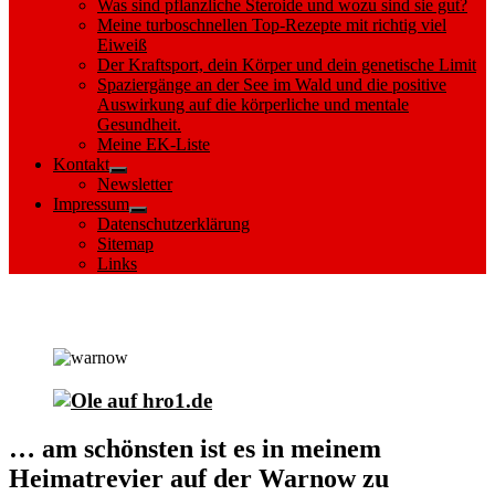
Was sind pflanzliche Steroide und wozu sind sie gut?
Meine turboschnellen Top-Rezepte mit richtig viel
Eiweiß
Der Kraftsport, dein Körper und dein genetische Limit
Spaziergänge an der See im Wald und die positive
Auswirkung auf die körperliche und mentale
Gesundheit.
Meine EK-Liste
Kontakt
Show
Newsletter
sub
Impressum
menu
Show
Datenschutzerklärung
sub
Sitemap
menu
Links
Mein Heimatrevier die Warnow
… am schönsten ist es in meinem
Heimatrevier auf der Warnow zu