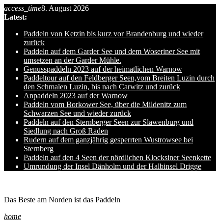
access_time
8. August 2026
Skip
Latest:
to
content
Paddeln von Ketzin bis kurz vor Brandenburg und wieder
zurück
Paddeln auf dem Garder See und dem Woseriner See mit
umsetzen an der Garder Mühle.
Genusspaddeln 2023 auf der heimatlichen Warnow
Paddeltour auf den Feldberger Seen,vom Breiten Luzin durch
den Schmalen Luzin, bis nach Carwitz und zurück
Anpaddeln 2023 auf der Warnow
Paddeln vom Borkower See, über die Mildenitz zum
Schwarzen See und wieder zurück
Paddeln auf den Sternberger Seen zur Slawenburg und
Siedlung nach Groß Raden
Rudern auf dem ganzjährig gesperrten Wustrowsee bei
Sternberg
Paddeln auf den 4 Seen der nördlichen Klocksiner Seenkette
Umrundung der Insel Dänholm und der Halbinsel Drigge
Ole auf hro1.de
Das Beste am Norden ist das Paddeln
home