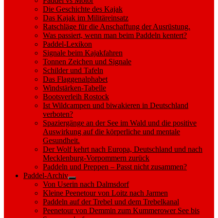
Paddel vs Motor
Die Geschichte des Kajak
Das Kajak im Militäreinsatz
Ratschläge für die Anschaffung der Ausrüstung.
Was passiert, wenn man beim Paddeln kentert?
Paddel-Lexikon
Signale beim Kajakfahren
Tonnen Zeichen und Signale
Schilder und Tafeln
Das Flaggenalphabet
Windstärken-Tabelle
Bootsverleih Rostock
Ist Wildcampen und biwakieren in Deutschland
verboten?
Spaziergänge an der See im Wald und die positive
Auswirkung auf die körperliche und mentale
Gesundheit.
Der Wolf kehrt nach Europa, Deutschland und nach
Mecklenburg-Vorpommern zurück
Paddeln und Preppen – Passt nicht zusammen?
Paddel-Archiv
Show
Von Userin nach Dalmsdorf
sub
Kleine Peenetour von Loitz nach Jarmen
menu
Paddeln auf der Trebel und dem Trebelkanal
Peenetour von Demmin zum Kummerower See bis