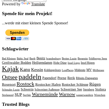
Powered by
Translate
Spende für mein Projekt!
...werde mit einer kleinen Spende Sponsor!
Schlagwörter
Benitz
Bad Kleinen
Baltic Seal
Barth
brandenburg
Breiter Luzin
Bresenitz
Feldberger Seen
Greifswalder Bodden
Heiligendamm
Hohe Düne
Insel Rügen
Insel Lieps
Kajak
Kanu
Kessin
MV
Kühlungsborn
Mildenitz
LostPlaces
Möllensee
paddeln
Ostsee
Peene
Papendorf
Rerik
Ribnitz-Damgarten
Rostock
Rügen
Rosenort
Rostocker Hafen
Rostocker Schleuse
Schwerin
Schweriner See
Stoltera
Schweriner Außensee
Sternberg
Schmaler Luzin
Warnemünde
Warnow
SUP
Strelasund
Surfski
wasserwandern
Wreechen
Trusted Blogs