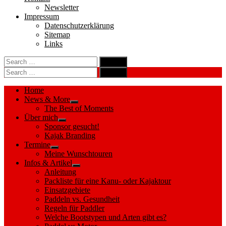
Newsletter
Impressum
Datenschutzerklärung
Sitemap
Links
Search
search
for:
Search
Search
search
for:
Search
Home
News & More
Show
The Best of Moments
sub
Über mich
menu
Show
Sponsor gesucht!
sub
Kajak Branding
menu
Termine
Show
Meine Wunschtouren
sub
Infos & Artikel
menu
Show
Anleitung
sub
Packliste für eine Kanu- oder Kajaktour
menu
Einsatzgebiete
Paddeln vs. Gesundheit
Regeln für Paddler
Welche Bootstypen und Arten gibt es?