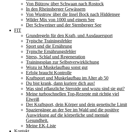
Von Bützow über Schwaan nach Rostock
In den Rheinsberger Gewässern
Von Wustrow über die Insel Bock nach Hiddensee
Wilder Mix von 1000 und einem See
Der Schweriner und der Sternberger See
FIT
Grundregeln für den Kraft- und Ausdauersport
Typische Trainingsfehler
Sport und die Ernährung
Typische Ernährungsfehler
Stress, Schlaf und Regeneration
Trainingsplan zur Selbstverwirklichung
Wozu ist Muskelaufbau sonst gut
Erfolg braucht Kontrolle
Kraftsport und Muskelaufbau im Alter ab 50
Du bist krank, dann kuriere dich aus!
Was sind pflanzliche Steroide und wozu sind sie gut?
Meine turboschnellen Top-Rezepte mit richtig viel
Eiweiß
Der Kraftsport, dein Körper und dein genetische Limit
Spaziergänge an der See im Wald und die positive
Auswirkung auf die körperliche und mentale
Gesundheit.
Meine EK-Liste
Kontakt