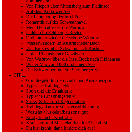
Sommersdorf
Von Priepert über Ahrensberg zum Plätlinsee
Auf dem Krakower See
Die Umquerung der Insel Poel
Romantik auf der Schwaanhavel
Mein Heimatrevier die Warnow
Paddeln im Feldberger Revier
Und immer wieder die schöne Warnow
Wasserwandern im Küstrinchener Bach
Von Bützow über Schwaan nach Rostock
In den Rheinsberger Gewässern
Von Wustrow über die Insel Bock nach Hiddensee
Wilder Mix von 1000 und einem See
Der Schweriner und der Sternberger See
FIT
Show
Grundregeln für den Kraft- und Ausdauersport
sub
Typische Trainingsfehler
menu
Sport und die Ernährung
Typische Ernährungsfehler
Stress, Schlaf und Regeneration
Trainingsplan zur Selbstverwirklichung
Wozu ist Muskelaufbau sonst gut
Erfolg braucht Kontrolle
Kraftsport und Muskelaufbau im Alter ab 50
Du bist krank, dann kuriere dich aus!