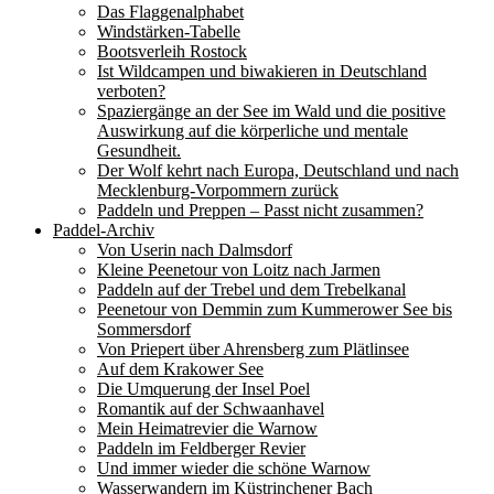
Das Flaggenalphabet
Windstärken-Tabelle
Bootsverleih Rostock
Ist Wildcampen und biwakieren in Deutschland
verboten?
Spaziergänge an der See im Wald und die positive
Auswirkung auf die körperliche und mentale
Gesundheit.
Der Wolf kehrt nach Europa, Deutschland und nach
Mecklenburg-Vorpommern zurück
Paddeln und Preppen – Passt nicht zusammen?
Paddel-Archiv
Von Userin nach Dalmsdorf
Kleine Peenetour von Loitz nach Jarmen
Paddeln auf der Trebel und dem Trebelkanal
Peenetour von Demmin zum Kummerower See bis
Sommersdorf
Von Priepert über Ahrensberg zum Plätlinsee
Auf dem Krakower See
Die Umquerung der Insel Poel
Romantik auf der Schwaanhavel
Mein Heimatrevier die Warnow
Paddeln im Feldberger Revier
Und immer wieder die schöne Warnow
Wasserwandern im Küstrinchener Bach