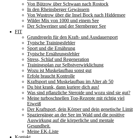
Von Bützow über Schwaan nach Rostock
In den Rheinsberger Gewässern
Von Wustrow über die Insel Bock nach Hiddensee
Wilder Mix von 1000 und einem See
Der Schweriner und der Sternberger See
FIT
Grundregeln für den Kraft- und Ausdauersport
Typische Trainingsfehler
Sport und die Ernährung
Typische Ernährungsfehler
Stress, Schlaf und Regeneration
Trainingsplan zur Selbstverwirklichung
Wozu ist Muskelaufbau sonst gut
Erfolg braucht Kontrolle
Kraftsport und Muskelaufbau im Alter ab 50
Du bist krank, dann kuriere dich aus!
Was sind pflanzliche Steroide und wozu sind sie gut?
Meine turboschnellen Top-Rezepte mit richtig viel
Eiweiß
Der Kraftsport, dein Körper und dein genetische Limit
Spaziergänge an der See im Wald und die positive
Auswirkung auf die körperliche und mentale
Gesundheit.
Meine EK-Liste
Kontakt