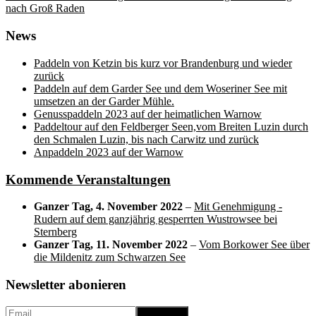
post:
nach Groß Raden
News
Paddeln von Ketzin bis kurz vor Brandenburg und wieder
zurück
Paddeln auf dem Garder See und dem Woseriner See mit
umsetzen an der Garder Mühle.
Genusspaddeln 2023 auf der heimatlichen Warnow
Paddeltour auf den Feldberger Seen,vom Breiten Luzin durch
den Schmalen Luzin, bis nach Carwitz und zurück
Anpaddeln 2023 auf der Warnow
Kommende Veranstaltungen
Ganzer Tag,
4. November 2022
–
Mit Genehmigung -
Rudern auf dem ganzjährig gesperrten Wustrowsee bei
Sternberg
Ganzer Tag,
11. November 2022
–
Vom Borkower See über
die Mildenitz zum Schwarzen See
Newsletter abonieren