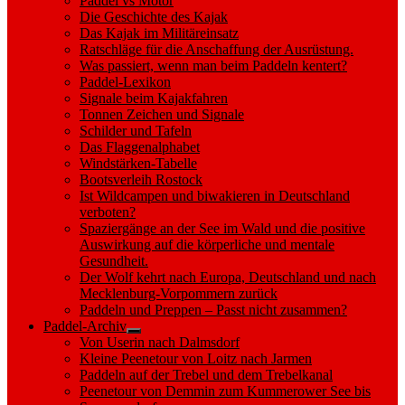
Paddel vs Motor
Die Geschichte des Kajak
Das Kajak im Militäreinsatz
Ratschläge für die Anschaffung der Ausrüstung.
Was passiert, wenn man beim Paddeln kentert?
Paddel-Lexikon
Signale beim Kajakfahren
Tonnen Zeichen und Signale
Schilder und Tafeln
Das Flaggenalphabet
Windstärken-Tabelle
Bootsverleih Rostock
Ist Wildcampen und biwakieren in Deutschland
verboten?
Spaziergänge an der See im Wald und die positive
Auswirkung auf die körperliche und mentale
Gesundheit.
Der Wolf kehrt nach Europa, Deutschland und nach
Mecklenburg-Vorpommern zurück
Paddeln und Preppen – Passt nicht zusammen?
Paddel-Archiv
Show
Von Userin nach Dalmsdorf
sub
Kleine Peenetour von Loitz nach Jarmen
menu
Paddeln auf der Trebel und dem Trebelkanal
Peenetour von Demmin zum Kummerower See bis