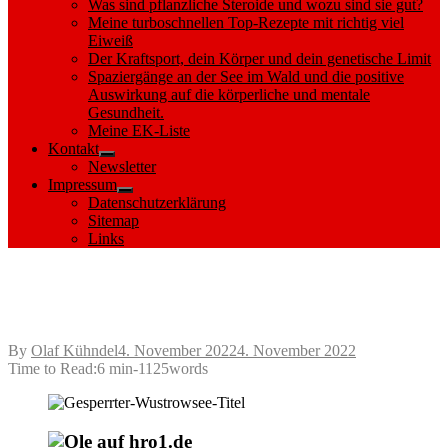
Was sind pflanzliche Steroide und wozu sind sie gut?
Meine turboschnellen Top-Rezepte mit richtig viel
Eiweiß
Der Kraftsport, dein Körper und dein genetische Limit
Spaziergänge an der See im Wald und die positive
Auswirkung auf die körperliche und mentale
Gesundheit.
Meine EK-Liste
Kontakt
Show
Newsletter
sub
Impressum
menu
Show
Datenschutzerklärung
sub
Sitemap
menu
Links
Rudern auf dem ganzjährig gesperrten
Wustrowsee bei Sternberg
Posted
By
Olaf Kühndel
4. November 2022
4. November 2022
on
Time to Read:
6 min
-
1125
words