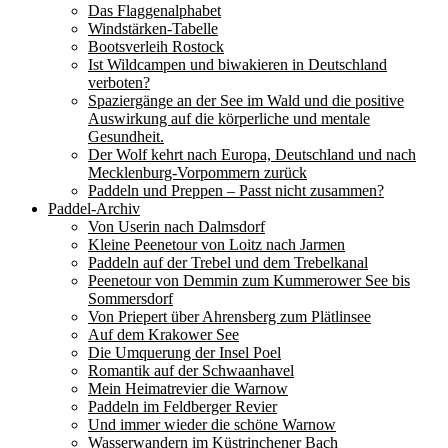
Das Flaggenalphabet
Windstärken-Tabelle
Bootsverleih Rostock
Ist Wildcampen und biwakieren in Deutschland
verboten?
Spaziergänge an der See im Wald und die positive
Auswirkung auf die körperliche und mentale
Gesundheit.
Der Wolf kehrt nach Europa, Deutschland und nach
Mecklenburg-Vorpommern zurück
Paddeln und Preppen – Passt nicht zusammen?
Paddel-Archiv
Von Userin nach Dalmsdorf
Kleine Peenetour von Loitz nach Jarmen
Paddeln auf der Trebel und dem Trebelkanal
Peenetour von Demmin zum Kummerower See bis
Sommersdorf
Von Priepert über Ahrensberg zum Plätlinsee
Auf dem Krakower See
Die Umquerung der Insel Poel
Romantik auf der Schwaanhavel
Mein Heimatrevier die Warnow
Paddeln im Feldberger Revier
Und immer wieder die schöne Warnow
Wasserwandern im Küstrinchener Bach