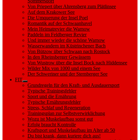
Sommersdorf
Von Priepert über Ahrensberg zum Plätlinsee
Auf dem Krakower See
Die Umquerung der Insel Poel
Romantik auf der Schwaanhavel
Mein Heimatrevier die Warnow
Paddeln im Feldberger Revier
Und immer wieder die schöne Warnow
Wasserwandern im Küstrinchener Bach
Von Bützow über Schwaan nach Rostock
In den Rheinsberger Gewässern
Von Wustrow über die Insel Bock nach Hiddensee
Wilder Mix von 1000 und einem See
Der Schweriner und der Sternberger See
FIT
Show
Grundregeln für den Kraft- und Ausdauersport
sub
Typische Trainingsfehler
menu
Sport und die Ernährung
Typische Ernährungsfehler
Stress, Schlaf und Regeneration
Trainingsplan zur Selbstverwirklichung
Wozu ist Muskelaufbau sonst gut
Erfolg braucht Kontrolle
Kraftsport und Muskelaufbau im Alter ab 50
Du bist krank, dann kuriere dich aus!