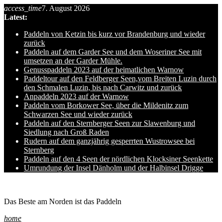
access_time
7. August 2026
Skip
Latest:
to
content
Paddeln von Ketzin bis kurz vor Brandenburg und wieder
zurück
Paddeln auf dem Garder See und dem Woseriner See mit
umsetzen an der Garder Mühle.
Genusspaddeln 2023 auf der heimatlichen Warnow
Paddeltour auf den Feldberger Seen,vom Breiten Luzin durch
den Schmalen Luzin, bis nach Carwitz und zurück
Anpaddeln 2023 auf der Warnow
Paddeln vom Borkower See, über die Mildenitz zum
Schwarzen See und wieder zurück
Paddeln auf den Sternberger Seen zur Slawenburg und
Siedlung nach Groß Raden
Rudern auf dem ganzjährig gesperrten Wustrowsee bei
Sternberg
Paddeln auf den 4 Seen der nördlichen Klocksiner Seenkette
Umrundung der Insel Dänholm und der Halbinsel Drigge
Ole auf hro1.de
Das Beste am Norden ist das Paddeln
home