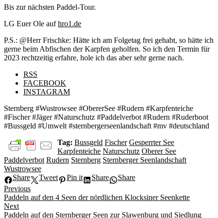
Bis zur nächsten Paddel-Tour.
LG Euer Ole
auf
hro1.de
P.S.: @Herr Frischke: Hätte ich am Folgetag frei gehabt, so hätte ich
gerne beim Abfischen der Karpfen geholfen. So ich den Termin für
2023 rechtzeitig erfahre, hole ich das aber sehr gerne nach.
RSS
FACEBOOK
INSTAGRAM
Sternberg #Wustrowsee #ObererSee #Rudern #Karpfenteiche
#Fischer #Jäger #Naturschutz #Paddelverbot #Rudern #Ruderboot
#Bussgeld #Umwelt #sternbergerseenlandschaft #mv #deutschland
Tag:
Bussgeld
Fischer
Gesperrter See
Karpfenteiche
Naturschutz
Oberer See
Paddelverbot
Rudern
Sternberg
Sternberger Seenlandschaft
Wustrowsee
Share
Tweet
Pin it
Share
Share
Beitragsnavigation
Previous
Previous
Paddeln auf den 4 Seen der nördlichen Klocksiner Seenkette
post:
Next
Next
Paddeln auf den Sternberger Seen zur Slawenburg und Siedlung