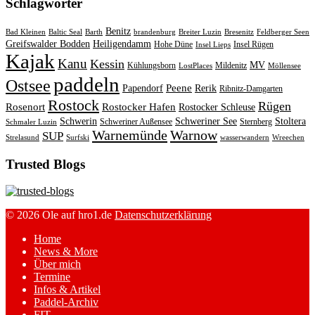
Schlagwörter
Benitz
Bad Kleinen
Baltic Seal
Barth
brandenburg
Breiter Luzin
Bresenitz
Feldberger Seen
Greifswalder Bodden
Heiligendamm
Hohe Düne
Insel Rügen
Insel Lieps
Kajak
Kanu
Kessin
MV
Kühlungsborn
Mildenitz
LostPlaces
Möllensee
paddeln
Ostsee
Peene
Papendorf
Rerik
Ribnitz-Damgarten
Rostock
Rügen
Rosenort
Rostocker Hafen
Rostocker Schleuse
Schwerin
Schweriner See
Stoltera
Schweriner Außensee
Sternberg
Schmaler Luzin
Warnemünde
Warnow
SUP
Strelasund
Surfski
wasserwandern
Wreechen
Trusted Blogs
© 2026 Ole auf hro1.de
Datenschutzerklärung
Home
News & More
Über mich
Termine
Infos & Artikel
Paddel-Archiv
FIT