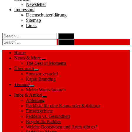
Newsletter
Impressum
Datenschutzerklärung
Sitemap
Links
Search
search
for:
Search
Search
search
for:
Search
Home
News & More
Show
The Best of Moments
sub
Über mich
menu
Show
Sponsor gesucht!
sub
Kajak Branding
menu
Termine
Show
Meine Wunschtouren
sub
Infos & Artikel
menu
Show
Anleitung
sub
Packliste für eine Kanu- oder Kajaktour
menu
Einsatzgebiete
Paddeln vs. Gesundheit
Regeln für Paddler
Welche Bootstypen und Arten gibt es?