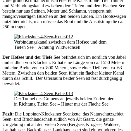
Untergrund ist unfalltechnisch eher eine Katastrophe! Der Tunnel
und Verbindungskanal zwischen dem Tiefen und dem Flachen See
besteht nur aus Steinen, Motter und Schlamm, versperrt mit
mangrovenartigen Büschen an den beiden Enden. Ein Bootswagen
nutzt hier nichts, man müsste das Boot und die Ausrüstung die ca.
250 m tragen.
Verbindungskanal zwischen dem Hofsee und dem
Tiefen See – Achtung Wildwechsel!
Der Hofsee und der Tiefe See
befindet sich im nördlich von Jabel
und südlich von Klocksin. Er hat eine Länge von ca. 1550 Metern
und eine Breite von ca. 800 Metern, sowie einer Tiefe von ca. 63
Metern. Zwischen den beiden Seen führt ein flacher kleiner Kanal
durch das Schilf. Der Ufersaum beider Seen ist fast durchgängig
bewaldet.
Der Tunnel des Grauens an jeweils beiden Enden hier
in Richtung Tiefen See – Hinter mir der Flache See
Fazit:
Die Loppiner-Klocksiner Seenkette, das Naturschutzgebiet
Seen- und Bruchlandschaft südlich von Alt Gaarz, die ganze
Umgebung mit all den vielen Seen (Bergsee, Krogsee, Waldsee,
Laubahnsee, Backofensee, Lankhagensee) sind ein wundervolles