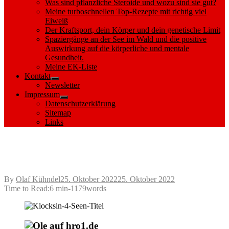
Was sind pflanzliche Steroide und wozu sind sie gut?
Meine turboschnellen Top-Rezepte mit richtig viel
Eiweiß
Der Kraftsport, dein Körper und dein genetische Limit
Spaziergänge an der See im Wald und die positive
Auswirkung auf die körperliche und mentale
Gesundheit.
Meine EK-Liste
Kontakt
Show
Newsletter
sub
Impressum
menu
Show
Datenschutzerklärung
sub
Sitemap
menu
Links
Paddeln auf den 4 Seen der nördlichen
Klocksiner Seenkette
Posted
By
Olaf Kühndel
25. Oktober 2022
25. Oktober 2022
on
Time to Read:
6 min
-
1179
words