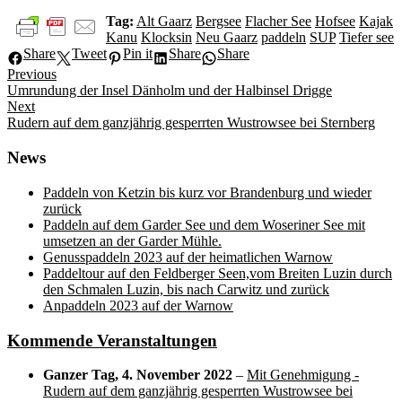
Tag:
Alt Gaarz
Bergsee
Flacher See
Hofsee
Kajak
Kanu
Klocksin
Neu Gaarz
paddeln
SUP
Tiefer see
Share
Tweet
Pin it
Share
Share
Beitragsnavigation
Previous
Previous
Umrundung der Insel Dänholm und der Halbinsel Drigge
post:
Next
Next
Rudern auf dem ganzjährig gesperrten Wustrowsee bei Sternberg
post:
News
Paddeln von Ketzin bis kurz vor Brandenburg und wieder
zurück
Paddeln auf dem Garder See und dem Woseriner See mit
umsetzen an der Garder Mühle.
Genusspaddeln 2023 auf der heimatlichen Warnow
Paddeltour auf den Feldberger Seen,vom Breiten Luzin durch
den Schmalen Luzin, bis nach Carwitz und zurück
Anpaddeln 2023 auf der Warnow
Kommende Veranstaltungen
Ganzer Tag,
4. November 2022
–
Mit Genehmigung -
Rudern auf dem ganzjährig gesperrten Wustrowsee bei