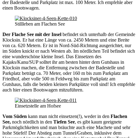
der Badestelle und Parkplatz ist max. 100 Meter. Ich empfehle aber
einen Bootswagen.
Stillleben am Flachen See
Der
Flache See mit der Insel
befindet sich unterhalb der Gemeinde
Klocksin. Er hat eine Länge von ca. 2450 Metern und eine Breite
von ca. 620 Metern. Er ist in Nord-Süd-Richtung ausgerichtet, nur
im Süden knickt er nach Westen ab. Im nördlichen Teil befindet sich
eine wunderschöne kleine Insel. Das Einsetzen des
Kajaks/Kanu/SUP solltet ihr am besten hinter dem Gutshaus in
Klocksin machen, die Entfernung zwischen der Badestelle und
Parkplatz beträgt ca. 70 Meter, oder 160 m bis zum Parkplatz am
Friedhof, aber volle 500 m Feldweg bis zum Parkplatz am
Gutshaus, falls die beiden kleinen Parkplätze voll sind! Ich empfehle
auch hier einen Bootswagen mitzuführen.
Einsetzstelle am Hofsee
Vom Süden
kann man nicht einsetzen(!), weder in den
Flachen
See,
noch nördlich in den
Tiefen See
, es gibt kaum geeignete
Parkmöglichkeiten und man bräuchte auch eine Machete und sehr
hohe Stiefel! Der Abstieg zum Tunnel/Graben, inklusive dem