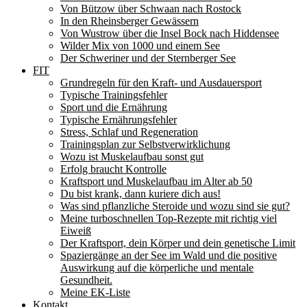
Von Bützow über Schwaan nach Rostock
In den Rheinsberger Gewässern
Von Wustrow über die Insel Bock nach Hiddensee
Wilder Mix von 1000 und einem See
Der Schweriner und der Sternberger See
FIT
Grundregeln für den Kraft- und Ausdauersport
Typische Trainingsfehler
Sport und die Ernährung
Typische Ernährungsfehler
Stress, Schlaf und Regeneration
Trainingsplan zur Selbstverwirklichung
Wozu ist Muskelaufbau sonst gut
Erfolg braucht Kontrolle
Kraftsport und Muskelaufbau im Alter ab 50
Du bist krank, dann kuriere dich aus!
Was sind pflanzliche Steroide und wozu sind sie gut?
Meine turboschnellen Top-Rezepte mit richtig viel
Eiweiß
Der Kraftsport, dein Körper und dein genetische Limit
Spaziergänge an der See im Wald und die positive
Auswirkung auf die körperliche und mentale
Gesundheit.
Meine EK-Liste
Kontakt