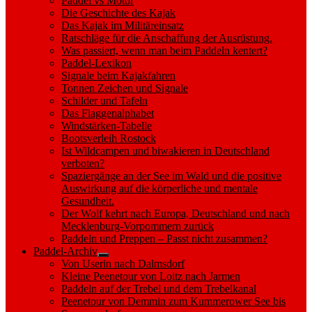
Paddel vs Motor
Die Geschichte des Kajak
Das Kajak im Militäreinsatz
Ratschläge für die Anschaffung der Ausrüstung.
Was passiert, wenn man beim Paddeln kentert?
Paddel-Lexikon
Signale beim Kajakfahren
Tonnen Zeichen und Signale
Schilder und Tafeln
Das Flaggenalphabet
Windstärken-Tabelle
Bootsverleih Rostock
Ist Wildcampen und biwakieren in Deutschland
verboten?
Spaziergänge an der See im Wald und die positive
Auswirkung auf die körperliche und mentale
Gesundheit.
Der Wolf kehrt nach Europa, Deutschland und nach
Mecklenburg-Vorpommern zurück
Paddeln und Preppen – Passt nicht zusammen?
Paddel-Archiv
Show
Von Userin nach Dalmsdorf
sub
Kleine Peenetour von Loitz nach Jarmen
menu
Paddeln auf der Trebel und dem Trebelkanal
Peenetour von Demmin zum Kummerower See bis