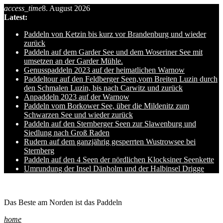
access_time
8. August 2026
Skip
Latest:
to
content
Paddeln von Ketzin bis kurz vor Brandenburg und wieder
zurück
Paddeln auf dem Garder See und dem Woseriner See mit
umsetzen an der Garder Mühle.
Genusspaddeln 2023 auf der heimatlichen Warnow
Paddeltour auf den Feldberger Seen,vom Breiten Luzin durch
den Schmalen Luzin, bis nach Carwitz und zurück
Anpaddeln 2023 auf der Warnow
Paddeln vom Borkower See, über die Mildenitz zum
Schwarzen See und wieder zurück
Paddeln auf den Sternberger Seen zur Slawenburg und
Siedlung nach Groß Raden
Rudern auf dem ganzjährig gesperrten Wustrowsee bei
Sternberg
Paddeln auf den 4 Seen der nördlichen Klocksiner Seenkette
Umrundung der Insel Dänholm und der Halbinsel Drigge
Ole auf hro1.de
Das Beste am Norden ist das Paddeln
home