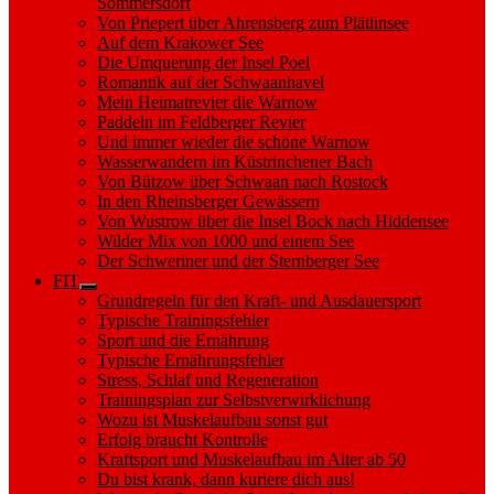
Sommersdorf
Von Priepert über Ahrensberg zum Plätlinsee
Auf dem Krakower See
Die Umquerung der Insel Poel
Romantik auf der Schwaanhavel
Mein Heimatrevier die Warnow
Paddeln im Feldberger Revier
Und immer wieder die schöne Warnow
Wasserwandern im Küstrinchener Bach
Von Bützow über Schwaan nach Rostock
In den Rheinsberger Gewässern
Von Wustrow über die Insel Bock nach Hiddensee
Wilder Mix von 1000 und einem See
Der Schweriner und der Sternberger See
FIT
Show
Grundregeln für den Kraft- und Ausdauersport
sub
Typische Trainingsfehler
menu
Sport und die Ernährung
Typische Ernährungsfehler
Stress, Schlaf und Regeneration
Trainingsplan zur Selbstverwirklichung
Wozu ist Muskelaufbau sonst gut
Erfolg braucht Kontrolle
Kraftsport und Muskelaufbau im Alter ab 50
Du bist krank, dann kuriere dich aus!