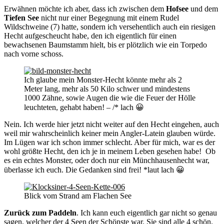
Erwähnen möchte ich aber, dass ich zwischen dem
Hofsee
und dem
Tiefen See
nicht nur einer Begegnung mit einem Rudel
Wildschweine (7) hatte, sondern ich versehentlich auch ein riesigen
Hecht aufgescheucht habe, den ich eigentlich für einen
bewachsenen Baumstamm hielt, bis er plötzlich wie ein Torpedo
nach vorne schoss.
Ich glaube mein Monster-Hecht könnte mehr als 2
Meter lang, mehr als 50 Kilo schwer und mindestens
1000 Zähne, sowie Augen die wie die Feuer der Hölle
leuchteten, gehabt haben! – /* lach 😀
Nein. Ich werde hier jetzt nicht weiter auf den Hecht eingehen, auch
weil mir wahrscheinlich keiner mein Angler-Latein glauben würde.
Im Lügen war ich schon immer schlecht. Aber für mich, war es der
wohl größte Hecht, den ich je in meinem Leben gesehen habe! Ob
es ein echtes Monster, oder doch nur ein Münchhausenhecht war,
überlasse ich euch. Die Gedanken sind frei! *laut lach 😀
Blick vom Strand am Flachen See
Zurück zum Paddeln
. Ich kann euch eigentlich gar nicht so genau
sagen, welcher der 4 Seen der Schönste war. Sie sind alle 4 schön.