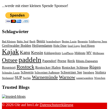
...werde mit einer kleinen Spende Sponsor!
Schlagwörter
Benitz
Bad Kleinen
Baltic Seal
Barth
brandenburg
Breiter Luzin
Bresenitz
Feldberger Seen
Greifswalder Bodden
Heiligendamm
Hohe Düne
Insel Rügen
Insel Lieps
Kajak
Kanu
Kessin
MV
Kühlungsborn
Mildenitz
LostPlaces
Möllensee
paddeln
Ostsee
Peene
Papendorf
Rerik
Ribnitz-Damgarten
Rostock
Rügen
Rosenort
Rostocker Hafen
Rostocker Schleuse
Schwerin
Schweriner See
Stoltera
Schweriner Außensee
Sternberg
Schmaler Luzin
Warnemünde
Warnow
SUP
Strelasund
Surfski
wasserwandern
Wreechen
Trusted Blogs
© 2026 Ole auf hro1.de
Datenschutzerklärung