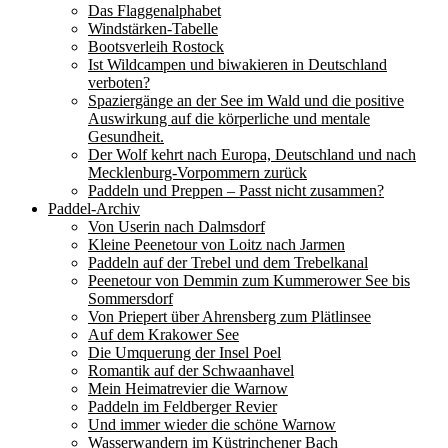
Das Flaggenalphabet
Windstärken-Tabelle
Bootsverleih Rostock
Ist Wildcampen und biwakieren in Deutschland
verboten?
Spaziergänge an der See im Wald und die positive
Auswirkung auf die körperliche und mentale
Gesundheit.
Der Wolf kehrt nach Europa, Deutschland und nach
Mecklenburg-Vorpommern zurück
Paddeln und Preppen – Passt nicht zusammen?
Paddel-Archiv
Von Userin nach Dalmsdorf
Kleine Peenetour von Loitz nach Jarmen
Paddeln auf der Trebel und dem Trebelkanal
Peenetour von Demmin zum Kummerower See bis
Sommersdorf
Von Priepert über Ahrensberg zum Plätlinsee
Auf dem Krakower See
Die Umquerung der Insel Poel
Romantik auf der Schwaanhavel
Mein Heimatrevier die Warnow
Paddeln im Feldberger Revier
Und immer wieder die schöne Warnow
Wasserwandern im Küstrinchener Bach