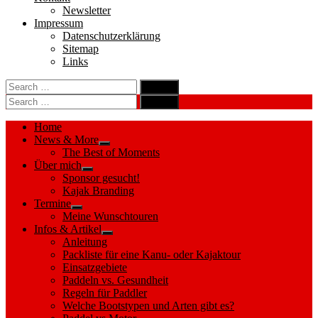
Newsletter
Impressum
Datenschutzerklärung
Sitemap
Links
Search
search
for:
Search
Search
search
for:
Search
Home
News & More
Show
The Best of Moments
sub
Über mich
menu
Show
Sponsor gesucht!
sub
Kajak Branding
menu
Termine
Show
Meine Wunschtouren
sub
Infos & Artikel
menu
Show
Anleitung
sub
Packliste für eine Kanu- oder Kajaktour
menu
Einsatzgebiete
Paddeln vs. Gesundheit
Regeln für Paddler
Welche Bootstypen und Arten gibt es?