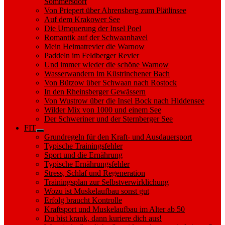
Sommersdorf
Von Priepert über Ahrensberg zum Plätlinsee
Auf dem Krakower See
Die Umquerung der Insel Poel
Romantik auf der Schwaanhavel
Mein Heimatrevier die Warnow
Paddeln im Feldberger Revier
Und immer wieder die schöne Warnow
Wasserwandern im Küstrinchener Bach
Von Bützow über Schwaan nach Rostock
In den Rheinsberger Gewässern
Von Wustrow über die Insel Bock nach Hiddensee
Wilder Mix von 1000 und einem See
Der Schweriner und der Sternberger See
FIT
Show
Grundregeln für den Kraft- und Ausdauersport
sub
Typische Trainingsfehler
menu
Sport und die Ernährung
Typische Ernährungsfehler
Stress, Schlaf und Regeneration
Trainingsplan zur Selbstverwirklichung
Wozu ist Muskelaufbau sonst gut
Erfolg braucht Kontrolle
Kraftsport und Muskelaufbau im Alter ab 50
Du bist krank, dann kuriere dich aus!