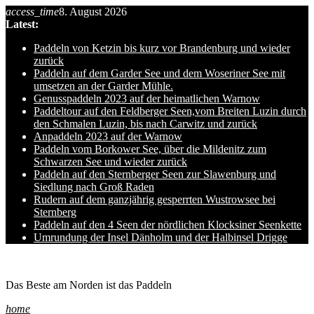
access_time
8. August 2026
Skip
Latest:
to
content
Paddeln von Ketzin bis kurz vor Brandenburg und wieder
zurück
Paddeln auf dem Garder See und dem Woseriner See mit
umsetzen an der Garder Mühle.
Genusspaddeln 2023 auf der heimatlichen Warnow
Paddeltour auf den Feldberger Seen,vom Breiten Luzin durch
den Schmalen Luzin, bis nach Carwitz und zurück
Anpaddeln 2023 auf der Warnow
Paddeln vom Borkower See, über die Mildenitz zum
Schwarzen See und wieder zurück
Paddeln auf den Sternberger Seen zur Slawenburg und
Siedlung nach Groß Raden
Rudern auf dem ganzjährig gesperrten Wustrowsee bei
Sternberg
Paddeln auf den 4 Seen der nördlichen Klocksiner Seenkette
Umrundung der Insel Dänholm und der Halbinsel Drigge
Ole auf hro1.de
Das Beste am Norden ist das Paddeln
home