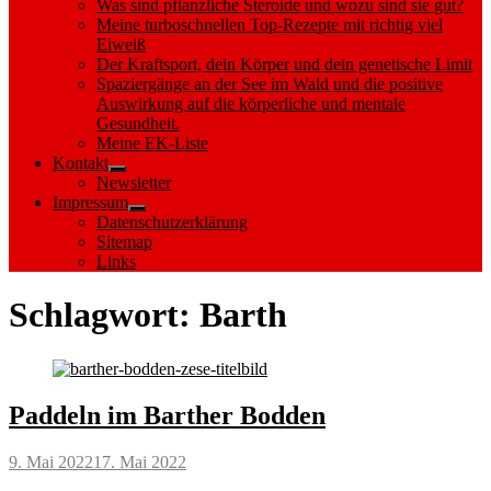
Was sind pflanzliche Steroide und wozu sind sie gut?
Meine turboschnellen Top-Rezepte mit richtig viel
Eiweiß
Der Kraftsport, dein Körper und dein genetische Limit
Spaziergänge an der See im Wald und die positive
Auswirkung auf die körperliche und mentale
Gesundheit.
Meine EK-Liste
Kontakt
Show
Newsletter
sub
Impressum
menu
Show
Datenschutzerklärung
sub
Sitemap
menu
Links
Schlagwort:
Barth
Paddeln im Barther Bodden
Posted
9. Mai 2022
17. Mai 2022
on