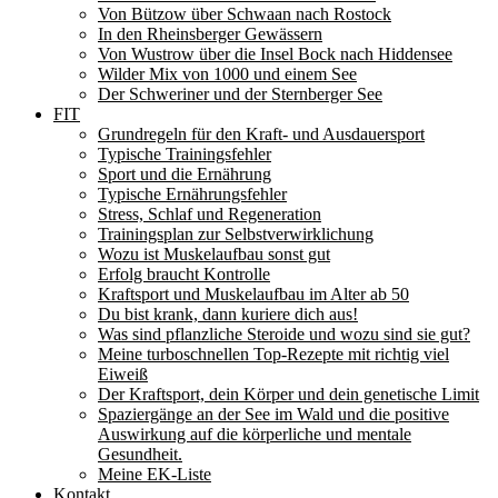
Von Bützow über Schwaan nach Rostock
In den Rheinsberger Gewässern
Von Wustrow über die Insel Bock nach Hiddensee
Wilder Mix von 1000 und einem See
Der Schweriner und der Sternberger See
FIT
Grundregeln für den Kraft- und Ausdauersport
Typische Trainingsfehler
Sport und die Ernährung
Typische Ernährungsfehler
Stress, Schlaf und Regeneration
Trainingsplan zur Selbstverwirklichung
Wozu ist Muskelaufbau sonst gut
Erfolg braucht Kontrolle
Kraftsport und Muskelaufbau im Alter ab 50
Du bist krank, dann kuriere dich aus!
Was sind pflanzliche Steroide und wozu sind sie gut?
Meine turboschnellen Top-Rezepte mit richtig viel
Eiweiß
Der Kraftsport, dein Körper und dein genetische Limit
Spaziergänge an der See im Wald und die positive
Auswirkung auf die körperliche und mentale
Gesundheit.
Meine EK-Liste
Kontakt