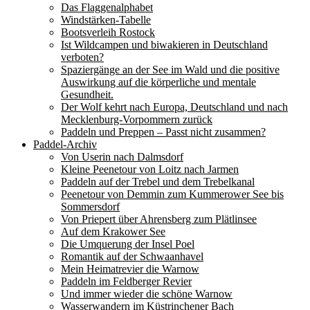
Das Flaggenalphabet
Windstärken-Tabelle
Bootsverleih Rostock
Ist Wildcampen und biwakieren in Deutschland
verboten?
Spaziergänge an der See im Wald und die positive
Auswirkung auf die körperliche und mentale
Gesundheit.
Der Wolf kehrt nach Europa, Deutschland und nach
Mecklenburg-Vorpommern zurück
Paddeln und Preppen – Passt nicht zusammen?
Paddel-Archiv
Von Userin nach Dalmsdorf
Kleine Peenetour von Loitz nach Jarmen
Paddeln auf der Trebel und dem Trebelkanal
Peenetour von Demmin zum Kummerower See bis
Sommersdorf
Von Priepert über Ahrensberg zum Plätlinsee
Auf dem Krakower See
Die Umquerung der Insel Poel
Romantik auf der Schwaanhavel
Mein Heimatrevier die Warnow
Paddeln im Feldberger Revier
Und immer wieder die schöne Warnow
Wasserwandern im Küstrinchener Bach