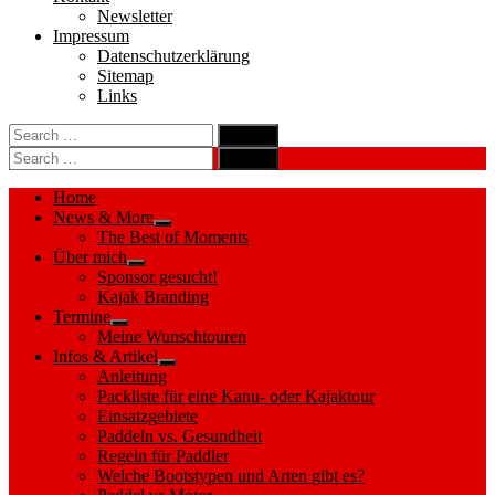
Newsletter
Impressum
Datenschutzerklärung
Sitemap
Links
Search
search
for:
Search
Search
search
for:
Search
Home
News & More
Show
The Best of Moments
sub
Über mich
menu
Show
Sponsor gesucht!
sub
Kajak Branding
menu
Termine
Show
Meine Wunschtouren
sub
Infos & Artikel
menu
Show
Anleitung
sub
Packliste für eine Kanu- oder Kajaktour
menu
Einsatzgebiete
Paddeln vs. Gesundheit
Regeln für Paddler
Welche Bootstypen und Arten gibt es?