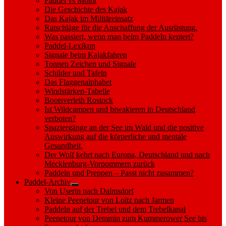
Paddel vs Motor
Die Geschichte des Kajak
Das Kajak im Militäreinsatz
Ratschläge für die Anschaffung der Ausrüstung.
Was passiert, wenn man beim Paddeln kentert?
Paddel-Lexikon
Signale beim Kajakfahren
Tonnen Zeichen und Signale
Schilder und Tafeln
Das Flaggenalphabet
Windstärken-Tabelle
Bootsverleih Rostock
Ist Wildcampen und biwakieren in Deutschland
verboten?
Spaziergänge an der See im Wald und die positive
Auswirkung auf die körperliche und mentale
Gesundheit.
Der Wolf kehrt nach Europa, Deutschland und nach
Mecklenburg-Vorpommern zurück
Paddeln und Preppen – Passt nicht zusammen?
Paddel-Archiv
Show
Von Userin nach Dalmsdorf
sub
Kleine Peenetour von Loitz nach Jarmen
menu
Paddeln auf der Trebel und dem Trebelkanal
Peenetour von Demmin zum Kummerower See bis