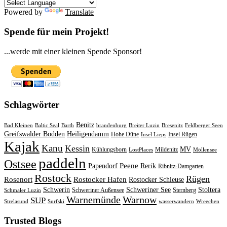
Powered by
Translate
Spende für mein Projekt!
...werde mit einer kleinen Spende Sponsor!
Schlagwörter
Benitz
Bad Kleinen
Baltic Seal
Barth
brandenburg
Breiter Luzin
Bresenitz
Feldberger Seen
Greifswalder Bodden
Heiligendamm
Hohe Düne
Insel Rügen
Insel Lieps
Kajak
Kanu
Kessin
MV
Kühlungsborn
Mildenitz
LostPlaces
Möllensee
paddeln
Ostsee
Peene
Papendorf
Rerik
Ribnitz-Damgarten
Rostock
Rügen
Rosenort
Rostocker Hafen
Rostocker Schleuse
Schwerin
Schweriner See
Stoltera
Schweriner Außensee
Sternberg
Schmaler Luzin
Warnemünde
Warnow
SUP
Strelasund
Surfski
wasserwandern
Wreechen
Trusted Blogs