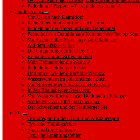
Der Wolf kehrt nach Europa, Deutschland und nach M
Paddeln und Preppen – Passt nicht zusammen?
Paddel-Archiv
Show
Von Userin nach Dalmsdorf
sub
Kleine Peenetour von Loitz nach Jarmen
menu
Paddeln auf der Trebel und dem Trebelkanal
Peenetour von Demmin zum Kummerower See bis Somm
Von Priepert über Ahrensberg zum Plätlinsee
Auf dem Krakower See
Die Umquerung der Insel Poel
Romantik auf der Schwaanhavel
Mein Heimatrevier die Warnow
Paddeln im Feldberger Revier
Und immer wieder die schöne Warnow
Wasserwandern im Küstrinchener Bach
Von Bützow über Schwaan nach Rostock
In den Rheinsberger Gewässern
Von Wustrow über die Insel Bock nach Hiddensee
Wilder Mix von 1000 und einem See
Der Schweriner und der Sternberger See
FIT
Show
Grundregeln für den Kraft- und Ausdauersport
sub
Typische Trainingsfehler
menu
Sport und die Ernährung
Typische Ernährungsfehler