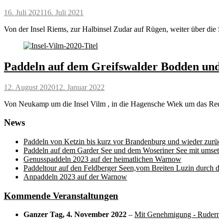
Posted
16. Juli 2021
16. Juli 2021
on
Von der Insel Riems, zur Halbinsel Zudar auf Rügen, weiter über d
Paddeln auf dem Greifswalder Bodden und
Posted
12. August 2020
12. Januar 2022
on
Von Neukamp um die Insel Vilm , in die Hagensche Wiek um das Red
News
Paddeln von Ketzin bis kurz vor Brandenburg und wieder zurü
Paddeln auf dem Garder See und dem Woseriner See mit umset
Genusspaddeln 2023 auf der heimatlichen Warnow
Paddeltour auf den Feldberger Seen,vom Breiten Luzin durch 
Anpaddeln 2023 auf der Warnow
Kommende Veranstaltungen
Ganzer Tag,
4. November 2022
–
Mit Genehmigung - Rudern 