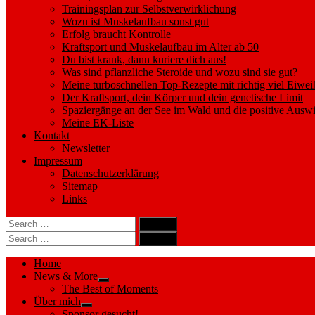
Trainingsplan zur Selbstverwirklichung
Wozu ist Muskelaufbau sonst gut
Erfolg braucht Kontrolle
Kraftsport und Muskelaufbau im Alter ab 50
Du bist krank, dann kuriere dich aus!
Was sind pflanzliche Steroide und wozu sind sie gut?
Meine turboschnellen Top-Rezepte mit richtig viel Eiwei
Der Kraftsport, dein Körper und dein genetische Limit
Spaziergänge an der See im Wald und die positive Auswi
Meine EK-Liste
Kontakt
Newsletter
Impressum
Datenschutzerklärung
Sitemap
Links
Search
search
for:
Search
Search
search
for:
Search
Home
News & More
Show
The Best of Moments
sub
Über mich
menu
Show
Sponsor gesucht!