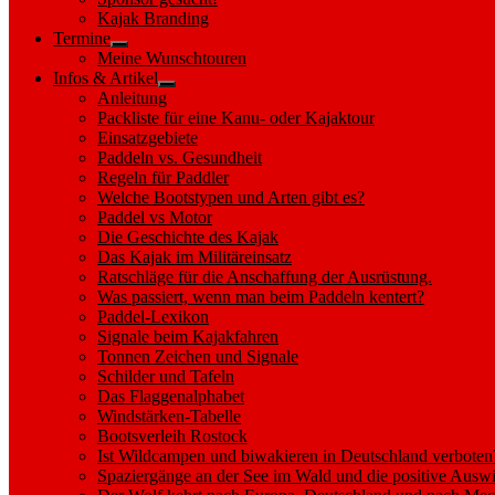
sub
Kajak Branding
menu
Termine
Show
Meine Wunschtouren
sub
Infos & Artikel
menu
Show
Anleitung
sub
Packliste für eine Kanu- oder Kajaktour
menu
Einsatzgebiete
Paddeln vs. Gesundheit
Regeln für Paddler
Welche Bootstypen und Arten gibt es?
Paddel vs Motor
Die Geschichte des Kajak
Das Kajak im Militäreinsatz
Ratschläge für die Anschaffung der Ausrüstung.
Was passiert, wenn man beim Paddeln kentert?
Paddel-Lexikon
Signale beim Kajakfahren
Tonnen Zeichen und Signale
Schilder und Tafeln
Das Flaggenalphabet
Windstärken-Tabelle
Bootsverleih Rostock
Ist Wildcampen und biwakieren in Deutschland verboten
Spaziergänge an der See im Wald und die positive Auswi