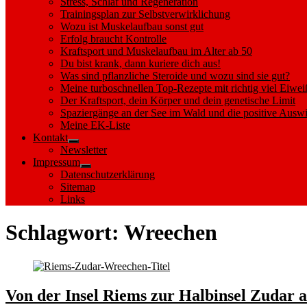
Stress, Schlaf und Regeneration
Trainingsplan zur Selbstverwirklichung
Wozu ist Muskelaufbau sonst gut
Erfolg braucht Kontrolle
Kraftsport und Muskelaufbau im Alter ab 50
Du bist krank, dann kuriere dich aus!
Was sind pflanzliche Steroide und wozu sind sie gut?
Meine turboschnellen Top-Rezepte mit richtig viel Eiwei
Der Kraftsport, dein Körper und dein genetische Limit
Spaziergänge an der See im Wald und die positive Auswi
Meine EK-Liste
Kontakt
Show
Newsletter
sub
Impressum
menu
Show
Datenschutzerklärung
sub
Sitemap
menu
Links
Schlagwort:
Wreechen
Von der Insel Riems zur Halbinsel Zudar