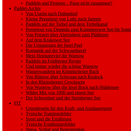
Paddeln und Preppen – Passt nicht zusammen?
Paddel-Archiv
Von Userin nach Dalmsdorf
Kleine Peenetour von Loitz nach Jarmen
Paddeln auf der Trebel und dem Trebelkanal
Peenetour von Demmin zum Kummerower See bis Somm
Von Priepert über Ahrensberg zum Plätlinsee
Auf dem Krakower See
Die Umquerung der Insel Poel
Romantik auf der Schwaanhavel
Mein Heimatrevier die Warnow
Paddeln im Feldberger Revier
Und immer wieder die schöne Warnow
Wasserwandern im Küstrinchener Bach
Von Bützow über Schwaan nach Rostock
In den Rheinsberger Gewässern
Von Wustrow über die Insel Bock nach Hiddensee
Wilder Mix von 1000 und einem See
Der Schweriner und der Sternberger See
FIT
Grundregeln für den Kraft- und Ausdauersport
Typische Trainingsfehler
Sport und die Ernährung
Typische Ernährungsfehler
Stress, Schlaf und Regeneration