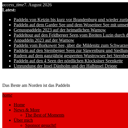
Skip
access_time
7. August 2026
to
Latest:
content
Paddeln von Ketzin bis kurz vor Brandenburg und wieder zurü
Paddeln auf dem Garder See und dem Woseriner See mit umset
Genusspaddeln 2023 auf der heimatlichen Warnow
Paddeltour auf den Feldberger Seen,vom Breiten Luzin durch 
Anpaddeln 2023 auf der Warnow
Paddeln vom Borkower See, über die Mildenitz zum Schwarze
Paddeln auf den Sternberger Seen zur Slawenburg und Siedlu
Rudern auf dem ganzjährig gesperrten Wustrowsee bei Sternbe
Paddeln auf den 4 Seen der nördlichen Klocksiner Seenkette
Umrundung der Insel Dänholm und der Halbinsel Drigge
Ole auf hro1.de
Das Beste am Norden ist das Paddeln
home
Home
News & More
The Best of Moments
Über mich
Sponsor gesucht!