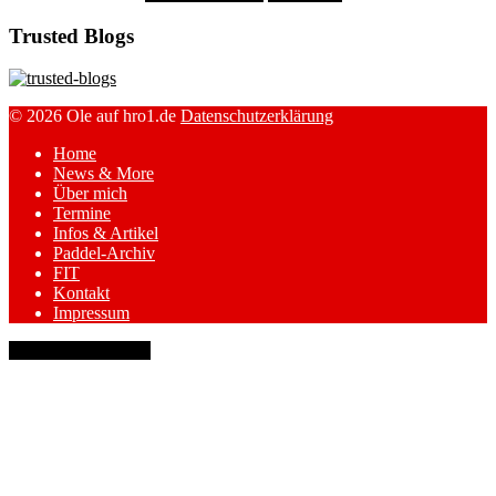
Trusted Blogs
© 2026 Ole auf hro1.de
Datenschutzerklärung
Home
News & More
Über mich
Termine
Infos & Artikel
Paddel-Archiv
FIT
Kontakt
Impressum
keyboard_arrow_up