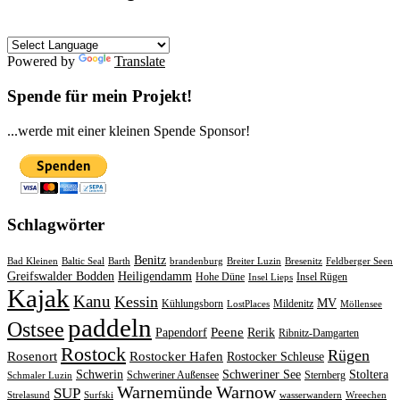
Powered by
Translate
Spende für mein Projekt!
...werde mit einer kleinen Spende Sponsor!
Schlagwörter
Benitz
Bad Kleinen
Baltic Seal
Barth
brandenburg
Breiter Luzin
Bresenitz
Feldberger Seen
Greifswalder Bodden
Heiligendamm
Hohe Düne
Insel Rügen
Insel Lieps
Kajak
Kanu
Kessin
MV
Kühlungsborn
Mildenitz
LostPlaces
Möllensee
paddeln
Ostsee
Peene
Papendorf
Rerik
Ribnitz-Damgarten
Rostock
Rügen
Rosenort
Rostocker Hafen
Rostocker Schleuse
Schwerin
Schweriner See
Stoltera
Schweriner Außensee
Sternberg
Schmaler Luzin
Warnemünde
Warnow
SUP
Strelasund
Surfski
wasserwandern
Wreechen