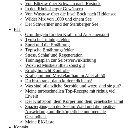
Von Bützow über Schwaan nach Rostock
In den Rheinsberger Gewässern
Von Wustrow über die Insel Bock nach Hiddensee
Wilder Mix von 1000 und einem See
Der Schweriner und der Sternberger See
FIT
Grundregeln für den Kraft- und Ausdauersport
Typische Trainingsfehler
Sport und die Ernährung
Typische Ernährungsfehler
Stress, Schlaf und Regeneration
Trainingsplan zur Selbstverwirklichung
Wozu ist Muskelaufbau sonst gut
Erfolg braucht Kontrolle
Kraftsport und Muskelaufbau im Alter ab 50
Du bist krank, dann kuriere dich aus!
Was sind pflanzliche Steroide und wozu sind sie gut?
Meine turboschnellen Top-Rezepte mit richtig viel
Eiweiß
Der Kraftsport, dein Körper und dein genetische Limit
Spaziergänge an der See im Wald und die positive
Auswirkung auf die körperliche und mentale
Gesundheit.
Meine EK-Liste
Kontakt