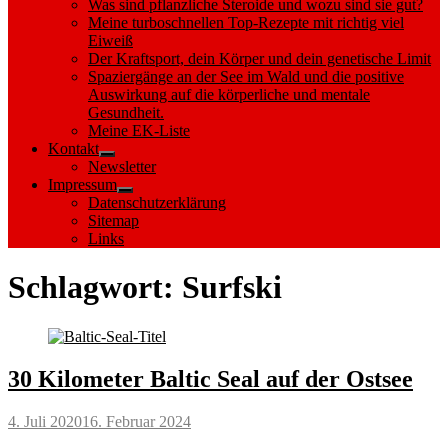
Was sind pflanzliche Steroide und wozu sind sie gut?
Meine turboschnellen Top-Rezepte mit richtig viel
Eiweiß
Der Kraftsport, dein Körper und dein genetische Limit
Spaziergänge an der See im Wald und die positive
Auswirkung auf die körperliche und mentale
Gesundheit.
Meine EK-Liste
Kontakt
Show
Newsletter
sub
Impressum
menu
Show
Datenschutzerklärung
sub
Sitemap
menu
Links
Schlagwort:
Surfski
30 Kilometer Baltic Seal auf der Ostsee
Posted
4. Juli 2020
16. Februar 2024
on