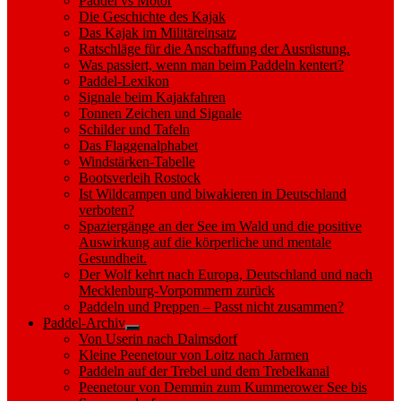
Paddel vs Motor
Die Geschichte des Kajak
Das Kajak im Militäreinsatz
Ratschläge für die Anschaffung der Ausrüstung.
Was passiert, wenn man beim Paddeln kentert?
Paddel-Lexikon
Signale beim Kajakfahren
Tonnen Zeichen und Signale
Schilder und Tafeln
Das Flaggenalphabet
Windstärken-Tabelle
Bootsverleih Rostock
Ist Wildcampen und biwakieren in Deutschland
verboten?
Spaziergänge an der See im Wald und die positive
Auswirkung auf die körperliche und mentale
Gesundheit.
Der Wolf kehrt nach Europa, Deutschland und nach
Mecklenburg-Vorpommern zurück
Paddeln und Preppen – Passt nicht zusammen?
Paddel-Archiv
Show
Von Userin nach Dalmsdorf
sub
Kleine Peenetour von Loitz nach Jarmen
menu
Paddeln auf der Trebel und dem Trebelkanal
Peenetour von Demmin zum Kummerower See bis