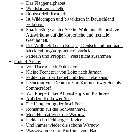
Das Flaggenalphabet
Windstärken-Tabelle
Bootsverleih Rostock
Ist Wildcampen und biwakieren in Deutschland
verboten?
Spaziergänge an der See im Wald und die positive
Auswirkung auf die körperliche und mentale
Gesundheit.
Der Wolf kehrt nach Europa, Deutschland und nach
Mecklenburg-Vorpommern zurück
Paddeln und Preppen – Passt nicht zusammen?
Paddel-Archiv
Von Userin nach Dalmsdorf
Kleine Peenetour von Loitz nach Jarmen
Paddeln auf der Trebel und dem Trebelkanal
Peenetour von Demmin zum Kummerower See bis
Sommersdorf
Von Priepert über Ahrensberg zum Plätlinsee
Auf dem Krakower See
Die Umquerung der Insel Poel
Romantik auf der Schwaanhavel
Mein Heimatrevier die Warnow
Paddeln im Feldberger Revier
Und immer wieder die schöne Warnow
Wasserwandern im Küstrinchener Bach