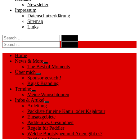
Newsletter
Impressum
Datenschutzerklärung
Sitemap
Links
Search
search
for:
Search
Search
search
for:
Search
Home
News & More
Show
The Best of Moments
sub
Über mich
menu
Show
Sponsor gesucht!
sub
Kajak Branding
menu
Termine
Show
Meine Wunschtouren
sub
Infos & Artikel
menu
Show
Anleitung
sub
Packliste für eine Kanu- oder Kajaktour
menu
Einsatzgebiete
Paddeln vs. Gesundheit
Regeln für Paddler
Welche Bootstypen und Arten gibt es?