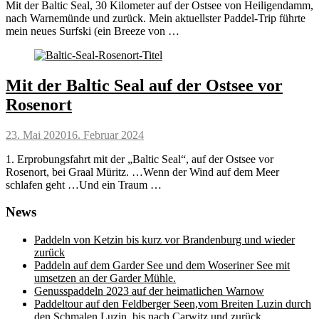
Mit der Baltic Seal, 30 Kilometer auf der Ostsee von Heiligendamm,
nach Warnemünde und zurück. Mein aktuellster Paddel-Trip führte
mein neues Surfski (ein Breeze von …
Mit der Baltic Seal auf der Ostsee vor
Rosenort
Posted
23. Mai 2020
16. Februar 2024
on
1. Erprobungsfahrt mit der „Baltic Seal“, auf der Ostsee vor
Rosenort, bei Graal Müritz. …Wenn der Wind auf dem Meer
schlafen geht …Und ein Traum …
News
Paddeln von Ketzin bis kurz vor Brandenburg und wieder
zurück
Paddeln auf dem Garder See und dem Woseriner See mit
umsetzen an der Garder Mühle.
Genusspaddeln 2023 auf der heimatlichen Warnow
Paddeltour auf den Feldberger Seen,vom Breiten Luzin durch
den Schmalen Luzin, bis nach Carwitz und zurück