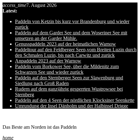
access_time
7. August 2026
Skip
Latest:
to
content
Paddeln von Ketzin bis kurz vor Brandenburg und wieder
zurück
Paddeln auf dem Garder See und dem Woseriner See mit
umsetzen an der Garder Mühle.
Genusspaddeln 2023 auf der heimatlichen Warnow
Paddeltour auf den Feldberger Seen,vom Breiten Luzin durch
den Schmalen Luzin, bis nach Carwitz und zurück
Anpaddeln 2023 auf der Warnow
Paddeln vom Borkower See, über die Mildenitz zum
Schwarzen See und wieder zurück
Paddeln auf den Sternberger Seen zur Slawenburg und
Siedlung nach Groß Raden
Rudern auf dem ganzjährig gesperrten Wustrowsee bei
Sternberg
Paddeln auf den 4 Seen der nördlichen Klocksiner Seenkette
Umrundung der Insel Dänholm und der Halbinsel Drigge
Ole auf hro1.de
Das Beste am Norden ist das Paddeln
home