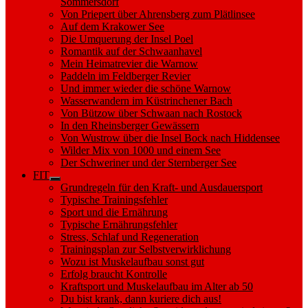
Sommersdorf
Von Priepert über Ahrensberg zum Plätlinsee
Auf dem Krakower See
Die Umquerung der Insel Poel
Romantik auf der Schwaanhavel
Mein Heimatrevier die Warnow
Paddeln im Feldberger Revier
Und immer wieder die schöne Warnow
Wasserwandern im Küstrinchener Bach
Von Bützow über Schwaan nach Rostock
In den Rheinsberger Gewässern
Von Wustrow über die Insel Bock nach Hiddensee
Wilder Mix von 1000 und einem See
Der Schweriner und der Sternberger See
FIT
Show
Grundregeln für den Kraft- und Ausdauersport
sub
Typische Trainingsfehler
menu
Sport und die Ernährung
Typische Ernährungsfehler
Stress, Schlaf und Regeneration
Trainingsplan zur Selbstverwirklichung
Wozu ist Muskelaufbau sonst gut
Erfolg braucht Kontrolle
Kraftsport und Muskelaufbau im Alter ab 50
Du bist krank, dann kuriere dich aus!