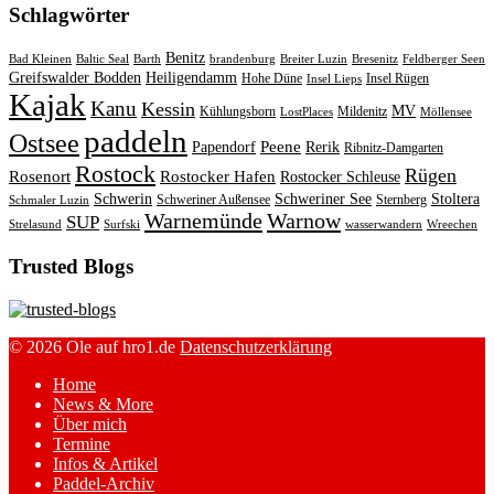
Schlagwörter
Benitz
Bad Kleinen
Baltic Seal
Barth
brandenburg
Breiter Luzin
Bresenitz
Feldberger Seen
Greifswalder Bodden
Heiligendamm
Hohe Düne
Insel Rügen
Insel Lieps
Kajak
Kanu
Kessin
MV
Kühlungsborn
Mildenitz
LostPlaces
Möllensee
paddeln
Ostsee
Peene
Papendorf
Rerik
Ribnitz-Damgarten
Rostock
Rügen
Rosenort
Rostocker Hafen
Rostocker Schleuse
Schwerin
Schweriner See
Stoltera
Schweriner Außensee
Sternberg
Schmaler Luzin
Warnemünde
Warnow
SUP
Strelasund
Surfski
wasserwandern
Wreechen
Trusted Blogs
© 2026 Ole auf hro1.de
Datenschutzerklärung
Home
News & More
Über mich
Termine
Infos & Artikel
Paddel-Archiv