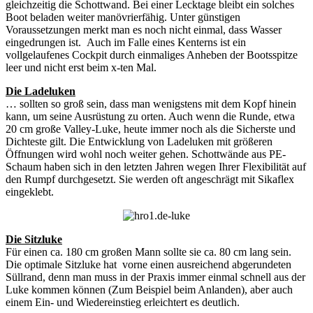
gleichzeitig die Schottwand. Bei einer Lecktage bleibt ein solches
Boot beladen weiter manövrierfähig. Unter günstigen
Voraussetzungen merkt man es noch nicht einmal, dass Wasser
eingedrungen ist. Auch im Falle eines Kenterns ist ein
vollgelaufenes Cockpit durch einmaliges Anheben der Bootsspitze
leer und nicht erst beim x-ten Mal.
Die Ladeluken
… sollten so groß sein, dass man wenigstens mit dem Kopf hinein
kann, um seine Ausrüstung zu orten. Auch wenn die Runde, etwa
20 cm große Valley-Luke, heute immer noch als die Sicherste und
Dichteste gilt. Die Entwicklung von Ladeluken mit größeren
Öffnungen wird wohl noch weiter gehen. Schottwände aus PE-
Schaum haben sich in den letzten Jahren wegen Ihrer Flexibilität auf
den Rumpf durchgesetzt. Sie werden oft angeschrägt mit Sikaflex
eingeklebt.
Die Sitzluke
Für einen ca. 180 cm großen Mann sollte sie ca. 80 cm lang sein.
Die optimale Sitzluke hat vorne einen ausreichend abgerundeten
Süllrand, denn man muss in der Praxis immer einmal schnell aus der
Luke kommen können (Zum Beispiel beim Anlanden), aber auch
einem Ein- und Wiedereinstieg erleichtert es deutlich.