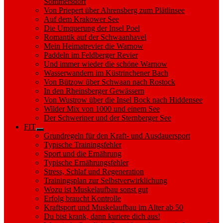
Sommersdorf
Von Priepert über Ahrensberg zum Plätlinsee
Auf dem Krakower See
Die Umquerung der Insel Poel
Romantik auf der Schwaanhavel
Mein Heimatrevier die Warnow
Paddeln im Feldberger Revier
Und immer wieder die schöne Warnow
Wasserwandern im Küstrinchener Bach
Von Bützow über Schwaan nach Rostock
In den Rheinsberger Gewässern
Von Wustrow über die Insel Bock nach Hiddensee
Wilder Mix von 1000 und einem See
Der Schweriner und der Sternberger See
FIT
Show
Grundregeln für den Kraft- und Ausdauersport
sub
Typische Trainingsfehler
menu
Sport und die Ernährung
Typische Ernährungsfehler
Stress, Schlaf und Regeneration
Trainingsplan zur Selbstverwirklichung
Wozu ist Muskelaufbau sonst gut
Erfolg braucht Kontrolle
Kraftsport und Muskelaufbau im Alter ab 50
Du bist krank, dann kuriere dich aus!