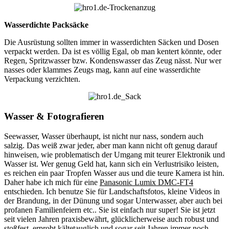
Wasserdichte Packsäcke
Die Ausrüstung sollten immer in wasserdichten Säcken und Dosen
verpackt werden. Da ist es völlig Egal, ob man kentert könnte, oder
Regen, Spritzwasser bzw. Kondenswasser das Zeug nässt. Nur wer
nasses oder klammes Zeugs mag, kann auf eine wasserdichte
Verpackung verzichten.
Wasser & Fotografieren
Seewasser, Wasser überhaupt, ist nicht nur nass, sondern auch
salzig. Das weiß zwar jeder, aber man kann nicht oft genug darauf
hinweisen, wie problematisch der Umgang mit teurer Elektronik und
Wasser ist. Wer genug Geld hat, kann sich ein Verlustrisiko leisten,
es reichen ein paar Tropfen Wasser aus und die teure Kamera ist hin.
Daher habe ich mich für eine
Panasonic Lumix DMC-FT4
entschieden. Ich benutze Sie für Landschaftsfotos, kleine Videos in
der Brandung, in der Dünung und sogar Unterwasser, aber auch bei
profanen Familienfeiern etc.. Sie ist einfach nur super! Sie ist jetzt
seit vielen Jahren praxisbewährt, glücklicherweise auch robust und
stoßfest, erprobt kältetauglich und sogar seit Jahren immer noch