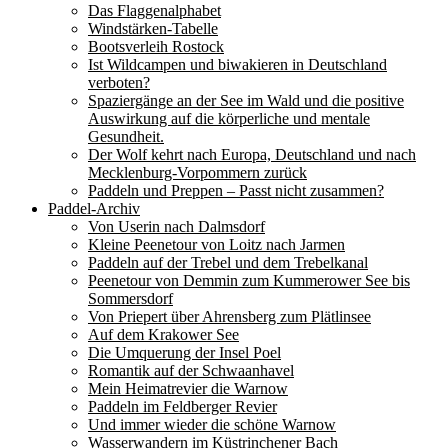
Das Flaggenalphabet
Windstärken-Tabelle
Bootsverleih Rostock
Ist Wildcampen und biwakieren in Deutschland
verboten?
Spaziergänge an der See im Wald und die positive
Auswirkung auf die körperliche und mentale
Gesundheit.
Der Wolf kehrt nach Europa, Deutschland und nach
Mecklenburg-Vorpommern zurück
Paddeln und Preppen – Passt nicht zusammen?
Paddel-Archiv
Von Userin nach Dalmsdorf
Kleine Peenetour von Loitz nach Jarmen
Paddeln auf der Trebel und dem Trebelkanal
Peenetour von Demmin zum Kummerower See bis
Sommersdorf
Von Priepert über Ahrensberg zum Plätlinsee
Auf dem Krakower See
Die Umquerung der Insel Poel
Romantik auf der Schwaanhavel
Mein Heimatrevier die Warnow
Paddeln im Feldberger Revier
Und immer wieder die schöne Warnow
Wasserwandern im Küstrinchener Bach