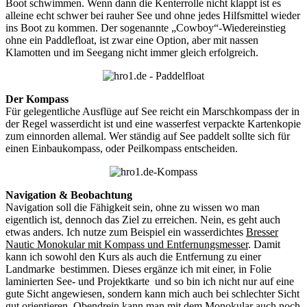
Boot schwimmen. Wenn dann die Kenterrolle nicht klappt ist es
alleine echt schwer bei rauher See und ohne jedes Hilfsmittel wieder
ins Boot zu kommen. Der sogenannte „Cowboy“-Wiedereinstieg
ohne ein Paddlefloat, ist zwar eine Option, aber mit nassen
Klamotten und im Seegang nicht immer gleich erfolgreich.
Der Kompass
Für gelegentliche Ausflüge auf See reicht ein Marschkompass der in
der Regel wasserdicht ist und eine wasserfest verpackte Kartenkopie
zum einnorden allemal. Wer ständig auf See paddelt sollte sich für
einen Einbaukompass, oder Peilkompass entscheiden.
Navigation & Beobachtung
Navigation soll die Fähigkeit sein, ohne zu wissen wo man
eigentlich ist, dennoch das Ziel zu erreichen. Nein, es geht auch
etwas anders. Ich nutze zum Beispiel ein wasserdichtes
Bresser
Nautic Monokular mit Kompass und Entfernungsmesser
. Damit
kann ich sowohl den Kurs als auch die Entfernung zu einer
Landmarke bestimmen. Dieses ergänze ich mit einer, in Folie
laminierten See- und Projektkarte und so bin ich nicht nur auf eine
gute Sicht angewiesen, sondern kann mich auch bei schlechter Sicht
gut orientieren. Obendrein kann man mit dem Monokular auch noch