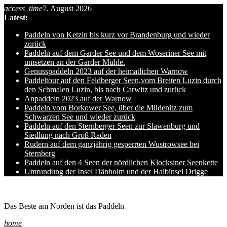
access_time
7. August 2026
Skip
Latest:
to
content
Paddeln von Ketzin bis kurz vor Brandenburg und wieder
zurück
Paddeln auf dem Garder See und dem Woseriner See mit
umsetzen an der Garder Mühle.
Genusspaddeln 2023 auf der heimatlichen Warnow
Paddeltour auf den Feldberger Seen,vom Breiten Luzin durch
den Schmalen Luzin, bis nach Carwitz und zurück
Anpaddeln 2023 auf der Warnow
Paddeln vom Borkower See, über die Mildenitz zum
Schwarzen See und wieder zurück
Paddeln auf den Sternberger Seen zur Slawenburg und
Siedlung nach Groß Raden
Rudern auf dem ganzjährig gesperrten Wustrowsee bei
Sternberg
Paddeln auf den 4 Seen der nördlichen Klocksiner Seenkette
Umrundung der Insel Dänholm und der Halbinsel Drigge
Ole auf hro1.de
Das Beste am Norden ist das Paddeln
home