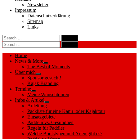
Newsletter
Impressum
Datenschutzerklärung
Sitemap
Links
Search
search
for:
Search
Search
search
for:
Search
Home
News & More
Show
The Best of Moments
sub
Über mich
menu
Show
Sponsor gesucht!
sub
Kajak Branding
menu
Termine
Show
Meine Wunschtouren
sub
Infos & Artikel
menu
Show
Anleitung
sub
Packliste für eine Kanu- oder Kajaktour
menu
Einsatzgebiete
Paddeln vs. Gesundheit
Regeln für Paddler
Welche Bootstypen und Arten gibt es?