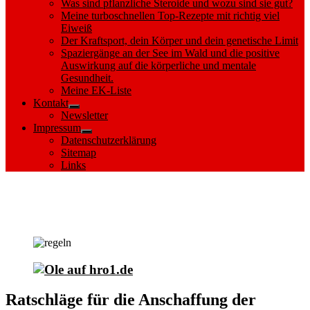
Was sind pflanzliche Steroide und wozu sind sie gut?
Meine turboschnellen Top-Rezepte mit richtig viel
Eiweiß
Der Kraftsport, dein Körper und dein genetische Limit
Spaziergänge an der See im Wald und die positive
Auswirkung auf die körperliche und mentale
Gesundheit.
Meine EK-Liste
Kontakt
Show
Newsletter
sub
Impressum
menu
Show
Datenschutzerklärung
sub
Sitemap
menu
Links
Ratschläge für die Anschaffung der
Ausrüstung.
Ratschläge für die Anschaffung der