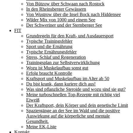
Von Bützow über Schwaan nach Rostock
In den Rheinsberger Gewässern
Von Wustrow über die Insel Bock nach Hiddensee
Wilder Mix von 1000 und einem See
Der Schweriner und der Sternberger See
FIT
Grundregeln für den Kraft- und Ausdauersport
Typische Trainingsfehler
Sport und die Ernährung
Typische Ernährungsfehler
Stress, Schlaf und Regeneration
Trainingsplan zur Selbstverwirklichung
Wozu ist Muskelaufbau sonst gut
Erfolg braucht Kontrolle
Kraftsport und Muskelaufbau im Alter ab 50
Du bist krank, dann kuriere dich aus!
Was sind pflanzliche Steroide und wozu sind sie gut?
Meine turboschnellen Top-Rezepte mit richtig viel
Eiweiß
Der Kraftsport, dein Körper und dein genetische Limit
Spaziergänge an der See im Wald und die positive
Auswirkung auf die körperliche und mentale
Gesundheit.
Meine EK-Liste
Kontakt