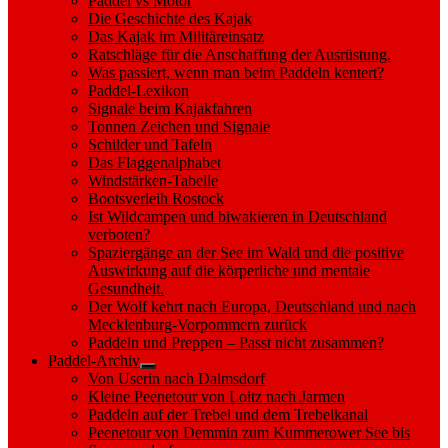
Paddel vs Motor
Die Geschichte des Kajak
Das Kajak im Militäreinsatz
Ratschläge für die Anschaffung der Ausrüstung.
Was passiert, wenn man beim Paddeln kentert?
Paddel-Lexikon
Signale beim Kajakfahren
Tonnen Zeichen und Signale
Schilder und Tafeln
Das Flaggenalphabet
Windstärken-Tabelle
Bootsverleih Rostock
Ist Wildcampen und biwakieren in Deutschland
verboten?
Spaziergänge an der See im Wald und die positive
Auswirkung auf die körperliche und mentale
Gesundheit.
Der Wolf kehrt nach Europa, Deutschland und nach
Mecklenburg-Vorpommern zurück
Paddeln und Preppen – Passt nicht zusammen?
Paddel-Archiv
Show
Von Userin nach Dalmsdorf
sub
Kleine Peenetour von Loitz nach Jarmen
menu
Paddeln auf der Trebel und dem Trebelkanal
Peenetour von Demmin zum Kummerower See bis