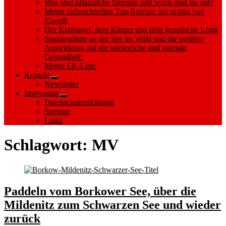
Was sind pflanzliche Steroide und wozu sind sie gut?
Meine turboschnellen Top-Rezepte mit richtig viel
Eiweiß
Der Kraftsport, dein Körper und dein genetische Limit
Spaziergänge an der See im Wald und die positive
Auswirkung auf die körperliche und mentale
Gesundheit.
Meine EK-Liste
Kontakt
Show
Newsletter
sub
Impressum
menu
Show
Datenschutzerklärung
sub
Sitemap
menu
Links
Schlagwort:
MV
Paddeln vom Borkower See, über die
Mildenitz zum Schwarzen See und wieder
zurück