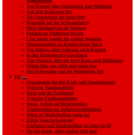
Sommersdorf
Von Priepert über Ahrensberg zum Plätlinsee
Auf dem Krakower See
Die Umquerung der Insel Poel
Romantik auf der Schwaanhavel
Mein Heimatrevier die Warnow
Paddeln im Feldberger Revier
Und immer wieder die schöne Warnow
Wasserwandern im Küstrinchener Bach
Von Bützow über Schwaan nach Rostock
In den Rheinsberger Gewässern
Von Wustrow über die Insel Bock nach Hiddensee
Wilder Mix von 1000 und einem See
Der Schweriner und der Sternberger See
FIT
Show
Grundregeln für den Kraft- und Ausdauersport
sub
Typische Trainingsfehler
menu
Sport und die Ernährung
Typische Ernährungsfehler
Stress, Schlaf und Regeneration
Trainingsplan zur Selbstverwirklichung
Wozu ist Muskelaufbau sonst gut
Erfolg braucht Kontrolle
Kraftsport und Muskelaufbau im Alter ab 50
Du bist krank, dann kuriere dich aus!