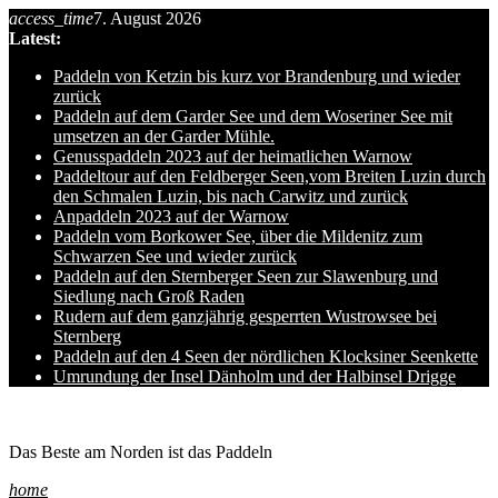
access_time
7. August 2026
Skip
Latest:
to
content
Paddeln von Ketzin bis kurz vor Brandenburg und wieder
zurück
Paddeln auf dem Garder See und dem Woseriner See mit
umsetzen an der Garder Mühle.
Genusspaddeln 2023 auf der heimatlichen Warnow
Paddeltour auf den Feldberger Seen,vom Breiten Luzin durch
den Schmalen Luzin, bis nach Carwitz und zurück
Anpaddeln 2023 auf der Warnow
Paddeln vom Borkower See, über die Mildenitz zum
Schwarzen See und wieder zurück
Paddeln auf den Sternberger Seen zur Slawenburg und
Siedlung nach Groß Raden
Rudern auf dem ganzjährig gesperrten Wustrowsee bei
Sternberg
Paddeln auf den 4 Seen der nördlichen Klocksiner Seenkette
Umrundung der Insel Dänholm und der Halbinsel Drigge
Ole auf hro1.de
Das Beste am Norden ist das Paddeln
home