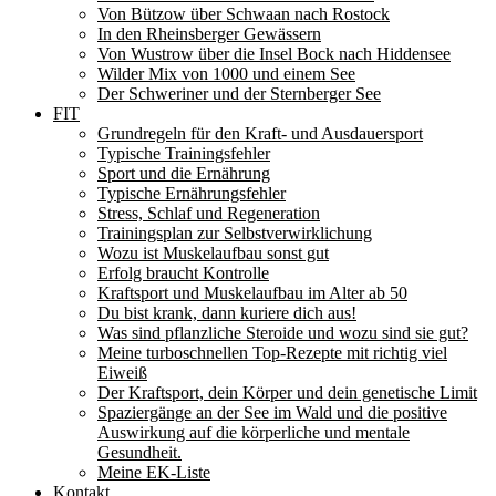
Von Bützow über Schwaan nach Rostock
In den Rheinsberger Gewässern
Von Wustrow über die Insel Bock nach Hiddensee
Wilder Mix von 1000 und einem See
Der Schweriner und der Sternberger See
FIT
Grundregeln für den Kraft- und Ausdauersport
Typische Trainingsfehler
Sport und die Ernährung
Typische Ernährungsfehler
Stress, Schlaf und Regeneration
Trainingsplan zur Selbstverwirklichung
Wozu ist Muskelaufbau sonst gut
Erfolg braucht Kontrolle
Kraftsport und Muskelaufbau im Alter ab 50
Du bist krank, dann kuriere dich aus!
Was sind pflanzliche Steroide und wozu sind sie gut?
Meine turboschnellen Top-Rezepte mit richtig viel
Eiweiß
Der Kraftsport, dein Körper und dein genetische Limit
Spaziergänge an der See im Wald und die positive
Auswirkung auf die körperliche und mentale
Gesundheit.
Meine EK-Liste
Kontakt