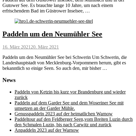
Gutower See. Es brauchte lange 10 Jahre, um nach einem
erfrischendem Bad im Güstrower Inselsee, …
Paddeln um den Neumühler See
Posted
16. März 2021
20. März 2021
on
Paddeln um den Neumühler See bei Schwerin Um Schwerin, die
Landeshauptstadt von Mecklenburg-Vorpommern herum, gibt es
bekanntlich so einige Seen. So auch den, mir bisher …
News
Paddeln von Ketzin bis kurz vor Brandenburg und wieder
zurück
Paddeln auf dem Garder See und dem Woseriner See mit
umsetzen an der Garder Mühle.
Genusspaddeln 2023 auf der heimatlichen Warnow
Paddeltour auf den Feldberger Seen,vom Breiten Luzin durch
den Schmalen Luzin, bis nach Carwitz und zurück
Anpaddeln 2023 auf der Warnow