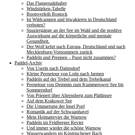
Das Flaggenalphabet
Windstärken-Tabelle
Bootsverleih Rostock
Ist Wildcampen und biwakieren in Deutschland
verboten?
Spaziergänge an der See im Wald und die positive
Auswirkung auf die körperliche und mentale
Gesundheit.
Der Wolf kehrt nach Europa, Deutschland und nach
Mecklenburg-Vorpommern zurück
Paddeln und Preppen – Passt nicht zusammen?
Paddel-Archiv
Von Userin nach Dalmsdorf
Kleine Peenetour von Loitz nach Jarmen
Paddeln auf der Trebel und dem Trebelkanal
Peenetour von Demmin zum Kummerower See bis
Sommersdorf
Von Priepert über Ahrensberg zum Plätlinsee
Auf dem Krakower See
Die Umquerung der Insel Poel
Romantik auf der Schwaanhavel
Mein Heimatrevier die Warnow
Paddeln im Feldberger Revier
Und immer wieder die schöne Warnow
Wasserwandern im Küstrinchener Bach