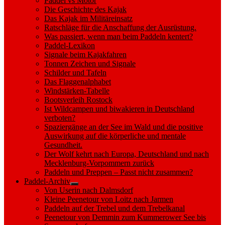
Paddel vs Motor
Die Geschichte des Kajak
Das Kajak im Militäreinsatz
Ratschläge für die Anschaffung der Ausrüstung.
Was passiert, wenn man beim Paddeln kentert?
Paddel-Lexikon
Signale beim Kajakfahren
Tonnen Zeichen und Signale
Schilder und Tafeln
Das Flaggenalphabet
Windstärken-Tabelle
Bootsverleih Rostock
Ist Wildcampen und biwakieren in Deutschland
verboten?
Spaziergänge an der See im Wald und die positive
Auswirkung auf die körperliche und mentale
Gesundheit.
Der Wolf kehrt nach Europa, Deutschland und nach
Mecklenburg-Vorpommern zurück
Paddeln und Preppen – Passt nicht zusammen?
Paddel-Archiv
Show
Von Userin nach Dalmsdorf
sub
Kleine Peenetour von Loitz nach Jarmen
menu
Paddeln auf der Trebel und dem Trebelkanal
Peenetour von Demmin zum Kummerower See bis