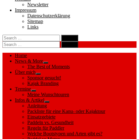
Newsletter
Impressum
Datenschutzerklärung
Sitemap
Links
Search
search
for:
Search
Search
search
for:
Search
Home
News & More
Show
The Best of Moments
sub
Über mich
menu
Show
Sponsor gesucht!
sub
Kajak Branding
menu
Termine
Show
Meine Wunschtouren
sub
Infos & Artikel
menu
Show
Anleitung
sub
Packliste für eine Kanu- oder Kajaktour
menu
Einsatzgebiete
Paddeln vs. Gesundheit
Regeln für Paddler
Welche Bootstypen und Arten gibt es?