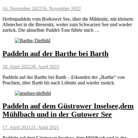
Posted
16. November 2022
16. November 2022
on
Herbstpaddeln vom Borkower See, über die Mildenitz, mit kleinem
Abstecher in die Bresenitz, weiter zum Schwarzen See und wieder
zurück. Die aktuellste Paddel-Tour führte mich …
Paddeln auf der Barthe bei Barth
Posted
28. April 2022
28. April 2022
on
Paddeln auf der Barthe bei Barth – Erkunden der „Barthe“ von
Pruchten, über Barth bis nach Löbnitz und wieder zurück.
Paddeln auf dem Güstrower Inselsee,dem
Mühlbach und in der Gutower See
Posted
17. April 2021
21. April 2021
on
Paddeln auf dem Güstrower Inselsee, dem Mühlbach und in der