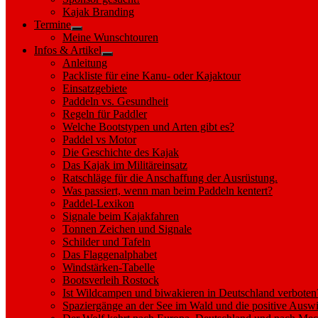
sub
Kajak Branding
menu
Termine
Show
Meine Wunschtouren
sub
Infos & Artikel
menu
Show
Anleitung
sub
Packliste für eine Kanu- oder Kajaktour
menu
Einsatzgebiete
Paddeln vs. Gesundheit
Regeln für Paddler
Welche Bootstypen und Arten gibt es?
Paddel vs Motor
Die Geschichte des Kajak
Das Kajak im Militäreinsatz
Ratschläge für die Anschaffung der Ausrüstung.
Was passiert, wenn man beim Paddeln kentert?
Paddel-Lexikon
Signale beim Kajakfahren
Tonnen Zeichen und Signale
Schilder und Tafeln
Das Flaggenalphabet
Windstärken-Tabelle
Bootsverleih Rostock
Ist Wildcampen und biwakieren in Deutschland verboten
Spaziergänge an der See im Wald und die positive Auswi