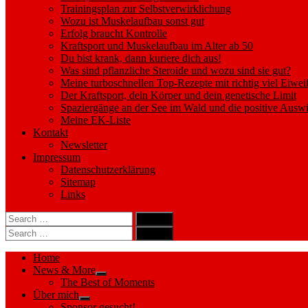
Trainingsplan zur Selbstverwirklichung
Wozu ist Muskelaufbau sonst gut
Erfolg braucht Kontrolle
Kraftsport und Muskelaufbau im Alter ab 50
Du bist krank, dann kuriere dich aus!
Was sind pflanzliche Steroide und wozu sind sie gut?
Meine turboschnellen Top-Rezepte mit richtig viel Eiwei
Der Kraftsport, dein Körper und dein genetische Limit
Spaziergänge an der See im Wald und die positive Auswi
Meine EK-Liste
Kontakt
Newsletter
Impressum
Datenschutzerklärung
Sitemap
Links
Search
search
for:
Search
Search
search
for:
Search
Home
News & More
Show
The Best of Moments
sub
Über mich
menu
Show
Sponsor gesucht!