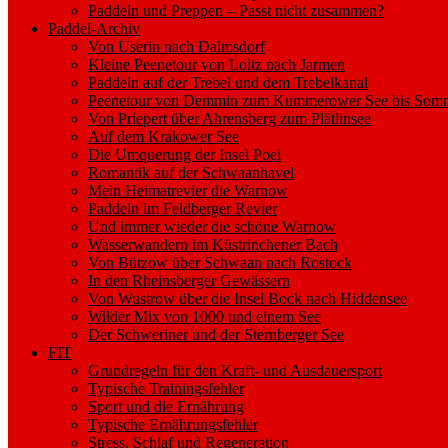
Paddeln und Preppen – Passt nicht zusammen?
Paddel-Archiv
Von Userin nach Dalmsdorf
Kleine Peenetour von Loitz nach Jarmen
Paddeln auf der Trebel und dem Trebelkanal
Peenetour von Demmin zum Kummerower See bis Somm
Von Priepert über Ahrensberg zum Plätlinsee
Auf dem Krakower See
Die Umquerung der Insel Poel
Romantik auf der Schwaanhavel
Mein Heimatrevier die Warnow
Paddeln im Feldberger Revier
Und immer wieder die schöne Warnow
Wasserwandern im Küstrinchener Bach
Von Bützow über Schwaan nach Rostock
In den Rheinsberger Gewässern
Von Wustrow über die Insel Bock nach Hiddensee
Wilder Mix von 1000 und einem See
Der Schweriner und der Sternberger See
FIT
Grundregeln für den Kraft- und Ausdauersport
Typische Trainingsfehler
Sport und die Ernährung
Typische Ernährungsfehler
Stress, Schlaf und Regeneration