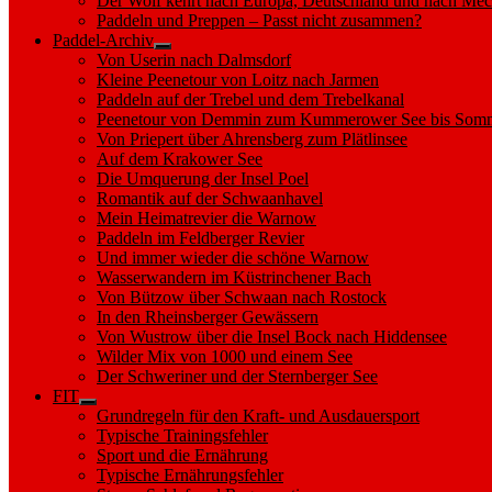
Der Wolf kehrt nach Europa, Deutschland und nach M
Paddeln und Preppen – Passt nicht zusammen?
Paddel-Archiv
Show
Von Userin nach Dalmsdorf
sub
Kleine Peenetour von Loitz nach Jarmen
menu
Paddeln auf der Trebel und dem Trebelkanal
Peenetour von Demmin zum Kummerower See bis Somm
Von Priepert über Ahrensberg zum Plätlinsee
Auf dem Krakower See
Die Umquerung der Insel Poel
Romantik auf der Schwaanhavel
Mein Heimatrevier die Warnow
Paddeln im Feldberger Revier
Und immer wieder die schöne Warnow
Wasserwandern im Küstrinchener Bach
Von Bützow über Schwaan nach Rostock
In den Rheinsberger Gewässern
Von Wustrow über die Insel Bock nach Hiddensee
Wilder Mix von 1000 und einem See
Der Schweriner und der Sternberger See
FIT
Show
Grundregeln für den Kraft- und Ausdauersport
sub
Typische Trainingsfehler
menu
Sport und die Ernährung
Typische Ernährungsfehler