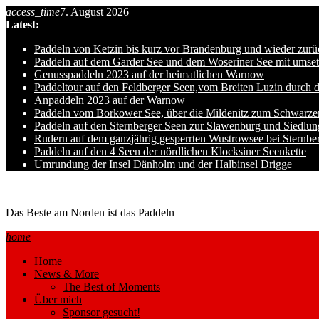
Skip
access_time
7. August 2026
to
Latest:
content
Paddeln von Ketzin bis kurz vor Brandenburg und wieder zurü
Paddeln auf dem Garder See und dem Woseriner See mit umset
Genusspaddeln 2023 auf der heimatlichen Warnow
Paddeltour auf den Feldberger Seen,vom Breiten Luzin durch 
Anpaddeln 2023 auf der Warnow
Paddeln vom Borkower See, über die Mildenitz zum Schwarze
Paddeln auf den Sternberger Seen zur Slawenburg und Siedlu
Rudern auf dem ganzjährig gesperrten Wustrowsee bei Sternbe
Paddeln auf den 4 Seen der nördlichen Klocksiner Seenkette
Umrundung der Insel Dänholm und der Halbinsel Drigge
Ole auf hro1.de
Das Beste am Norden ist das Paddeln
home
Home
News & More
The Best of Moments
Über mich
Sponsor gesucht!