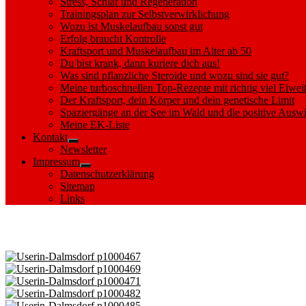
Stress, Schlaf und Regeneration
Trainingsplan zur Selbstverwirklichung
Wozu ist Muskelaufbau sonst gut
Erfolg braucht Kontrolle
Kraftsport und Muskelaufbau im Alter ab 50
Du bist krank, dann kuriere dich aus!
Was sind pflanzliche Steroide und wozu sind sie gut?
Meine turboschnellen Top-Rezepte mit richtig viel Eiwei
Der Kraftsport, dein Körper und dein genetische Limit
Spaziergänge an der See im Wald und die positive Auswi
Meine EK-Liste
Kontakt
Show
Newsletter
sub
Impressum
menu
Show
Datenschutzerklärung
sub
Sitemap
menu
Links
Images tagged "Abenteuer"