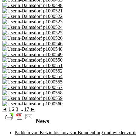
◄
1
2
3
...
17
►
News
Paddeln von Ketzin bis kurz vor Brandenburg und wieder zurü