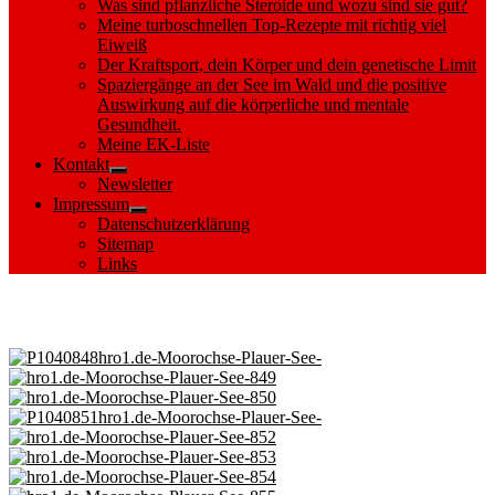
Was sind pflanzliche Steroide und wozu sind sie gut?
Meine turboschnellen Top-Rezepte mit richtig viel
Eiweiß
Der Kraftsport, dein Körper und dein genetische Limit
Spaziergänge an der See im Wald und die positive
Auswirkung auf die körperliche und mentale
Gesundheit.
Meine EK-Liste
Kontakt
Show
Newsletter
sub
Impressum
menu
Show
Datenschutzerklärung
sub
Sitemap
menu
Links
Images tagged "Aussichtsturm"