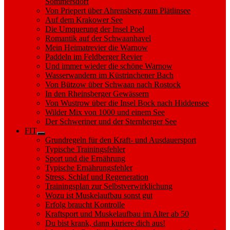
Sommersdorf
Von Priepert über Ahrensberg zum Plätlinsee
Auf dem Krakower See
Die Umquerung der Insel Poel
Romantik auf der Schwaanhavel
Mein Heimatrevier die Warnow
Paddeln im Feldberger Revier
Und immer wieder die schöne Warnow
Wasserwandern im Küstrinchener Bach
Von Bützow über Schwaan nach Rostock
In den Rheinsberger Gewässern
Von Wustrow über die Insel Bock nach Hiddensee
Wilder Mix von 1000 und einem See
Der Schweriner und der Sternberger See
FIT
Show
Grundregeln für den Kraft- und Ausdauersport
sub
Typische Trainingsfehler
menu
Sport und die Ernährung
Typische Ernährungsfehler
Stress, Schlaf und Regeneration
Trainingsplan zur Selbstverwirklichung
Wozu ist Muskelaufbau sonst gut
Erfolg braucht Kontrolle
Kraftsport und Muskelaufbau im Alter ab 50
Du bist krank, dann kuriere dich aus!