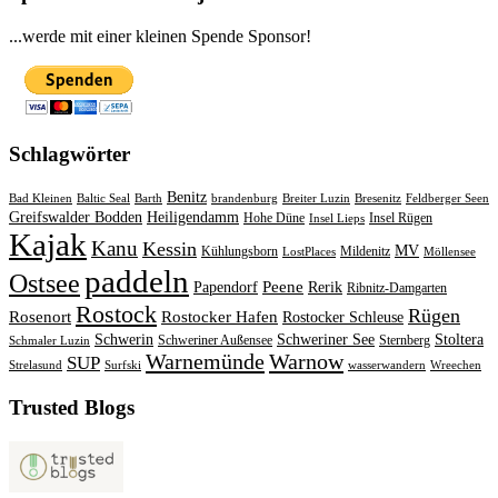
...werde mit einer kleinen Spende Sponsor!
Schlagwörter
Benitz
Bad Kleinen
Baltic Seal
Barth
brandenburg
Breiter Luzin
Bresenitz
Feldberger Seen
Greifswalder Bodden
Heiligendamm
Hohe Düne
Insel Rügen
Insel Lieps
Kajak
Kanu
Kessin
MV
Kühlungsborn
Mildenitz
LostPlaces
Möllensee
paddeln
Ostsee
Peene
Papendorf
Rerik
Ribnitz-Damgarten
Rostock
Rügen
Rosenort
Rostocker Hafen
Rostocker Schleuse
Schwerin
Schweriner See
Stoltera
Schweriner Außensee
Sternberg
Schmaler Luzin
Warnemünde
Warnow
SUP
Strelasund
Surfski
wasserwandern
Wreechen
Trusted Blogs