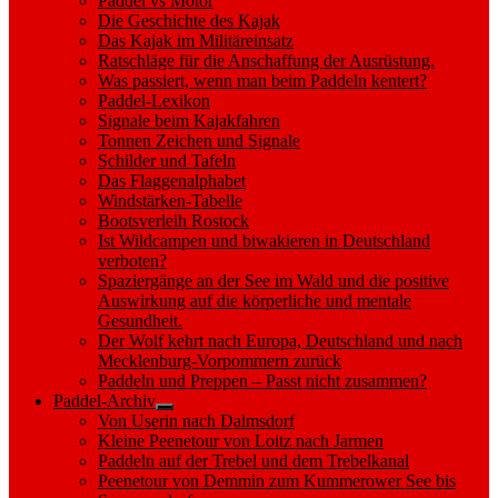
Paddel vs Motor
Die Geschichte des Kajak
Das Kajak im Militäreinsatz
Ratschläge für die Anschaffung der Ausrüstung.
Was passiert, wenn man beim Paddeln kentert?
Paddel-Lexikon
Signale beim Kajakfahren
Tonnen Zeichen und Signale
Schilder und Tafeln
Das Flaggenalphabet
Windstärken-Tabelle
Bootsverleih Rostock
Ist Wildcampen und biwakieren in Deutschland
verboten?
Spaziergänge an der See im Wald und die positive
Auswirkung auf die körperliche und mentale
Gesundheit.
Der Wolf kehrt nach Europa, Deutschland und nach
Mecklenburg-Vorpommern zurück
Paddeln und Preppen – Passt nicht zusammen?
Paddel-Archiv
Show
Von Userin nach Dalmsdorf
sub
Kleine Peenetour von Loitz nach Jarmen
menu
Paddeln auf der Trebel und dem Trebelkanal
Peenetour von Demmin zum Kummerower See bis