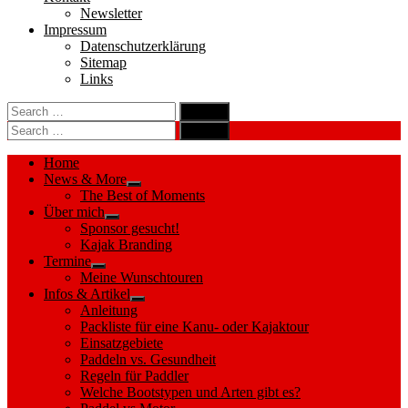
Newsletter
Impressum
Datenschutzerklärung
Sitemap
Links
Search
search
for:
Search
Search
search
for:
Search
Home
News & More
Show
The Best of Moments
sub
Über mich
menu
Show
Sponsor gesucht!
sub
Kajak Branding
menu
Termine
Show
Meine Wunschtouren
sub
Infos & Artikel
menu
Show
Anleitung
sub
Packliste für eine Kanu- oder Kajaktour
menu
Einsatzgebiete
Paddeln vs. Gesundheit
Regeln für Paddler
Welche Bootstypen und Arten gibt es?