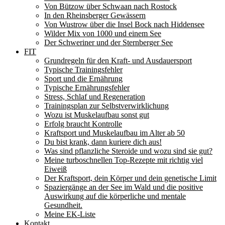
Von Bützow über Schwaan nach Rostock
In den Rheinsberger Gewässern
Von Wustrow über die Insel Bock nach Hiddensee
Wilder Mix von 1000 und einem See
Der Schweriner und der Sternberger See
FIT
Grundregeln für den Kraft- und Ausdauersport
Typische Trainingsfehler
Sport und die Ernährung
Typische Ernährungsfehler
Stress, Schlaf und Regeneration
Trainingsplan zur Selbstverwirklichung
Wozu ist Muskelaufbau sonst gut
Erfolg braucht Kontrolle
Kraftsport und Muskelaufbau im Alter ab 50
Du bist krank, dann kuriere dich aus!
Was sind pflanzliche Steroide und wozu sind sie gut?
Meine turboschnellen Top-Rezepte mit richtig viel
Eiweiß
Der Kraftsport, dein Körper und dein genetische Limit
Spaziergänge an der See im Wald und die positive
Auswirkung auf die körperliche und mentale
Gesundheit.
Meine EK-Liste
Kontakt