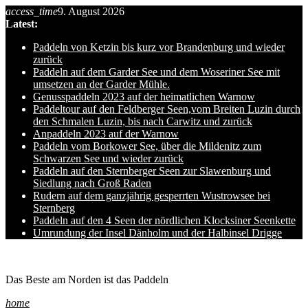
access_time
9. August 2026
Skip
Latest:
to
content
Paddeln von Ketzin bis kurz vor Brandenburg und wieder
zurück
Paddeln auf dem Garder See und dem Woseriner See mit
umsetzen an der Garder Mühle.
Genusspaddeln 2023 auf der heimatlichen Warnow
Paddeltour auf den Feldberger Seen,vom Breiten Luzin durch
den Schmalen Luzin, bis nach Carwitz und zurück
Anpaddeln 2023 auf der Warnow
Paddeln vom Borkower See, über die Mildenitz zum
Schwarzen See und wieder zurück
Paddeln auf den Sternberger Seen zur Slawenburg und
Siedlung nach Groß Raden
Rudern auf dem ganzjährig gesperrten Wustrowsee bei
Sternberg
Paddeln auf den 4 Seen der nördlichen Klocksiner Seenkette
Umrundung der Insel Dänholm und der Halbinsel Drigge
Ole auf hro1.de
Das Beste am Norden ist das Paddeln
home