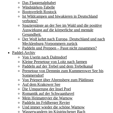
Das Flaggenalphabet
Windstärken-Tabelle
Bootsverleih Rostock
Ist Wildcampen und biwakieren in Deutschland
verboten?
Spaziergänge an der See im Wald und die positive
Auswirkung auf die körperliche und mentale
Gesundheit.
Der Wolf kehrt nach Europa, Deutschland und nach
Mecklenburg-Vorpommern zurück
Paddeln und Preppen – Passt nicht zusammen?
Paddel-Archiv
Von Userin nach Dalmsdorf
Kleine Peenetour von Loitz nach Jarmen
Paddeln auf der Trebel und dem Trebelkanal
Peenetour von Demmin zum Kummerower See bis
Sommersdorf
Von Priepert über Ahrensberg zum Plätlinsee
Auf dem Krakower See
Die Umquerung der Insel Poel
Romantik auf der Schwaanhavel
Mein Heimatrevier die Warnow
Paddeln im Feldberger Revier
Und immer wieder die schöne Warnow
Wasserwandern im Küstrinchener Bach