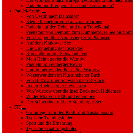
Der Wolf kehrt nach Europa, Deutschland und nach M
Paddeln und Preppen – Passt nicht zusammen?
Paddel-Archiv
Show
Von Userin nach Dalmsdorf
sub
Kleine Peenetour von Loitz nach Jarmen
menu
Paddeln auf der Trebel und dem Trebelkanal
Peenetour von Demmin zum Kummerower See bis Somm
Von Priepert über Ahrensberg zum Plätlinsee
Auf dem Krakower See
Die Umquerung der Insel Poel
Romantik auf der Schwaanhavel
Mein Heimatrevier die Warnow
Paddeln im Feldberger Revier
Und immer wieder die schöne Warnow
Wasserwandern im Küstrinchener Bach
Von Bützow über Schwaan nach Rostock
In den Rheinsberger Gewässern
Von Wustrow über die Insel Bock nach Hiddensee
Wilder Mix von 1000 und einem See
Der Schweriner und der Sternberger See
FIT
Show
Grundregeln für den Kraft- und Ausdauersport
sub
Typische Trainingsfehler
menu
Sport und die Ernährung
Typische Ernährungsfehler