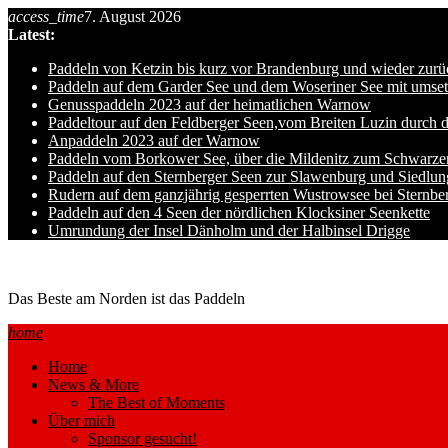
Skip
access_time
7. August 2026
to
Latest:
content
Paddeln von Ketzin bis kurz vor Brandenburg und wieder zurü
Paddeln auf dem Garder See und dem Woseriner See mit umset
Genusspaddeln 2023 auf der heimatlichen Warnow
Paddeltour auf den Feldberger Seen,vom Breiten Luzin durch 
Anpaddeln 2023 auf der Warnow
Paddeln vom Borkower See, über die Mildenitz zum Schwarze
Paddeln auf den Sternberger Seen zur Slawenburg und Siedlu
Rudern auf dem ganzjährig gesperrten Wustrowsee bei Sternbe
Paddeln auf den 4 Seen der nördlichen Klocksiner Seenkette
Umrundung der Insel Dänholm und der Halbinsel Drigge
Ole auf hro1.de
Das Beste am Norden ist das Paddeln
home
Home
News & More
The Best of Moments
Über mich
Sponsor gesucht!