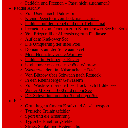
Paddeln und Preppen – Passt nicht zusammen?
Paddel-Archiv
Von Userin nach Dalmsdorf
Kleine Peenetour von Loitz nach Jarmen
Paddeln auf der Trebel und dem Trebelkanal
Peenetour von Demmin zum Kummerower See bis Somm
Von Priepert über Ahrensberg zum Plätlinsee
Auf dem Krakower See
Die Umquerung der Insel Poel
Romantik auf der Schwaanhavel
Mein Heimatrevier die Warnow
Paddeln im Feldberger Revier
Und immer wieder die schöne Warnow
Wasserwandern im Küstrinchener Bach
Von Bützow über Schwaan nach Rostock
In den Rheinsberger Gewässern
Von Wustrow über die Insel Bock nach Hiddensee
Wilder Mix von 1000 und einem See
Der Schweriner und der Sternberger See
FIT
Grundregeln für den Kraft- und Ausdauersport
Typische Trainingsfehler
Sport und die Ernährung
Typische Ernährungsfehler
Stress, Schlaf und Regeneration