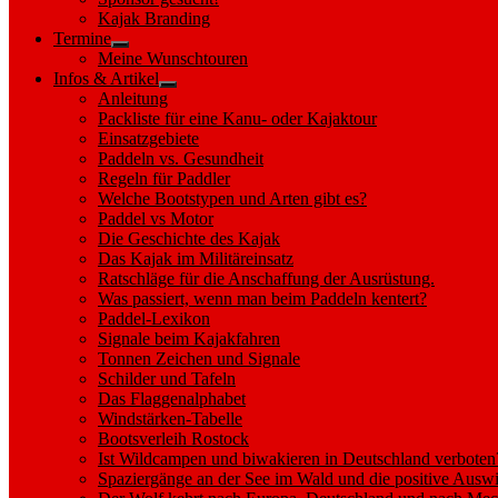
sub
Kajak Branding
menu
Termine
Show
Meine Wunschtouren
sub
Infos & Artikel
menu
Show
Anleitung
sub
Packliste für eine Kanu- oder Kajaktour
menu
Einsatzgebiete
Paddeln vs. Gesundheit
Regeln für Paddler
Welche Bootstypen und Arten gibt es?
Paddel vs Motor
Die Geschichte des Kajak
Das Kajak im Militäreinsatz
Ratschläge für die Anschaffung der Ausrüstung.
Was passiert, wenn man beim Paddeln kentert?
Paddel-Lexikon
Signale beim Kajakfahren
Tonnen Zeichen und Signale
Schilder und Tafeln
Das Flaggenalphabet
Windstärken-Tabelle
Bootsverleih Rostock
Ist Wildcampen und biwakieren in Deutschland verboten
Spaziergänge an der See im Wald und die positive Auswi