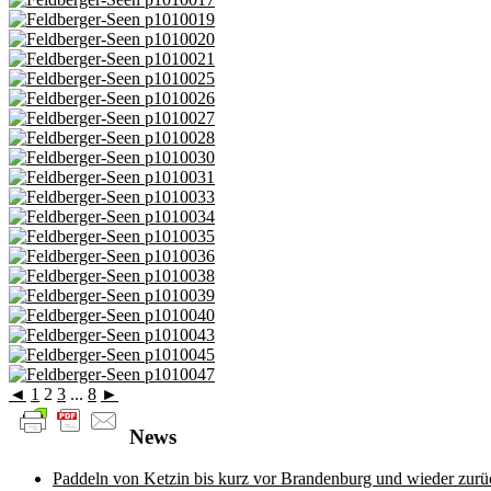
◄
1
2
3
...
8
►
News
Paddeln von Ketzin bis kurz vor Brandenburg und wieder zurü