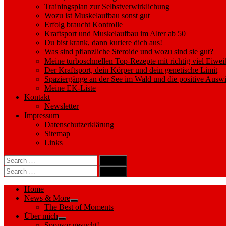
Trainingsplan zur Selbstverwirklichung
Wozu ist Muskelaufbau sonst gut
Erfolg braucht Kontrolle
Kraftsport und Muskelaufbau im Alter ab 50
Du bist krank, dann kuriere dich aus!
Was sind pflanzliche Steroide und wozu sind sie gut?
Meine turboschnellen Top-Rezepte mit richtig viel Eiwei
Der Kraftsport, dein Körper und dein genetische Limit
Spaziergänge an der See im Wald und die positive Auswi
Meine EK-Liste
Kontakt
Newsletter
Impressum
Datenschutzerklärung
Sitemap
Links
Search
search
for:
Search
Search
search
for:
Search
Home
News & More
Show
The Best of Moments
sub
Über mich
menu
Show
Sponsor gesucht!