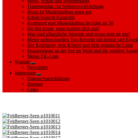
Stress, Schlaf und Regeneration
Trainingsplan zur Selbstverwirklichung
Wozu ist Muskelaufbau sonst gut
Erfolg braucht Kontrolle
Kraftsport und Muskelaufbau im Alter ab 50
Du bist krank, dann kuriere dich aus!
Was sind pflanzliche Steroide und wozu sind sie gut?
Meine turboschnellen Top-Rezepte mit richtig viel Eiwei
Der Kraftsport, dein Körper und dein genetische Limit
Spaziergänge an der See im Wald und die positive Auswi
Meine EK-Liste
Kontakt
Show
Newsletter
sub
Impressum
menu
Show
Datenschutzerklärung
sub
Sitemap
menu
Links
Images tagged "Bäk"