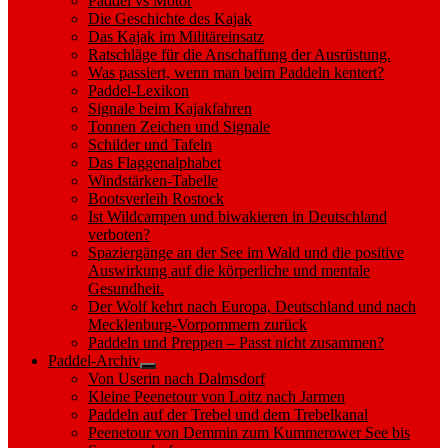
Paddel vs Motor
Die Geschichte des Kajak
Das Kajak im Militäreinsatz
Ratschläge für die Anschaffung der Ausrüstung.
Was passiert, wenn man beim Paddeln kentert?
Paddel-Lexikon
Signale beim Kajakfahren
Tonnen Zeichen und Signale
Schilder und Tafeln
Das Flaggenalphabet
Windstärken-Tabelle
Bootsverleih Rostock
Ist Wildcampen und biwakieren in Deutschland
verboten?
Spaziergänge an der See im Wald und die positive
Auswirkung auf die körperliche und mentale
Gesundheit.
Der Wolf kehrt nach Europa, Deutschland und nach
Mecklenburg-Vorpommern zurück
Paddeln und Preppen – Passt nicht zusammen?
Paddel-Archiv
Show
Von Userin nach Dalmsdorf
sub
Kleine Peenetour von Loitz nach Jarmen
menu
Paddeln auf der Trebel und dem Trebelkanal
Peenetour von Demmin zum Kummerower See bis