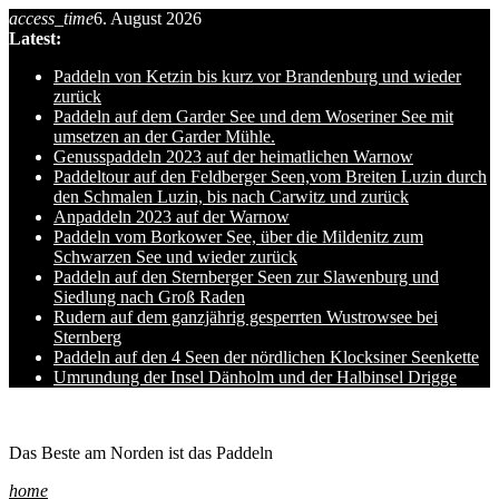
access_time
6. August 2026
Skip
Latest:
to
content
Paddeln von Ketzin bis kurz vor Brandenburg und wieder
zurück
Paddeln auf dem Garder See und dem Woseriner See mit
umsetzen an der Garder Mühle.
Genusspaddeln 2023 auf der heimatlichen Warnow
Paddeltour auf den Feldberger Seen,vom Breiten Luzin durch
den Schmalen Luzin, bis nach Carwitz und zurück
Anpaddeln 2023 auf der Warnow
Paddeln vom Borkower See, über die Mildenitz zum
Schwarzen See und wieder zurück
Paddeln auf den Sternberger Seen zur Slawenburg und
Siedlung nach Groß Raden
Rudern auf dem ganzjährig gesperrten Wustrowsee bei
Sternberg
Paddeln auf den 4 Seen der nördlichen Klocksiner Seenkette
Umrundung der Insel Dänholm und der Halbinsel Drigge
Ole auf hro1.de
Das Beste am Norden ist das Paddeln
home