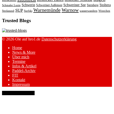
Schwerin
Schweriner See
Stoltera
Schweriner Außensee
Sternberg
Schmaler Luzin
Warnemünde
Warnow
SUP
Strelasund
Surfski
wasserwandern
Wreechen
Trusted Blogs
© 2026 Ole auf hro1.de
Datenschutzerklärung
Home
News & More
Über mich
Termine
Infos & Artikel
Paddel-Archiv
FIT
Kontakt
Impressum
keyboard_arrow_up