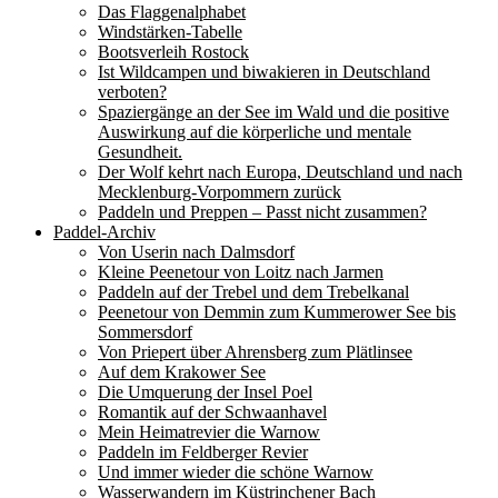
Das Flaggenalphabet
Windstärken-Tabelle
Bootsverleih Rostock
Ist Wildcampen und biwakieren in Deutschland
verboten?
Spaziergänge an der See im Wald und die positive
Auswirkung auf die körperliche und mentale
Gesundheit.
Der Wolf kehrt nach Europa, Deutschland und nach
Mecklenburg-Vorpommern zurück
Paddeln und Preppen – Passt nicht zusammen?
Paddel-Archiv
Von Userin nach Dalmsdorf
Kleine Peenetour von Loitz nach Jarmen
Paddeln auf der Trebel und dem Trebelkanal
Peenetour von Demmin zum Kummerower See bis
Sommersdorf
Von Priepert über Ahrensberg zum Plätlinsee
Auf dem Krakower See
Die Umquerung der Insel Poel
Romantik auf der Schwaanhavel
Mein Heimatrevier die Warnow
Paddeln im Feldberger Revier
Und immer wieder die schöne Warnow
Wasserwandern im Küstrinchener Bach