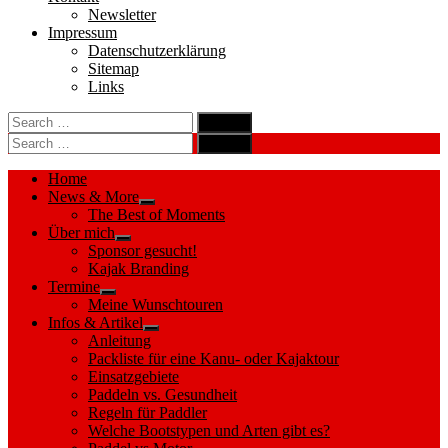
Newsletter
Impressum
Datenschutzerklärung
Sitemap
Links
Search
search
for:
Search
Search
search
for:
Search
Home
News & More
Show
The Best of Moments
sub
Über mich
menu
Show
Sponsor gesucht!
sub
Kajak Branding
menu
Termine
Show
Meine Wunschtouren
sub
Infos & Artikel
menu
Show
Anleitung
sub
Packliste für eine Kanu- oder Kajaktour
menu
Einsatzgebiete
Paddeln vs. Gesundheit
Regeln für Paddler
Welche Bootstypen und Arten gibt es?