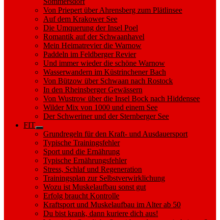
Sommersdorf
Von Priepert über Ahrensberg zum Plätlinsee
Auf dem Krakower See
Die Umquerung der Insel Poel
Romantik auf der Schwaanhavel
Mein Heimatrevier die Warnow
Paddeln im Feldberger Revier
Und immer wieder die schöne Warnow
Wasserwandern im Küstrinchener Bach
Von Bützow über Schwaan nach Rostock
In den Rheinsberger Gewässern
Von Wustrow über die Insel Bock nach Hiddensee
Wilder Mix von 1000 und einem See
Der Schweriner und der Sternberger See
FIT
Show
Grundregeln für den Kraft- und Ausdauersport
sub
Typische Trainingsfehler
menu
Sport und die Ernährung
Typische Ernährungsfehler
Stress, Schlaf und Regeneration
Trainingsplan zur Selbstverwirklichung
Wozu ist Muskelaufbau sonst gut
Erfolg braucht Kontrolle
Kraftsport und Muskelaufbau im Alter ab 50
Du bist krank, dann kuriere dich aus!