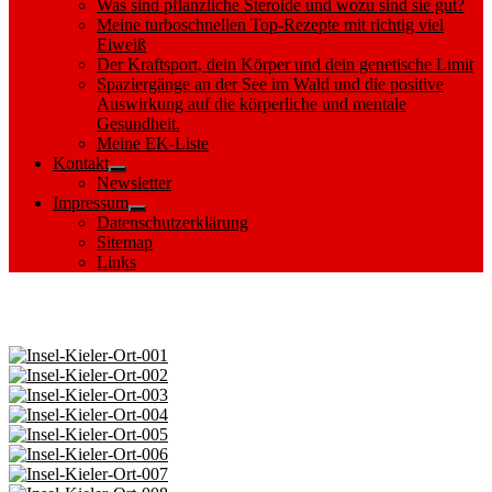
Was sind pflanzliche Steroide und wozu sind sie gut?
Meine turboschnellen Top-Rezepte mit richtig viel
Eiweiß
Der Kraftsport, dein Körper und dein genetische Limit
Spaziergänge an der See im Wald und die positive
Auswirkung auf die körperliche und mentale
Gesundheit.
Meine EK-Liste
Kontakt
Show
Newsletter
sub
Impressum
menu
Show
Datenschutzerklärung
sub
Sitemap
menu
Links
Images tagged "Bojensdorf"