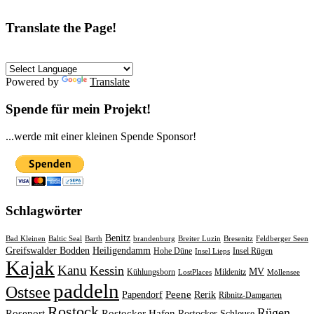
Translate the Page!
Powered by
Translate
Spende für mein Projekt!
...werde mit einer kleinen Spende Sponsor!
Schlagwörter
Benitz
Bad Kleinen
Baltic Seal
Barth
brandenburg
Breiter Luzin
Bresenitz
Feldberger Seen
Greifswalder Bodden
Heiligendamm
Hohe Düne
Insel Rügen
Insel Lieps
Kajak
Kanu
Kessin
MV
Kühlungsborn
Mildenitz
LostPlaces
Möllensee
paddeln
Ostsee
Peene
Papendorf
Rerik
Ribnitz-Damgarten
Rostock
Rügen
Rosenort
Rostocker Hafen
Rostocker Schleuse