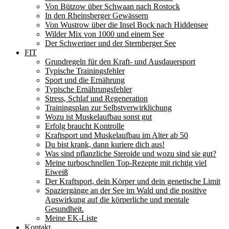
Von Bützow über Schwaan nach Rostock
In den Rheinsberger Gewässern
Von Wustrow über die Insel Bock nach Hiddensee
Wilder Mix von 1000 und einem See
Der Schweriner und der Sternberger See
FIT
Grundregeln für den Kraft- und Ausdauersport
Typische Trainingsfehler
Sport und die Ernährung
Typische Ernährungsfehler
Stress, Schlaf und Regeneration
Trainingsplan zur Selbstverwirklichung
Wozu ist Muskelaufbau sonst gut
Erfolg braucht Kontrolle
Kraftsport und Muskelaufbau im Alter ab 50
Du bist krank, dann kuriere dich aus!
Was sind pflanzliche Steroide und wozu sind sie gut?
Meine turboschnellen Top-Rezepte mit richtig viel
Eiweiß
Der Kraftsport, dein Körper und dein genetische Limit
Spaziergänge an der See im Wald und die positive
Auswirkung auf die körperliche und mentale
Gesundheit.
Meine EK-Liste
Kontakt