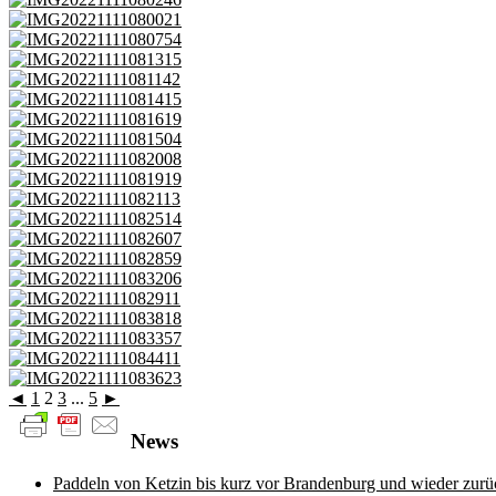
◄
1
2
3
...
5
►
News
Paddeln von Ketzin bis kurz vor Brandenburg und wieder zurü