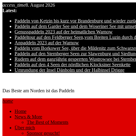
Skip
access_time
8. August 2026
to
Latest:
content
Paddeln von Ketzin bis kurz vor Brandenburg und wieder zurü
Paddeln auf dem Garder See und dem Woseriner See mit umset
Genusspaddeln 2023 auf der heimatlichen Warnow
Paddeltour auf den Feldberger Seen,vom Breiten Luzin durch 
Anpaddeln 2023 auf der Warnow
Paddeln vom Borkower See, über die Mildenitz zum Schwarze
Paddeln auf den Sternberger Seen zur Slawenburg und Siedlu
Rudern auf dem ganzjährig gesperrten Wustrowsee bei Sternbe
Paddeln auf den 4 Seen der nördlichen Klocksiner Seenkette
Umrundung der Insel Dänholm und der Halbinsel Drigge
Ole auf hro1.de
Das Beste am Norden ist das Paddeln
home
Home
News & More
The Best of Moments
Über mich
Sponsor gesucht!