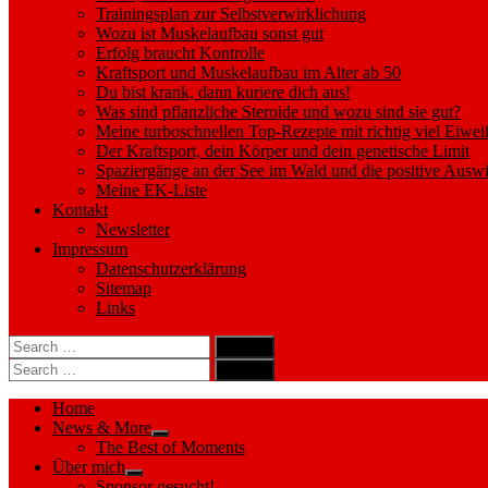
Trainingsplan zur Selbstverwirklichung
Wozu ist Muskelaufbau sonst gut
Erfolg braucht Kontrolle
Kraftsport und Muskelaufbau im Alter ab 50
Du bist krank, dann kuriere dich aus!
Was sind pflanzliche Steroide und wozu sind sie gut?
Meine turboschnellen Top-Rezepte mit richtig viel Eiwei
Der Kraftsport, dein Körper und dein genetische Limit
Spaziergänge an der See im Wald und die positive Auswi
Meine EK-Liste
Kontakt
Newsletter
Impressum
Datenschutzerklärung
Sitemap
Links
Search
search
for:
Search
Search
search
for:
Search
Home
News & More
Show
The Best of Moments
sub
Über mich
menu
Show
Sponsor gesucht!