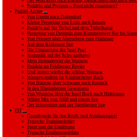
Der Wolf kehrt nach Europa, Deutschland und nach M
Paddeln und Preppen – Passt nicht zusammen?
Paddel-Archiv
Show
Von Userin nach Dalmsdorf
sub
Kleine Peenetour von Loitz nach Jarmen
menu
Paddeln auf der Trebel und dem Trebelkanal
Peenetour von Demmin zum Kummerower See bis Somm
Von Priepert über Ahrensberg zum Plätlinsee
Auf dem Krakower See
Die Umquerung der Insel Poel
Romantik auf der Schwaanhavel
Mein Heimatrevier die Warnow
Paddeln im Feldberger Revier
Und immer wieder die schöne Warnow
Wasserwandern im Küstrinchener Bach
Von Bützow über Schwaan nach Rostock
In den Rheinsberger Gewässern
Von Wustrow über die Insel Bock nach Hiddensee
Wilder Mix von 1000 und einem See
Der Schweriner und der Sternberger See
FIT
Show
Grundregeln für den Kraft- und Ausdauersport
sub
Typische Trainingsfehler
menu
Sport und die Ernährung
Typische Ernährungsfehler