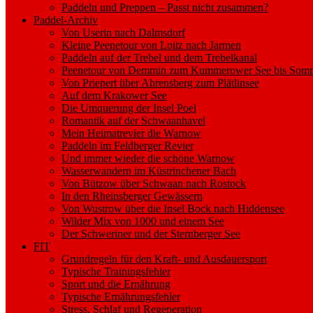
Paddeln und Preppen – Passt nicht zusammen?
Paddel-Archiv
Von Userin nach Dalmsdorf
Kleine Peenetour von Loitz nach Jarmen
Paddeln auf der Trebel und dem Trebelkanal
Peenetour von Demmin zum Kummerower See bis Somm
Von Priepert über Ahrensberg zum Plätlinsee
Auf dem Krakower See
Die Umquerung der Insel Poel
Romantik auf der Schwaanhavel
Mein Heimatrevier die Warnow
Paddeln im Feldberger Revier
Und immer wieder die schöne Warnow
Wasserwandern im Küstrinchener Bach
Von Bützow über Schwaan nach Rostock
In den Rheinsberger Gewässern
Von Wustrow über die Insel Bock nach Hiddensee
Wilder Mix von 1000 und einem See
Der Schweriner und der Sternberger See
FIT
Grundregeln für den Kraft- und Ausdauersport
Typische Trainingsfehler
Sport und die Ernährung
Typische Ernährungsfehler
Stress, Schlaf und Regeneration