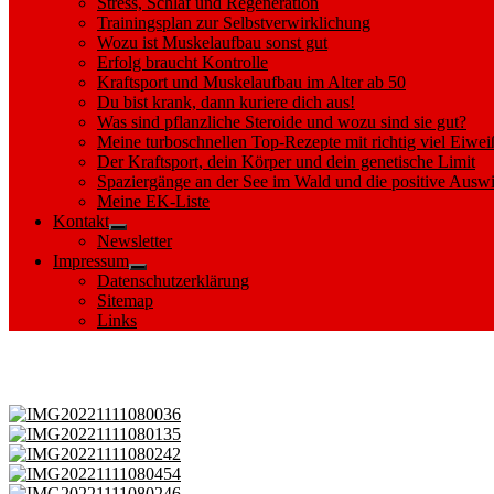
Stress, Schlaf und Regeneration
Trainingsplan zur Selbstverwirklichung
Wozu ist Muskelaufbau sonst gut
Erfolg braucht Kontrolle
Kraftsport und Muskelaufbau im Alter ab 50
Du bist krank, dann kuriere dich aus!
Was sind pflanzliche Steroide und wozu sind sie gut?
Meine turboschnellen Top-Rezepte mit richtig viel Eiwei
Der Kraftsport, dein Körper und dein genetische Limit
Spaziergänge an der See im Wald und die positive Auswi
Meine EK-Liste
Kontakt
Show
Newsletter
sub
Impressum
menu
Show
Datenschutzerklärung
sub
Sitemap
menu
Links
Images tagged "Borkow"