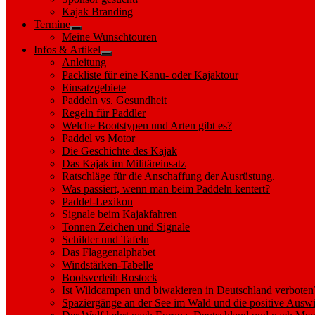
sub
Kajak Branding
menu
Termine
Show
Meine Wunschtouren
sub
Infos & Artikel
menu
Show
Anleitung
sub
Packliste für eine Kanu- oder Kajaktour
menu
Einsatzgebiete
Paddeln vs. Gesundheit
Regeln für Paddler
Welche Bootstypen und Arten gibt es?
Paddel vs Motor
Die Geschichte des Kajak
Das Kajak im Militäreinsatz
Ratschläge für die Anschaffung der Ausrüstung.
Was passiert, wenn man beim Paddeln kentert?
Paddel-Lexikon
Signale beim Kajakfahren
Tonnen Zeichen und Signale
Schilder und Tafeln
Das Flaggenalphabet
Windstärken-Tabelle
Bootsverleih Rostock
Ist Wildcampen und biwakieren in Deutschland verboten
Spaziergänge an der See im Wald und die positive Auswi