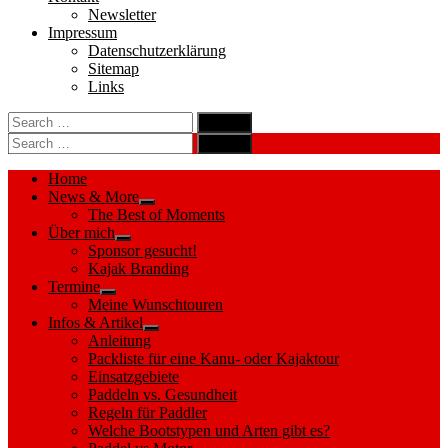
Newsletter
Impressum
Datenschutzerklärung
Sitemap
Links
Search
search
for:
Search
Search
search
for:
Search
Home
News & More
Show
The Best of Moments
sub
Über mich
menu
Show
Sponsor gesucht!
sub
Kajak Branding
menu
Termine
Show
Meine Wunschtouren
sub
Infos & Artikel
menu
Show
Anleitung
sub
Packliste für eine Kanu- oder Kajaktour
menu
Einsatzgebiete
Paddeln vs. Gesundheit
Regeln für Paddler
Welche Bootstypen und Arten gibt es?