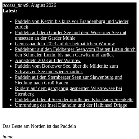
access_time
9. August 2026
Skip
Latest:
to
content
Paddeln von Ketzin bis kurz vor Brandenburg und wieder
zurück
Paddeln auf dem Garder See und dem Woseriner See mit
umsetzen an der Garder Mühle.
Genusspaddeln 2023 auf der heimatlichen Warnow
Paddeltour auf den Feldberger Seen,vom Breiten Luzin durch
den Schmalen Luzin, bis nach Carwitz und zurück
Anpaddeln 2023 auf der Warnow
Paddeln vom Borkower See, über die Mildenitz zum
Schwarzen See und wieder zurück
Paddeln auf den Sternberger Seen zur Slawenburg und
Siedlung nach Groß Raden
Rudern auf dem ganzjährig gesperrten Wustrowsee bei
Sternberg
Paddeln auf den 4 Seen der nördlichen Klocksiner Seenkette
Umrundung der Insel Dänholm und der Halbinsel Drigge
Ole auf hro1.de
Das Beste am Norden ist das Paddeln
home