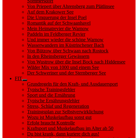
Sommersdorf
Von Priepert über Ahrensberg zum Plätlinsee
Auf dem Krakower See
Die Umquerung der Insel Poel
Romantik auf der Schwaanhavel
Mein Heimatrevier die Warnow
Paddeln im Feldberger Revier
Und immer wieder die schöne Warnow
Wasserwandern im Küstrinchener Bach
Von Bützow über Schwaan nach Rostock
In den Rheinsberger Gewässern
Von Wustrow über die Insel Bock nach Hiddensee
Wilder Mix von 1000 und einem See
Der Schweriner und der Sternberger See
FIT
Show
Grundregeln für den Kraft- und Ausdauersport
sub
Typische Trainingsfehler
menu
Sport und die Ernährung
Typische Ernährungsfehler
Stress, Schlaf und Regeneration
Trainingsplan zur Selbstverwirklichung
Wozu ist Muskelaufbau sonst gut
Erfolg braucht Kontrolle
Kraftsport und Muskelaufbau im Alter ab 50
Du bist krank, dann kuriere dich aus!