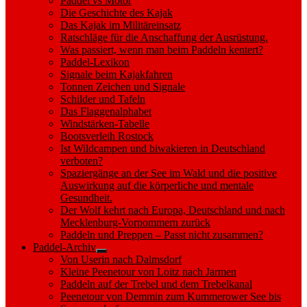
Paddel vs Motor
Die Geschichte des Kajak
Das Kajak im Militäreinsatz
Ratschläge für die Anschaffung der Ausrüstung.
Was passiert, wenn man beim Paddeln kentert?
Paddel-Lexikon
Signale beim Kajakfahren
Tonnen Zeichen und Signale
Schilder und Tafeln
Das Flaggenalphabet
Windstärken-Tabelle
Bootsverleih Rostock
Ist Wildcampen und biwakieren in Deutschland
verboten?
Spaziergänge an der See im Wald und die positive
Auswirkung auf die körperliche und mentale
Gesundheit.
Der Wolf kehrt nach Europa, Deutschland und nach
Mecklenburg-Vorpommern zurück
Paddeln und Preppen – Passt nicht zusammen?
Paddel-Archiv
Show
Von Userin nach Dalmsdorf
sub
Kleine Peenetour von Loitz nach Jarmen
menu
Paddeln auf der Trebel und dem Trebelkanal
Peenetour von Demmin zum Kummerower See bis