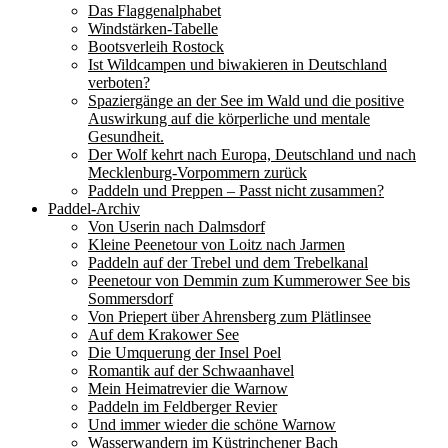
Das Flaggenalphabet
Windstärken-Tabelle
Bootsverleih Rostock
Ist Wildcampen und biwakieren in Deutschland
verboten?
Spaziergänge an der See im Wald und die positive
Auswirkung auf die körperliche und mentale
Gesundheit.
Der Wolf kehrt nach Europa, Deutschland und nach
Mecklenburg-Vorpommern zurück
Paddeln und Preppen – Passt nicht zusammen?
Paddel-Archiv
Von Userin nach Dalmsdorf
Kleine Peenetour von Loitz nach Jarmen
Paddeln auf der Trebel und dem Trebelkanal
Peenetour von Demmin zum Kummerower See bis
Sommersdorf
Von Priepert über Ahrensberg zum Plätlinsee
Auf dem Krakower See
Die Umquerung der Insel Poel
Romantik auf der Schwaanhavel
Mein Heimatrevier die Warnow
Paddeln im Feldberger Revier
Und immer wieder die schöne Warnow
Wasserwandern im Küstrinchener Bach