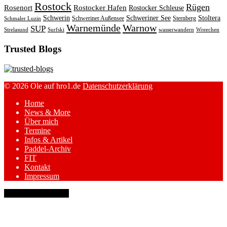
Rostock
Rügen
Rosenort
Rostocker Hafen
Rostocker Schleuse
Schwerin
Schweriner See
Stoltera
Schweriner Außensee
Sternberg
Schmaler Luzin
Warnemünde
Warnow
SUP
Strelasund
Surfski
wasserwandern
Wreechen
Trusted Blogs
© 2026 Ole auf hro1.de
Datenschutzerklärung
Home
News & More
Über mich
Termine
Infos & Artikel
Paddel-Archiv
FIT
Kontakt
Impressum
keyboard_arrow_up