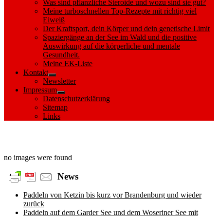
Was sind pflanzliche Steroide und wozu sind sie gut?
Meine turboschnellen Top-Rezepte mit richtig viel
Eiweiß
Der Kraftsport, dein Körper und dein genetische Limit
Spaziergänge an der See im Wald und die positive
Auswirkung auf die körperliche und mentale
Gesundheit.
Meine EK-Liste
Kontakt
Show
Newsletter
sub
Impressum
menu
Show
Datenschutzerklärung
sub
Sitemap
menu
Links
Images tagged "Bülten"
no images were found
News
Paddeln von Ketzin bis kurz vor Brandenburg und wieder
zurück
Paddeln auf dem Garder See und dem Woseriner See mit