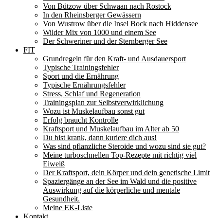
Von Bützow über Schwaan nach Rostock
In den Rheinsberger Gewässern
Von Wustrow über die Insel Bock nach Hiddensee
Wilder Mix von 1000 und einem See
Der Schweriner und der Sternberger See
FIT
Grundregeln für den Kraft- und Ausdauersport
Typische Trainingsfehler
Sport und die Ernährung
Typische Ernährungsfehler
Stress, Schlaf und Regeneration
Trainingsplan zur Selbstverwirklichung
Wozu ist Muskelaufbau sonst gut
Erfolg braucht Kontrolle
Kraftsport und Muskelaufbau im Alter ab 50
Du bist krank, dann kuriere dich aus!
Was sind pflanzliche Steroide und wozu sind sie gut?
Meine turboschnellen Top-Rezepte mit richtig viel
Eiweiß
Der Kraftsport, dein Körper und dein genetische Limit
Spaziergänge an der See im Wald und die positive
Auswirkung auf die körperliche und mentale
Gesundheit.
Meine EK-Liste
Kontakt