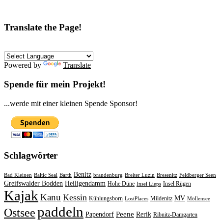
Translate the Page!
Powered by
Translate
Spende für mein Projekt!
...werde mit einer kleinen Spende Sponsor!
Schlagwörter
Benitz
Bad Kleinen
Baltic Seal
Barth
brandenburg
Breiter Luzin
Bresenitz
Feldberger Seen
Greifswalder Bodden
Heiligendamm
Hohe Düne
Insel Rügen
Insel Lieps
Kajak
Kanu
Kessin
MV
Kühlungsborn
Mildenitz
LostPlaces
Möllensee
paddeln
Ostsee
Peene
Papendorf
Rerik
Ribnitz-Damgarten