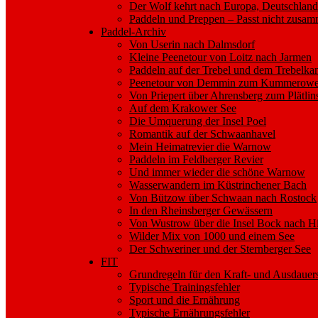
Der Wolf kehrt nach Europa, Deutschla
Paddeln und Preppen – Passt nicht zusa
Paddel-Archiv
Von Userin nach Dalmsdorf
Kleine Peenetour von Loitz nach Jarmen
Paddeln auf der Trebel und dem Trebelka
Peenetour von Demmin zum Kummerower
Von Priepert über Ahrensberg zum Plätlin
Auf dem Krakower See
Die Umquerung der Insel Poel
Romantik auf der Schwaanhavel
Mein Heimatrevier die Warnow
Paddeln im Feldberger Revier
Und immer wieder die schöne Warnow
Wasserwandern im Küstrinchener Bach
Von Bützow über Schwaan nach Rostock
In den Rheinsberger Gewässern
Von Wustrow über die Insel Bock nach H
Wilder Mix von 1000 und einem See
Der Schweriner und der Sternberger See
FIT
Grundregeln für den Kraft- und Ausdauer
Typische Trainingsfehler
Sport und die Ernährung
Typische Ernährungsfehler