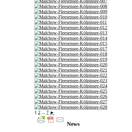
1
2
...
7
►
News