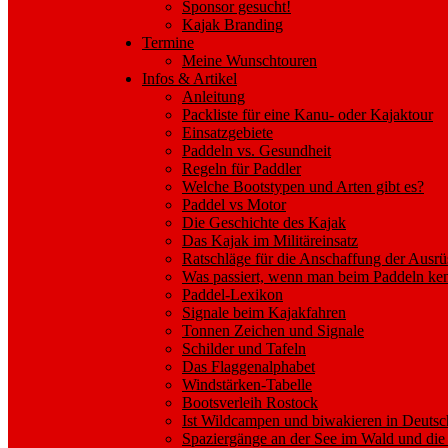
Sponsor gesucht!
Kajak Branding
Termine
Meine Wunschtouren
Infos & Artikel
Anleitung
Packliste für eine Kanu- oder Kajaktour
Einsatzgebiete
Paddeln vs. Gesundheit
Regeln für Paddler
Welche Bootstypen und Arten gibt es?
Paddel vs Motor
Die Geschichte des Kajak
Das Kajak im Militäreinsatz
Ratschläge für die Anschaffung der Ausrü
Was passiert, wenn man beim Paddeln ken
Paddel-Lexikon
Signale beim Kajakfahren
Tonnen Zeichen und Signale
Schilder und Tafeln
Das Flaggenalphabet
Windstärken-Tabelle
Bootsverleih Rostock
Ist Wildcampen und biwakieren in Deutsc
Spaziergänge an der See im Wald und die 