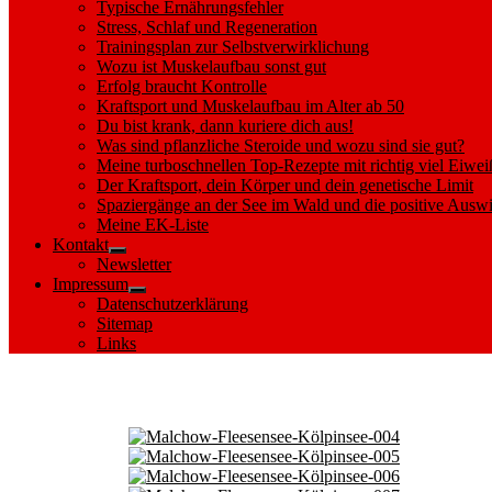
Typische Ernährungsfehler
Stress, Schlaf und Regeneration
Trainingsplan zur Selbstverwirklichung
Wozu ist Muskelaufbau sonst gut
Erfolg braucht Kontrolle
Kraftsport und Muskelaufbau im Alter ab 50
Du bist krank, dann kuriere dich aus!
Was sind pflanzliche Steroide und wozu sind sie gut?
Meine turboschnellen Top-Rezepte mit richtig viel Eiwei
Der Kraftsport, dein Körper und dein genetische Limit
Spaziergänge an der See im Wald und die positive Auswi
Meine EK-Liste
Kontakt
Show
Newsletter
sub
Impressum
menu
Show
Datenschutzerklärung
sub
Sitemap
menu
Links
Images tagged "Fleesenkanal"