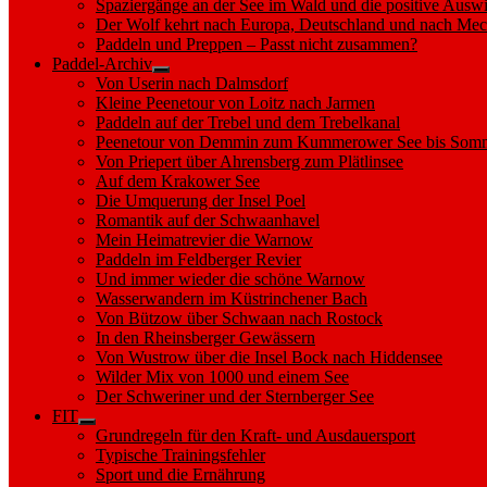
Spaziergänge an der See im Wald und die positive Auswi
Der Wolf kehrt nach Europa, Deutschland und nach M
Paddeln und Preppen – Passt nicht zusammen?
Paddel-Archiv
Show
Von Userin nach Dalmsdorf
sub
Kleine Peenetour von Loitz nach Jarmen
menu
Paddeln auf der Trebel und dem Trebelkanal
Peenetour von Demmin zum Kummerower See bis Somm
Von Priepert über Ahrensberg zum Plätlinsee
Auf dem Krakower See
Die Umquerung der Insel Poel
Romantik auf der Schwaanhavel
Mein Heimatrevier die Warnow
Paddeln im Feldberger Revier
Und immer wieder die schöne Warnow
Wasserwandern im Küstrinchener Bach
Von Bützow über Schwaan nach Rostock
In den Rheinsberger Gewässern
Von Wustrow über die Insel Bock nach Hiddensee
Wilder Mix von 1000 und einem See
Der Schweriner und der Sternberger See
FIT
Show
Grundregeln für den Kraft- und Ausdauersport
sub
Typische Trainingsfehler
menu
Sport und die Ernährung