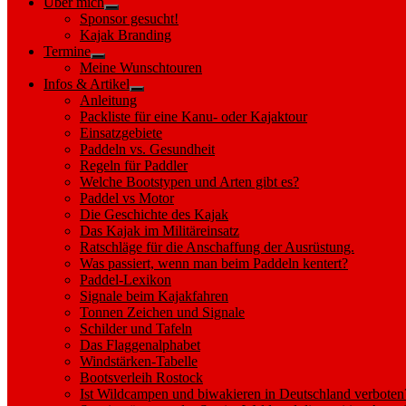
Über mich
Show
menu
Sponsor gesucht!
sub
Kajak Branding
menu
Termine
Show
Meine Wunschtouren
sub
Infos & Artikel
menu
Show
Anleitung
sub
Packliste für eine Kanu- oder Kajaktour
menu
Einsatzgebiete
Paddeln vs. Gesundheit
Regeln für Paddler
Welche Bootstypen und Arten gibt es?
Paddel vs Motor
Die Geschichte des Kajak
Das Kajak im Militäreinsatz
Ratschläge für die Anschaffung der Ausrüstung.
Was passiert, wenn man beim Paddeln kentert?
Paddel-Lexikon
Signale beim Kajakfahren
Tonnen Zeichen und Signale
Schilder und Tafeln
Das Flaggenalphabet
Windstärken-Tabelle
Bootsverleih Rostock
Ist Wildcampen und biwakieren in Deutschland verboten