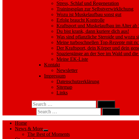
Stress, Schlaf und Regeneration
Trainingsplan zur Selbstverwirklichung
Wozu ist Muskelaufbau sonst gut
Erfolg braucht Kontrolle
Kraftsport und Muskelaufbau im Alter ab
Du bist krank, dann kuriere dich aus!
Was sind pflanzliche Steroide und wozu si
Meine turboschnellen Top-Rezepte mit ric
Der Kraftsport, dein Körper und dein gene
Spaziergänge an der See im Wald und die 
Meine EK-Liste
Kontakt
Newsletter
Impressum
Datenschutzerklärung
Sitemap
Links
Search
search
for:
Search
Search
search
for:
Search
Home
News & More
Show
The Best of Moments
sub