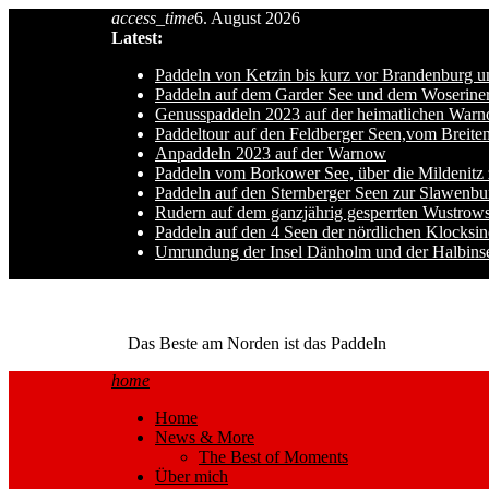
Skip
access_time
6. August 2026
to
Latest:
content
Paddeln von Ketzin bis kurz vor Brandenburg u
Paddeln auf dem Garder See und dem Woseriner
Genusspaddeln 2023 auf der heimatlichen War
Paddeltour auf den Feldberger Seen,vom Breite
Anpaddeln 2023 auf der Warnow
Paddeln vom Borkower See, über die Mildenitz
Paddeln auf den Sternberger Seen zur Slawenb
Rudern auf dem ganzjährig gesperrten Wustrows
Paddeln auf den 4 Seen der nördlichen Klocksin
Umrundung der Insel Dänholm und der Halbins
Ole auf hro1.de
Das Beste am Norden ist das Paddeln
home
Home
News & More
The Best of Moments
Über mich