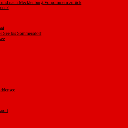
nd und nach Mecklenburg-Vorpommern zurück
mmen?
nal
 See bis Sommersdorf
see
iddensee
sport