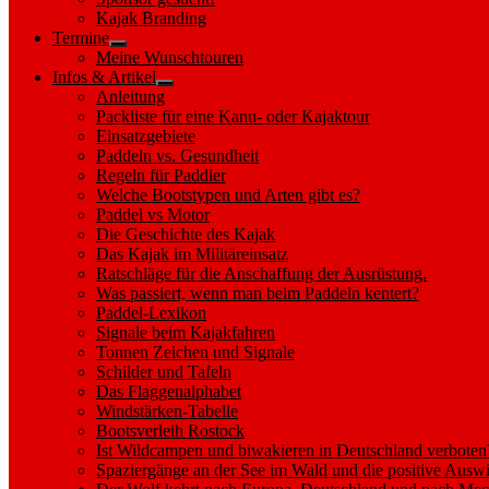
sub
Kajak Branding
menu
Termine
Show
Meine Wunschtouren
sub
Infos & Artikel
menu
Show
Anleitung
sub
Packliste für eine Kanu- oder Kajaktour
menu
Einsatzgebiete
Paddeln vs. Gesundheit
Regeln für Paddler
Welche Bootstypen und Arten gibt es?
Paddel vs Motor
Die Geschichte des Kajak
Das Kajak im Militäreinsatz
Ratschläge für die Anschaffung der Ausrüstung.
Was passiert, wenn man beim Paddeln kentert?
Paddel-Lexikon
Signale beim Kajakfahren
Tonnen Zeichen und Signale
Schilder und Tafeln
Das Flaggenalphabet
Windstärken-Tabelle
Bootsverleih Rostock
Ist Wildcampen und biwakieren in Deutschland verboten
Spaziergänge an der See im Wald und die positive Auswi