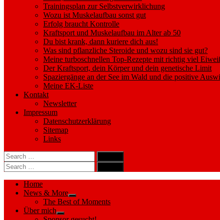
Trainingsplan zur Selbstverwirklichung
Wozu ist Muskelaufbau sonst gut
Erfolg braucht Kontrolle
Kraftsport und Muskelaufbau im Alter ab 50
Du bist krank, dann kuriere dich aus!
Was sind pflanzliche Steroide und wozu sind sie gut?
Meine turboschnellen Top-Rezepte mit richtig viel Eiwei
Der Kraftsport, dein Körper und dein genetische Limit
Spaziergänge an der See im Wald und die positive Auswi
Meine EK-Liste
Kontakt
Newsletter
Impressum
Datenschutzerklärung
Sitemap
Links
Search
search
for:
Search
Search
search
for:
Search
Home
News & More
Show
The Best of Moments
sub
Über mich
menu
Show
Sponsor gesucht!