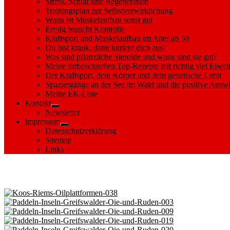
Stress, Schlaf und Regeneration
Trainingsplan zur Selbstverwirklichung
Wozu ist Muskelaufbau sonst gut
Erfolg braucht Kontrolle
Kraftsport und Muskelaufbau im Alter ab 50
Du bist krank, dann kuriere dich aus!
Was sind pflanzliche Steroide und wozu sind sie gut?
Meine turboschnellen Top-Rezepte mit richtig viel Eiwei
Der Kraftsport, dein Körper und dein genetische Limit
Spaziergänge an der See im Wald und die positive Auswi
Meine EK-Liste
Kontakt
Show
Newsletter
sub
Impressum
menu
Show
Datenschutzerklärung
sub
Sitemap
menu
Links
Images tagged "Greifswalder Bodden"