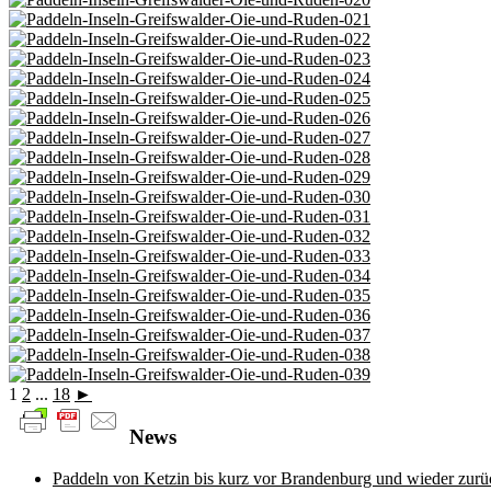
1
2
...
18
►
News
Paddeln von Ketzin bis kurz vor Brandenburg und wieder zurü