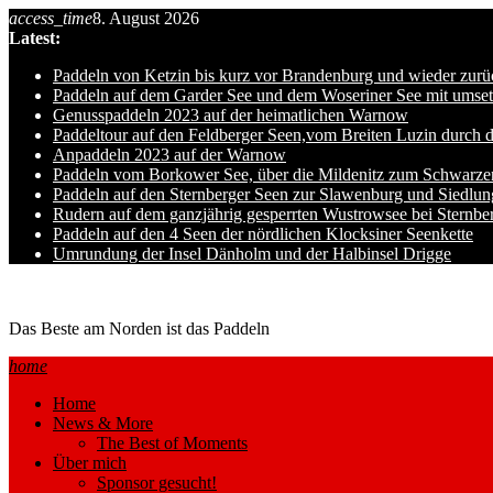
Skip
access_time
8. August 2026
to
Latest:
content
Paddeln von Ketzin bis kurz vor Brandenburg und wieder zurü
Paddeln auf dem Garder See und dem Woseriner See mit umset
Genusspaddeln 2023 auf der heimatlichen Warnow
Paddeltour auf den Feldberger Seen,vom Breiten Luzin durch 
Anpaddeln 2023 auf der Warnow
Paddeln vom Borkower See, über die Mildenitz zum Schwarze
Paddeln auf den Sternberger Seen zur Slawenburg und Siedlu
Rudern auf dem ganzjährig gesperrten Wustrowsee bei Sternbe
Paddeln auf den 4 Seen der nördlichen Klocksiner Seenkette
Umrundung der Insel Dänholm und der Halbinsel Drigge
Ole auf hro1.de
Das Beste am Norden ist das Paddeln
home
Home
News & More
The Best of Moments
Über mich
Sponsor gesucht!