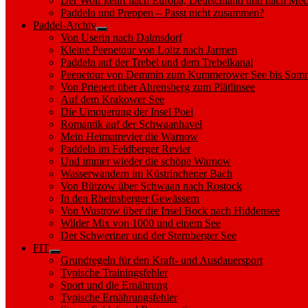
Der Wolf kehrt nach Europa, Deutschland und nach M
Paddeln und Preppen – Passt nicht zusammen?
Paddel-Archiv
Show
Von Userin nach Dalmsdorf
sub
Kleine Peenetour von Loitz nach Jarmen
menu
Paddeln auf der Trebel und dem Trebelkanal
Peenetour von Demmin zum Kummerower See bis Somm
Von Priepert über Ahrensberg zum Plätlinsee
Auf dem Krakower See
Die Umquerung der Insel Poel
Romantik auf der Schwaanhavel
Mein Heimatrevier die Warnow
Paddeln im Feldberger Revier
Und immer wieder die schöne Warnow
Wasserwandern im Küstrinchener Bach
Von Bützow über Schwaan nach Rostock
In den Rheinsberger Gewässern
Von Wustrow über die Insel Bock nach Hiddensee
Wilder Mix von 1000 und einem See
Der Schweriner und der Sternberger See
FIT
Show
Grundregeln für den Kraft- und Ausdauersport
sub
Typische Trainingsfehler
menu
Sport und die Ernährung
Typische Ernährungsfehler