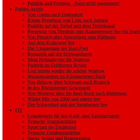
Paddeln und Preppen – Passt nicht zusammen?
Paddel-Archiv
Von Userin nach Dalmsdorf
Kleine Peenetour von Loitz nach Jarmen
Paddeln auf der Trebel und dem Trebelkanal
Peenetour von Demmin zum Kummerower See bis Somm
Von Priepert über Ahrensberg zum Plätlinsee
Auf dem Krakower See
Die Umquerung der Insel Poel
Romantik auf der Schwaanhavel
Mein Heimatrevier die Warnow
Paddeln im Feldberger Revier
Und immer wieder die schöne Warnow
Wasserwandern im Küstrinchener Bach
Von Bützow über Schwaan nach Rostock
In den Rheinsberger Gewässern
Von Wustrow über die Insel Bock nach Hiddensee
Wilder Mix von 1000 und einem See
Der Schweriner und der Sternberger See
FIT
Grundregeln für den Kraft- und Ausdauersport
Typische Trainingsfehler
Sport und die Ernährung
Typische Ernährungsfehler
Stress, Schlaf und Regeneration