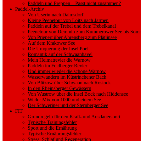
Paddeln und Preppen – Passt nicht zusammen?
Paddel-Archiv
Von Userin nach Dalmsdorf
Kleine Peenetour von Loitz nach Jarmen
Paddeln auf der Trebel und dem Trebelkanal
Peenetour von Demmin zum Kummerower See bis Somm
Von Priepert über Ahrensberg zum Plätlinsee
Auf dem Krakower See
Die Umquerung der Insel Poel
Romantik auf der Schwaanhavel
Mein Heimatrevier die Warnow
Paddeln im Feldberger Revier
Und immer wieder die schöne Warnow
Wasserwandern im Küstrinchener Bach
Von Bützow über Schwaan nach Rostock
In den Rheinsberger Gewässern
Von Wustrow über die Insel Bock nach Hiddensee
Wilder Mix von 1000 und einem See
Der Schweriner und der Sternberger See
FIT
Grundregeln für den Kraft- und Ausdauersport
Typische Trainingsfehler
Sport und die Ernährung
Typische Ernährungsfehler
Stress, Schlaf und Regeneration