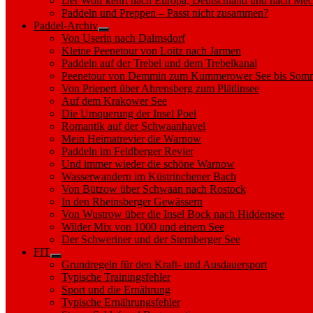
Der Wolf kehrt nach Europa, Deutschland und nach M
Paddeln und Preppen – Passt nicht zusammen?
Paddel-Archiv
Show
Von Userin nach Dalmsdorf
sub
Kleine Peenetour von Loitz nach Jarmen
menu
Paddeln auf der Trebel und dem Trebelkanal
Peenetour von Demmin zum Kummerower See bis Somm
Von Priepert über Ahrensberg zum Plätlinsee
Auf dem Krakower See
Die Umquerung der Insel Poel
Romantik auf der Schwaanhavel
Mein Heimatrevier die Warnow
Paddeln im Feldberger Revier
Und immer wieder die schöne Warnow
Wasserwandern im Küstrinchener Bach
Von Bützow über Schwaan nach Rostock
In den Rheinsberger Gewässern
Von Wustrow über die Insel Bock nach Hiddensee
Wilder Mix von 1000 und einem See
Der Schweriner und der Sternberger See
FIT
Show
Grundregeln für den Kraft- und Ausdauersport
sub
Typische Trainingsfehler
menu
Sport und die Ernährung
Typische Ernährungsfehler