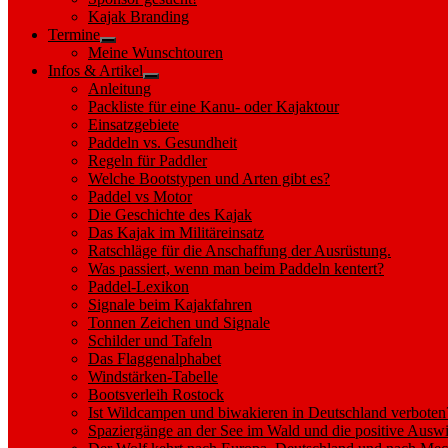
sub
Kajak Branding
menu
Termine
Show
Meine Wunschtouren
sub
Infos & Artikel
menu
Show
Anleitung
sub
Packliste für eine Kanu- oder Kajaktour
menu
Einsatzgebiete
Paddeln vs. Gesundheit
Regeln für Paddler
Welche Bootstypen und Arten gibt es?
Paddel vs Motor
Die Geschichte des Kajak
Das Kajak im Militäreinsatz
Ratschläge für die Anschaffung der Ausrüstung.
Was passiert, wenn man beim Paddeln kentert?
Paddel-Lexikon
Signale beim Kajakfahren
Tonnen Zeichen und Signale
Schilder und Tafeln
Das Flaggenalphabet
Windstärken-Tabelle
Bootsverleih Rostock
Ist Wildcampen und biwakieren in Deutschland verboten
Spaziergänge an der See im Wald und die positive Auswi