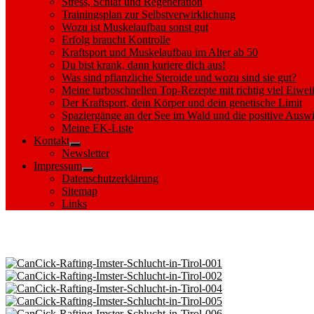
Stress, Schlaf und Regeneration
Trainingsplan zur Selbstverwirklichung
Wozu ist Muskelaufbau sonst gut
Erfolg braucht Kontrolle
Kraftsport und Muskelaufbau im Alter ab 50
Du bist krank, dann kuriere dich aus!
Was sind pflanzliche Steroide und wozu sind sie gut?
Meine turboschnellen Top-Rezepte mit richtig viel Eiwei
Der Kraftsport, dein Körper und dein genetische Limit
Spaziergänge an der See im Wald und die positive Auswi
Meine EK-Liste
Kontakt
Show
Newsletter
sub
Impressum
menu
Show
Datenschutzerklärung
sub
Sitemap
menu
Links
Images tagged "Imster Schlucht"