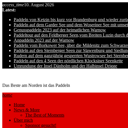
Skip
access_time
10. August 2026
to
Latest:
content
Paddeln von Ketzin bis kurz vor Brandenburg und wieder zurü
Paddeln auf dem Garder See und dem Woseriner See mit umset
Genusspaddeln 2023 auf der heimatlichen Warnow
Paddeltour auf den Feldberger Seen,vom Breiten Luzin durch 
Anpaddeln 2023 auf der Warnow
Paddeln vom Borkower See, über die Mildenitz zum Schwarze
Paddeln auf den Sternberger Seen zur Slawenburg und Siedlu
Rudern auf dem ganzjährig gesperrten Wustrowsee bei Sternbe
Paddeln auf den 4 Seen der nördlichen Klocksiner Seenkette
Umrundung der Insel Dänholm und der Halbinsel Drigge
Ole auf hro1.de
Das Beste am Norden ist das Paddeln
home
Home
News & More
The Best of Moments
Über mich
Sponsor gesucht!