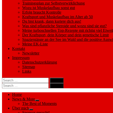
Trainingsplan zur Selbstverwirklichung
Wozu ist Muskelaufbau sonst gut
Erfolg braucht Kontrolle
Kraftsport und Muskelaufbau im Alter ab 50
Du bist krank, dann kuriere dich aus!
Was sind pflanzliche Steroide und wozu sind sie gut?
Meine turboschnellen Top-Rezepte mit richtig viel Eiwei
Der Kraftsport, dein Körper und dein genetische Limit
Spaziergänge an der See im Wald und die positive Auswi
Meine EK-Liste
Kontakt
Newsletter
Impressum
Datenschutzerklärung
Sitemap
Links
Search
search
for:
Search
Search
search
for:
Search
Home
News & More
Show
The Best of Moments
sub
Über mich
menu
Show
Sponsor gesucht!