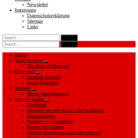
Newsletter
Impressum
Datenschutzerklärung
Sitemap
Links
Search
search
for:
Search
Search
search
for:
Search
Home
News & More
Show
The Best of Moments
sub
Über mich
menu
Show
Sponsor gesucht!
sub
Kajak Branding
menu
Termine
Show
Meine Wunschtouren
sub
Infos & Artikel
menu
Show
Anleitung
sub
Packliste für eine Kanu- oder Kajaktour
menu
Einsatzgebiete
Paddeln vs. Gesundheit
Regeln für Paddler
Welche Bootstypen und Arten gibt es?