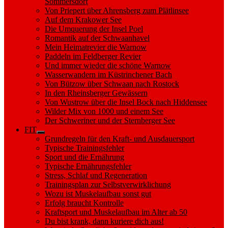
Sommersdorf
Von Priepert über Ahrensberg zum Plätlinsee
Auf dem Krakower See
Die Umquerung der Insel Poel
Romantik auf der Schwaanhavel
Mein Heimatrevier die Warnow
Paddeln im Feldberger Revier
Und immer wieder die schöne Warnow
Wasserwandern im Küstrinchener Bach
Von Bützow über Schwaan nach Rostock
In den Rheinsberger Gewässern
Von Wustrow über die Insel Bock nach Hiddensee
Wilder Mix von 1000 und einem See
Der Schweriner und der Sternberger See
FIT
Show
Grundregeln für den Kraft- und Ausdauersport
sub
Typische Trainingsfehler
menu
Sport und die Ernährung
Typische Ernährungsfehler
Stress, Schlaf und Regeneration
Trainingsplan zur Selbstverwirklichung
Wozu ist Muskelaufbau sonst gut
Erfolg braucht Kontrolle
Kraftsport und Muskelaufbau im Alter ab 50
Du bist krank, dann kuriere dich aus!