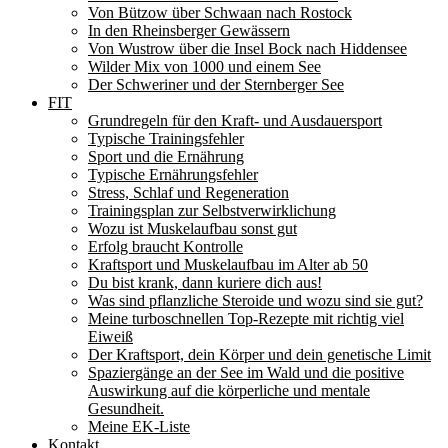
Von Bützow über Schwaan nach Rostock
In den Rheinsberger Gewässern
Von Wustrow über die Insel Bock nach Hiddensee
Wilder Mix von 1000 und einem See
Der Schweriner und der Sternberger See
FIT
Grundregeln für den Kraft- und Ausdauersport
Typische Trainingsfehler
Sport und die Ernährung
Typische Ernährungsfehler
Stress, Schlaf und Regeneration
Trainingsplan zur Selbstverwirklichung
Wozu ist Muskelaufbau sonst gut
Erfolg braucht Kontrolle
Kraftsport und Muskelaufbau im Alter ab 50
Du bist krank, dann kuriere dich aus!
Was sind pflanzliche Steroide und wozu sind sie gut?
Meine turboschnellen Top-Rezepte mit richtig viel
Eiweiß
Der Kraftsport, dein Körper und dein genetische Limit
Spaziergänge an der See im Wald und die positive
Auswirkung auf die körperliche und mentale
Gesundheit.
Meine EK-Liste
Kontakt