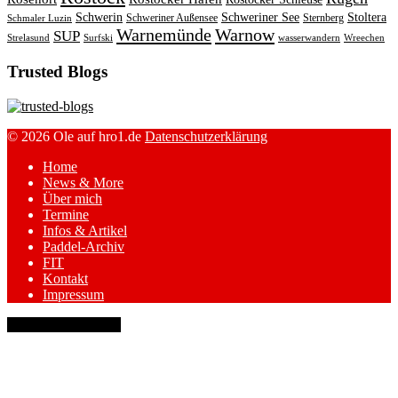
Schwerin
Schweriner See
Stoltera
Schweriner Außensee
Sternberg
Schmaler Luzin
Warnemünde
Warnow
SUP
Strelasund
Surfski
wasserwandern
Wreechen
Trusted Blogs
© 2026 Ole auf hro1.de
Datenschutzerklärung
Home
News & More
Über mich
Termine
Infos & Artikel
Paddel-Archiv
FIT
Kontakt
Impressum
keyboard_arrow_up