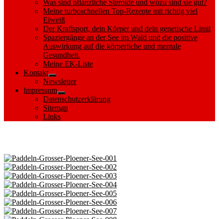
Was sind pflanzliche Steroide und wozu sind sie gut?
Meine turboschnellen Top-Rezepte mit richtig viel
Eiweiß
Der Kraftsport, dein Körper und dein genetische Limit
Spaziergänge an der See im Wald und die positive
Auswirkung auf die körperliche und mentale
Gesundheit.
Meine EK-Liste
Kontakt
Show
Newsletter
sub
Impressum
menu
Show
Datenschutzerklärung
sub
Sitemap
menu
Links
Images tagged "Inseln Plöner See"