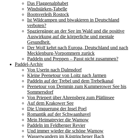
Das Flaggenalphabet
Windstärken-Tabelle
Bootsverleih Rostock
Ist Wildcampen und biwakieren in Deutschland
verboten?
Spaziergänge an der See im Wald und die positive
Auswirkung auf die körperliche und mentale
Gesundheit.
Der Wolf kehrt nach Europa, Deutschland und nach
Mecklenburg-Vorpommern zurück
Paddeln und Preppen – Passt nicht zusammen?
Paddel-Archiv
Von Userin nach Dalmsdorf
Kleine Peenetour von Loitz nach Jarmen
Paddeln auf der Trebel und dem Trebelkanal
Peenetour von Demmin zum Kummerower See bis
Sommersdorf
Von Priepert über Ahrensberg zum Plätlinsee
Auf dem Krakower See
Die Umquerung der Insel Poel
Romantik auf der Schwaanhavel
Mein Heimatrevier die Warnow
Paddeln im Feldberger Revier
Und immer wieder die schöne Warnow
Wasserwandern im Küstrinchener Bach