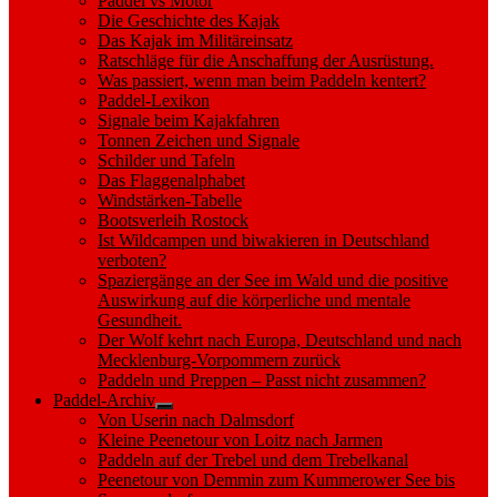
Paddel vs Motor
Die Geschichte des Kajak
Das Kajak im Militäreinsatz
Ratschläge für die Anschaffung der Ausrüstung.
Was passiert, wenn man beim Paddeln kentert?
Paddel-Lexikon
Signale beim Kajakfahren
Tonnen Zeichen und Signale
Schilder und Tafeln
Das Flaggenalphabet
Windstärken-Tabelle
Bootsverleih Rostock
Ist Wildcampen und biwakieren in Deutschland
verboten?
Spaziergänge an der See im Wald und die positive
Auswirkung auf die körperliche und mentale
Gesundheit.
Der Wolf kehrt nach Europa, Deutschland und nach
Mecklenburg-Vorpommern zurück
Paddeln und Preppen – Passt nicht zusammen?
Paddel-Archiv
Show
Von Userin nach Dalmsdorf
sub
Kleine Peenetour von Loitz nach Jarmen
menu
Paddeln auf der Trebel und dem Trebelkanal
Peenetour von Demmin zum Kummerower See bis