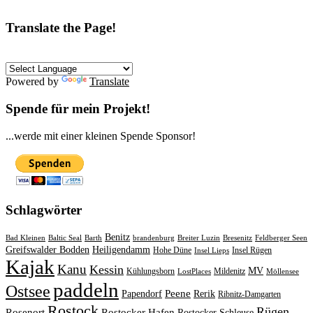
Translate the Page!
Powered by
Translate
Spende für mein Projekt!
...werde mit einer kleinen Spende Sponsor!
Schlagwörter
Benitz
Bad Kleinen
Baltic Seal
Barth
brandenburg
Breiter Luzin
Bresenitz
Feldberger Seen
Greifswalder Bodden
Heiligendamm
Hohe Düne
Insel Rügen
Insel Lieps
Kajak
Kanu
Kessin
MV
Kühlungsborn
Mildenitz
LostPlaces
Möllensee
paddeln
Ostsee
Peene
Papendorf
Rerik
Ribnitz-Damgarten
Rostock
Rügen
Rosenort
Rostocker Hafen
Rostocker Schleuse