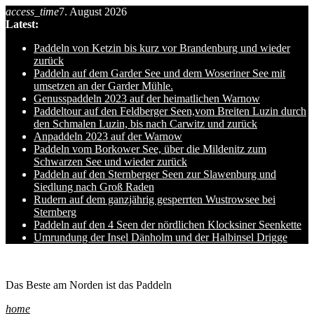
access_time
7. August 2026
Skip
Latest:
to
content
Paddeln von Ketzin bis kurz vor Brandenburg und wieder
zurück
Paddeln auf dem Garder See und dem Woseriner See mit
umsetzen an der Garder Mühle.
Genusspaddeln 2023 auf der heimatlichen Warnow
Paddeltour auf den Feldberger Seen,vom Breiten Luzin durch
den Schmalen Luzin, bis nach Carwitz und zurück
Anpaddeln 2023 auf der Warnow
Paddeln vom Borkower See, über die Mildenitz zum
Schwarzen See und wieder zurück
Paddeln auf den Sternberger Seen zur Slawenburg und
Siedlung nach Groß Raden
Rudern auf dem ganzjährig gesperrten Wustrowsee bei
Sternberg
Paddeln auf den 4 Seen der nördlichen Klocksiner Seenkette
Umrundung der Insel Dänholm und der Halbinsel Drigge
Ole auf hro1.de
Das Beste am Norden ist das Paddeln
home