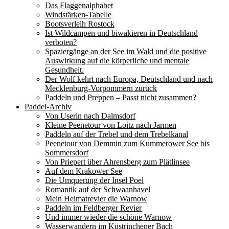
Das Flaggenalphabet
Windstärken-Tabelle
Bootsverleih Rostock
Ist Wildcampen und biwakieren in Deutschland
verboten?
Spaziergänge an der See im Wald und die positive
Auswirkung auf die körperliche und mentale
Gesundheit.
Der Wolf kehrt nach Europa, Deutschland und nach
Mecklenburg-Vorpommern zurück
Paddeln und Preppen – Passt nicht zusammen?
Paddel-Archiv
Von Userin nach Dalmsdorf
Kleine Peenetour von Loitz nach Jarmen
Paddeln auf der Trebel und dem Trebelkanal
Peenetour von Demmin zum Kummerower See bis
Sommersdorf
Von Priepert über Ahrensberg zum Plätlinsee
Auf dem Krakower See
Die Umquerung der Insel Poel
Romantik auf der Schwaanhavel
Mein Heimatrevier die Warnow
Paddeln im Feldberger Revier
Und immer wieder die schöne Warnow
Wasserwandern im Küstrinchener Bach