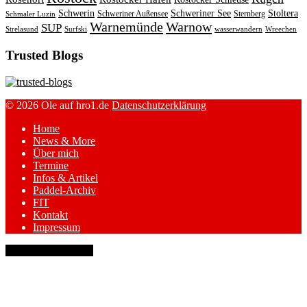
Schwerin
Schweriner See
Stoltera
Schweriner Außensee
Sternberg
Schmaler Luzin
Warnemünde
Warnow
SUP
Strelasund
Surfski
wasserwandern
Wreechen
Trusted Blogs
© 2026 Ole auf hro1.de
Datenschutzerklärung
Home
News & More
Über mich
Termine
Infos & Artikel
Paddel-Archiv
FIT
Kontakt
Impressum
keyboard_arrow_up