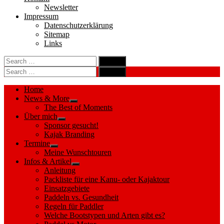
Newsletter
Impressum
Datenschutzerklärung
Sitemap
Links
Search
search
for:
Search
Search
search
for:
Search
Home
News & More
Show
The Best of Moments
sub
Über mich
menu
Show
Sponsor gesucht!
sub
Kajak Branding
menu
Termine
Show
Meine Wunschtouren
sub
Infos & Artikel
menu
Show
Anleitung
sub
Packliste für eine Kanu- oder Kajaktour
menu
Einsatzgebiete
Paddeln vs. Gesundheit
Regeln für Paddler
Welche Bootstypen und Arten gibt es?