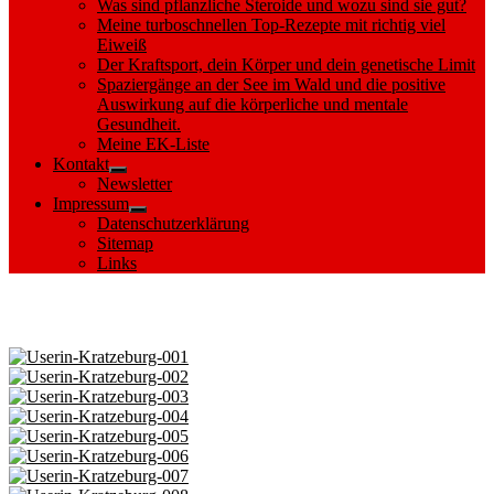
Was sind pflanzliche Steroide und wozu sind sie gut?
Meine turboschnellen Top-Rezepte mit richtig viel
Eiweiß
Der Kraftsport, dein Körper und dein genetische Limit
Spaziergänge an der See im Wald und die positive
Auswirkung auf die körperliche und mentale
Gesundheit.
Meine EK-Liste
Kontakt
Show
Newsletter
sub
Impressum
menu
Show
Datenschutzerklärung
sub
Sitemap
menu
Links
Images tagged "Jätensee"