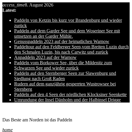
access_time
8. August 2026
Skip
Latest:
to
content
Paddeln von Ketzin bis kurz vor Brandenburg und wieder
zurück
Paddeln auf dem Garder See und dem Woseriner See mit
umsetzen an der Garder Mühle.
Genusspaddeln 2023 auf der heimatlichen Warnow
Paddeltour auf den Feldberger Seen,vom Breiten Luzin durch
den Schmalen Luzin, bis nach Carwitz und zurück
Anpaddeln 2023 auf der Warnow
Paddeln vom Borkower See, über die Mildenitz zum
Schwarzen See und wieder zurück
Paddeln auf den Sternberger Seen zur Slawenburg und
Siedlung nach Groß Raden
Rudern auf dem ganzjährig gesperrten Wustrowsee bei
Sternberg
Paddeln auf den 4 Seen der nördlichen Klocksiner Seenkette
Umrundung der Insel Dänholm und der Halbinsel Drigge
Ole auf hro1.de
Das Beste am Norden ist das Paddeln
home