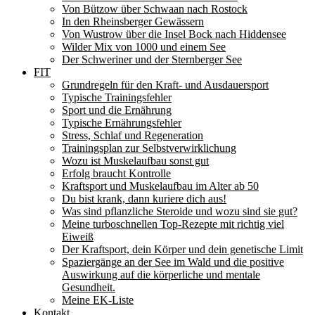
Von Bützow über Schwaan nach Rostock
In den Rheinsberger Gewässern
Von Wustrow über die Insel Bock nach Hiddensee
Wilder Mix von 1000 und einem See
Der Schweriner und der Sternberger See
FIT
Grundregeln für den Kraft- und Ausdauersport
Typische Trainingsfehler
Sport und die Ernährung
Typische Ernährungsfehler
Stress, Schlaf und Regeneration
Trainingsplan zur Selbstverwirklichung
Wozu ist Muskelaufbau sonst gut
Erfolg braucht Kontrolle
Kraftsport und Muskelaufbau im Alter ab 50
Du bist krank, dann kuriere dich aus!
Was sind pflanzliche Steroide und wozu sind sie gut?
Meine turboschnellen Top-Rezepte mit richtig viel
Eiweiß
Der Kraftsport, dein Körper und dein genetische Limit
Spaziergänge an der See im Wald und die positive
Auswirkung auf die körperliche und mentale
Gesundheit.
Meine EK-Liste
Kontakt