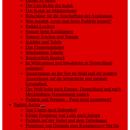
Paddel vs Motor
Die Geschichte des Kajak
Das Kajak im Militäreinsatz
Ratschläge für die Anschaffung der Ausrüstung.
Was passiert, wenn man beim Paddeln kentert?
Paddel-Lexikon
Signale beim Kajakfahren
Tonnen Zeichen und Signale
Schilder und Tafeln
Das Flaggenalphabet
Windstärken-Tabelle
Bootsverleih Rostock
Ist Wildcampen und biwakieren in Deutschland
verboten?
Spaziergänge an der See im Wald und die positive
Auswirkung auf die körperliche und mentale
Gesundheit.
Der Wolf kehrt nach Europa, Deutschland und nach
Mecklenburg-Vorpommern zurück
Paddeln und Preppen – Passt nicht zusammen?
Paddel-Archiv
Show
Von Userin nach Dalmsdorf
sub
Kleine Peenetour von Loitz nach Jarmen
menu
Paddeln auf der Trebel und dem Trebelkanal
Peenetour von Demmin zum Kummerower See bis