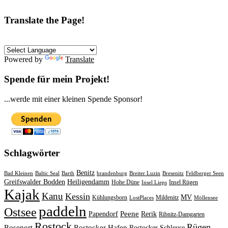
Translate the Page!
Powered by
Translate
Spende für mein Projekt!
...werde mit einer kleinen Spende Sponsor!
Schlagwörter
Benitz
Bad Kleinen
Baltic Seal
Barth
brandenburg
Breiter Luzin
Bresenitz
Feldberger Seen
Greifswalder Bodden
Heiligendamm
Hohe Düne
Insel Rügen
Insel Lieps
Kajak
Kanu
Kessin
MV
Kühlungsborn
Mildenitz
LostPlaces
Möllensee
paddeln
Ostsee
Peene
Papendorf
Rerik
Ribnitz-Damgarten
Rostock
Rügen
Rosenort
Rostocker Hafen
Rostocker Schleuse