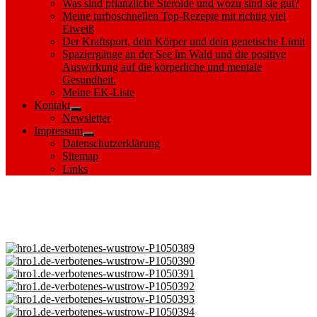
Was sind pflanzliche Steroide und wozu sind sie gut?
Meine turboschnellen Top-Rezepte mit richtig viel
Eiweiß
Der Kraftsport, dein Körper und dein genetische Limit
Spaziergänge an der See im Wald und die positive
Auswirkung auf die körperliche und mentale
Gesundheit.
Meine EK-Liste
Kontakt
Show
Newsletter
sub
Impressum
menu
Show
Datenschutzerklärung
sub
Sitemap
menu
Links
Images tagged "Kampfmittel- und
Munitionsbelastete Halbinsel"