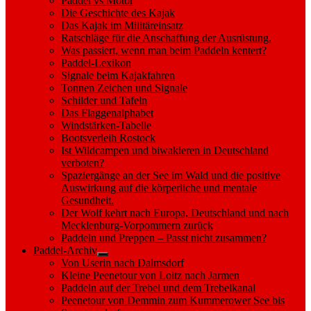
Paddel vs Motor
Die Geschichte des Kajak
Das Kajak im Militäreinsatz
Ratschläge für die Anschaffung der Ausrüstung.
Was passiert, wenn man beim Paddeln kentert?
Paddel-Lexikon
Signale beim Kajakfahren
Tonnen Zeichen und Signale
Schilder und Tafeln
Das Flaggenalphabet
Windstärken-Tabelle
Bootsverleih Rostock
Ist Wildcampen und biwakieren in Deutschland
verboten?
Spaziergänge an der See im Wald und die positive
Auswirkung auf die körperliche und mentale
Gesundheit.
Der Wolf kehrt nach Europa, Deutschland und nach
Mecklenburg-Vorpommern zurück
Paddeln und Preppen – Passt nicht zusammen?
Paddel-Archiv
Show
Von Userin nach Dalmsdorf
sub
Kleine Peenetour von Loitz nach Jarmen
menu
Paddeln auf der Trebel und dem Trebelkanal
Peenetour von Demmin zum Kummerower See bis