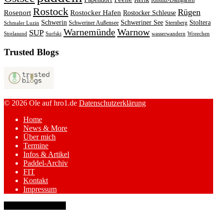
Ribnitz-Damgarten
Rostock
Rügen
Rosenort
Rostocker Hafen
Rostocker Schleuse
Schwerin
Schweriner See
Stoltera
Schweriner Außensee
Sternberg
Schmaler Luzin
Warnemünde
Warnow
SUP
Strelasund
Surfski
wasserwandern
Wreechen
Trusted Blogs
© 2026 Ole auf hro1.de
Datenschutzerklärung
Home
News & More
Über mich
Termine
Infos & Artikel
Paddel-Archiv
FIT
Kontakt
Impressum
keyboard_arrow_up