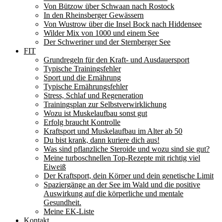
Von Bützow über Schwaan nach Rostock
In den Rheinsberger Gewässern
Von Wustrow über die Insel Bock nach Hiddensee
Wilder Mix von 1000 und einem See
Der Schweriner und der Sternberger See
FIT
Grundregeln für den Kraft- und Ausdauersport
Typische Trainingsfehler
Sport und die Ernährung
Typische Ernährungsfehler
Stress, Schlaf und Regeneration
Trainingsplan zur Selbstverwirklichung
Wozu ist Muskelaufbau sonst gut
Erfolg braucht Kontrolle
Kraftsport und Muskelaufbau im Alter ab 50
Du bist krank, dann kuriere dich aus!
Was sind pflanzliche Steroide und wozu sind sie gut?
Meine turboschnellen Top-Rezepte mit richtig viel
Eiweiß
Der Kraftsport, dein Körper und dein genetische Limit
Spaziergänge an der See im Wald und die positive
Auswirkung auf die körperliche und mentale
Gesundheit.
Meine EK-Liste
Kontakt