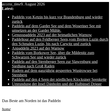
access_time
9. August 2026
Skip
Latest:
to
content
Paddeln von Ketzin bis kurz vor Brandenburg und wieder
zurück
Paddeln auf dem Garder See und dem Woseriner See mit
umsetzen an der Garder Mühle.
Genusspaddeln 2023 auf der heimatlichen Warnow
Paddeltour auf den Feldberger Seen,vom Breiten Luzin durch
den Schmalen Luzin, bis nach Carwitz und zurück
Anpaddeln 2023 auf der Warnow
Paddeln vom Borkower See, über die Mildenitz zum
Schwarzen See und wieder zurück
Paddeln auf den Sternberger Seen zur Slawenburg und
Siedlung nach Groß Raden
Rudern auf dem ganzjährig gesperrten Wustrowsee bei
Sternberg
Paddeln auf den 4 Seen der nördlichen Klocksiner Seenkette
Umrundung der Insel Dänholm und der Halbinsel Drigge
Ole auf hro1.de
Das Beste am Norden ist das Paddeln
home