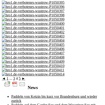
◄
1
...
3
4
5
►
News
Paddeln von Ketzin bis kurz vor Brandenburg und wieder
zurück
Paddeln auf dem Garder See und dem Woseriner See mit