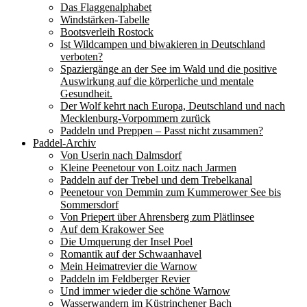
Das Flaggenalphabet
Windstärken-Tabelle
Bootsverleih Rostock
Ist Wildcampen und biwakieren in Deutschland
verboten?
Spaziergänge an der See im Wald und die positive
Auswirkung auf die körperliche und mentale
Gesundheit.
Der Wolf kehrt nach Europa, Deutschland und nach
Mecklenburg-Vorpommern zurück
Paddeln und Preppen – Passt nicht zusammen?
Paddel-Archiv
Von Userin nach Dalmsdorf
Kleine Peenetour von Loitz nach Jarmen
Paddeln auf der Trebel und dem Trebelkanal
Peenetour von Demmin zum Kummerower See bis
Sommersdorf
Von Priepert über Ahrensberg zum Plätlinsee
Auf dem Krakower See
Die Umquerung der Insel Poel
Romantik auf der Schwaanhavel
Mein Heimatrevier die Warnow
Paddeln im Feldberger Revier
Und immer wieder die schöne Warnow
Wasserwandern im Küstrinchener Bach