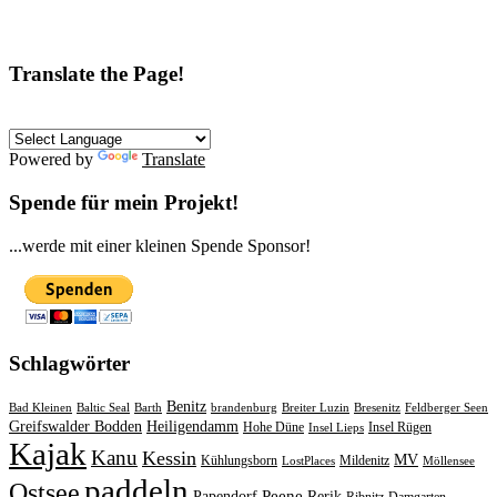
Translate the Page!
Powered by
Translate
Spende für mein Projekt!
...werde mit einer kleinen Spende Sponsor!
Schlagwörter
Benitz
Bad Kleinen
Baltic Seal
Barth
brandenburg
Breiter Luzin
Bresenitz
Feldberger Seen
Greifswalder Bodden
Heiligendamm
Hohe Düne
Insel Rügen
Insel Lieps
Kajak
Kanu
Kessin
MV
Kühlungsborn
Mildenitz
LostPlaces
Möllensee
paddeln
Ostsee
Peene
Papendorf
Rerik