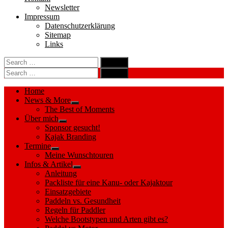
Newsletter
Impressum
Datenschutzerklärung
Sitemap
Links
Search
search
for:
Search
Search
search
for:
Search
Home
News & More
Show
The Best of Moments
sub
Über mich
menu
Show
Sponsor gesucht!
sub
Kajak Branding
menu
Termine
Show
Meine Wunschtouren
sub
Infos & Artikel
menu
Show
Anleitung
sub
Packliste für eine Kanu- oder Kajaktour
menu
Einsatzgebiete
Paddeln vs. Gesundheit
Regeln für Paddler
Welche Bootstypen und Arten gibt es?