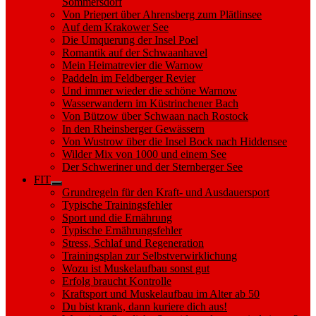
Sommersdorf
Von Priepert über Ahrensberg zum Plätlinsee
Auf dem Krakower See
Die Umquerung der Insel Poel
Romantik auf der Schwaanhavel
Mein Heimatrevier die Warnow
Paddeln im Feldberger Revier
Und immer wieder die schöne Warnow
Wasserwandern im Küstrinchener Bach
Von Bützow über Schwaan nach Rostock
In den Rheinsberger Gewässern
Von Wustrow über die Insel Bock nach Hiddensee
Wilder Mix von 1000 und einem See
Der Schweriner und der Sternberger See
FIT
Show
Grundregeln für den Kraft- und Ausdauersport
sub
Typische Trainingsfehler
menu
Sport und die Ernährung
Typische Ernährungsfehler
Stress, Schlaf und Regeneration
Trainingsplan zur Selbstverwirklichung
Wozu ist Muskelaufbau sonst gut
Erfolg braucht Kontrolle
Kraftsport und Muskelaufbau im Alter ab 50
Du bist krank, dann kuriere dich aus!