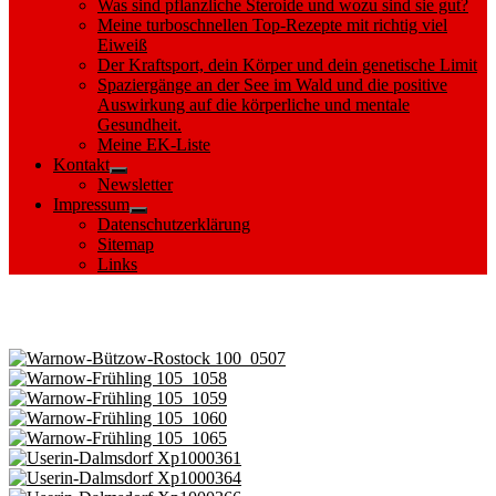
Was sind pflanzliche Steroide und wozu sind sie gut?
Meine turboschnellen Top-Rezepte mit richtig viel
Eiweiß
Der Kraftsport, dein Körper und dein genetische Limit
Spaziergänge an der See im Wald und die positive
Auswirkung auf die körperliche und mentale
Gesundheit.
Meine EK-Liste
Kontakt
Show
Newsletter
sub
Impressum
menu
Show
Datenschutzerklärung
sub
Sitemap
menu
Links
Images tagged "Kanu"