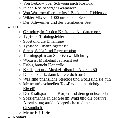
Von Bützow über Schwaan nach Rostock
In den Rheinsberger Gewässern
Von Wustrow über die Insel Bock nach Hiddensee
Wilder Mix von 1000 und einem See
Der Schweriner und der Sternberger See
FIT
Grundregeln für den Kraft- und Ausdauersport
Typische Trainingsfehler
Sport und die Ernährung
Typische Ernährungsfehler
Stress, Schlaf und Regeneration
Trainingsplan zur Selbstverwirklichung
Wozu ist Muskelaufbau sonst gut
Erfolg braucht Kontrolle
Kraftsport und Muskelaufbau im Alter ab 50
Du bist krank, dann kuriere dich aus!
Was sind pflanzliche Steroide und wozu sind sie gut?
Meine turboschnellen Top-Rezepte mit richtig viel
Eiweiß
Der Kraftsport, dein Körper und dein genetische Limit
Spaziergänge an der See im Wald und die positive
Auswirkung auf die körperliche und mentale
Gesundheit.
Meine EK-Liste
Kontakt