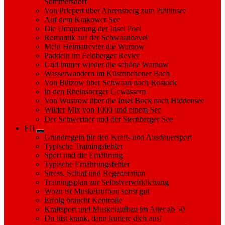
Sommersdorf
Von Priepert über Ahrensberg zum Plätlinsee
Auf dem Krakower See
Die Umquerung der Insel Poel
Romantik auf der Schwaanhavel
Mein Heimatrevier die Warnow
Paddeln im Feldberger Revier
Und immer wieder die schöne Warnow
Wasserwandern im Küstrinchener Bach
Von Bützow über Schwaan nach Rostock
In den Rheinsberger Gewässern
Von Wustrow über die Insel Bock nach Hiddensee
Wilder Mix von 1000 und einem See
Der Schweriner und der Sternberger See
FIT
Show
Grundregeln für den Kraft- und Ausdauersport
sub
Typische Trainingsfehler
menu
Sport und die Ernährung
Typische Ernährungsfehler
Stress, Schlaf und Regeneration
Trainingsplan zur Selbstverwirklichung
Wozu ist Muskelaufbau sonst gut
Erfolg braucht Kontrolle
Kraftsport und Muskelaufbau im Alter ab 50
Du bist krank, dann kuriere dich aus!