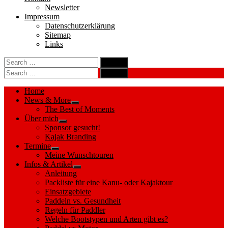
Newsletter
Impressum
Datenschutzerklärung
Sitemap
Links
Search
search
for:
Search
Search
search
for:
Search
Home
News & More
Show
The Best of Moments
sub
Über mich
menu
Show
Sponsor gesucht!
sub
Kajak Branding
menu
Termine
Show
Meine Wunschtouren
sub
Infos & Artikel
menu
Show
Anleitung
sub
Packliste für eine Kanu- oder Kajaktour
menu
Einsatzgebiete
Paddeln vs. Gesundheit
Regeln für Paddler
Welche Bootstypen und Arten gibt es?