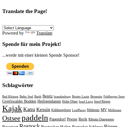
Translate the Page!
Powered by
Translate
Spende für mein Projekt!
...werde mit einer kleinen Spende Sponsor!
Schlagwörter
Benitz
Bad Kleinen
Baltic Seal
Barth
brandenburg
Breiter Luzin
Bresenitz
Feldberger Seen
Greifswalder Bodden
Heiligendamm
Hohe Düne
Insel Rügen
Insel Lieps
Kajak
Kanu
Kessin
MV
Kühlungsborn
Mildenitz
LostPlaces
Möllensee
paddeln
Ostsee
Peene
Papendorf
Rerik
Ribnitz-Damgarten
Rostock
Rügen
Rosenort
Rostocker Hafen
Rostocker Schleuse