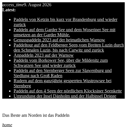
access_time
9. August 2026
Skip
Latest:
to
content
Paddeln von Ketzin bis kurz vor Brandenburg und wieder
zurück
Paddeln auf dem Garder See und dem Woseriner See mit
umsetzen an der Garder Mühle.
Genusspaddeln 2023 auf der heimatlichen Warnow
Paddeltour auf den Feldberger Seen,vom Breiten Luzin durch
den Schmalen Luzin, bis nach Carwitz und zurück
Anpaddeln 2023 auf der Warnow
Paddeln vom Borkower See, über die Mildenitz zum
Schwarzen See und wieder zurück
Paddeln auf den Sternberger Seen zur Slawenburg und
Siedlung nach Groß Raden
Rudern auf dem ganzjährig gesperrten Wustrowsee bei
Sternberg
Paddeln auf den 4 Seen der nördlichen Klocksiner Seenkette
Umrundung der Insel Dänholm und der Halbinsel Drigge
Ole auf hro1.de
Das Beste am Norden ist das Paddeln
home