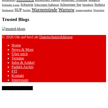
Schwerin
Schweriner See
Stoltera
Schweriner Außensee
Sternberg
Schmaler Luzin
Warnemünde
Warnow
SUP
Strelasund
Surfski
wasserwandern
Wreechen
Trusted Blogs
© 2026 Ole auf hro1.de
Datenschutzerklärung
Home
News & More
Über mich
Termine
Infos & Artikel
Paddel-Archiv
FIT
Kontakt
Impressum
keyboard_arrow_up