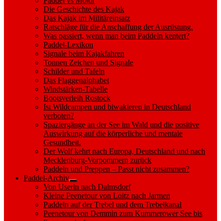
Paddel vs Motor
Die Geschichte des Kajak
Das Kajak im Militäreinsatz
Ratschläge für die Anschaffung der Ausrüstung.
Was passiert, wenn man beim Paddeln kentert?
Paddel-Lexikon
Signale beim Kajakfahren
Tonnen Zeichen und Signale
Schilder und Tafeln
Das Flaggenalphabet
Windstärken-Tabelle
Bootsverleih Rostock
Ist Wildcampen und biwakieren in Deutschland
verboten?
Spaziergänge an der See im Wald und die positive
Auswirkung auf die körperliche und mentale
Gesundheit.
Der Wolf kehrt nach Europa, Deutschland und nach
Mecklenburg-Vorpommern zurück
Paddeln und Preppen – Passt nicht zusammen?
Paddel-Archiv
Show
Von Userin nach Dalmsdorf
sub
Kleine Peenetour von Loitz nach Jarmen
menu
Paddeln auf der Trebel und dem Trebelkanal
Peenetour von Demmin zum Kummerower See bis