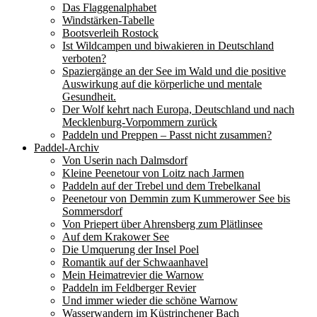
Das Flaggenalphabet
Windstärken-Tabelle
Bootsverleih Rostock
Ist Wildcampen und biwakieren in Deutschland
verboten?
Spaziergänge an der See im Wald und die positive
Auswirkung auf die körperliche und mentale
Gesundheit.
Der Wolf kehrt nach Europa, Deutschland und nach
Mecklenburg-Vorpommern zurück
Paddeln und Preppen – Passt nicht zusammen?
Paddel-Archiv
Von Userin nach Dalmsdorf
Kleine Peenetour von Loitz nach Jarmen
Paddeln auf der Trebel und dem Trebelkanal
Peenetour von Demmin zum Kummerower See bis
Sommersdorf
Von Priepert über Ahrensberg zum Plätlinsee
Auf dem Krakower See
Die Umquerung der Insel Poel
Romantik auf der Schwaanhavel
Mein Heimatrevier die Warnow
Paddeln im Feldberger Revier
Und immer wieder die schöne Warnow
Wasserwandern im Küstrinchener Bach