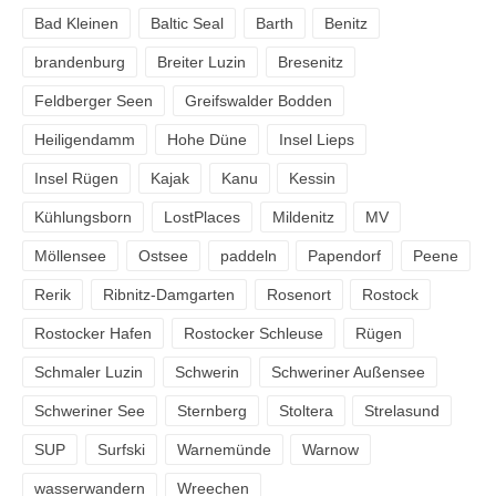
Bad Kleinen
Baltic Seal
Barth
Benitz
brandenburg
Breiter Luzin
Bresenitz
Feldberger Seen
Greifswalder Bodden
Heiligendamm
Hohe Düne
Insel Lieps
Insel Rügen
Kajak
Kanu
Kessin
Kühlungsborn
LostPlaces
Mildenitz
MV
Möllensee
Ostsee
paddeln
Papendorf
Peene
Rerik
Ribnitz-Damgarten
Rosenort
Rostock
Rostocker Hafen
Rostocker Schleuse
Rügen
Schmaler Luzin
Schwerin
Schweriner Außensee
Schweriner See
Sternberg
Stoltera
Strelasund
SUP
Surfski
Warnemünde
Warnow
wasserwandern
Wreechen