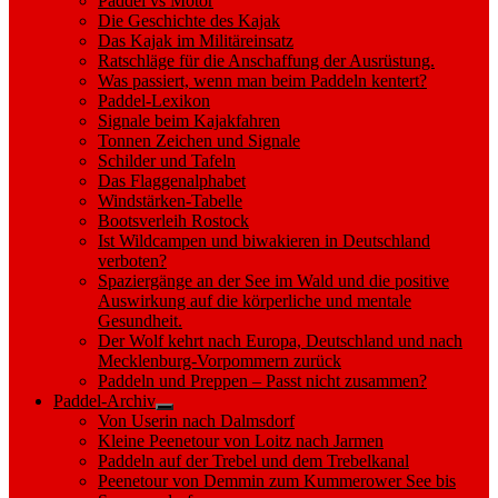
Paddel vs Motor
Die Geschichte des Kajak
Das Kajak im Militäreinsatz
Ratschläge für die Anschaffung der Ausrüstung.
Was passiert, wenn man beim Paddeln kentert?
Paddel-Lexikon
Signale beim Kajakfahren
Tonnen Zeichen und Signale
Schilder und Tafeln
Das Flaggenalphabet
Windstärken-Tabelle
Bootsverleih Rostock
Ist Wildcampen und biwakieren in Deutschland
verboten?
Spaziergänge an der See im Wald und die positive
Auswirkung auf die körperliche und mentale
Gesundheit.
Der Wolf kehrt nach Europa, Deutschland und nach
Mecklenburg-Vorpommern zurück
Paddeln und Preppen – Passt nicht zusammen?
Paddel-Archiv
Show
Von Userin nach Dalmsdorf
sub
Kleine Peenetour von Loitz nach Jarmen
menu
Paddeln auf der Trebel und dem Trebelkanal
Peenetour von Demmin zum Kummerower See bis