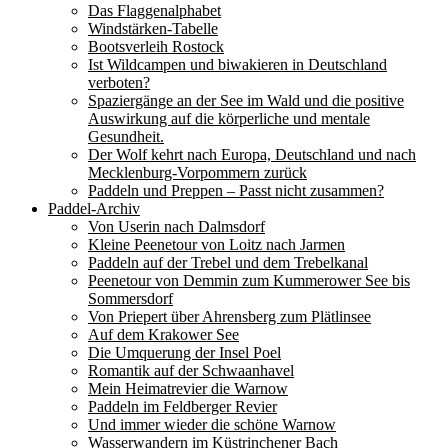
Das Flaggenalphabet
Windstärken-Tabelle
Bootsverleih Rostock
Ist Wildcampen und biwakieren in Deutschland
verboten?
Spaziergänge an der See im Wald und die positive
Auswirkung auf die körperliche und mentale
Gesundheit.
Der Wolf kehrt nach Europa, Deutschland und nach
Mecklenburg-Vorpommern zurück
Paddeln und Preppen – Passt nicht zusammen?
Paddel-Archiv
Von Userin nach Dalmsdorf
Kleine Peenetour von Loitz nach Jarmen
Paddeln auf der Trebel und dem Trebelkanal
Peenetour von Demmin zum Kummerower See bis
Sommersdorf
Von Priepert über Ahrensberg zum Plätlinsee
Auf dem Krakower See
Die Umquerung der Insel Poel
Romantik auf der Schwaanhavel
Mein Heimatrevier die Warnow
Paddeln im Feldberger Revier
Und immer wieder die schöne Warnow
Wasserwandern im Küstrinchener Bach