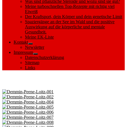
Was sind pflanzliche Steroide und wozu sind sie gut?
Meine turboschnellen Top-Rezepte mit richtig viel
Eiweiß
Der Kraftsport, dein Körper und dein genetische Limit
Spaziergänge an der See im Wald und die positive
Auswirkung auf die körperliche und mentale
Gesundheit.
Meine EK-Liste
Kontakt
Show
Newsletter
sub
Impressum
menu
Show
Datenschutzerklärung
sub
Sitemap
menu
Links
Images tagged "Loitz"