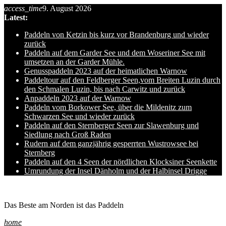
access_time
9. August 2026
Skip
Latest:
to
content
Paddeln von Ketzin bis kurz vor Brandenburg und wieder
zurück
Paddeln auf dem Garder See und dem Woseriner See mit
umsetzen an der Garder Mühle.
Genusspaddeln 2023 auf der heimatlichen Warnow
Paddeltour auf den Feldberger Seen,vom Breiten Luzin durch
den Schmalen Luzin, bis nach Carwitz und zurück
Anpaddeln 2023 auf der Warnow
Paddeln vom Borkower See, über die Mildenitz zum
Schwarzen See und wieder zurück
Paddeln auf den Sternberger Seen zur Slawenburg und
Siedlung nach Groß Raden
Rudern auf dem ganzjährig gesperrten Wustrowsee bei
Sternberg
Paddeln auf den 4 Seen der nördlichen Klocksiner Seenkette
Umrundung der Insel Dänholm und der Halbinsel Drigge
Ole auf hro1.de
Das Beste am Norden ist das Paddeln
home