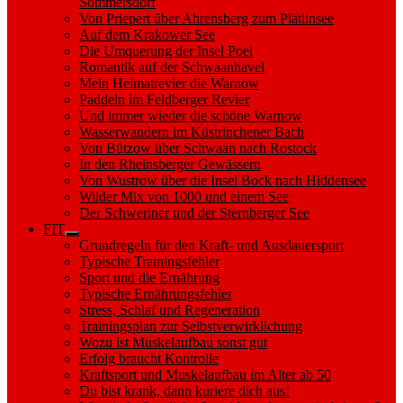
Sommersdorf
Von Priepert über Ahrensberg zum Plätlinsee
Auf dem Krakower See
Die Umquerung der Insel Poel
Romantik auf der Schwaanhavel
Mein Heimatrevier die Warnow
Paddeln im Feldberger Revier
Und immer wieder die schöne Warnow
Wasserwandern im Küstrinchener Bach
Von Bützow über Schwaan nach Rostock
In den Rheinsberger Gewässern
Von Wustrow über die Insel Bock nach Hiddensee
Wilder Mix von 1000 und einem See
Der Schweriner und der Sternberger See
FIT
Show
Grundregeln für den Kraft- und Ausdauersport
sub
Typische Trainingsfehler
menu
Sport und die Ernährung
Typische Ernährungsfehler
Stress, Schlaf und Regeneration
Trainingsplan zur Selbstverwirklichung
Wozu ist Muskelaufbau sonst gut
Erfolg braucht Kontrolle
Kraftsport und Muskelaufbau im Alter ab 50
Du bist krank, dann kuriere dich aus!