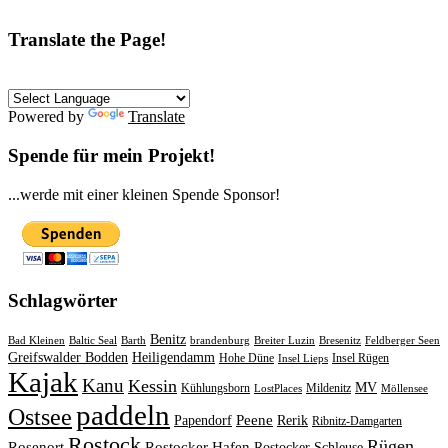
Translate the Page!
Powered by
Translate
Spende für mein Projekt!
...werde mit einer kleinen Spende Sponsor!
Schlagwörter
Benitz
Bad Kleinen
Baltic Seal
Barth
brandenburg
Breiter Luzin
Bresenitz
Feldberger Seen
Greifswalder Bodden
Heiligendamm
Hohe Düne
Insel Rügen
Insel Lieps
Kajak
Kanu
Kessin
MV
Kühlungsborn
Mildenitz
LostPlaces
Möllensee
paddeln
Ostsee
Peene
Papendorf
Rerik
Ribnitz-Damgarten
Rostock
Rügen
Rosenort
Rostocker Hafen
Rostocker Schleuse