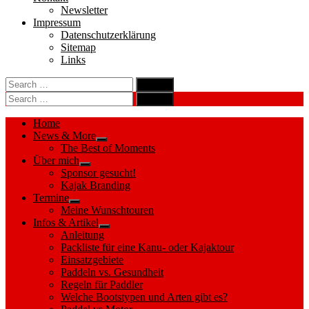
Newsletter
Impressum
Datenschutzerklärung
Sitemap
Links
Search
search
for:
Search
Search
search
for:
Search
Home
News & More
Show
The Best of Moments
sub
Über mich
menu
Show
Sponsor gesucht!
sub
Kajak Branding
menu
Termine
Show
Meine Wunschtouren
sub
Infos & Artikel
menu
Show
Anleitung
sub
Packliste für eine Kanu- oder Kajaktour
menu
Einsatzgebiete
Paddeln vs. Gesundheit
Regeln für Paddler
Welche Bootstypen und Arten gibt es?