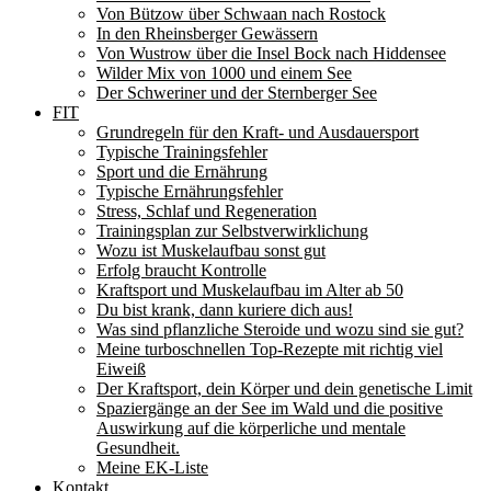
Von Bützow über Schwaan nach Rostock
In den Rheinsberger Gewässern
Von Wustrow über die Insel Bock nach Hiddensee
Wilder Mix von 1000 und einem See
Der Schweriner und der Sternberger See
FIT
Grundregeln für den Kraft- und Ausdauersport
Typische Trainingsfehler
Sport und die Ernährung
Typische Ernährungsfehler
Stress, Schlaf und Regeneration
Trainingsplan zur Selbstverwirklichung
Wozu ist Muskelaufbau sonst gut
Erfolg braucht Kontrolle
Kraftsport und Muskelaufbau im Alter ab 50
Du bist krank, dann kuriere dich aus!
Was sind pflanzliche Steroide und wozu sind sie gut?
Meine turboschnellen Top-Rezepte mit richtig viel
Eiweiß
Der Kraftsport, dein Körper und dein genetische Limit
Spaziergänge an der See im Wald und die positive
Auswirkung auf die körperliche und mentale
Gesundheit.
Meine EK-Liste
Kontakt