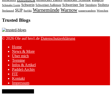
Schwerin
Schweriner See
Stoltera
Schweriner Außensee
Sternberg
Schmaler Luzin
Warnemünde
Warnow
SUP
Strelasund
Surfski
wasserwandern
Wreechen
Trusted Blogs
© 2026 Ole auf hro1.de
Datenschutzerklärung
Home
News & More
Über mich
Termine
Infos & Artikel
Paddel-Archiv
FIT
Kontakt
Impressum
keyboard_arrow_up