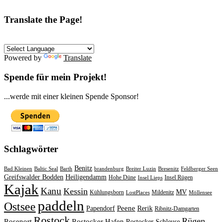
Translate the Page!
Powered by
Translate
Spende für mein Projekt!
...werde mit einer kleinen Spende Sponsor!
Schlagwörter
Benitz
Bad Kleinen
Baltic Seal
Barth
brandenburg
Breiter Luzin
Bresenitz
Feldberger Seen
Greifswalder Bodden
Heiligendamm
Hohe Düne
Insel Rügen
Insel Lieps
Kajak
Kanu
Kessin
MV
Kühlungsborn
Mildenitz
LostPlaces
Möllensee
paddeln
Ostsee
Peene
Papendorf
Rerik
Ribnitz-Damgarten
Rostock
Rügen
Rosenort
Rostocker Hafen
Rostocker Schleuse