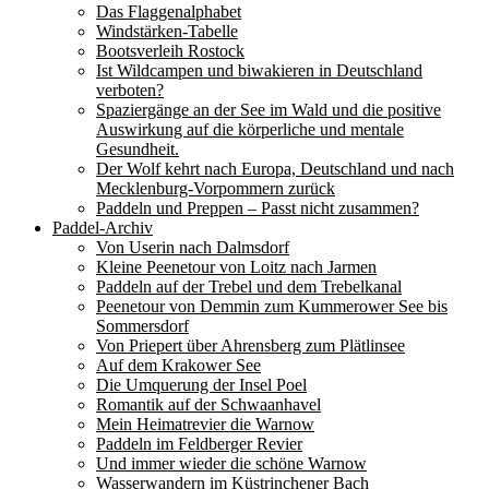
Das Flaggenalphabet
Windstärken-Tabelle
Bootsverleih Rostock
Ist Wildcampen und biwakieren in Deutschland
verboten?
Spaziergänge an der See im Wald und die positive
Auswirkung auf die körperliche und mentale
Gesundheit.
Der Wolf kehrt nach Europa, Deutschland und nach
Mecklenburg-Vorpommern zurück
Paddeln und Preppen – Passt nicht zusammen?
Paddel-Archiv
Von Userin nach Dalmsdorf
Kleine Peenetour von Loitz nach Jarmen
Paddeln auf der Trebel und dem Trebelkanal
Peenetour von Demmin zum Kummerower See bis
Sommersdorf
Von Priepert über Ahrensberg zum Plätlinsee
Auf dem Krakower See
Die Umquerung der Insel Poel
Romantik auf der Schwaanhavel
Mein Heimatrevier die Warnow
Paddeln im Feldberger Revier
Und immer wieder die schöne Warnow
Wasserwandern im Küstrinchener Bach