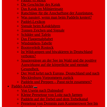
Paddel vs Motor
Die Geschichte des Kajak
Das Kajak im Militäreinsatz
Ratschläge für die Anschaffung der Ausrüstung.
Was passiert, wenn man beim Paddeln kentert?
Paddel-Lexikon
Signale beim Kajakfahren
Tonnen Zeichen und Signale
Schilder und Tafeln
Das Flaggenalphabet
Windstärken-Tabelle
Bootsverleih Rostock
Ist Wildcampen und biwakieren in Deutschland
verboten?
Spaziergänge an der See im Wald und die positive
Auswirkung auf die körperliche und mentale
Gesundheit.
Der Wolf kehrt nach Europa, Deutschland und nach
Mecklenburg-Vorpommern zurück
Paddeln und Preppen – Passt nicht zusammen?
Paddel-Archiv
Show
Von Userin nach Dalmsdorf
sub
Kleine Peenetour von Loitz nach Jarmen
menu
Paddeln auf der Trebel und dem Trebelkanal
Peenetour von Demmin zum Kummerower See bis