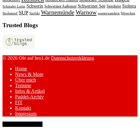
Schwerin
Schweriner See
Stoltera
Schweriner Außensee
Sternberg
Schmaler Luzin
Warnemünde
Warnow
SUP
Strelasund
Surfski
wasserwandern
Wreechen
Trusted Blogs
© 2026 Ole auf hro1.de
Datenschutzerklärung
Home
News & More
Über mich
Termine
Infos & Artikel
Paddel-Archiv
FIT
Kontakt
Impressum
keyboard_arrow_up