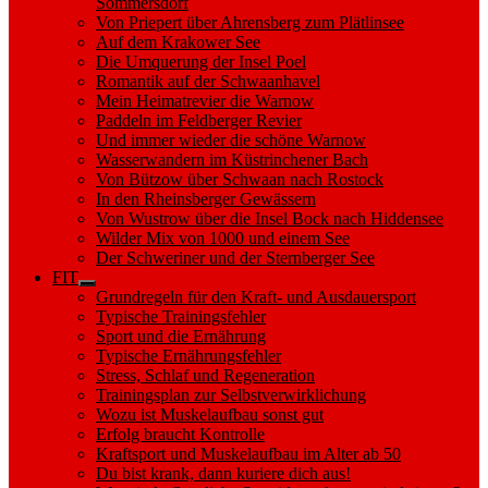
Sommersdorf
Von Priepert über Ahrensberg zum Plätlinsee
Auf dem Krakower See
Die Umquerung der Insel Poel
Romantik auf der Schwaanhavel
Mein Heimatrevier die Warnow
Paddeln im Feldberger Revier
Und immer wieder die schöne Warnow
Wasserwandern im Küstrinchener Bach
Von Bützow über Schwaan nach Rostock
In den Rheinsberger Gewässern
Von Wustrow über die Insel Bock nach Hiddensee
Wilder Mix von 1000 und einem See
Der Schweriner und der Sternberger See
FIT
Show
Grundregeln für den Kraft- und Ausdauersport
sub
Typische Trainingsfehler
menu
Sport und die Ernährung
Typische Ernährungsfehler
Stress, Schlaf und Regeneration
Trainingsplan zur Selbstverwirklichung
Wozu ist Muskelaufbau sonst gut
Erfolg braucht Kontrolle
Kraftsport und Muskelaufbau im Alter ab 50
Du bist krank, dann kuriere dich aus!