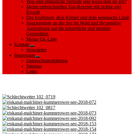
Was sind pflanzliche Steroide und wozu sind sie gut?
Meine turboschnellen Top-Rezepte mit richtig viel
Eiweiß
Der Kraftsport, dein Körper und dein genetische Limit
Spaziergänge an der See im Wald und die positive
Auswirkung auf die körperliche und mentale
Gesundheit.
Meine EK-Liste
Kontakt
Show
Newsletter
sub
Impressum
menu
Show
Datenschutzerklärung
sub
Sitemap
menu
Links
Images tagged "Malchin"