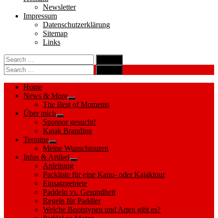
Newsletter
Impressum
Datenschutzerklärung
Sitemap
Links
Search
search
for:
Search
Search
search
for:
Search
Home
News & More
Show
The Best of Moments
sub
Über mich
menu
Show
Sponsor gesucht!
sub
Kajak Branding
menu
Termine
Show
Meine Wunschtouren
sub
Infos & Artikel
menu
Show
Anleitung
sub
Packliste für eine Kanu- oder Kajaktour
menu
Einsatzgebiete
Paddeln vs. Gesundheit
Regeln für Paddler
Welche Bootstypen und Arten gibt es?