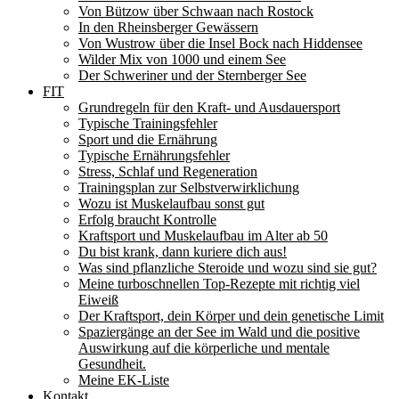
Von Bützow über Schwaan nach Rostock
In den Rheinsberger Gewässern
Von Wustrow über die Insel Bock nach Hiddensee
Wilder Mix von 1000 und einem See
Der Schweriner und der Sternberger See
FIT
Grundregeln für den Kraft- und Ausdauersport
Typische Trainingsfehler
Sport und die Ernährung
Typische Ernährungsfehler
Stress, Schlaf und Regeneration
Trainingsplan zur Selbstverwirklichung
Wozu ist Muskelaufbau sonst gut
Erfolg braucht Kontrolle
Kraftsport und Muskelaufbau im Alter ab 50
Du bist krank, dann kuriere dich aus!
Was sind pflanzliche Steroide und wozu sind sie gut?
Meine turboschnellen Top-Rezepte mit richtig viel
Eiweiß
Der Kraftsport, dein Körper und dein genetische Limit
Spaziergänge an der See im Wald und die positive
Auswirkung auf die körperliche und mentale
Gesundheit.
Meine EK-Liste
Kontakt