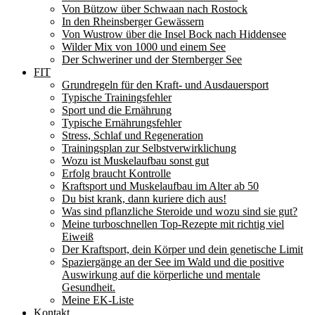
Von Bützow über Schwaan nach Rostock
In den Rheinsberger Gewässern
Von Wustrow über die Insel Bock nach Hiddensee
Wilder Mix von 1000 und einem See
Der Schweriner und der Sternberger See
FIT
Grundregeln für den Kraft- und Ausdauersport
Typische Trainingsfehler
Sport und die Ernährung
Typische Ernährungsfehler
Stress, Schlaf und Regeneration
Trainingsplan zur Selbstverwirklichung
Wozu ist Muskelaufbau sonst gut
Erfolg braucht Kontrolle
Kraftsport und Muskelaufbau im Alter ab 50
Du bist krank, dann kuriere dich aus!
Was sind pflanzliche Steroide und wozu sind sie gut?
Meine turboschnellen Top-Rezepte mit richtig viel
Eiweiß
Der Kraftsport, dein Körper und dein genetische Limit
Spaziergänge an der See im Wald und die positive
Auswirkung auf die körperliche und mentale
Gesundheit.
Meine EK-Liste
Kontakt