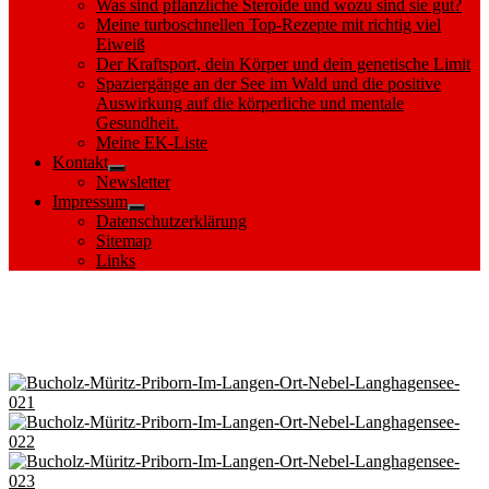
Was sind pflanzliche Steroide und wozu sind sie gut?
Meine turboschnellen Top-Rezepte mit richtig viel
Eiweiß
Der Kraftsport, dein Körper und dein genetische Limit
Spaziergänge an der See im Wald und die positive
Auswirkung auf die körperliche und mentale
Gesundheit.
Meine EK-Liste
Kontakt
Show
Newsletter
sub
Impressum
menu
Show
Datenschutzerklärung
sub
Sitemap
menu
Links
Images tagged "Mecklenburger
Seenplatte"