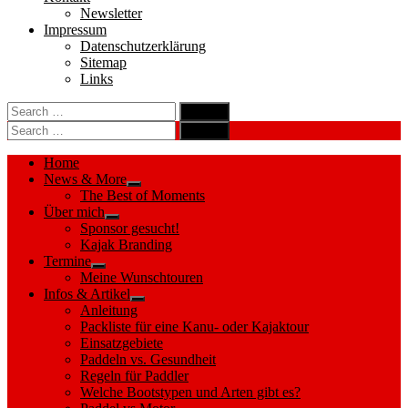
Newsletter
Impressum
Datenschutzerklärung
Sitemap
Links
Search
search
for:
Search
Search
search
for:
Search
Home
News & More
Show
The Best of Moments
sub
Über mich
menu
Show
Sponsor gesucht!
sub
Kajak Branding
menu
Termine
Show
Meine Wunschtouren
sub
Infos & Artikel
menu
Show
Anleitung
sub
Packliste für eine Kanu- oder Kajaktour
menu
Einsatzgebiete
Paddeln vs. Gesundheit
Regeln für Paddler
Welche Bootstypen und Arten gibt es?