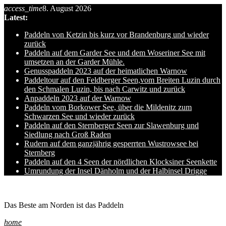
access_time
8. August 2026
Skip
Latest:
to
content
Paddeln von Ketzin bis kurz vor Brandenburg und wieder
zurück
Paddeln auf dem Garder See und dem Woseriner See mit
umsetzen an der Garder Mühle.
Genusspaddeln 2023 auf der heimatlichen Warnow
Paddeltour auf den Feldberger Seen,vom Breiten Luzin durch
den Schmalen Luzin, bis nach Carwitz und zurück
Anpaddeln 2023 auf der Warnow
Paddeln vom Borkower See, über die Mildenitz zum
Schwarzen See und wieder zurück
Paddeln auf den Sternberger Seen zur Slawenburg und
Siedlung nach Groß Raden
Rudern auf dem ganzjährig gesperrten Wustrowsee bei
Sternberg
Paddeln auf den 4 Seen der nördlichen Klocksiner Seenkette
Umrundung der Insel Dänholm und der Halbinsel Drigge
Ole auf hro1.de
Das Beste am Norden ist das Paddeln
home