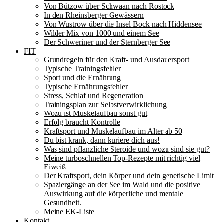
Von Bützow über Schwaan nach Rostock
In den Rheinsberger Gewässern
Von Wustrow über die Insel Bock nach Hiddensee
Wilder Mix von 1000 und einem See
Der Schweriner und der Sternberger See
FIT
Grundregeln für den Kraft- und Ausdauersport
Typische Trainingsfehler
Sport und die Ernährung
Typische Ernährungsfehler
Stress, Schlaf und Regeneration
Trainingsplan zur Selbstverwirklichung
Wozu ist Muskelaufbau sonst gut
Erfolg braucht Kontrolle
Kraftsport und Muskelaufbau im Alter ab 50
Du bist krank, dann kuriere dich aus!
Was sind pflanzliche Steroide und wozu sind sie gut?
Meine turboschnellen Top-Rezepte mit richtig viel
Eiweiß
Der Kraftsport, dein Körper und dein genetische Limit
Spaziergänge an der See im Wald und die positive
Auswirkung auf die körperliche und mentale
Gesundheit.
Meine EK-Liste
Kontakt