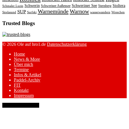
Schwerin
Schweriner See
Stoltera
Schweriner Außensee
Sternberg
Schmaler Luzin
Warnemünde
Warnow
SUP
Strelasund
Surfski
wasserwandern
Wreechen
Trusted Blogs
© 2026 Ole auf hro1.de
Datenschutzerklärung
Home
News & More
Über mich
Termine
Infos & Artikel
Paddel-Archiv
FIT
Kontakt
Impressum
keyboard_arrow_up