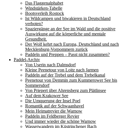
Das Flaggenalphabet
Windstärken-Tabelle
Bootsverleih Rostock
Ist Wildcampen und biwakieren in Deutschland
verboten?
Spaziergänge an der See im Wald und die positive
Auswirkung auf die körperliche und mentale
Gesundheit.
Der Wolf kehrt nach Europa, Deutschland und nach
Mecklenburg-Vorpommern zurück
Paddeln und Preppen – Passt nicht zusammen?
Paddel-Archiv
Von Userin nach Dalmsdorf
Kleine Peenetour von Loitz nach Jarmen
Paddeln auf der Trebel und dem Trebelkanal
Peenetour von Demmin zum Kummerower See bis
Sommersdorf
Von Priepert über Ahrensberg zum Plätlinsee
Auf dem Krakower See
Die Umquerung der Insel Poel
Romantik auf der Schwaanhavel
Mein Heimatrevier die Warnow
Paddeln im Feldberger Revier
Und immer wieder die schöne Warnow
Wasserwandern im Küstrinchener Bach