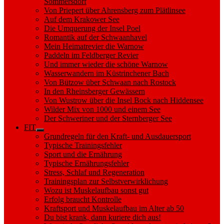
Sommersdorf
Von Priepert über Ahrensberg zum Plätlinsee
Auf dem Krakower See
Die Umquerung der Insel Poel
Romantik auf der Schwaanhavel
Mein Heimatrevier die Warnow
Paddeln im Feldberger Revier
Und immer wieder die schöne Warnow
Wasserwandern im Küstrinchener Bach
Von Bützow über Schwaan nach Rostock
In den Rheinsberger Gewässern
Von Wustrow über die Insel Bock nach Hiddensee
Wilder Mix von 1000 und einem See
Der Schweriner und der Sternberger See
FIT
Show
Grundregeln für den Kraft- und Ausdauersport
sub
Typische Trainingsfehler
menu
Sport und die Ernährung
Typische Ernährungsfehler
Stress, Schlaf und Regeneration
Trainingsplan zur Selbstverwirklichung
Wozu ist Muskelaufbau sonst gut
Erfolg braucht Kontrolle
Kraftsport und Muskelaufbau im Alter ab 50
Du bist krank, dann kuriere dich aus!