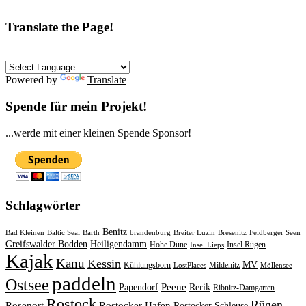
Translate the Page!
Powered by
Translate
Spende für mein Projekt!
...werde mit einer kleinen Spende Sponsor!
Schlagwörter
Benitz
Bad Kleinen
Baltic Seal
Barth
brandenburg
Breiter Luzin
Bresenitz
Feldberger Seen
Greifswalder Bodden
Heiligendamm
Hohe Düne
Insel Rügen
Insel Lieps
Kajak
Kanu
Kessin
MV
Kühlungsborn
Mildenitz
LostPlaces
Möllensee
paddeln
Ostsee
Peene
Papendorf
Rerik
Ribnitz-Damgarten
Rostock
Rügen
Rosenort
Rostocker Hafen
Rostocker Schleuse