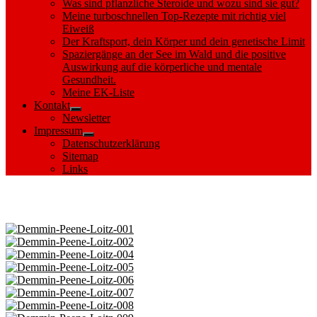
Was sind pflanzliche Steroide und wozu sind sie gut?
Meine turboschnellen Top-Rezepte mit richtig viel
Eiweiß
Der Kraftsport, dein Körper und dein genetische Limit
Spaziergänge an der See im Wald und die positive
Auswirkung auf die körperliche und mentale
Gesundheit.
Meine EK-Liste
Kontakt
Show
Newsletter
sub
Impressum
menu
Show
Datenschutzerklärung
sub
Sitemap
menu
Links
Images tagged "Norden"