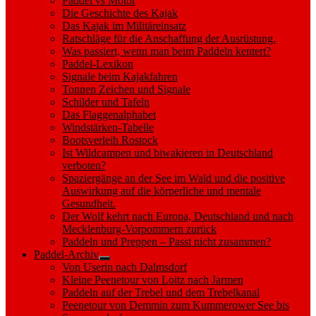
Paddel vs Motor
Die Geschichte des Kajak
Das Kajak im Militäreinsatz
Ratschläge für die Anschaffung der Ausrüstung.
Was passiert, wenn man beim Paddeln kentert?
Paddel-Lexikon
Signale beim Kajakfahren
Tonnen Zeichen und Signale
Schilder und Tafeln
Das Flaggenalphabet
Windstärken-Tabelle
Bootsverleih Rostock
Ist Wildcampen und biwakieren in Deutschland
verboten?
Spaziergänge an der See im Wald und die positive
Auswirkung auf die körperliche und mentale
Gesundheit.
Der Wolf kehrt nach Europa, Deutschland und nach
Mecklenburg-Vorpommern zurück
Paddeln und Preppen – Passt nicht zusammen?
Paddel-Archiv
Show
Von Userin nach Dalmsdorf
sub
Kleine Peenetour von Loitz nach Jarmen
menu
Paddeln auf der Trebel und dem Trebelkanal
Peenetour von Demmin zum Kummerower See bis