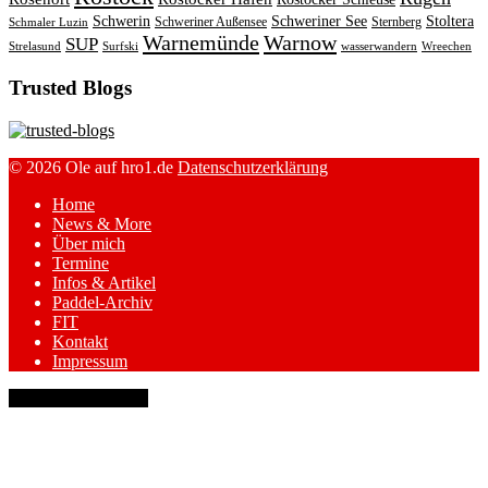
Schwerin
Schweriner See
Stoltera
Schweriner Außensee
Sternberg
Schmaler Luzin
Warnemünde
Warnow
SUP
Strelasund
Surfski
wasserwandern
Wreechen
Trusted Blogs
© 2026 Ole auf hro1.de
Datenschutzerklärung
Home
News & More
Über mich
Termine
Infos & Artikel
Paddel-Archiv
FIT
Kontakt
Impressum
keyboard_arrow_up