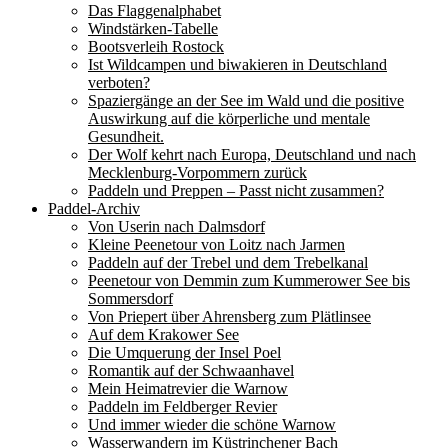
Das Flaggenalphabet
Windstärken-Tabelle
Bootsverleih Rostock
Ist Wildcampen und biwakieren in Deutschland
verboten?
Spaziergänge an der See im Wald und die positive
Auswirkung auf die körperliche und mentale
Gesundheit.
Der Wolf kehrt nach Europa, Deutschland und nach
Mecklenburg-Vorpommern zurück
Paddeln und Preppen – Passt nicht zusammen?
Paddel-Archiv
Von Userin nach Dalmsdorf
Kleine Peenetour von Loitz nach Jarmen
Paddeln auf der Trebel und dem Trebelkanal
Peenetour von Demmin zum Kummerower See bis
Sommersdorf
Von Priepert über Ahrensberg zum Plätlinsee
Auf dem Krakower See
Die Umquerung der Insel Poel
Romantik auf der Schwaanhavel
Mein Heimatrevier die Warnow
Paddeln im Feldberger Revier
Und immer wieder die schöne Warnow
Wasserwandern im Küstrinchener Bach