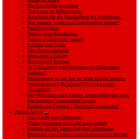
Paddel vs Motor
Die Geschichte des Kajak
Das Kajak im Militäreinsatz
Ratschläge für die Anschaffung der Ausrüstung.
Was passiert, wenn man beim Paddeln kentert?
Paddel-Lexikon
Signale beim Kajakfahren
Tonnen Zeichen und Signale
Schilder und Tafeln
Das Flaggenalphabet
Windstärken-Tabelle
Bootsverleih Rostock
Ist Wildcampen und biwakieren in Deutschland
verboten?
Spaziergänge an der See im Wald und die positive
Auswirkung auf die körperliche und mentale
Gesundheit.
Der Wolf kehrt nach Europa, Deutschland und nach
Mecklenburg-Vorpommern zurück
Paddeln und Preppen – Passt nicht zusammen?
Paddel-Archiv
Show
Von Userin nach Dalmsdorf
sub
Kleine Peenetour von Loitz nach Jarmen
menu
Paddeln auf der Trebel und dem Trebelkanal
Peenetour von Demmin zum Kummerower See bis