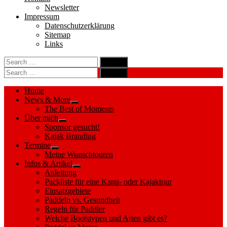
Newsletter
Impressum
Datenschutzerklärung
Sitemap
Links
Search
search
for:
Search
Search
search
for:
Search
Home
News & More
Show
The Best of Moments
sub
Über mich
menu
Show
Sponsor gesucht!
sub
Kajak Branding
menu
Termine
Show
Meine Wunschtouren
sub
Infos & Artikel
menu
Show
Anleitung
sub
Packliste für eine Kanu- oder Kajaktour
menu
Einsatzgebiete
Paddeln vs. Gesundheit
Regeln für Paddler
Welche Bootstypen und Arten gibt es?