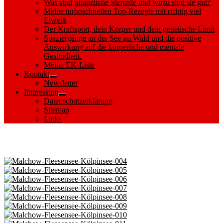
Was sind pflanzliche Steroide und wozu sind sie gut?
Meine turboschnellen Top-Rezepte mit richtig viel
Eiweiß
Der Kraftsport, dein Körper und dein genetische Limit
Spaziergänge an der See im Wald und die positive
Auswirkung auf die körperliche und mentale
Gesundheit.
Meine EK-Liste
Kontakt
Show
Newsletter
sub
Impressum
menu
Show
Datenschutzerklärung
sub
Sitemap
menu
Links
Images tagged "Petersdorfer See"