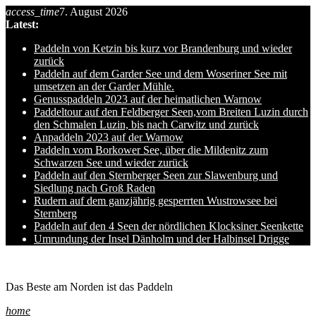
access_time
7. August 2026
Skip
Latest:
to
content
Paddeln von Ketzin bis kurz vor Brandenburg und wieder
zurück
Paddeln auf dem Garder See und dem Woseriner See mit
umsetzen an der Garder Mühle.
Genusspaddeln 2023 auf der heimatlichen Warnow
Paddeltour auf den Feldberger Seen,vom Breiten Luzin durch
den Schmalen Luzin, bis nach Carwitz und zurück
Anpaddeln 2023 auf der Warnow
Paddeln vom Borkower See, über die Mildenitz zum
Schwarzen See und wieder zurück
Paddeln auf den Sternberger Seen zur Slawenburg und
Siedlung nach Groß Raden
Rudern auf dem ganzjährig gesperrten Wustrowsee bei
Sternberg
Paddeln auf den 4 Seen der nördlichen Klocksiner Seenkette
Umrundung der Insel Dänholm und der Halbinsel Drigge
Ole auf hro1.de
Das Beste am Norden ist das Paddeln
home