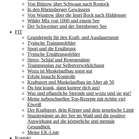
Von Bützow über Schwaan nach Rostock
In den Rheinsberger Gewässern
Von Wustrow über die Insel Bock nach Hiddensee
Wilder Mix von 1000 und einem See
Der Schweriner und der Sternberger See
FIT
Grundregeln für den Kraft- und Ausdauersport
Typische Trainingsfehler
Sport und die Ernährung
Typische Ernährungsfehler
Stress, Schlaf und Regeneration
Trainingsplan zur Selbstverwirklichung
Wozu ist Muskelaufbau sonst gut
Erfolg braucht Kontrolle
Kraftsport und Muskelaufbau im Alter ab 50
Du bist krank, dann kuriere dich aus!
Was sind pflanzliche Steroide und wozu sind sie gut?
Meine turboschnellen Top-Rezepte mit richtig viel
Eiweiß
Der Kraftsport, dein Körper und dein genetische Limit
Spaziergänge an der See im Wald und die positive
Auswirkung auf die körperliche und mentale
Gesundheit.
Meine EK-Liste
Kontakt