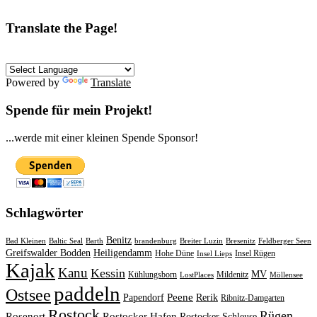
Translate the Page!
Powered by
Translate
Spende für mein Projekt!
...werde mit einer kleinen Spende Sponsor!
Schlagwörter
Benitz
Bad Kleinen
Baltic Seal
Barth
brandenburg
Breiter Luzin
Bresenitz
Feldberger Seen
Greifswalder Bodden
Heiligendamm
Hohe Düne
Insel Rügen
Insel Lieps
Kajak
Kanu
Kessin
MV
Kühlungsborn
Mildenitz
LostPlaces
Möllensee
paddeln
Ostsee
Peene
Papendorf
Rerik
Ribnitz-Damgarten
Rostock
Rügen
Rosenort
Rostocker Hafen
Rostocker Schleuse