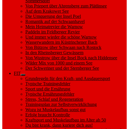
Sommersdorf
Von Priepert über Ahrensberg zum Plätlinsee
Auf dem Krakower See
Die Umquerung der Insel Poel
Romantik auf der Schwaanhavel
Mein Heimatrevier die Warnow
Paddeln im Feldberger Revier
Und immer wieder die schöne Warnow
Wasserwandern im Küstrinchener Bach
Von Bützow über Schwaan nach Rostock
In den Rheinsberger Gewässern
Von Wustrow über die Insel Bock nach Hiddensee
Wilder Mix von 1000 und einem See
Der Schweriner und der Sternberger See
FIT
Show
Grundregeln für den Kraft- und Ausdauersport
sub
Typische Trainingsfehler
menu
Sport und die Ernährung
Typische Ernährungsfehler
Stress, Schlaf und Regeneration
Trainingsplan zur Selbstverwirklichung
Wozu ist Muskelaufbau sonst gut
Erfolg braucht Kontrolle
Kraftsport und Muskelaufbau im Alter ab 50
Du bist krank, dann kuriere dich aus!