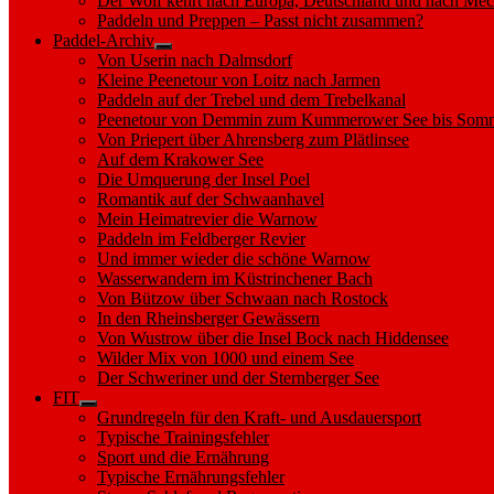
Der Wolf kehrt nach Europa, Deutschland und nach M
Paddeln und Preppen – Passt nicht zusammen?
Paddel-Archiv
Show
Von Userin nach Dalmsdorf
sub
Kleine Peenetour von Loitz nach Jarmen
menu
Paddeln auf der Trebel und dem Trebelkanal
Peenetour von Demmin zum Kummerower See bis Somm
Von Priepert über Ahrensberg zum Plätlinsee
Auf dem Krakower See
Die Umquerung der Insel Poel
Romantik auf der Schwaanhavel
Mein Heimatrevier die Warnow
Paddeln im Feldberger Revier
Und immer wieder die schöne Warnow
Wasserwandern im Küstrinchener Bach
Von Bützow über Schwaan nach Rostock
In den Rheinsberger Gewässern
Von Wustrow über die Insel Bock nach Hiddensee
Wilder Mix von 1000 und einem See
Der Schweriner und der Sternberger See
FIT
Show
Grundregeln für den Kraft- und Ausdauersport
sub
Typische Trainingsfehler
menu
Sport und die Ernährung
Typische Ernährungsfehler