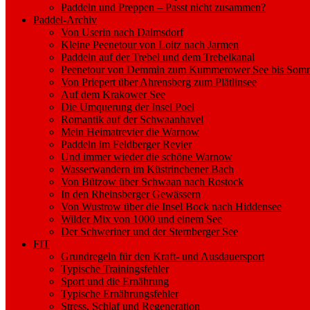
Paddeln und Preppen – Passt nicht zusammen?
Paddel-Archiv
Von Userin nach Dalmsdorf
Kleine Peenetour von Loitz nach Jarmen
Paddeln auf der Trebel und dem Trebelkanal
Peenetour von Demmin zum Kummerower See bis Somm
Von Priepert über Ahrensberg zum Plätlinsee
Auf dem Krakower See
Die Umquerung der Insel Poel
Romantik auf der Schwaanhavel
Mein Heimatrevier die Warnow
Paddeln im Feldberger Revier
Und immer wieder die schöne Warnow
Wasserwandern im Küstrinchener Bach
Von Bützow über Schwaan nach Rostock
In den Rheinsberger Gewässern
Von Wustrow über die Insel Bock nach Hiddensee
Wilder Mix von 1000 und einem See
Der Schweriner und der Sternberger See
FIT
Grundregeln für den Kraft- und Ausdauersport
Typische Trainingsfehler
Sport und die Ernährung
Typische Ernährungsfehler
Stress, Schlaf und Regeneration