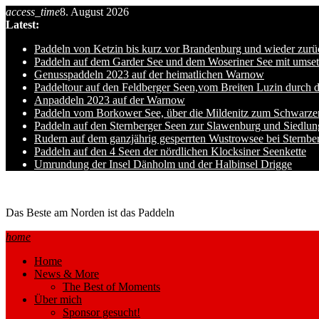
Skip
access_time
8. August 2026
to
Latest:
content
Paddeln von Ketzin bis kurz vor Brandenburg und wieder zurü
Paddeln auf dem Garder See und dem Woseriner See mit umset
Genusspaddeln 2023 auf der heimatlichen Warnow
Paddeltour auf den Feldberger Seen,vom Breiten Luzin durch 
Anpaddeln 2023 auf der Warnow
Paddeln vom Borkower See, über die Mildenitz zum Schwarze
Paddeln auf den Sternberger Seen zur Slawenburg und Siedlu
Rudern auf dem ganzjährig gesperrten Wustrowsee bei Sternbe
Paddeln auf den 4 Seen der nördlichen Klocksiner Seenkette
Umrundung der Insel Dänholm und der Halbinsel Drigge
Ole auf hro1.de
Das Beste am Norden ist das Paddeln
home
Home
News & More
The Best of Moments
Über mich
Sponsor gesucht!