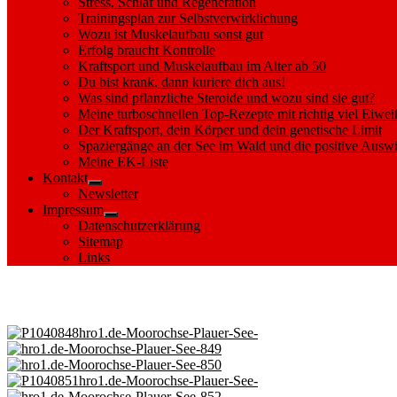
Stress, Schlaf und Regeneration
Trainingsplan zur Selbstverwirklichung
Wozu ist Muskelaufbau sonst gut
Erfolg braucht Kontrolle
Kraftsport und Muskelaufbau im Alter ab 50
Du bist krank, dann kuriere dich aus!
Was sind pflanzliche Steroide und wozu sind sie gut?
Meine turboschnellen Top-Rezepte mit richtig viel Eiwei
Der Kraftsport, dein Körper und dein genetische Limit
Spaziergänge an der See im Wald und die positive Auswi
Meine EK-Liste
Kontakt
Show
Newsletter
sub
Impressum
menu
Show
Datenschutzerklärung
sub
Sitemap
menu
Links
Images tagged "Plauer See"