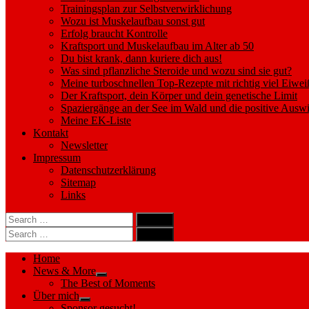
Trainingsplan zur Selbstverwirklichung
Wozu ist Muskelaufbau sonst gut
Erfolg braucht Kontrolle
Kraftsport und Muskelaufbau im Alter ab 50
Du bist krank, dann kuriere dich aus!
Was sind pflanzliche Steroide und wozu sind sie gut?
Meine turboschnellen Top-Rezepte mit richtig viel Eiwei
Der Kraftsport, dein Körper und dein genetische Limit
Spaziergänge an der See im Wald und die positive Auswi
Meine EK-Liste
Kontakt
Newsletter
Impressum
Datenschutzerklärung
Sitemap
Links
Search
search
for:
Search
Search
search
for:
Search
Home
News & More
Show
The Best of Moments
sub
Über mich
menu
Show
Sponsor gesucht!