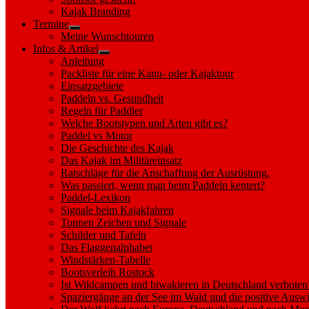
sub
Kajak Branding
menu
Termine
Show
Meine Wunschtouren
sub
Infos & Artikel
menu
Show
Anleitung
sub
Packliste für eine Kanu- oder Kajaktour
menu
Einsatzgebiete
Paddeln vs. Gesundheit
Regeln für Paddler
Welche Bootstypen und Arten gibt es?
Paddel vs Motor
Die Geschichte des Kajak
Das Kajak im Militäreinsatz
Ratschläge für die Anschaffung der Ausrüstung.
Was passiert, wenn man beim Paddeln kentert?
Paddel-Lexikon
Signale beim Kajakfahren
Tonnen Zeichen und Signale
Schilder und Tafeln
Das Flaggenalphabet
Windstärken-Tabelle
Bootsverleih Rostock
Ist Wildcampen und biwakieren in Deutschland verboten
Spaziergänge an der See im Wald und die positive Auswi