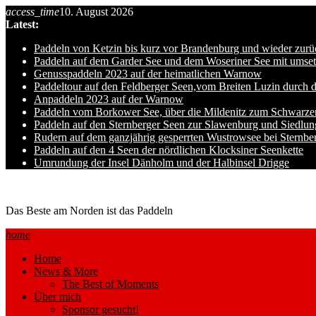
Skip
access_time
10. August 2026
to
Latest:
content
Paddeln von Ketzin bis kurz vor Brandenburg und wieder zurü
Paddeln auf dem Garder See und dem Woseriner See mit umset
Genusspaddeln 2023 auf der heimatlichen Warnow
Paddeltour auf den Feldberger Seen,vom Breiten Luzin durch 
Anpaddeln 2023 auf der Warnow
Paddeln vom Borkower See, über die Mildenitz zum Schwarze
Paddeln auf den Sternberger Seen zur Slawenburg und Siedlu
Rudern auf dem ganzjährig gesperrten Wustrowsee bei Sternbe
Paddeln auf den 4 Seen der nördlichen Klocksiner Seenkette
Umrundung der Insel Dänholm und der Halbinsel Drigge
Ole auf hro1.de
Das Beste am Norden ist das Paddeln
home
Home
News & More
The Best of Moments
Über mich
Sponsor gesucht!