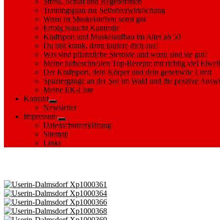
Stress, Schlaf und Regeneration
Trainingsplan zur Selbstverwirklichung
Wozu ist Muskelaufbau sonst gut
Erfolg braucht Kontrolle
Kraftsport und Muskelaufbau im Alter ab 50
Du bist krank, dann kuriere dich aus!
Was sind pflanzliche Steroide und wozu sind sie gut?
Meine turboschnellen Top-Rezepte mit richtig viel Eiwei
Der Kraftsport, dein Körper und dein genetische Limit
Spaziergänge an der See im Wald und die positive Auswi
Meine EK-Liste
Kontakt
Show
Newsletter
sub
Impressum
menu
Show
Datenschutzerklärung
sub
Sitemap
menu
Links
Images tagged "Romantik"