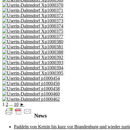
1
2
...
10
►
News
Paddeln von Ketzin bis kurz vor Brandenburg und wieder zurü