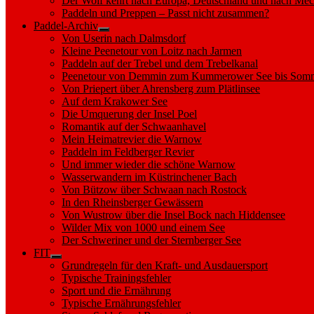
Der Wolf kehrt nach Europa, Deutschland und nach M
Paddeln und Preppen – Passt nicht zusammen?
Paddel-Archiv
Show
Von Userin nach Dalmsdorf
sub
Kleine Peenetour von Loitz nach Jarmen
menu
Paddeln auf der Trebel und dem Trebelkanal
Peenetour von Demmin zum Kummerower See bis Somm
Von Priepert über Ahrensberg zum Plätlinsee
Auf dem Krakower See
Die Umquerung der Insel Poel
Romantik auf der Schwaanhavel
Mein Heimatrevier die Warnow
Paddeln im Feldberger Revier
Und immer wieder die schöne Warnow
Wasserwandern im Küstrinchener Bach
Von Bützow über Schwaan nach Rostock
In den Rheinsberger Gewässern
Von Wustrow über die Insel Bock nach Hiddensee
Wilder Mix von 1000 und einem See
Der Schweriner und der Sternberger See
FIT
Show
Grundregeln für den Kraft- und Ausdauersport
sub
Typische Trainingsfehler
menu
Sport und die Ernährung
Typische Ernährungsfehler