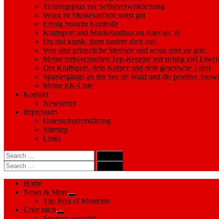
Trainingsplan zur Selbstverwirklichung
Wozu ist Muskelaufbau sonst gut
Erfolg braucht Kontrolle
Kraftsport und Muskelaufbau im Alter ab 50
Du bist krank, dann kuriere dich aus!
Was sind pflanzliche Steroide und wozu sind sie gut?
Meine turboschnellen Top-Rezepte mit richtig viel Eiwei
Der Kraftsport, dein Körper und dein genetische Limit
Spaziergänge an der See im Wald und die positive Auswi
Meine EK-Liste
Kontakt
Newsletter
Impressum
Datenschutzerklärung
Sitemap
Links
Search
search
for:
Search
Search
search
for:
Search
Home
News & More
Show
The Best of Moments
sub
Über mich
menu
Show
Sponsor gesucht!