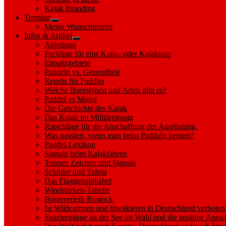
sub
Kajak Branding
menu
Termine
Show
Meine Wunschtouren
sub
Infos & Artikel
menu
Show
Anleitung
sub
Packliste für eine Kanu- oder Kajaktour
menu
Einsatzgebiete
Paddeln vs. Gesundheit
Regeln für Paddler
Welche Bootstypen und Arten gibt es?
Paddel vs Motor
Die Geschichte des Kajak
Das Kajak im Militäreinsatz
Ratschläge für die Anschaffung der Ausrüstung.
Was passiert, wenn man beim Paddeln kentert?
Paddel-Lexikon
Signale beim Kajakfahren
Tonnen Zeichen und Signale
Schilder und Tafeln
Das Flaggenalphabet
Windstärken-Tabelle
Bootsverleih Rostock
Ist Wildcampen und biwakieren in Deutschland verboten
Spaziergänge an der See im Wald und die positive Auswi