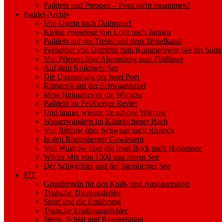
Paddeln und Preppen – Passt nicht zusammen?
Paddel-Archiv
Von Userin nach Dalmsdorf
Kleine Peenetour von Loitz nach Jarmen
Paddeln auf der Trebel und dem Trebelkanal
Peenetour von Demmin zum Kummerower See bis Somm
Von Priepert über Ahrensberg zum Plätlinsee
Auf dem Krakower See
Die Umquerung der Insel Poel
Romantik auf der Schwaanhavel
Mein Heimatrevier die Warnow
Paddeln im Feldberger Revier
Und immer wieder die schöne Warnow
Wasserwandern im Küstrinchener Bach
Von Bützow über Schwaan nach Rostock
In den Rheinsberger Gewässern
Von Wustrow über die Insel Bock nach Hiddensee
Wilder Mix von 1000 und einem See
Der Schweriner und der Sternberger See
FIT
Grundregeln für den Kraft- und Ausdauersport
Typische Trainingsfehler
Sport und die Ernährung
Typische Ernährungsfehler
Stress, Schlaf und Regeneration