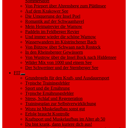
Sommersdorf
Von Priepert über Ahrensberg zum Plätlinsee
Auf dem Krakower See
Die Umquerung der Insel Poel
Romantik auf der Schwaanhavel
Mein Heimatrevier die Warnow
Paddeln im Feldberger Revier
Und immer wieder die schöne Warnow
Wasserwandern im Küstrinchener Bach
Von Bützow über Schwaan nach Rostock
In den Rheinsberger Gewässern
Von Wustrow über die Insel Bock nach Hiddensee
Wilder Mix von 1000 und einem See
Der Schweriner und der Sternberger See
FIT
Show
Grundregeln für den Kraft- und Ausdauersport
sub
Typische Trainingsfehler
menu
Sport und die Ernährung
Typische Ernährungsfehler
Stress, Schlaf und Regeneration
Trainingsplan zur Selbstverwirklichung
Wozu ist Muskelaufbau sonst gut
Erfolg braucht Kontrolle
Kraftsport und Muskelaufbau im Alter ab 50
Du bist krank, dann kuriere dich aus!