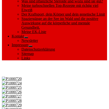
Was sind pflanzliche Steroide und wozu sind sie gut?
Meine turboschnellen Top-Rezepte mit richtig viel
Eiweiß
Der Kraftsport, dein Körper und dein genetische Limit
Spaziergänge an der See im Wald und die positive
Auswirkung auf die körperliche und mentale
Gesundheit.
Meine EK-Liste
Kontakt
Show
Newsletter
sub
Impressum
menu
Show
Datenschutzerklärung
sub
Sitemap
menu
Links
Images tagged "Ruppiner See"