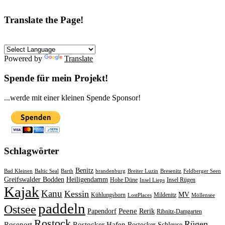
Translate the Page!
Powered by
Translate
Spende für mein Projekt!
...werde mit einer kleinen Spende Sponsor!
Schlagwörter
Benitz
Bad Kleinen
Baltic Seal
Barth
brandenburg
Breiter Luzin
Bresenitz
Feldberger Seen
Greifswalder Bodden
Heiligendamm
Hohe Düne
Insel Rügen
Insel Lieps
Kajak
Kanu
Kessin
MV
Kühlungsborn
Mildenitz
LostPlaces
Möllensee
paddeln
Ostsee
Peene
Papendorf
Rerik
Ribnitz-Damgarten
Rostock
Rügen
Rosenort
Rostocker Hafen
Rostocker Schleuse