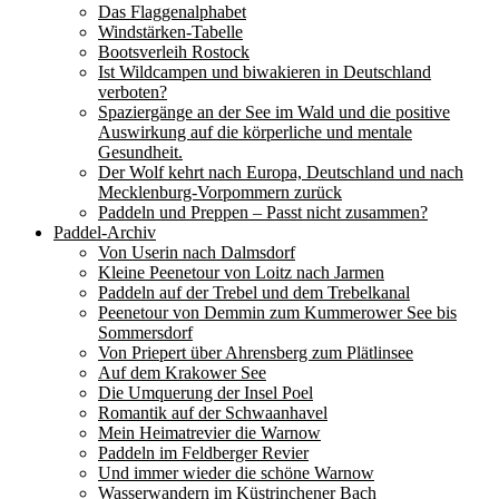
Das Flaggenalphabet
Windstärken-Tabelle
Bootsverleih Rostock
Ist Wildcampen und biwakieren in Deutschland
verboten?
Spaziergänge an der See im Wald und die positive
Auswirkung auf die körperliche und mentale
Gesundheit.
Der Wolf kehrt nach Europa, Deutschland und nach
Mecklenburg-Vorpommern zurück
Paddeln und Preppen – Passt nicht zusammen?
Paddel-Archiv
Von Userin nach Dalmsdorf
Kleine Peenetour von Loitz nach Jarmen
Paddeln auf der Trebel und dem Trebelkanal
Peenetour von Demmin zum Kummerower See bis
Sommersdorf
Von Priepert über Ahrensberg zum Plätlinsee
Auf dem Krakower See
Die Umquerung der Insel Poel
Romantik auf der Schwaanhavel
Mein Heimatrevier die Warnow
Paddeln im Feldberger Revier
Und immer wieder die schöne Warnow
Wasserwandern im Küstrinchener Bach