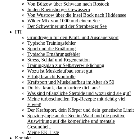
Von Bützow über Schwaan nach Rostock
In den Rheinsberger Gewässern
Von Wustrow über die Insel Bock nach Hiddensee
Wilder Mix von 1000 und einem See
Der Schweriner und der Sternberger See
FIT
Grundregeln für den Kraft- und Ausdauersport
Typische Trainingsfehler
Sport und die Ernährung
Typische Ernährungsfehler
Stress, Schlaf und Regeneration
Trainingsplan zur Selbstverwirklichung
Wozu ist Muskelaufbau sonst gut
Erfolg braucht Kontrolle
Kraftsport und Muskelaufbau im Alter ab 50
Du bist krank, dann kuriere dich aus!
Was sind pflanzliche Steroide und wozu sind sie gut?
Meine turboschnellen Top-Rezepte mit richtig viel
Eiweiß
Der Kraftsport, dein Körper und dein genetische Limit
Spaziergänge an der See im Wald und die positive
Auswirkung auf die körperliche und mentale
Gesundheit.
Meine EK-Liste
Kontakt