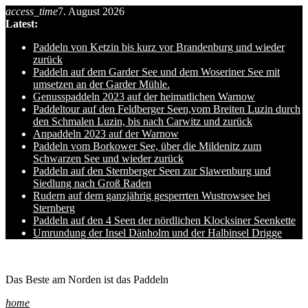
access_time
7. August 2026
Skip
Latest:
to
content
Paddeln von Ketzin bis kurz vor Brandenburg und wieder
zurück
Paddeln auf dem Garder See und dem Woseriner See mit
umsetzen an der Garder Mühle.
Genusspaddeln 2023 auf der heimatlichen Warnow
Paddeltour auf den Feldberger Seen,vom Breiten Luzin durch
den Schmalen Luzin, bis nach Carwitz und zurück
Anpaddeln 2023 auf der Warnow
Paddeln vom Borkower See, über die Mildenitz zum
Schwarzen See und wieder zurück
Paddeln auf den Sternberger Seen zur Slawenburg und
Siedlung nach Groß Raden
Rudern auf dem ganzjährig gesperrten Wustrowsee bei
Sternberg
Paddeln auf den 4 Seen der nördlichen Klocksiner Seenkette
Umrundung der Insel Dänholm und der Halbinsel Drigge
Ole auf hro1.de
Das Beste am Norden ist das Paddeln
home