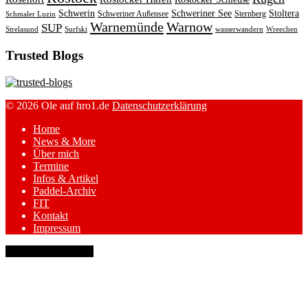
Schwerin
Schweriner See
Stoltera
Schweriner Außensee
Sternberg
Schmaler Luzin
Warnemünde
Warnow
SUP
Strelasund
Surfski
wasserwandern
Wreechen
Trusted Blogs
© 2026 Ole auf hro1.de
Datenschutzerklärung
Home
News & More
Über mich
Termine
Infos & Artikel
Paddel-Archiv
FIT
Kontakt
Impressum
keyboard_arrow_up