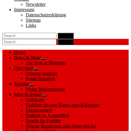
Newsletter
Impressum
Datenschutzerklärung
Sitemap
Links
Search
search
for:
Search
Search
search
for:
Search
Home
News & More
Show
The Best of Moments
sub
Über mich
menu
Show
Sponsor gesucht!
sub
Kajak Branding
menu
Termine
Show
Meine Wunschtouren
sub
Infos & Artikel
menu
Show
Anleitung
sub
Packliste für eine Kanu- oder Kajaktour
menu
Einsatzgebiete
Paddeln vs. Gesundheit
Regeln für Paddler
Welche Bootstypen und Arten gibt es?