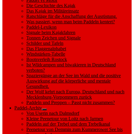
Paddel vs Motor
Die Geschichte des Kajak
Das Kajak im Militäreinsatz
Ratschläge für die Anschaffung der Ausrüstung.
Was passiert, wenn man beim Paddeln kentert?
Paddel-Lexikon
Signale beim Kajakfahren
Tonnen Zeichen und Signale
Schilder und Tafeln
Das Flaggenalphabet
Windstärken-Tabelle
Bootsverleih Rostock
Ist Wildcampen und biwakieren in Deutschland
verboten?
Spaziergänge an der See im Wald und die positive
Auswirkung auf die körperliche und mentale
Gesundheit.
Der Wolf kehrt nach Europa, Deutschland und nach
Mecklenburg-Vorpommern zurück
Paddeln und Preppen – Passt nicht zusammen?
Paddel-Archiv
Show
Von Userin nach Dalmsdorf
sub
Kleine Peenetour von Loitz nach Jarmen
menu
Paddeln auf der Trebel und dem Trebelkanal
Peenetour von Demmin zum Kummerower See bis