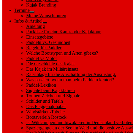
sub
Kajak Branding
menu
Termine
Show
Meine Wunschtouren
sub
Infos & Artikel
menu
Show
Anleitung
sub
Packliste für eine Kanu- oder Kajaktour
menu
Einsatzgebiete
Paddeln vs. Gesundheit
Regeln für Paddler
Welche Bootstypen und Arten gibt es?
Paddel vs Motor
Die Geschichte des Kajak
Das Kajak im Militäreinsatz
Ratschläge für die Anschaffung der Ausrüstung.
Was passiert, wenn man beim Paddeln kentert?
Paddel-Lexikon
Signale beim Kajakfahren
Tonnen Zeichen und Signale
Schilder und Tafeln
Das Flaggenalphabet
Windstärken-Tabelle
Bootsverleih Rostock
Ist Wildcampen und biwakieren in Deutschland verboten
Spaziergänge an der See im Wald und die positive Auswi