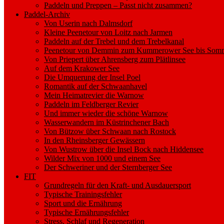
Paddeln und Preppen – Passt nicht zusammen?
Paddel-Archiv
Von Userin nach Dalmsdorf
Kleine Peenetour von Loitz nach Jarmen
Paddeln auf der Trebel und dem Trebelkanal
Peenetour von Demmin zum Kummerower See bis Somm
Von Priepert über Ahrensberg zum Plätlinsee
Auf dem Krakower See
Die Umquerung der Insel Poel
Romantik auf der Schwaanhavel
Mein Heimatrevier die Warnow
Paddeln im Feldberger Revier
Und immer wieder die schöne Warnow
Wasserwandern im Küstrinchener Bach
Von Bützow über Schwaan nach Rostock
In den Rheinsberger Gewässern
Von Wustrow über die Insel Bock nach Hiddensee
Wilder Mix von 1000 und einem See
Der Schweriner und der Sternberger See
FIT
Grundregeln für den Kraft- und Ausdauersport
Typische Trainingsfehler
Sport und die Ernährung
Typische Ernährungsfehler
Stress, Schlaf und Regeneration