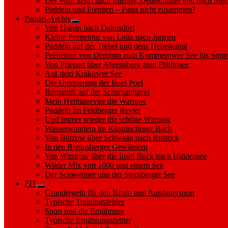
Der Wolf kehrt nach Europa, Deutschland und nach M
Paddeln und Preppen – Passt nicht zusammen?
Paddel-Archiv
Show
Von Userin nach Dalmsdorf
sub
Kleine Peenetour von Loitz nach Jarmen
menu
Paddeln auf der Trebel und dem Trebelkanal
Peenetour von Demmin zum Kummerower See bis Somm
Von Priepert über Ahrensberg zum Plätlinsee
Auf dem Krakower See
Die Umquerung der Insel Poel
Romantik auf der Schwaanhavel
Mein Heimatrevier die Warnow
Paddeln im Feldberger Revier
Und immer wieder die schöne Warnow
Wasserwandern im Küstrinchener Bach
Von Bützow über Schwaan nach Rostock
In den Rheinsberger Gewässern
Von Wustrow über die Insel Bock nach Hiddensee
Wilder Mix von 1000 und einem See
Der Schweriner und der Sternberger See
FIT
Show
Grundregeln für den Kraft- und Ausdauersport
sub
Typische Trainingsfehler
menu
Sport und die Ernährung
Typische Ernährungsfehler