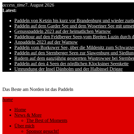
Skip
access_time
7. August 2026
to
Latest:
content
Paddeln von Ketzin bis kurz vor Brandenburg und wieder zurü
Paddeln auf dem Garder See und dem Woseriner See mit umset
Genusspaddeln 2023 auf der heimatlichen Warnow
Paddeltour auf den Feldberger Seen,vom Breiten Luzin durch 
Anpaddeln 2023 auf der Warnow
Paddeln vom Borkower See, über die Mildenitz zum Schwarze
Paddeln auf den Sternberger Seen zur Slawenburg und Siedlu
Rudern auf dem ganzjährig gesperrten Wustrowsee bei Sternbe
Paddeln auf den 4 Seen der nördlichen Klocksiner Seenkette
Umrundung der Insel Dänholm und der Halbinsel Drigge
Ole auf hro1.de
Das Beste am Norden ist das Paddeln
home
Home
News & More
The Best of Moments
Über mich
Sponsor gesucht!