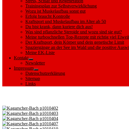
Stress, Schlaf und Regeneration
Trainingsplan zur Selbstverwirklichung
Wozu ist Muskelaufbau sonst gut
Erfolg braucht Kontrolle
Kraftsport und Muskelaufbau im Alter ab 50
Du bist krank, dann kuriere dich aus!
Was sind pflanzliche Steroide und wozu sind sie gut?
Meine turboschnellen Top-Rezepte mit richtig viel Eiwei
Der Kraftsport, dein Körper und dein genetische Limit
Spaziergänge an der See im Wald und die positive Auswi
Meine EK-Liste
Kontakt
Show
Newsletter
sub
Impressum
menu
Show
Datenschutzerklärung
sub
Sitemap
menu
Links
Images tagged "Schlabornsee"