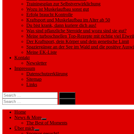
Trainingsplan zur Selbstverwirklichung
Wozu ist Muskelaufbau sonst gut
Erfolg braucht Kontrolle
Kraftsport und Muskelaufbau im Alter ab 50
Du bist krank, dann kuriere dich aus!
Was sind pflanzliche Steroide und wozu sind sie gut?
Meine turboschnellen Top-Rezepte mit richtig viel Eiwei
Der Kraftsport, dein Körper und dein genetische Limit
Spaziergänge an der See im Wald und die positive Auswi
Meine EK-Liste
Kontakt
Newsletter
Impressum
Datenschutzerklärung
Sitemap
Links
Search
search
for:
Search
Search
search
for:
Search
Home
News & More
Show
The Best of Moments
sub
Über mich
menu
Show
Sponsor gesucht!