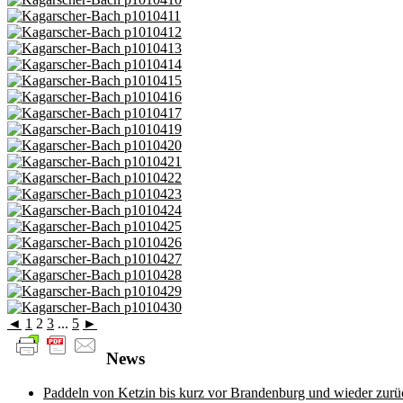
◄
1
2
3
...
5
►
News
Paddeln von Ketzin bis kurz vor Brandenburg und wieder zurü