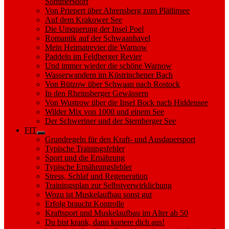
Sommersdorf
Von Priepert über Ahrensberg zum Plätlinsee
Auf dem Krakower See
Die Umquerung der Insel Poel
Romantik auf der Schwaanhavel
Mein Heimatrevier die Warnow
Paddeln im Feldberger Revier
Und immer wieder die schöne Warnow
Wasserwandern im Küstrinchener Bach
Von Bützow über Schwaan nach Rostock
In den Rheinsberger Gewässern
Von Wustrow über die Insel Bock nach Hiddensee
Wilder Mix von 1000 und einem See
Der Schweriner und der Sternberger See
FIT
Show
Grundregeln für den Kraft- und Ausdauersport
sub
Typische Trainingsfehler
menu
Sport und die Ernährung
Typische Ernährungsfehler
Stress, Schlaf und Regeneration
Trainingsplan zur Selbstverwirklichung
Wozu ist Muskelaufbau sonst gut
Erfolg braucht Kontrolle
Kraftsport und Muskelaufbau im Alter ab 50
Du bist krank, dann kuriere dich aus!