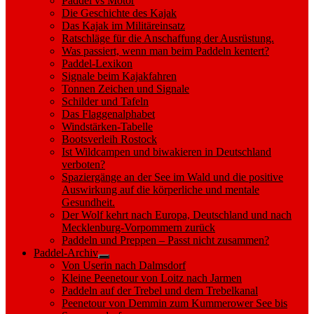
Paddel vs Motor
Die Geschichte des Kajak
Das Kajak im Militäreinsatz
Ratschläge für die Anschaffung der Ausrüstung.
Was passiert, wenn man beim Paddeln kentert?
Paddel-Lexikon
Signale beim Kajakfahren
Tonnen Zeichen und Signale
Schilder und Tafeln
Das Flaggenalphabet
Windstärken-Tabelle
Bootsverleih Rostock
Ist Wildcampen und biwakieren in Deutschland
verboten?
Spaziergänge an der See im Wald und die positive
Auswirkung auf die körperliche und mentale
Gesundheit.
Der Wolf kehrt nach Europa, Deutschland und nach
Mecklenburg-Vorpommern zurück
Paddeln und Preppen – Passt nicht zusammen?
Paddel-Archiv
Show
Von Userin nach Dalmsdorf
sub
Kleine Peenetour von Loitz nach Jarmen
menu
Paddeln auf der Trebel und dem Trebelkanal
Peenetour von Demmin zum Kummerower See bis