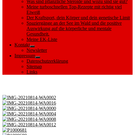
Was sind pflanzliche Steroide und wozu sind sie gut?
Meine turboschnellen Top-Rezepte mit richtig viel
Eiweiß
Der Kraftsport, dein Körper und dein genetische Limit
Spaziergänge an der See im Wald und die positive
Auswirkung auf die körperliche und mentale
Gesundheit.
Meine EK-Liste
Kontakt
Show
Newsletter
sub
Impressum
menu
Show
Datenschutzerklärung
sub
Sitemap
menu
Links
Images tagged "Schweriner Innensee"