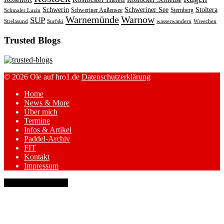
Schwerin
Schweriner See
Stoltera
Schweriner Außensee
Sternberg
Schmaler Luzin
Warnemünde
Warnow
SUP
Strelasund
Surfski
wasserwandern
Wreechen
Trusted Blogs
© 2026 Ole auf hro1.de
Datenschutzerklärung
Home
News & More
Über mich
Termine
Infos & Artikel
Paddel-Archiv
FIT
Kontakt
Impressum
keyboard_arrow_up