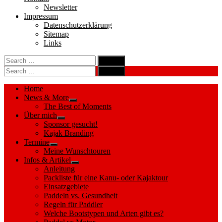
Newsletter
Impressum
Datenschutzerklärung
Sitemap
Links
Search
search
for:
Search
Search
search
for:
Search
Home
News & More
Show
The Best of Moments
sub
Über mich
menu
Show
Sponsor gesucht!
sub
Kajak Branding
menu
Termine
Show
Meine Wunschtouren
sub
Infos & Artikel
menu
Show
Anleitung
sub
Packliste für eine Kanu- oder Kajaktour
menu
Einsatzgebiete
Paddeln vs. Gesundheit
Regeln für Paddler
Welche Bootstypen und Arten gibt es?