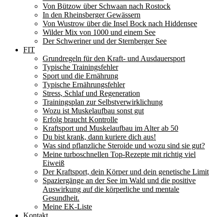
Von Bützow über Schwaan nach Rostock
In den Rheinsberger Gewässern
Von Wustrow über die Insel Bock nach Hiddensee
Wilder Mix von 1000 und einem See
Der Schweriner und der Sternberger See
FIT
Grundregeln für den Kraft- und Ausdauersport
Typische Trainingsfehler
Sport und die Ernährung
Typische Ernährungsfehler
Stress, Schlaf und Regeneration
Trainingsplan zur Selbstverwirklichung
Wozu ist Muskelaufbau sonst gut
Erfolg braucht Kontrolle
Kraftsport und Muskelaufbau im Alter ab 50
Du bist krank, dann kuriere dich aus!
Was sind pflanzliche Steroide und wozu sind sie gut?
Meine turboschnellen Top-Rezepte mit richtig viel
Eiweiß
Der Kraftsport, dein Körper und dein genetische Limit
Spaziergänge an der See im Wald und die positive
Auswirkung auf die körperliche und mentale
Gesundheit.
Meine EK-Liste
Kontakt