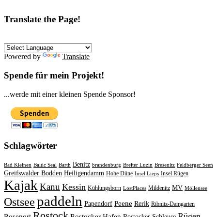
Translate the Page!
Powered by
Translate
Spende für mein Projekt!
...werde mit einer kleinen Spende Sponsor!
Schlagwörter
Benitz
Bad Kleinen
Baltic Seal
Barth
brandenburg
Breiter Luzin
Bresenitz
Feldberger Seen
Greifswalder Bodden
Heiligendamm
Hohe Düne
Insel Rügen
Insel Lieps
Kajak
Kanu
Kessin
MV
Kühlungsborn
Mildenitz
LostPlaces
Möllensee
paddeln
Ostsee
Peene
Papendorf
Rerik
Ribnitz-Damgarten
Rostock
Rügen
Rosenort
Rostocker Hafen
Rostocker Schleuse