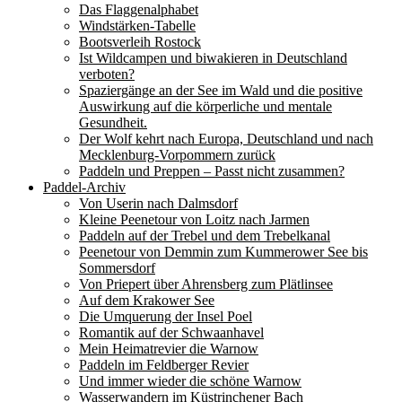
Das Flaggenalphabet
Windstärken-Tabelle
Bootsverleih Rostock
Ist Wildcampen und biwakieren in Deutschland
verboten?
Spaziergänge an der See im Wald und die positive
Auswirkung auf die körperliche und mentale
Gesundheit.
Der Wolf kehrt nach Europa, Deutschland und nach
Mecklenburg-Vorpommern zurück
Paddeln und Preppen – Passt nicht zusammen?
Paddel-Archiv
Von Userin nach Dalmsdorf
Kleine Peenetour von Loitz nach Jarmen
Paddeln auf der Trebel und dem Trebelkanal
Peenetour von Demmin zum Kummerower See bis
Sommersdorf
Von Priepert über Ahrensberg zum Plätlinsee
Auf dem Krakower See
Die Umquerung der Insel Poel
Romantik auf der Schwaanhavel
Mein Heimatrevier die Warnow
Paddeln im Feldberger Revier
Und immer wieder die schöne Warnow
Wasserwandern im Küstrinchener Bach