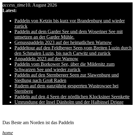
access_time
10. August 2026
Skip
Latest:
to
content
Paddeln von Ketzin bis kurz vor Brandenburg und wieder
zurück
Paddeln auf dem Garder See und dem Woseriner See mit
umsetzen an der Garder Mühle.
Genusspaddeln 2023 auf der heimatlichen Warnow
Paddeltour auf den Feldberger Seen,vom Breiten Luzin durch
den Schmalen Luzin, bis nach Carwitz und zurück
Anpaddeln 2023 auf der Warnow
Paddeln vom Borkower See, über die Mildenitz zum
Schwarzen See und wieder zurück
Paddeln auf den Sternberger Seen zur Slawenburg und
Siedlung nach Groß Raden
Rudern auf dem ganzjährig gesperrten Wustrowsee bei
Sternberg
Paddeln auf den 4 Seen der nördlichen Klocksiner Seenkette
Umrundung der Insel Dänholm und der Halbinsel Drigge
Ole auf hro1.de
Das Beste am Norden ist das Paddeln
home