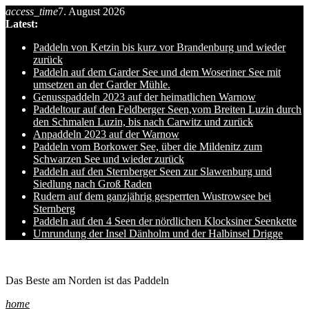
access_time
7. August 2026
Skip
Latest:
to
content
Paddeln von Ketzin bis kurz vor Brandenburg und wieder
zurück
Paddeln auf dem Garder See und dem Woseriner See mit
umsetzen an der Garder Mühle.
Genusspaddeln 2023 auf der heimatlichen Warnow
Paddeltour auf den Feldberger Seen,vom Breiten Luzin durch
den Schmalen Luzin, bis nach Carwitz und zurück
Anpaddeln 2023 auf der Warnow
Paddeln vom Borkower See, über die Mildenitz zum
Schwarzen See und wieder zurück
Paddeln auf den Sternberger Seen zur Slawenburg und
Siedlung nach Groß Raden
Rudern auf dem ganzjährig gesperrten Wustrowsee bei
Sternberg
Paddeln auf den 4 Seen der nördlichen Klocksiner Seenkette
Umrundung der Insel Dänholm und der Halbinsel Drigge
Ole auf hro1.de
Das Beste am Norden ist das Paddeln
home