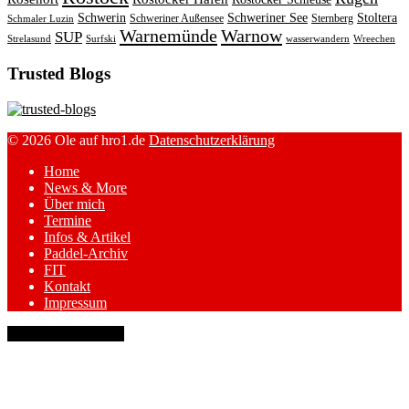
Schwerin
Schweriner See
Stoltera
Schweriner Außensee
Sternberg
Schmaler Luzin
Warnemünde
Warnow
SUP
Strelasund
Surfski
wasserwandern
Wreechen
Trusted Blogs
© 2026 Ole auf hro1.de
Datenschutzerklärung
Home
News & More
Über mich
Termine
Infos & Artikel
Paddel-Archiv
FIT
Kontakt
Impressum
keyboard_arrow_up