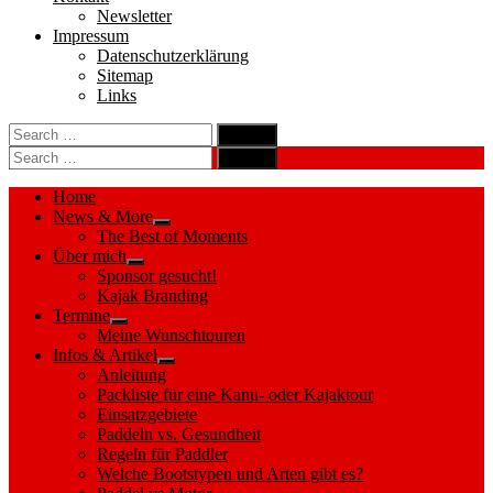
Newsletter
Impressum
Datenschutzerklärung
Sitemap
Links
Search
search
for:
Search
Search
search
for:
Search
Home
News & More
Show
The Best of Moments
sub
Über mich
menu
Show
Sponsor gesucht!
sub
Kajak Branding
menu
Termine
Show
Meine Wunschtouren
sub
Infos & Artikel
menu
Show
Anleitung
sub
Packliste für eine Kanu- oder Kajaktour
menu
Einsatzgebiete
Paddeln vs. Gesundheit
Regeln für Paddler
Welche Bootstypen und Arten gibt es?