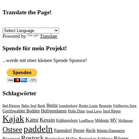
Translate the Page!
Powered by
Translate
Spende für mein Projekt!
...werde mit einer kleinen Spende Sponsor!
Schlagwörter
Benitz
Bad Kleinen
Baltic Seal
Barth
brandenburg
Breiter Luzin
Bresenitz
Feldberger Seen
Greifswalder Bodden
Heiligendamm
Hohe Düne
Insel Rügen
Insel Lieps
Kajak
Kanu
Kessin
MV
Kühlungsborn
Mildenitz
LostPlaces
Möllensee
paddeln
Ostsee
Peene
Papendorf
Rerik
Ribnitz-Damgarten
Rostock
Rügen
Rosenort
Rostocker Hafen
Rostocker Schleuse