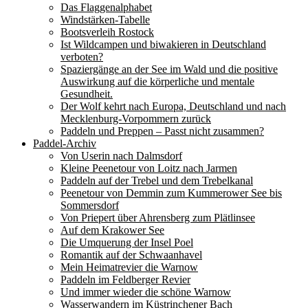
Das Flaggenalphabet
Windstärken-Tabelle
Bootsverleih Rostock
Ist Wildcampen und biwakieren in Deutschland
verboten?
Spaziergänge an der See im Wald und die positive
Auswirkung auf die körperliche und mentale
Gesundheit.
Der Wolf kehrt nach Europa, Deutschland und nach
Mecklenburg-Vorpommern zurück
Paddeln und Preppen – Passt nicht zusammen?
Paddel-Archiv
Von Userin nach Dalmsdorf
Kleine Peenetour von Loitz nach Jarmen
Paddeln auf der Trebel und dem Trebelkanal
Peenetour von Demmin zum Kummerower See bis
Sommersdorf
Von Priepert über Ahrensberg zum Plätlinsee
Auf dem Krakower See
Die Umquerung der Insel Poel
Romantik auf der Schwaanhavel
Mein Heimatrevier die Warnow
Paddeln im Feldberger Revier
Und immer wieder die schöne Warnow
Wasserwandern im Küstrinchener Bach