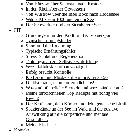
Von Bützow über Schwaan nach Rostock
In den Rheinsberger Gewässern
Von Wustrow über die Insel Bock nach Hiddensee
Wilder Mix von 1000 und einem See
Der Schweriner und der Sternberger See
FIT
Grundregeln für den Kraft- und Ausdauersport
Typische Trainingsfehler
Sport und die Ernährung
Typische Ernährungsfehler
Stress, Schlaf und Regeneration
Trainingsplan zur Selbstverwirklichung
Wozu ist Muskelaufbau sonst gut
Erfolg braucht Kontrolle
Kraftsport und Muskelaufbau im Alter ab 50
Du bist krank, dann kuriere dich aus!
Was sind pflanzliche Steroide und wozu sind sie gut?
Meine turboschnellen Top-Rezepte mit richtig viel
Eiweiß
Der Kraftsport, dein Körper und dein genetische Limit
Spaziergänge an der See im Wald und die positive
Auswirkung auf die körperliche und mentale
Gesundheit.
Meine EK-Liste
Kontakt