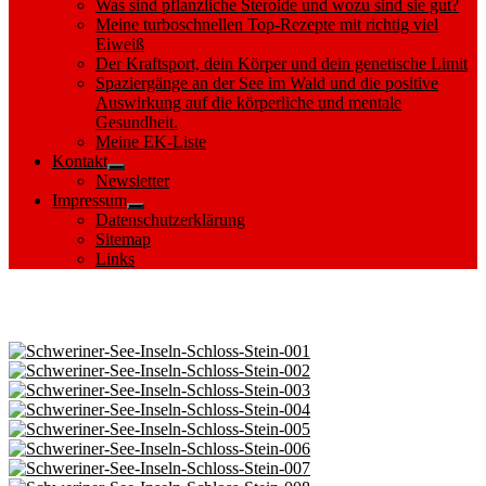
Was sind pflanzliche Steroide und wozu sind sie gut?
Meine turboschnellen Top-Rezepte mit richtig viel
Eiweiß
Der Kraftsport, dein Körper und dein genetische Limit
Spaziergänge an der See im Wald und die positive
Auswirkung auf die körperliche und mentale
Gesundheit.
Meine EK-Liste
Kontakt
Show
Newsletter
sub
Impressum
menu
Show
Datenschutzerklärung
sub
Sitemap
menu
Links
Images tagged "Schweriner Schloss"