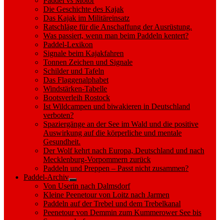
Paddel vs Motor
Die Geschichte des Kajak
Das Kajak im Militäreinsatz
Ratschläge für die Anschaffung der Ausrüstung.
Was passiert, wenn man beim Paddeln kentert?
Paddel-Lexikon
Signale beim Kajakfahren
Tonnen Zeichen und Signale
Schilder und Tafeln
Das Flaggenalphabet
Windstärken-Tabelle
Bootsverleih Rostock
Ist Wildcampen und biwakieren in Deutschland
verboten?
Spaziergänge an der See im Wald und die positive
Auswirkung auf die körperliche und mentale
Gesundheit.
Der Wolf kehrt nach Europa, Deutschland und nach
Mecklenburg-Vorpommern zurück
Paddeln und Preppen – Passt nicht zusammen?
Paddel-Archiv
Show
Von Userin nach Dalmsdorf
sub
Kleine Peenetour von Loitz nach Jarmen
menu
Paddeln auf der Trebel und dem Trebelkanal
Peenetour von Demmin zum Kummerower See bis