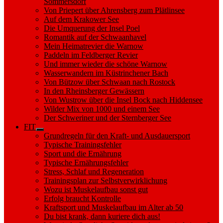
Sommersdorf
Von Priepert über Ahrensberg zum Plätlinsee
Auf dem Krakower See
Die Umquerung der Insel Poel
Romantik auf der Schwaanhavel
Mein Heimatrevier die Warnow
Paddeln im Feldberger Revier
Und immer wieder die schöne Warnow
Wasserwandern im Küstrinchener Bach
Von Bützow über Schwaan nach Rostock
In den Rheinsberger Gewässern
Von Wustrow über die Insel Bock nach Hiddensee
Wilder Mix von 1000 und einem See
Der Schweriner und der Sternberger See
FIT
Show
Grundregeln für den Kraft- und Ausdauersport
sub
Typische Trainingsfehler
menu
Sport und die Ernährung
Typische Ernährungsfehler
Stress, Schlaf und Regeneration
Trainingsplan zur Selbstverwirklichung
Wozu ist Muskelaufbau sonst gut
Erfolg braucht Kontrolle
Kraftsport und Muskelaufbau im Alter ab 50
Du bist krank, dann kuriere dich aus!