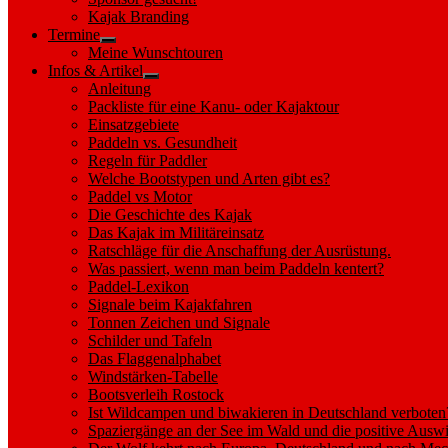
sub
Kajak Branding
menu
Termine
Show
Meine Wunschtouren
sub
Infos & Artikel
menu
Show
Anleitung
sub
Packliste für eine Kanu- oder Kajaktour
menu
Einsatzgebiete
Paddeln vs. Gesundheit
Regeln für Paddler
Welche Bootstypen und Arten gibt es?
Paddel vs Motor
Die Geschichte des Kajak
Das Kajak im Militäreinsatz
Ratschläge für die Anschaffung der Ausrüstung.
Was passiert, wenn man beim Paddeln kentert?
Paddel-Lexikon
Signale beim Kajakfahren
Tonnen Zeichen und Signale
Schilder und Tafeln
Das Flaggenalphabet
Windstärken-Tabelle
Bootsverleih Rostock
Ist Wildcampen und biwakieren in Deutschland verboten
Spaziergänge an der See im Wald und die positive Auswi