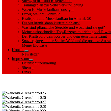
Stress, Schlaf und Regeneration
Trainingsplan zur Selbstverwirklichung
Wozu ist Muskelaufbau sonst gut
Erfolg braucht Kontrolle
Kraftsport und Muskelaufbau im Alter ab 50
Du bist krank, dann kuriere dich aus!
Was sind pflanzliche Steroide und wozu sind sie gut?
Meine turboschnellen Top-Rezepte mit richtig viel Eiwei
Der Kraftsport, dein Körper und dein genetische Limit
Spaziergänge an der See im Wald und die positive Auswi
Meine EK-Liste
Kontakt
Show
Newsletter
sub
Impressum
menu
Show
Datenschutzerklärung
sub
Sitemap
menu
Links
Images tagged "Spieringshorst"