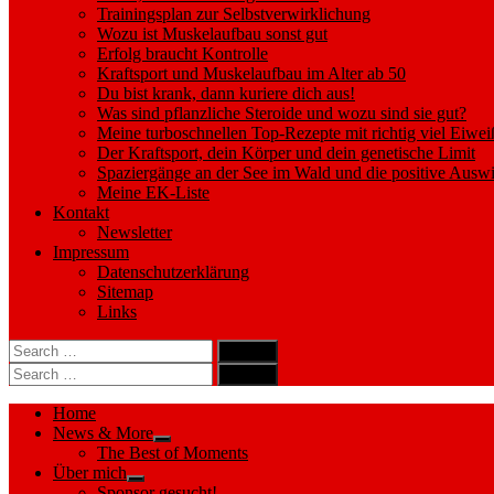
Trainingsplan zur Selbstverwirklichung
Wozu ist Muskelaufbau sonst gut
Erfolg braucht Kontrolle
Kraftsport und Muskelaufbau im Alter ab 50
Du bist krank, dann kuriere dich aus!
Was sind pflanzliche Steroide und wozu sind sie gut?
Meine turboschnellen Top-Rezepte mit richtig viel Eiwei
Der Kraftsport, dein Körper und dein genetische Limit
Spaziergänge an der See im Wald und die positive Auswi
Meine EK-Liste
Kontakt
Newsletter
Impressum
Datenschutzerklärung
Sitemap
Links
Search
search
for:
Search
Search
search
for:
Search
Home
News & More
Show
The Best of Moments
sub
Über mich
menu
Show
Sponsor gesucht!