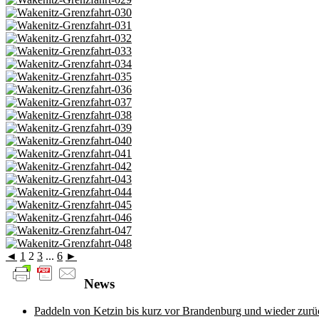
◄
1
2
3
...
6
►
News
Paddeln von Ketzin bis kurz vor Brandenburg und wieder zurü