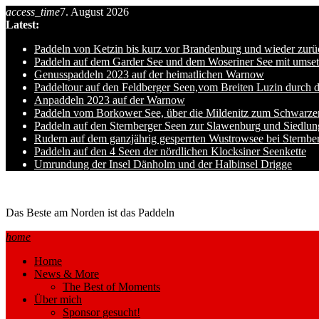
Skip
access_time
7. August 2026
to
Latest:
content
Paddeln von Ketzin bis kurz vor Brandenburg und wieder zurü
Paddeln auf dem Garder See und dem Woseriner See mit umset
Genusspaddeln 2023 auf der heimatlichen Warnow
Paddeltour auf den Feldberger Seen,vom Breiten Luzin durch 
Anpaddeln 2023 auf der Warnow
Paddeln vom Borkower See, über die Mildenitz zum Schwarze
Paddeln auf den Sternberger Seen zur Slawenburg und Siedlu
Rudern auf dem ganzjährig gesperrten Wustrowsee bei Sternbe
Paddeln auf den 4 Seen der nördlichen Klocksiner Seenkette
Umrundung der Insel Dänholm und der Halbinsel Drigge
Ole auf hro1.de
Das Beste am Norden ist das Paddeln
home
Home
News & More
The Best of Moments
Über mich
Sponsor gesucht!