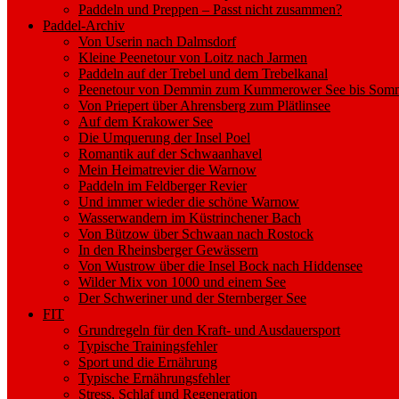
Paddeln und Preppen – Passt nicht zusammen?
Paddel-Archiv
Von Userin nach Dalmsdorf
Kleine Peenetour von Loitz nach Jarmen
Paddeln auf der Trebel und dem Trebelkanal
Peenetour von Demmin zum Kummerower See bis Somm
Von Priepert über Ahrensberg zum Plätlinsee
Auf dem Krakower See
Die Umquerung der Insel Poel
Romantik auf der Schwaanhavel
Mein Heimatrevier die Warnow
Paddeln im Feldberger Revier
Und immer wieder die schöne Warnow
Wasserwandern im Küstrinchener Bach
Von Bützow über Schwaan nach Rostock
In den Rheinsberger Gewässern
Von Wustrow über die Insel Bock nach Hiddensee
Wilder Mix von 1000 und einem See
Der Schweriner und der Sternberger See
FIT
Grundregeln für den Kraft- und Ausdauersport
Typische Trainingsfehler
Sport und die Ernährung
Typische Ernährungsfehler
Stress, Schlaf und Regeneration