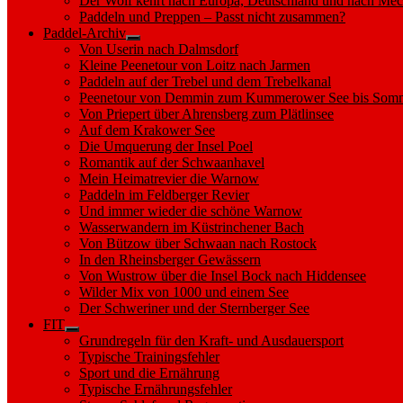
Der Wolf kehrt nach Europa, Deutschland und nach M
Paddeln und Preppen – Passt nicht zusammen?
Paddel-Archiv
Show
Von Userin nach Dalmsdorf
sub
Kleine Peenetour von Loitz nach Jarmen
menu
Paddeln auf der Trebel und dem Trebelkanal
Peenetour von Demmin zum Kummerower See bis Somm
Von Priepert über Ahrensberg zum Plätlinsee
Auf dem Krakower See
Die Umquerung der Insel Poel
Romantik auf der Schwaanhavel
Mein Heimatrevier die Warnow
Paddeln im Feldberger Revier
Und immer wieder die schöne Warnow
Wasserwandern im Küstrinchener Bach
Von Bützow über Schwaan nach Rostock
In den Rheinsberger Gewässern
Von Wustrow über die Insel Bock nach Hiddensee
Wilder Mix von 1000 und einem See
Der Schweriner und der Sternberger See
FIT
Show
Grundregeln für den Kraft- und Ausdauersport
sub
Typische Trainingsfehler
menu
Sport und die Ernährung
Typische Ernährungsfehler