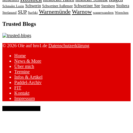
Schwerin
Schweriner See
Stoltera
Schweriner Außensee
Sternberg
Schmaler Luzin
Warnemünde
Warnow
SUP
Strelasund
Surfski
wasserwandern
Wreechen
Trusted Blogs
© 2026 Ole auf hro1.de
Datenschutzerklärung
Home
News & More
Über mich
Termine
Infos & Artikel
Paddel-Archiv
FIT
Kontakt
Impressum
keyboard_arrow_up