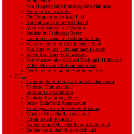
Sommersdorf
Von Priepert über Ahrensberg zum Plätlinsee
Auf dem Krakower See
Die Umquerung der Insel Poel
Romantik auf der Schwaanhavel
Mein Heimatrevier die Warnow
Paddeln im Feldberger Revier
Und immer wieder die schöne Warnow
Wasserwandern im Küstrinchener Bach
Von Bützow über Schwaan nach Rostock
In den Rheinsberger Gewässern
Von Wustrow über die Insel Bock nach Hiddensee
Wilder Mix von 1000 und einem See
Der Schweriner und der Sternberger See
FIT
Show
Grundregeln für den Kraft- und Ausdauersport
sub
Typische Trainingsfehler
menu
Sport und die Ernährung
Typische Ernährungsfehler
Stress, Schlaf und Regeneration
Trainingsplan zur Selbstverwirklichung
Wozu ist Muskelaufbau sonst gut
Erfolg braucht Kontrolle
Kraftsport und Muskelaufbau im Alter ab 50
Du bist krank, dann kuriere dich aus!