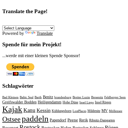
Translate the Page!
Powered by
Translate
Spende für mein Projekt!
...werde mit einer kleinen Spende Sponsor!
Schlagwörter
Benitz
Bad Kleinen
Baltic Seal
Barth
brandenburg
Breiter Luzin
Bresenitz
Feldberger Seen
Greifswalder Bodden
Heiligendamm
Hohe Düne
Insel Rügen
Insel Lieps
Kajak
Kanu
Kessin
MV
Kühlungsborn
Mildenitz
LostPlaces
Möllensee
paddeln
Ostsee
Peene
Papendorf
Rerik
Ribnitz-Damgarten
Rostock
Rügen
Rosenort
Rostocker Hafen
Rostocker Schleuse