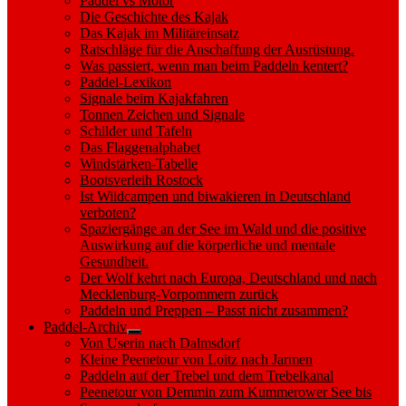
Paddel vs Motor
Die Geschichte des Kajak
Das Kajak im Militäreinsatz
Ratschläge für die Anschaffung der Ausrüstung.
Was passiert, wenn man beim Paddeln kentert?
Paddel-Lexikon
Signale beim Kajakfahren
Tonnen Zeichen und Signale
Schilder und Tafeln
Das Flaggenalphabet
Windstärken-Tabelle
Bootsverleih Rostock
Ist Wildcampen und biwakieren in Deutschland
verboten?
Spaziergänge an der See im Wald und die positive
Auswirkung auf die körperliche und mentale
Gesundheit.
Der Wolf kehrt nach Europa, Deutschland und nach
Mecklenburg-Vorpommern zurück
Paddeln und Preppen – Passt nicht zusammen?
Paddel-Archiv
Show
Von Userin nach Dalmsdorf
sub
Kleine Peenetour von Loitz nach Jarmen
menu
Paddeln auf der Trebel und dem Trebelkanal
Peenetour von Demmin zum Kummerower See bis