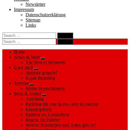
Newsletter
Impressum
Datenschutzerklärung
Sitemap
Links
Search
search
for:
Search
Search
search
for:
Search
Home
News & More
Show
The Best of Moments
sub
Über mich
menu
Show
Sponsor gesucht!
sub
Kajak Branding
menu
Termine
Show
Meine Wunschtouren
sub
Infos & Artikel
menu
Show
Anleitung
sub
Packliste für eine Kanu- oder Kajaktour
menu
Einsatzgebiete
Paddeln vs. Gesundheit
Regeln für Paddler
Welche Bootstypen und Arten gibt es?