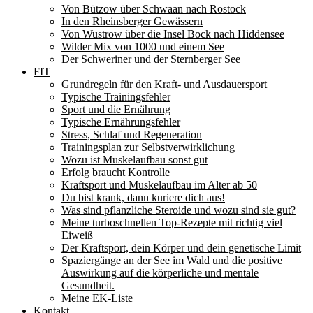
Von Bützow über Schwaan nach Rostock
In den Rheinsberger Gewässern
Von Wustrow über die Insel Bock nach Hiddensee
Wilder Mix von 1000 und einem See
Der Schweriner und der Sternberger See
FIT
Grundregeln für den Kraft- und Ausdauersport
Typische Trainingsfehler
Sport und die Ernährung
Typische Ernährungsfehler
Stress, Schlaf und Regeneration
Trainingsplan zur Selbstverwirklichung
Wozu ist Muskelaufbau sonst gut
Erfolg braucht Kontrolle
Kraftsport und Muskelaufbau im Alter ab 50
Du bist krank, dann kuriere dich aus!
Was sind pflanzliche Steroide und wozu sind sie gut?
Meine turboschnellen Top-Rezepte mit richtig viel
Eiweiß
Der Kraftsport, dein Körper und dein genetische Limit
Spaziergänge an der See im Wald und die positive
Auswirkung auf die körperliche und mentale
Gesundheit.
Meine EK-Liste
Kontakt