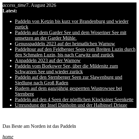
access_time
7. August 2026
Skip
Latest:
to
content
Paddeln von Ketzin bis kurz vor Brandenburg und wieder
zurück
Paddeln auf dem Garder See und dem Woseriner See mit
umsetzen an der Garder Mühle.
Genusspaddeln 2023 auf der heimatlichen Warnow
Paddeltour auf den Feldberger Seen,vom Breiten Luzin durch
den Schmalen Luzin, bis nach Carwitz und zurück
Anpaddeln 2023 auf der Warnow
Paddeln vom Borkower See, über die Mildenitz zum
Schwarzen See und wieder zurück
Paddeln auf den Sternberger Seen zur Slawenburg und
Siedlung nach Groß Raden
Rudern auf dem ganzjährig gesperrten Wustrowsee bei
Sternberg
Paddeln auf den 4 Seen der nördlichen Klocksiner Seenkette
Umrundung der Insel Dänholm und der Halbinsel Drigge
Ole auf hro1.de
Das Beste am Norden ist das Paddeln
home