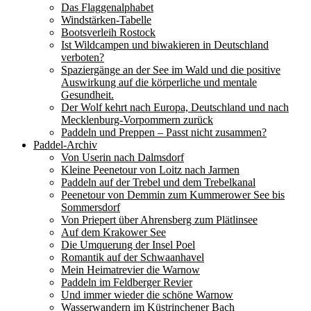
Das Flaggenalphabet
Windstärken-Tabelle
Bootsverleih Rostock
Ist Wildcampen und biwakieren in Deutschland
verboten?
Spaziergänge an der See im Wald und die positive
Auswirkung auf die körperliche und mentale
Gesundheit.
Der Wolf kehrt nach Europa, Deutschland und nach
Mecklenburg-Vorpommern zurück
Paddeln und Preppen – Passt nicht zusammen?
Paddel-Archiv
Von Userin nach Dalmsdorf
Kleine Peenetour von Loitz nach Jarmen
Paddeln auf der Trebel und dem Trebelkanal
Peenetour von Demmin zum Kummerower See bis
Sommersdorf
Von Priepert über Ahrensberg zum Plätlinsee
Auf dem Krakower See
Die Umquerung der Insel Poel
Romantik auf der Schwaanhavel
Mein Heimatrevier die Warnow
Paddeln im Feldberger Revier
Und immer wieder die schöne Warnow
Wasserwandern im Küstrinchener Bach