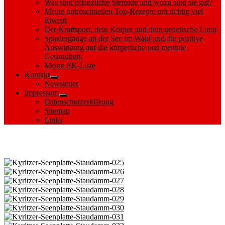
Was sind pflanzliche Steroide und wozu sind sie gut?
Meine turboschnellen Top-Rezepte mit richtig viel
Eiweiß
Der Kraftsport, dein Körper und dein genetische Limit
Spaziergänge an der See im Wald und die positive
Auswirkung auf die körperliche und mentale
Gesundheit.
Meine EK-Liste
Kontakt
Show
Newsletter
sub
Impressum
menu
Show
Datenschutzerklärung
sub
Sitemap
menu
Links
Images tagged "Staudamm"