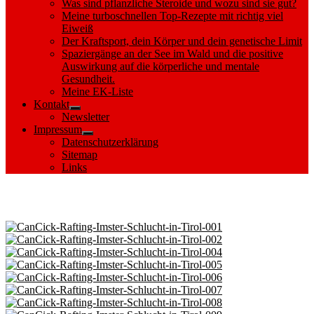
Was sind pflanzliche Steroide und wozu sind sie gut?
Meine turboschnellen Top-Rezepte mit richtig viel
Eiweiß
Der Kraftsport, dein Körper und dein genetische Limit
Spaziergänge an der See im Wald und die positive
Auswirkung auf die körperliche und mentale
Gesundheit.
Meine EK-Liste
Kontakt
Show
Newsletter
sub
Impressum
menu
Show
Datenschutzerklärung
sub
Sitemap
menu
Links
Images tagged "Tirol"