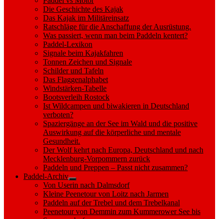
Paddel vs Motor
Die Geschichte des Kajak
Das Kajak im Militäreinsatz
Ratschläge für die Anschaffung der Ausrüstung.
Was passiert, wenn man beim Paddeln kentert?
Paddel-Lexikon
Signale beim Kajakfahren
Tonnen Zeichen und Signale
Schilder und Tafeln
Das Flaggenalphabet
Windstärken-Tabelle
Bootsverleih Rostock
Ist Wildcampen und biwakieren in Deutschland
verboten?
Spaziergänge an der See im Wald und die positive
Auswirkung auf die körperliche und mentale
Gesundheit.
Der Wolf kehrt nach Europa, Deutschland und nach
Mecklenburg-Vorpommern zurück
Paddeln und Preppen – Passt nicht zusammen?
Paddel-Archiv
Show
Von Userin nach Dalmsdorf
sub
Kleine Peenetour von Loitz nach Jarmen
menu
Paddeln auf der Trebel und dem Trebelkanal
Peenetour von Demmin zum Kummerower See bis