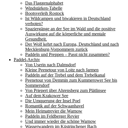
Das Flaggenalphabet
Windstärken-Tabelle
Bootsverleih Rostock
Ist Wildcampen und biwakieren in Deutschland
verboten?
Spaziergänge an der See im Wald und die positive
Auswirkung auf die körperliche und mentale
Gesundheit.
Der Wolf kehrt nach Europa, Deutschland und nach
Mecklenburg-Vorpommern zurück
Paddeln und Preppen – Passt nicht zusammen?
Paddel-Archiv
Von Userin nach Dalmsdorf
Kleine Peenetour von Loitz nach Jarmen
Paddeln auf der Trebel und dem Trebelkanal
Peenetour von Demmin zum Kummerower See bis
Sommersdorf
Von Priepert über Ahrensberg zum Plätlinsee
Auf dem Krakower See
Die Umquerung der Insel Poel
Romantik auf der Schwaanhavel
Mein Heimatrevier die Warnow
Paddeln im Feldberger Revier
Und immer wieder die schöne Warnow
Wasserwandern im Küstrinchener Bach