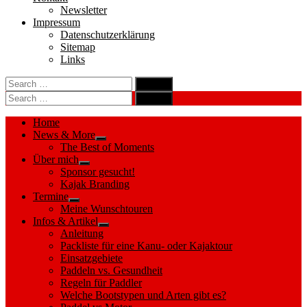
Newsletter
Impressum
Datenschutzerklärung
Sitemap
Links
Search
search
for:
Search
Search
search
for:
Search
Home
News & More
Show
The Best of Moments
sub
Über mich
menu
Show
Sponsor gesucht!
sub
Kajak Branding
menu
Termine
Show
Meine Wunschtouren
sub
Infos & Artikel
menu
Show
Anleitung
sub
Packliste für eine Kanu- oder Kajaktour
menu
Einsatzgebiete
Paddeln vs. Gesundheit
Regeln für Paddler
Welche Bootstypen und Arten gibt es?