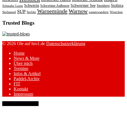
Schwerin
Schweriner See
Stoltera
Schweriner Außensee
Sternberg
Schmaler Luzin
Warnemünde
Warnow
SUP
Strelasund
Surfski
wasserwandern
Wreechen
Trusted Blogs
© 2026 Ole auf hro1.de
Datenschutzerklärung
Home
News & More
Über mich
Termine
Infos & Artikel
Paddel-Archiv
FIT
Kontakt
Impressum
keyboard_arrow_up