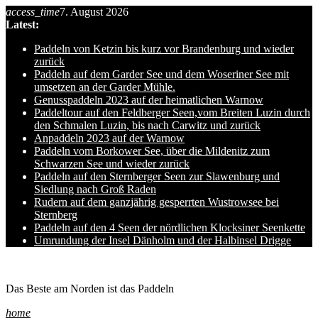
access_time
7. August 2026
Skip
Latest:
to
content
Paddeln von Ketzin bis kurz vor Brandenburg und wieder
zurück
Paddeln auf dem Garder See und dem Woseriner See mit
umsetzen an der Garder Mühle.
Genusspaddeln 2023 auf der heimatlichen Warnow
Paddeltour auf den Feldberger Seen,vom Breiten Luzin durch
den Schmalen Luzin, bis nach Carwitz und zurück
Anpaddeln 2023 auf der Warnow
Paddeln vom Borkower See, über die Mildenitz zum
Schwarzen See und wieder zurück
Paddeln auf den Sternberger Seen zur Slawenburg und
Siedlung nach Groß Raden
Rudern auf dem ganzjährig gesperrten Wustrowsee bei
Sternberg
Paddeln auf den 4 Seen der nördlichen Klocksiner Seenkette
Umrundung der Insel Dänholm und der Halbinsel Drigge
Ole auf hro1.de
Das Beste am Norden ist das Paddeln
home