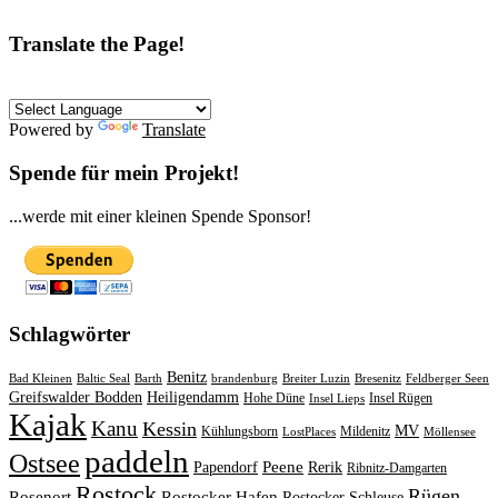
Translate the Page!
Powered by
Translate
Spende für mein Projekt!
...werde mit einer kleinen Spende Sponsor!
Schlagwörter
Benitz
Bad Kleinen
Baltic Seal
Barth
brandenburg
Breiter Luzin
Bresenitz
Feldberger Seen
Greifswalder Bodden
Heiligendamm
Hohe Düne
Insel Rügen
Insel Lieps
Kajak
Kanu
Kessin
MV
Kühlungsborn
Mildenitz
LostPlaces
Möllensee
paddeln
Ostsee
Peene
Papendorf
Rerik
Ribnitz-Damgarten
Rostock
Rügen
Rosenort
Rostocker Hafen
Rostocker Schleuse