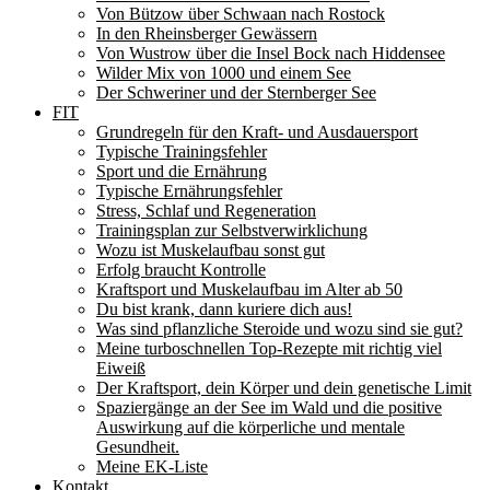
Von Bützow über Schwaan nach Rostock
In den Rheinsberger Gewässern
Von Wustrow über die Insel Bock nach Hiddensee
Wilder Mix von 1000 und einem See
Der Schweriner und der Sternberger See
FIT
Grundregeln für den Kraft- und Ausdauersport
Typische Trainingsfehler
Sport und die Ernährung
Typische Ernährungsfehler
Stress, Schlaf und Regeneration
Trainingsplan zur Selbstverwirklichung
Wozu ist Muskelaufbau sonst gut
Erfolg braucht Kontrolle
Kraftsport und Muskelaufbau im Alter ab 50
Du bist krank, dann kuriere dich aus!
Was sind pflanzliche Steroide und wozu sind sie gut?
Meine turboschnellen Top-Rezepte mit richtig viel
Eiweiß
Der Kraftsport, dein Körper und dein genetische Limit
Spaziergänge an der See im Wald und die positive
Auswirkung auf die körperliche und mentale
Gesundheit.
Meine EK-Liste
Kontakt