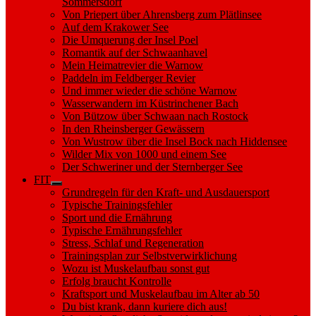
Sommersdorf
Von Priepert über Ahrensberg zum Plätlinsee
Auf dem Krakower See
Die Umquerung der Insel Poel
Romantik auf der Schwaanhavel
Mein Heimatrevier die Warnow
Paddeln im Feldberger Revier
Und immer wieder die schöne Warnow
Wasserwandern im Küstrinchener Bach
Von Bützow über Schwaan nach Rostock
In den Rheinsberger Gewässern
Von Wustrow über die Insel Bock nach Hiddensee
Wilder Mix von 1000 und einem See
Der Schweriner und der Sternberger See
FIT
Show
Grundregeln für den Kraft- und Ausdauersport
sub
Typische Trainingsfehler
menu
Sport und die Ernährung
Typische Ernährungsfehler
Stress, Schlaf und Regeneration
Trainingsplan zur Selbstverwirklichung
Wozu ist Muskelaufbau sonst gut
Erfolg braucht Kontrolle
Kraftsport und Muskelaufbau im Alter ab 50
Du bist krank, dann kuriere dich aus!