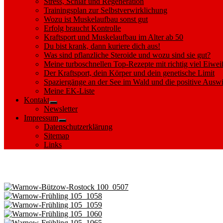
Stress, Schlaf und Regeneration
Trainingsplan zur Selbstverwirklichung
Wozu ist Muskelaufbau sonst gut
Erfolg braucht Kontrolle
Kraftsport und Muskelaufbau im Alter ab 50
Du bist krank, dann kuriere dich aus!
Was sind pflanzliche Steroide und wozu sind sie gut?
Meine turboschnellen Top-Rezepte mit richtig viel Eiwei
Der Kraftsport, dein Körper und dein genetische Limit
Spaziergänge an der See im Wald und die positive Auswi
Meine EK-Liste
Kontakt
Show
Newsletter
sub
Impressum
menu
Show
Datenschutzerklärung
sub
Sitemap
menu
Links
Images tagged "Warnow"