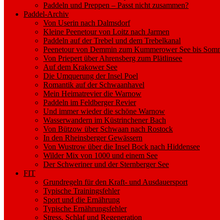
Paddeln und Preppen – Passt nicht zusammen?
Paddel-Archiv
Von Userin nach Dalmsdorf
Kleine Peenetour von Loitz nach Jarmen
Paddeln auf der Trebel und dem Trebelkanal
Peenetour von Demmin zum Kummerower See bis Somm
Von Priepert über Ahrensberg zum Plätlinsee
Auf dem Krakower See
Die Umquerung der Insel Poel
Romantik auf der Schwaanhavel
Mein Heimatrevier die Warnow
Paddeln im Feldberger Revier
Und immer wieder die schöne Warnow
Wasserwandern im Küstrinchener Bach
Von Bützow über Schwaan nach Rostock
In den Rheinsberger Gewässern
Von Wustrow über die Insel Bock nach Hiddensee
Wilder Mix von 1000 und einem See
Der Schweriner und der Sternberger See
FIT
Grundregeln für den Kraft- und Ausdauersport
Typische Trainingsfehler
Sport und die Ernährung
Typische Ernährungsfehler
Stress, Schlaf und Regeneration