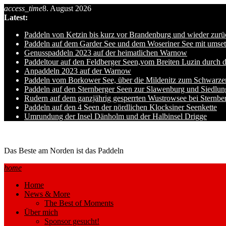
Skip
access_time
8. August 2026
to
Latest:
content
Paddeln von Ketzin bis kurz vor Brandenburg und wieder zurü
Paddeln auf dem Garder See und dem Woseriner See mit umset
Genusspaddeln 2023 auf der heimatlichen Warnow
Paddeltour auf den Feldberger Seen,vom Breiten Luzin durch 
Anpaddeln 2023 auf der Warnow
Paddeln vom Borkower See, über die Mildenitz zum Schwarze
Paddeln auf den Sternberger Seen zur Slawenburg und Siedlu
Rudern auf dem ganzjährig gesperrten Wustrowsee bei Sternbe
Paddeln auf den 4 Seen der nördlichen Klocksiner Seenkette
Umrundung der Insel Dänholm und der Halbinsel Drigge
Ole auf hro1.de
Das Beste am Norden ist das Paddeln
home
Home
News & More
The Best of Moments
Über mich
Sponsor gesucht!