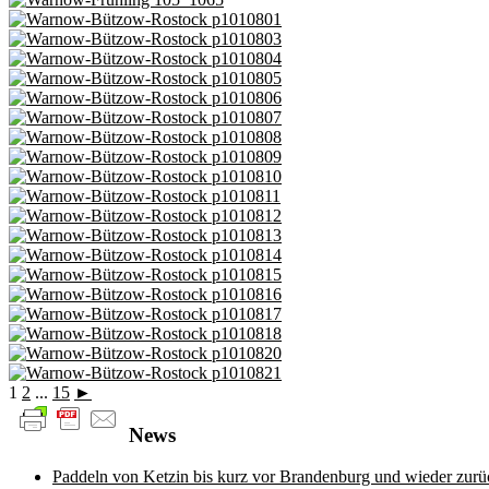
1
2
...
15
►
News
Paddeln von Ketzin bis kurz vor Brandenburg und wieder zurü