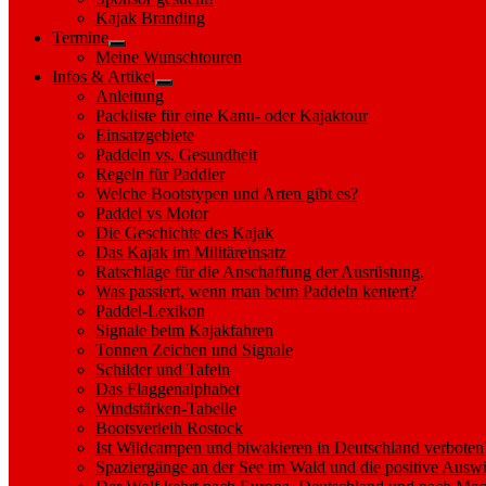
sub
Kajak Branding
menu
Termine
Show
Meine Wunschtouren
sub
Infos & Artikel
menu
Show
Anleitung
sub
Packliste für eine Kanu- oder Kajaktour
menu
Einsatzgebiete
Paddeln vs. Gesundheit
Regeln für Paddler
Welche Bootstypen und Arten gibt es?
Paddel vs Motor
Die Geschichte des Kajak
Das Kajak im Militäreinsatz
Ratschläge für die Anschaffung der Ausrüstung.
Was passiert, wenn man beim Paddeln kentert?
Paddel-Lexikon
Signale beim Kajakfahren
Tonnen Zeichen und Signale
Schilder und Tafeln
Das Flaggenalphabet
Windstärken-Tabelle
Bootsverleih Rostock
Ist Wildcampen und biwakieren in Deutschland verboten
Spaziergänge an der See im Wald und die positive Auswi