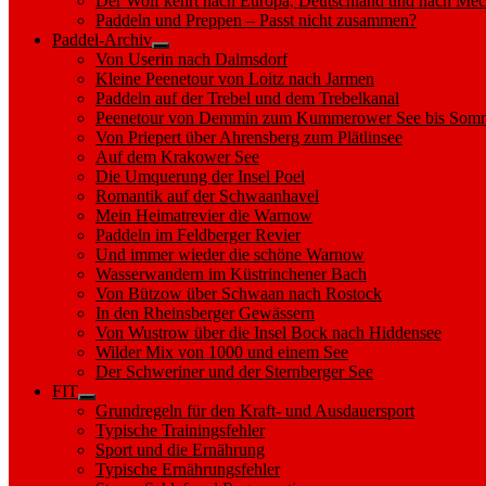
Der Wolf kehrt nach Europa, Deutschland und nach M
Paddeln und Preppen – Passt nicht zusammen?
Paddel-Archiv
Show
Von Userin nach Dalmsdorf
sub
Kleine Peenetour von Loitz nach Jarmen
menu
Paddeln auf der Trebel und dem Trebelkanal
Peenetour von Demmin zum Kummerower See bis Somm
Von Priepert über Ahrensberg zum Plätlinsee
Auf dem Krakower See
Die Umquerung der Insel Poel
Romantik auf der Schwaanhavel
Mein Heimatrevier die Warnow
Paddeln im Feldberger Revier
Und immer wieder die schöne Warnow
Wasserwandern im Küstrinchener Bach
Von Bützow über Schwaan nach Rostock
In den Rheinsberger Gewässern
Von Wustrow über die Insel Bock nach Hiddensee
Wilder Mix von 1000 und einem See
Der Schweriner und der Sternberger See
FIT
Show
Grundregeln für den Kraft- und Ausdauersport
sub
Typische Trainingsfehler
menu
Sport und die Ernährung
Typische Ernährungsfehler