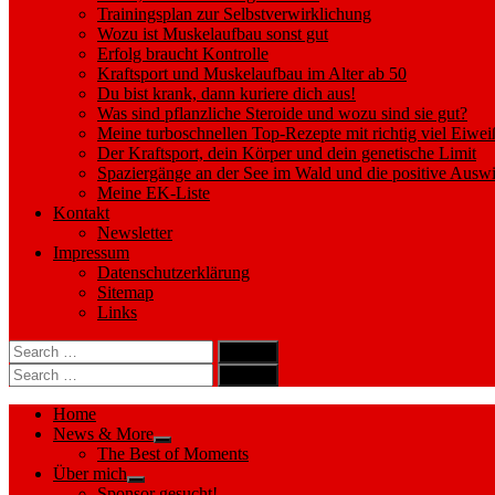
Trainingsplan zur Selbstverwirklichung
Wozu ist Muskelaufbau sonst gut
Erfolg braucht Kontrolle
Kraftsport und Muskelaufbau im Alter ab 50
Du bist krank, dann kuriere dich aus!
Was sind pflanzliche Steroide und wozu sind sie gut?
Meine turboschnellen Top-Rezepte mit richtig viel Eiwei
Der Kraftsport, dein Körper und dein genetische Limit
Spaziergänge an der See im Wald und die positive Auswi
Meine EK-Liste
Kontakt
Newsletter
Impressum
Datenschutzerklärung
Sitemap
Links
Search
search
for:
Search
Search
search
for:
Search
Home
News & More
Show
The Best of Moments
sub
Über mich
menu
Show
Sponsor gesucht!