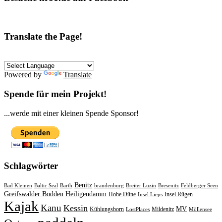
Translate the Page!
Powered by
Translate
Spende für mein Projekt!
...werde mit einer kleinen Spende Sponsor!
Schlagwörter
Benitz
Bad Kleinen
Baltic Seal
Barth
brandenburg
Breiter Luzin
Bresenitz
Feldberger Seen
Greifswalder Bodden
Heiligendamm
Hohe Düne
Insel Rügen
Insel Lieps
Kajak
Kanu
Kessin
MV
Kühlungsborn
Mildenitz
LostPlaces
Möllensee