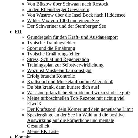
Von Bützow über Schwaan nach Rostock
In den Rheinsberger Gewässern
Von Wustrow über die Insel Bock nach Hiddensee
Wilder Mix von 1000 und einem See
Der Schweriner und der Sternberger See
FIT
Grundregeln für den Kraft- und Ausdauersport
Typische Trainingsfehler
Sport und die Ernährung
Typische Ernährungsfehler
Stress, Schlaf und Regeneration
Trainingsplan zur Selbstverwirklichung
Wozu ist Muskelaufbau sonst gut
Erfolg braucht Kontrolle
Kraftsport und Muskelaufbau im Alter ab 50
Du bist krank, dann kuriere dich aus!
Was sind pflanzliche Steroide und wozu sind sie gut?
Meine turboschnellen Top-Rezepte mit richtig viel
Eiweiß
Der Kraftsport, dein Körper und dein genetische Limit
Spaziergänge an der See im Wald und die positive
Auswirkung auf die körperliche und mentale
Gesundheit.
Meine EK-Liste
Kontakt