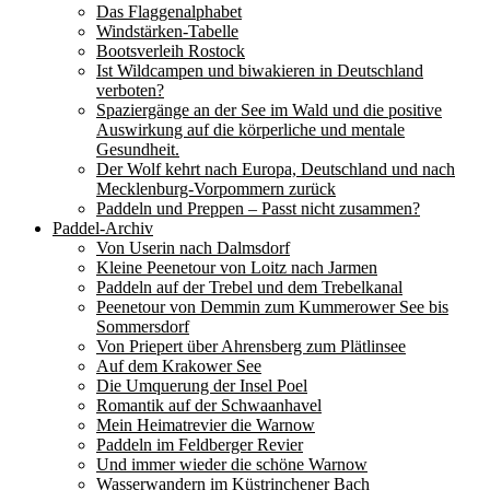
Das Flaggenalphabet
Windstärken-Tabelle
Bootsverleih Rostock
Ist Wildcampen und biwakieren in Deutschland
verboten?
Spaziergänge an der See im Wald und die positive
Auswirkung auf die körperliche und mentale
Gesundheit.
Der Wolf kehrt nach Europa, Deutschland und nach
Mecklenburg-Vorpommern zurück
Paddeln und Preppen – Passt nicht zusammen?
Paddel-Archiv
Von Userin nach Dalmsdorf
Kleine Peenetour von Loitz nach Jarmen
Paddeln auf der Trebel und dem Trebelkanal
Peenetour von Demmin zum Kummerower See bis
Sommersdorf
Von Priepert über Ahrensberg zum Plätlinsee
Auf dem Krakower See
Die Umquerung der Insel Poel
Romantik auf der Schwaanhavel
Mein Heimatrevier die Warnow
Paddeln im Feldberger Revier
Und immer wieder die schöne Warnow
Wasserwandern im Küstrinchener Bach