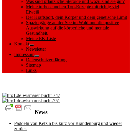
Was sind pflanzliche Steroide und wozu sind sie gut?
Meine turboschnellen Top-Rezepte mit richtig viel
Eiweiß
Der Kraftsport, dein Körper und dein genetische Limit
Spaziergänge an der See im Wald und die positive
Auswirkung auf die körperliche und mentale
Gesundheit.
Meine EK-Liste
Kontakt
Show
Newsletter
sub
Impressum
menu
Show
Datenschutzerklärung
sub
Sitemap
menu
Links
Images tagged "Wohlenberger Wiek"
News
Paddeln von Ketzin bis kurz vor Brandenburg und wieder
zurück