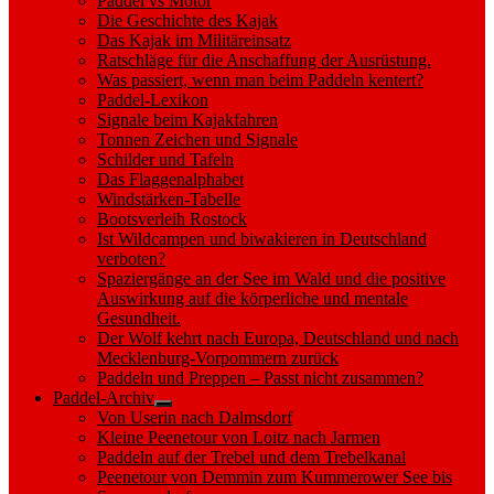
Paddel vs Motor
Die Geschichte des Kajak
Das Kajak im Militäreinsatz
Ratschläge für die Anschaffung der Ausrüstung.
Was passiert, wenn man beim Paddeln kentert?
Paddel-Lexikon
Signale beim Kajakfahren
Tonnen Zeichen und Signale
Schilder und Tafeln
Das Flaggenalphabet
Windstärken-Tabelle
Bootsverleih Rostock
Ist Wildcampen und biwakieren in Deutschland
verboten?
Spaziergänge an der See im Wald und die positive
Auswirkung auf die körperliche und mentale
Gesundheit.
Der Wolf kehrt nach Europa, Deutschland und nach
Mecklenburg-Vorpommern zurück
Paddeln und Preppen – Passt nicht zusammen?
Paddel-Archiv
Show
Von Userin nach Dalmsdorf
sub
Kleine Peenetour von Loitz nach Jarmen
menu
Paddeln auf der Trebel und dem Trebelkanal
Peenetour von Demmin zum Kummerower See bis