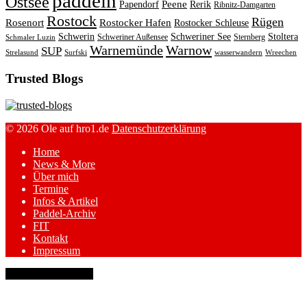
paddeln
Ostsee
Peene
Papendorf
Rerik
Ribnitz-Damgarten
Rostock
Rügen
Rosenort
Rostocker Hafen
Rostocker Schleuse
Schwerin
Schweriner See
Stoltera
Schweriner Außensee
Sternberg
Schmaler Luzin
Warnemünde
Warnow
SUP
Strelasund
Surfski
wasserwandern
Wreechen
Trusted Blogs
© 2026 Ole auf hro1.de
Datenschutzerklärung
Home
News & More
Über mich
Termine
Infos & Artikel
Paddel-Archiv
FIT
Kontakt
Impressum
keyboard_arrow_up