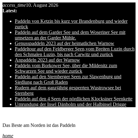
access_time
10. August 2026
Skip
Latest:
to
content
Paddeln von Ketzin bis kurz vor Brandenburg und wieder
zurück
Paddeln auf dem Garder See und dem Woseriner See mit
umsetzen an der Garder Mühle.
Genusspaddeln 2023 auf der heimatlichen Warnow
Paddeltour auf den Feldberger Seen,vom Breiten Luzin durch
den Schmalen Luzin, bis nach Carwitz und zurück
Anpaddeln 2023 auf der Warnow
Paddeln vom Borkower See, über die Mildenitz zum
Schwarzen See und wieder zurück
Paddeln auf den Sternberger Seen zur Slawenburg und
Siedlung nach Groß Raden
Rudern auf dem ganzjährig gesperrten Wustrowsee bei
Sternberg
Paddeln auf den 4 Seen der nördlichen Klocksiner Seenkette
Umrundung der Insel Dänholm und der Halbinsel Drigge
Ole auf hro1.de
Das Beste am Norden ist das Paddeln
home