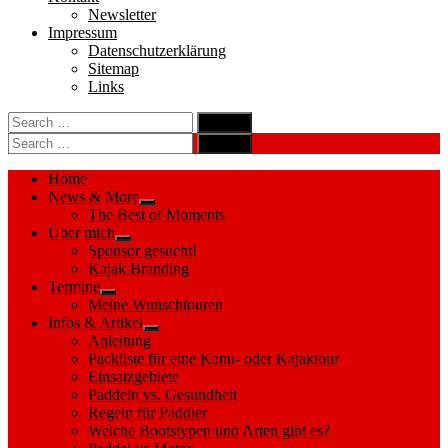
Newsletter
Impressum
Datenschutzerklärung
Sitemap
Links
Search
search
for:
Search
Search
search
for:
Search
Home
News & More
Show
The Best of Moments
sub
Über mich
menu
Show
Sponsor gesucht!
sub
Kajak Branding
menu
Termine
Show
Meine Wunschtouren
sub
Infos & Artikel
menu
Show
Anleitung
sub
Packliste für eine Kanu- oder Kajaktour
menu
Einsatzgebiete
Paddeln vs. Gesundheit
Regeln für Paddler
Welche Bootstypen und Arten gibt es?