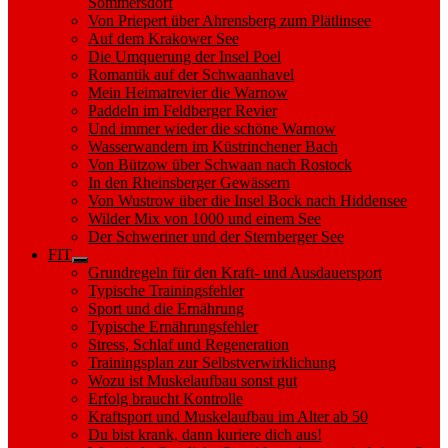
Sommersdorf
Von Priepert über Ahrensberg zum Plätlinsee
Auf dem Krakower See
Die Umquerung der Insel Poel
Romantik auf der Schwaanhavel
Mein Heimatrevier die Warnow
Paddeln im Feldberger Revier
Und immer wieder die schöne Warnow
Wasserwandern im Küstrinchener Bach
Von Bützow über Schwaan nach Rostock
In den Rheinsberger Gewässern
Von Wustrow über die Insel Bock nach Hiddensee
Wilder Mix von 1000 und einem See
Der Schweriner und der Sternberger See
FIT
Show
Grundregeln für den Kraft- und Ausdauersport
sub
Typische Trainingsfehler
menu
Sport und die Ernährung
Typische Ernährungsfehler
Stress, Schlaf und Regeneration
Trainingsplan zur Selbstverwirklichung
Wozu ist Muskelaufbau sonst gut
Erfolg braucht Kontrolle
Kraftsport und Muskelaufbau im Alter ab 50
Du bist krank, dann kuriere dich aus!