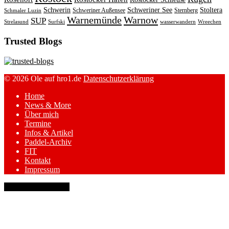
Schwerin
Schweriner See
Stoltera
Schweriner Außensee
Sternberg
Schmaler Luzin
Warnemünde
Warnow
SUP
Strelasund
Surfski
wasserwandern
Wreechen
Trusted Blogs
© 2026 Ole auf hro1.de
Datenschutzerklärung
Home
News & More
Über mich
Termine
Infos & Artikel
Paddel-Archiv
FIT
Kontakt
Impressum
keyboard_arrow_up