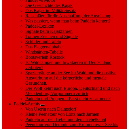
Paddel vs Motor
Die Geschichte des Kajak
Das Kajak im Militäreinsatz
Ratschläge für die Anschaffung der Ausrüstung.
Was passiert, wenn man beim Paddeln kentert?
Paddel-Lexikon
Signale beim Kajakfahren
Tonnen Zeichen und Signale
Schilder und Tafeln
Das Flaggenalphabet
Windstärken-Tabelle
Bootsverleih Rostock
Ist Wildcampen und biwakieren in Deutschland
verboten?
Spaziergänge an der See im Wald und die positive
Auswirkung auf die körperliche und mentale
Gesundheit.
Der Wolf kehrt nach Europa, Deutschland und nach
Mecklenburg-Vorpommern zurück
Paddeln und Preppen – Passt nicht zusammen?
Paddel-Archiv
Show
Von Userin nach Dalmsdorf
sub
Kleine Peenetour von Loitz nach Jarmen
menu
Paddeln auf der Trebel und dem Trebelkanal
Peenetour von Demmin zum Kummerower See bis