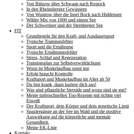
Von Bützow über Schwaan nach Rostock
In den Rheinsberger Gewässern
Von Wustrow über die Insel Bock nach Hiddensee
Wilder Mix von 1000 und einem See
Der Schweriner und der Sternberger See
FIT
Grundregeln für den Kraft- und Ausdauersport
Typische Trainingsfehler
Sport und die Ernährung
Typische Ernährungsfehler
Stress, Schlaf und Regeneration
Trainingsplan zur Selbstverwirklichung
Wozu ist Muskelaufbau sonst gut
Erfolg braucht Kontrolle
Kraftsport und Muskelaufbau im Alter ab 50
Du bist krank, dann kuriere dich aus!
Was sind pflanzliche Steroide und wozu sind sie gut?
Meine turboschnellen Top-Rezepte mit richtig viel
Eiweiß
Der Kraftsport, dein Körper und dein genetische Limit
Spaziergänge an der See im Wald und die positive
Auswirkung auf die körperliche und mentale
Gesundheit.
Meine EK-Liste
Kontakt