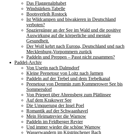
Das Flaggenalphabet
Windstärken-Tabelle
Bootsverleih Rostock
Ist Wildcampen und biwakieren in Deutschland
verboten?
Spaziergänge an der See im Wald und die positive
Auswirkung auf die körperliche und mentale
Gesundheit.
Der Wolf kehrt nach Europa, Deutschland und nach
Mecklenburg-Vorpommern zurück
Paddeln und Preppen – Passt nicht zusammen?
Paddel-Archiv
Von Userin nach Dalmsdorf
Kleine Peenetour von Loitz nach Jarmen
Paddeln auf der Trebel und dem Trebelkanal
Peenetour von Demmin zum Kummerower See bis
Sommersdorf
Von Priepert über Ahrensberg zum Plätlinsee
Auf dem Krakower See
Die Umquerung der Insel Poel
Romantik auf der Schwaanhavel
Mein Heimatrevier die Warnow
Paddeln im Feldberger Revier
Und immer wieder die schöne Warnow
Wasserwandern im Küstrinchener Bach