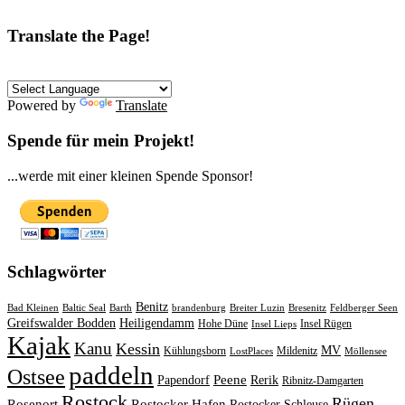
Translate the Page!
Powered by
Translate
Spende für mein Projekt!
...werde mit einer kleinen Spende Sponsor!
Schlagwörter
Benitz
Bad Kleinen
Baltic Seal
Barth
brandenburg
Breiter Luzin
Bresenitz
Feldberger Seen
Greifswalder Bodden
Heiligendamm
Hohe Düne
Insel Rügen
Insel Lieps
Kajak
Kanu
Kessin
MV
Kühlungsborn
Mildenitz
LostPlaces
Möllensee
paddeln
Ostsee
Peene
Papendorf
Rerik
Ribnitz-Damgarten
Rostock
Rügen
Rosenort
Rostocker Hafen
Rostocker Schleuse