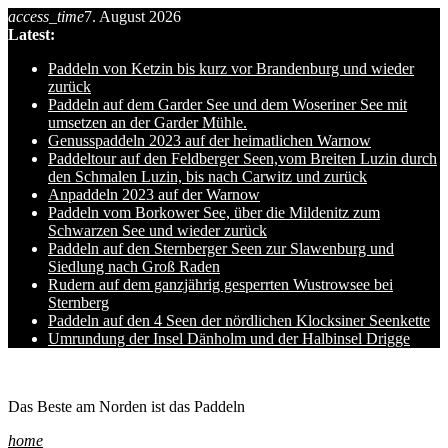
access_time
7. August 2026
Skip
Latest:
to
content
Paddeln von Ketzin bis kurz vor Brandenburg und wieder
zurück
Paddeln auf dem Garder See und dem Woseriner See mit
umsetzen an der Garder Mühle.
Genusspaddeln 2023 auf der heimatlichen Warnow
Paddeltour auf den Feldberger Seen,vom Breiten Luzin durch
den Schmalen Luzin, bis nach Carwitz und zurück
Anpaddeln 2023 auf der Warnow
Paddeln vom Borkower See, über die Mildenitz zum
Schwarzen See und wieder zurück
Paddeln auf den Sternberger Seen zur Slawenburg und
Siedlung nach Groß Raden
Rudern auf dem ganzjährig gesperrten Wustrowsee bei
Sternberg
Paddeln auf den 4 Seen der nördlichen Klocksiner Seenkette
Umrundung der Insel Dänholm und der Halbinsel Drigge
Ole auf hro1.de
Das Beste am Norden ist das Paddeln
home