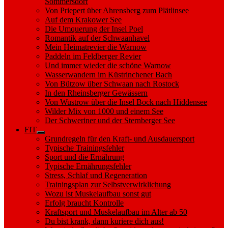
Sommersdorf
Von Priepert über Ahrensberg zum Plätlinsee
Auf dem Krakower See
Die Umquerung der Insel Poel
Romantik auf der Schwaanhavel
Mein Heimatrevier die Warnow
Paddeln im Feldberger Revier
Und immer wieder die schöne Warnow
Wasserwandern im Küstrinchener Bach
Von Bützow über Schwaan nach Rostock
In den Rheinsberger Gewässern
Von Wustrow über die Insel Bock nach Hiddensee
Wilder Mix von 1000 und einem See
Der Schweriner und der Sternberger See
FIT
Show
Grundregeln für den Kraft- und Ausdauersport
sub
Typische Trainingsfehler
menu
Sport und die Ernährung
Typische Ernährungsfehler
Stress, Schlaf und Regeneration
Trainingsplan zur Selbstverwirklichung
Wozu ist Muskelaufbau sonst gut
Erfolg braucht Kontrolle
Kraftsport und Muskelaufbau im Alter ab 50
Du bist krank, dann kuriere dich aus!