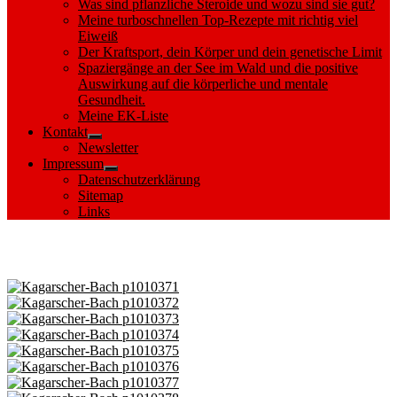
Was sind pflanzliche Steroide und wozu sind sie gut?
Meine turboschnellen Top-Rezepte mit richtig viel
Eiweiß
Der Kraftsport, dein Körper und dein genetische Limit
Spaziergänge an der See im Wald und die positive
Auswirkung auf die körperliche und mentale
Gesundheit.
Meine EK-Liste
Kontakt
Show
Newsletter
sub
Impressum
menu
Show
Datenschutzerklärung
sub
Sitemap
menu
Links
Images tagged "Zechlinerhütte"