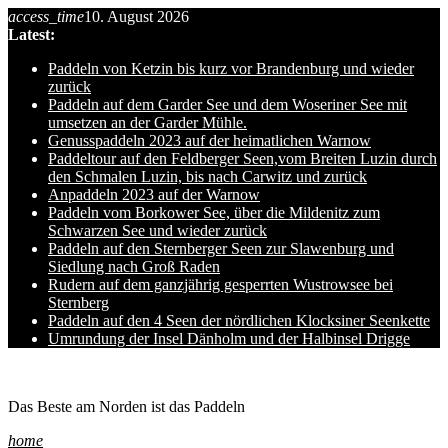
access_time
10. August 2026
Skip
Latest:
to
content
Paddeln von Ketzin bis kurz vor Brandenburg und wieder
zurück
Paddeln auf dem Garder See und dem Woseriner See mit
umsetzen an der Garder Mühle.
Genusspaddeln 2023 auf der heimatlichen Warnow
Paddeltour auf den Feldberger Seen,vom Breiten Luzin durch
den Schmalen Luzin, bis nach Carwitz und zurück
Anpaddeln 2023 auf der Warnow
Paddeln vom Borkower See, über die Mildenitz zum
Schwarzen See und wieder zurück
Paddeln auf den Sternberger Seen zur Slawenburg und
Siedlung nach Groß Raden
Rudern auf dem ganzjährig gesperrten Wustrowsee bei
Sternberg
Paddeln auf den 4 Seen der nördlichen Klocksiner Seenkette
Umrundung der Insel Dänholm und der Halbinsel Drigge
Ole auf hro1.de
Das Beste am Norden ist das Paddeln
home