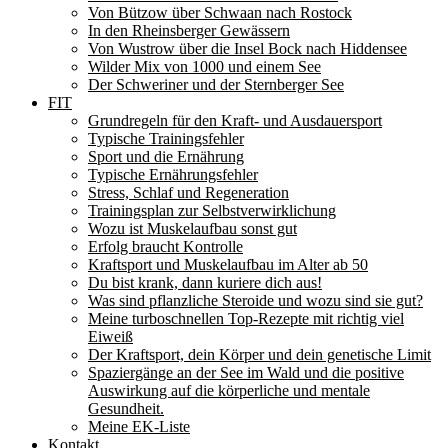
Von Bützow über Schwaan nach Rostock
In den Rheinsberger Gewässern
Von Wustrow über die Insel Bock nach Hiddensee
Wilder Mix von 1000 und einem See
Der Schweriner und der Sternberger See
FIT
Grundregeln für den Kraft- und Ausdauersport
Typische Trainingsfehler
Sport und die Ernährung
Typische Ernährungsfehler
Stress, Schlaf und Regeneration
Trainingsplan zur Selbstverwirklichung
Wozu ist Muskelaufbau sonst gut
Erfolg braucht Kontrolle
Kraftsport und Muskelaufbau im Alter ab 50
Du bist krank, dann kuriere dich aus!
Was sind pflanzliche Steroide und wozu sind sie gut?
Meine turboschnellen Top-Rezepte mit richtig viel
Eiweiß
Der Kraftsport, dein Körper und dein genetische Limit
Spaziergänge an der See im Wald und die positive
Auswirkung auf die körperliche und mentale
Gesundheit.
Meine EK-Liste
Kontakt