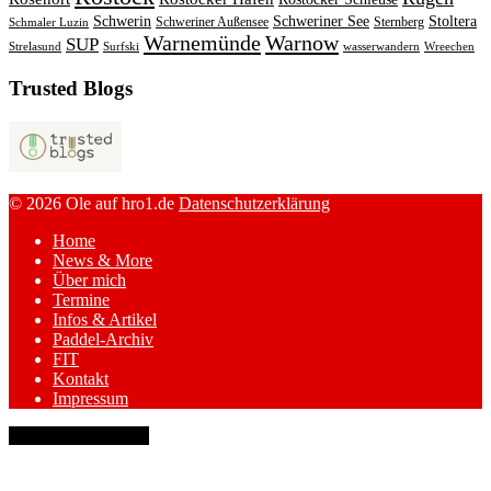
Schwerin
Schweriner See
Stoltera
Schweriner Außensee
Sternberg
Schmaler Luzin
Warnemünde
Warnow
SUP
Strelasund
Surfski
wasserwandern
Wreechen
Trusted Blogs
© 2026 Ole auf hro1.de
Datenschutzerklärung
Home
News & More
Über mich
Termine
Infos & Artikel
Paddel-Archiv
FIT
Kontakt
Impressum
keyboard_arrow_up