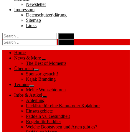
Newsletter
Impressum
Datenschutzerklärung
Sitemap
Links
Search
search
for:
Search
Search
search
for:
Search
Home
News & More
Show
The Best of Moments
sub
Über mich
menu
Show
Sponsor gesucht!
sub
Kajak Branding
menu
Termine
Show
Meine Wunschtouren
sub
Infos & Artikel
menu
Show
Anleitung
sub
Packliste für eine Kanu- oder Kajaktour
menu
Einsatzgebiete
Paddeln vs. Gesundheit
Regeln für Paddler
Welche Bootstypen und Arten gibt es?