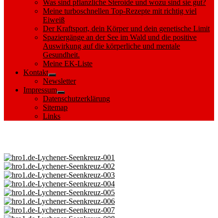
Was sind pflanzliche Steroide und wozu sind sie gut?
Meine turboschnellen Top-Rezepte mit richtig viel
Eiweiß
Der Kraftsport, dein Körper und dein genetische Limit
Spaziergänge an der See im Wald und die positive
Auswirkung auf die körperliche und mentale
Gesundheit.
Meine EK-Liste
Kontakt
Show
Newsletter
sub
Impressum
menu
Show
Datenschutzerklärung
sub
Sitemap
menu
Links
Images tagged "Zenssee"