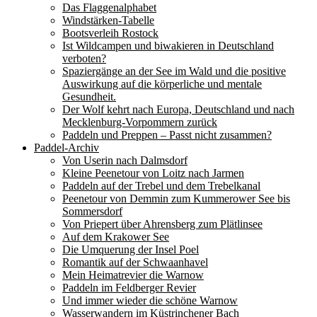
Das Flaggenalphabet
Windstärken-Tabelle
Bootsverleih Rostock
Ist Wildcampen und biwakieren in Deutschland
verboten?
Spaziergänge an der See im Wald und die positive
Auswirkung auf die körperliche und mentale
Gesundheit.
Der Wolf kehrt nach Europa, Deutschland und nach
Mecklenburg-Vorpommern zurück
Paddeln und Preppen – Passt nicht zusammen?
Paddel-Archiv
Von Userin nach Dalmsdorf
Kleine Peenetour von Loitz nach Jarmen
Paddeln auf der Trebel und dem Trebelkanal
Peenetour von Demmin zum Kummerower See bis
Sommersdorf
Von Priepert über Ahrensberg zum Plätlinsee
Auf dem Krakower See
Die Umquerung der Insel Poel
Romantik auf der Schwaanhavel
Mein Heimatrevier die Warnow
Paddeln im Feldberger Revier
Und immer wieder die schöne Warnow
Wasserwandern im Küstrinchener Bach