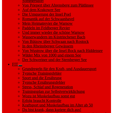
Sommersdorf
Von Priepert über Ahrensberg zum Plätlinsee
Auf dem Krakower See
Die Umquerung der Insel Poel
Romantik auf der Schwaanhavel
Mein Heimatrevier die Warnow
Paddeln im Feldberger Revier
Und immer wieder die schöne Warnow
Wasserwandern im Küstrinchener Bach
Von Bützow über Schwaan nach Rostock
In den Rheinsberger Gewässern
Von Wustrow über die Insel Bock nach Hiddensee
Wilder Mix von 1000 und einem See
Der Schweriner und der Sternberger See
FIT
Show
Grundregeln für den Kraft- und Ausdauersport
sub
Typische Trainingsfehler
menu
Sport und die Ernährung
Typische Ernährungsfehler
Stress, Schlaf und Regeneration
Trainingsplan zur Selbstverwirklichung
Wozu ist Muskelaufbau sonst gut
Erfolg braucht Kontrolle
Kraftsport und Muskelaufbau im Alter ab 50
Du bist krank, dann kuriere dich aus!