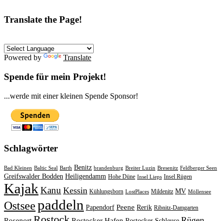
Translate the Page!
Powered by
Translate
Spende für mein Projekt!
...werde mit einer kleinen Spende Sponsor!
Schlagwörter
Benitz
Bad Kleinen
Baltic Seal
Barth
brandenburg
Breiter Luzin
Bresenitz
Feldberger Seen
Greifswalder Bodden
Heiligendamm
Hohe Düne
Insel Rügen
Insel Lieps
Kajak
Kanu
Kessin
MV
Kühlungsborn
Mildenitz
LostPlaces
Möllensee
paddeln
Ostsee
Peene
Papendorf
Rerik
Ribnitz-Damgarten
Rostock
Rügen
Rosenort
Rostocker Hafen
Rostocker Schleuse