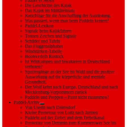
Paddel vs Motor
Die Geschichte des Kajak
Das Kajak im Militäreinsatz
Ratschläge für die Anschaffung der Ausrüstung.
Was passiert, wenn man beim Paddeln kentert?
Paddel-Lexikon
Signale beim Kajakfahren
Tonnen Zeichen und Signale
Schilder und Tafeln
Das Flaggenalphabet
Windstärken-Tabelle
Bootsverleih Rostock
Ist Wildcampen und biwakieren in Deutschland
verboten?
Spaziergänge an der See im Wald und die positive
Auswirkung auf die körperliche und mentale
Gesundheit.
Der Wolf kehrt nach Europa, Deutschland und nach
Mecklenburg-Vorpommern zurück
Paddeln und Preppen – Passt nicht zusammen?
Paddel-Archiv
Show
Von Userin nach Dalmsdorf
sub
Kleine Peenetour von Loitz nach Jarmen
menu
Paddeln auf der Trebel und dem Trebelkanal
Peenetour von Demmin zum Kummerower See bis