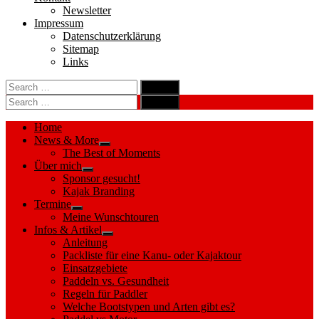
Newsletter
Impressum
Datenschutzerklärung
Sitemap
Links
Search
search
for:
Search
Search
search
for:
Search
Home
News & More
Show
The Best of Moments
sub
Über mich
menu
Show
Sponsor gesucht!
sub
Kajak Branding
menu
Termine
Show
Meine Wunschtouren
sub
Infos & Artikel
menu
Show
Anleitung
sub
Packliste für eine Kanu- oder Kajaktour
menu
Einsatzgebiete
Paddeln vs. Gesundheit
Regeln für Paddler
Welche Bootstypen und Arten gibt es?