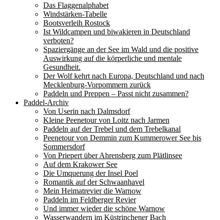
Das Flaggenalphabet
Windstärken-Tabelle
Bootsverleih Rostock
Ist Wildcampen und biwakieren in Deutschland
verboten?
Spaziergänge an der See im Wald und die positive
Auswirkung auf die körperliche und mentale
Gesundheit.
Der Wolf kehrt nach Europa, Deutschland und nach
Mecklenburg-Vorpommern zurück
Paddeln und Preppen – Passt nicht zusammen?
Paddel-Archiv
Von Userin nach Dalmsdorf
Kleine Peenetour von Loitz nach Jarmen
Paddeln auf der Trebel und dem Trebelkanal
Peenetour von Demmin zum Kummerower See bis
Sommersdorf
Von Priepert über Ahrensberg zum Plätlinsee
Auf dem Krakower See
Die Umquerung der Insel Poel
Romantik auf der Schwaanhavel
Mein Heimatrevier die Warnow
Paddeln im Feldberger Revier
Und immer wieder die schöne Warnow
Wasserwandern im Küstrinchener Bach