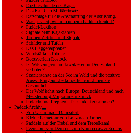
Paddel vs Motor
Die Geschichte des Kajak
Das Kajak im Militäreinsatz
Ratschläge für die Anschaffung der Ausrüstung.
Was passiert, wenn man beim Paddeln kentert?
Paddel-Lexikon
Signale beim Kajakfahren
Tonnen Zeichen und Signale
Schilder und Tafeln
Das Flaggenalphabet
Windstärken-Tabelle
Bootsverleih Rostock
Ist Wildcampen und biwakieren in Deutschland
verboten?
Spaziergänge an der See im Wald und die positive
Auswirkung auf die körperliche und mentale
Gesundheit.
Der Wolf kehrt nach Europa, Deutschland und nach
Mecklenburg-Vorpommern zurück
Paddeln und Preppen – Passt nicht zusammen?
Paddel-Archiv
Show
Von Userin nach Dalmsdorf
sub
Kleine Peenetour von Loitz nach Jarmen
menu
Paddeln auf der Trebel und dem Trebelkanal
Peenetour von Demmin zum Kummerower See bis