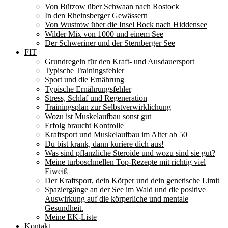
Von Bützow über Schwaan nach Rostock
In den Rheinsberger Gewässern
Von Wustrow über die Insel Bock nach Hiddensee
Wilder Mix von 1000 und einem See
Der Schweriner und der Sternberger See
FIT
Grundregeln für den Kraft- und Ausdauersport
Typische Trainingsfehler
Sport und die Ernährung
Typische Ernährungsfehler
Stress, Schlaf und Regeneration
Trainingsplan zur Selbstverwirklichung
Wozu ist Muskelaufbau sonst gut
Erfolg braucht Kontrolle
Kraftsport und Muskelaufbau im Alter ab 50
Du bist krank, dann kuriere dich aus!
Was sind pflanzliche Steroide und wozu sind sie gut?
Meine turboschnellen Top-Rezepte mit richtig viel
Eiweiß
Der Kraftsport, dein Körper und dein genetische Limit
Spaziergänge an der See im Wald und die positive
Auswirkung auf die körperliche und mentale
Gesundheit.
Meine EK-Liste
Kontakt