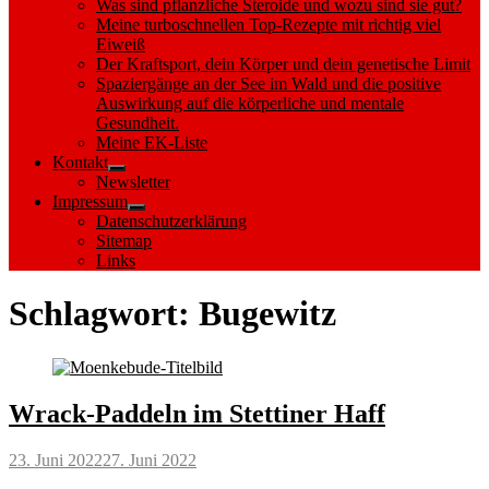
Was sind pflanzliche Steroide und wozu sind sie gut?
Meine turboschnellen Top-Rezepte mit richtig viel
Eiweiß
Der Kraftsport, dein Körper und dein genetische Limit
Spaziergänge an der See im Wald und die positive
Auswirkung auf die körperliche und mentale
Gesundheit.
Meine EK-Liste
Kontakt
Show
Newsletter
sub
Impressum
menu
Show
Datenschutzerklärung
sub
Sitemap
menu
Links
Schlagwort:
Bugewitz
Wrack-Paddeln im Stettiner Haff
Posted
23. Juni 2022
27. Juni 2022
on