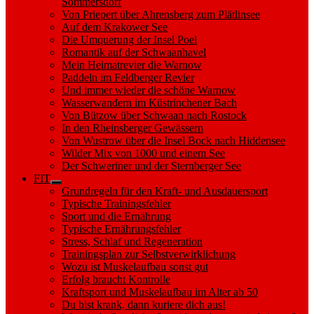
Sommersdorf
Von Priepert über Ahrensberg zum Plätlinsee
Auf dem Krakower See
Die Umquerung der Insel Poel
Romantik auf der Schwaanhavel
Mein Heimatrevier die Warnow
Paddeln im Feldberger Revier
Und immer wieder die schöne Warnow
Wasserwandern im Küstrinchener Bach
Von Bützow über Schwaan nach Rostock
In den Rheinsberger Gewässern
Von Wustrow über die Insel Bock nach Hiddensee
Wilder Mix von 1000 und einem See
Der Schweriner und der Sternberger See
FIT
Show
Grundregeln für den Kraft- und Ausdauersport
sub
Typische Trainingsfehler
menu
Sport und die Ernährung
Typische Ernährungsfehler
Stress, Schlaf und Regeneration
Trainingsplan zur Selbstverwirklichung
Wozu ist Muskelaufbau sonst gut
Erfolg braucht Kontrolle
Kraftsport und Muskelaufbau im Alter ab 50
Du bist krank, dann kuriere dich aus!