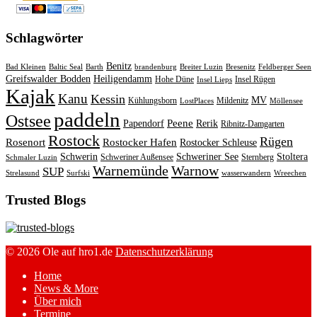
Schlagwörter
Benitz
Bad Kleinen
Baltic Seal
Barth
brandenburg
Breiter Luzin
Bresenitz
Feldberger Seen
Greifswalder Bodden
Heiligendamm
Hohe Düne
Insel Rügen
Insel Lieps
Kajak
Kanu
Kessin
MV
Kühlungsborn
Mildenitz
LostPlaces
Möllensee
paddeln
Ostsee
Peene
Papendorf
Rerik
Ribnitz-Damgarten
Rostock
Rügen
Rosenort
Rostocker Hafen
Rostocker Schleuse
Schwerin
Schweriner See
Stoltera
Schweriner Außensee
Sternberg
Schmaler Luzin
Warnemünde
Warnow
SUP
Strelasund
Surfski
wasserwandern
Wreechen
Trusted Blogs
© 2026 Ole auf hro1.de
Datenschutzerklärung
Home
News & More
Über mich
Termine