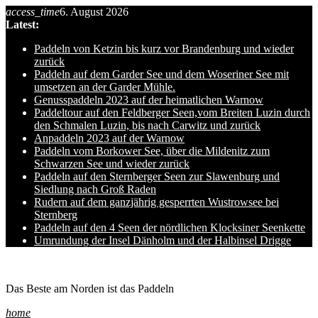
access_time
6. August 2026
Skip
Latest:
to
content
Paddeln von Ketzin bis kurz vor Brandenburg und wieder
zurück
Paddeln auf dem Garder See und dem Woseriner See mit
umsetzen an der Garder Mühle.
Genusspaddeln 2023 auf der heimatlichen Warnow
Paddeltour auf den Feldberger Seen,vom Breiten Luzin durch
den Schmalen Luzin, bis nach Carwitz und zurück
Anpaddeln 2023 auf der Warnow
Paddeln vom Borkower See, über die Mildenitz zum
Schwarzen See und wieder zurück
Paddeln auf den Sternberger Seen zur Slawenburg und
Siedlung nach Groß Raden
Rudern auf dem ganzjährig gesperrten Wustrowsee bei
Sternberg
Paddeln auf den 4 Seen der nördlichen Klocksiner Seenkette
Umrundung der Insel Dänholm und der Halbinsel Drigge
Ole auf hro1.de
Das Beste am Norden ist das Paddeln
home