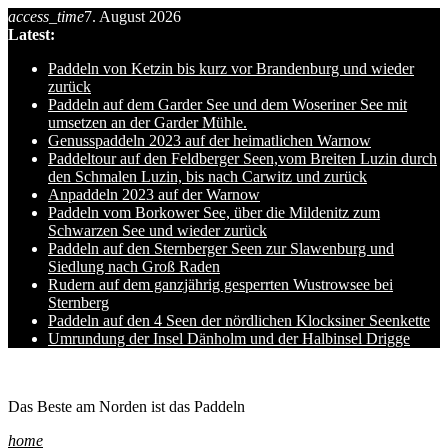
access_time
7. August 2026
Skip
Latest:
to
content
Paddeln von Ketzin bis kurz vor Brandenburg und wieder
zurück
Paddeln auf dem Garder See und dem Woseriner See mit
umsetzen an der Garder Mühle.
Genusspaddeln 2023 auf der heimatlichen Warnow
Paddeltour auf den Feldberger Seen,vom Breiten Luzin durch
den Schmalen Luzin, bis nach Carwitz und zurück
Anpaddeln 2023 auf der Warnow
Paddeln vom Borkower See, über die Mildenitz zum
Schwarzen See und wieder zurück
Paddeln auf den Sternberger Seen zur Slawenburg und
Siedlung nach Groß Raden
Rudern auf dem ganzjährig gesperrten Wustrowsee bei
Sternberg
Paddeln auf den 4 Seen der nördlichen Klocksiner Seenkette
Umrundung der Insel Dänholm und der Halbinsel Drigge
Ole auf hro1.de
Das Beste am Norden ist das Paddeln
home