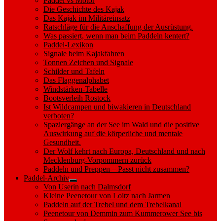
Paddel vs Motor
Die Geschichte des Kajak
Das Kajak im Militäreinsatz
Ratschläge für die Anschaffung der Ausrüstung.
Was passiert, wenn man beim Paddeln kentert?
Paddel-Lexikon
Signale beim Kajakfahren
Tonnen Zeichen und Signale
Schilder und Tafeln
Das Flaggenalphabet
Windstärken-Tabelle
Bootsverleih Rostock
Ist Wildcampen und biwakieren in Deutschland
verboten?
Spaziergänge an der See im Wald und die positive
Auswirkung auf die körperliche und mentale
Gesundheit.
Der Wolf kehrt nach Europa, Deutschland und nach
Mecklenburg-Vorpommern zurück
Paddeln und Preppen – Passt nicht zusammen?
Paddel-Archiv
Show
Von Userin nach Dalmsdorf
sub
Kleine Peenetour von Loitz nach Jarmen
menu
Paddeln auf der Trebel und dem Trebelkanal
Peenetour von Demmin zum Kummerower See bis