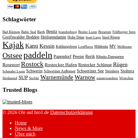
Schlagwörter
Benitz
Bad Kleinen
Baltic Seal
Barth
brandenburg
Breiter Luzin
Bresenitz
Feldberger Seen
Greifswalder Bodden
Heiligendamm
Hohe Düne
Insel Rügen
Insel Lieps
Kajak
Kanu
Kessin
MV
Kühlungsborn
Mildenitz
LostPlaces
Möllensee
paddeln
Ostsee
Peene
Papendorf
Rerik
Ribnitz-Damgarten
Rostock
Rügen
Rosenort
Rostocker Hafen
Rostocker Schleuse
Schwerin
Schweriner See
Stoltera
Schweriner Außensee
Sternberg
Schmaler Luzin
Warnemünde
Warnow
SUP
Strelasund
Surfski
wasserwandern
Wreechen
Trusted Blogs
© 2026 Ole auf hro1.de
Datenschutzerklärung
Home
News & More
Über mich