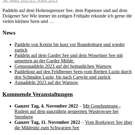
30. März 2021
12. April 2021
on
Paddeln auf dem Hohensprenzer See, dem Papensee und auf dem
Dolgener See Wie immer im zeitigen Frühjahr erkunde ich gerne die
vielen kleinen Seen und …
News
Paddeln von Ketzin bis kurz vor Brandenburg und wieder
zurück
Paddeln auf dem Garder See und dem Woseriner See mit
umsetzen an der Garder Mühle.
Genusspaddeln 2023 auf der heimatlichen Warnow
Paddeltour auf den Feldberger Seen,vom Breiten Luzin durch
den Schmalen Luzin, bis nach Carwitz und zurück
Anpaddeln 2023 auf der Warnow
Kommende Veranstaltungen
Ganzer Tag,
4. November 2022
–
Mit Genehmigung -
Rudern auf dem ganzjährig gesperrten Wustrowsee bei
Sternberg
Ganzer Tag,
11. November 2022
–
Vom Borkower See über
die Mildenitz zum Schwarzen See