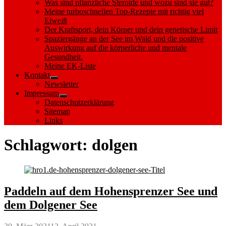
Was sind pflanzliche Steroide und wozu sind sie gut?
Meine turboschnellen Top-Rezepte mit richtig viel
Eiweiß
Der Kraftsport, dein Körper und dein genetische Limit
Spaziergänge an der See im Wald und die positive
Auswirkung auf die körperliche und mentale
Gesundheit.
Meine EK-Liste
Kontakt
Show
Newsletter
sub
Impressum
menu
Show
Datenschutzerklärung
sub
Sitemap
menu
Links
Schlagwort:
dolgen
Paddeln auf dem Hohensprenzer See und
dem Dolgener See
Posted