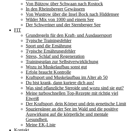
Von Bützow über Schwaan nach Rostock
In den Rheinsberger Gewässern
Von Wustrow über die Insel Bock nach Hiddensee
Wilder Mix von 1000 und einem See
Der Schweriner und der Sternberger See
FIT
Grundregeln für den Kraft- und Ausdauersport
Typische Trainingsfehler
Sport und die Ernährung
Typische Ernährungsfehler
Stress, Schlaf und Regeneration
Trainingsplan zur Selbstverwirklichung
Wozu ist Muskelaufbau sonst gut
Erfolg braucht Kontrolle
Kraftsport und Muskelaufbau im Alter ab 50
Du bist krank, dann kuriere dich aus!
Was sind pflanzliche Steroide und wozu sind sie gut?
Meine turboschnellen Top-Rezepte mit richtig viel
Eiweiß
Der Kraftsport, dein Körper und dein genetische Limit
Spaziergänge an der See im Wald und die positive
Auswirkung auf die körperliche und mentale
Gesundheit.
Meine EK-Liste
Kontakt