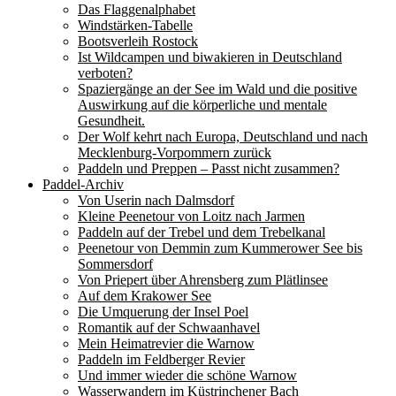
Das Flaggenalphabet
Windstärken-Tabelle
Bootsverleih Rostock
Ist Wildcampen und biwakieren in Deutschland
verboten?
Spaziergänge an der See im Wald und die positive
Auswirkung auf die körperliche und mentale
Gesundheit.
Der Wolf kehrt nach Europa, Deutschland und nach
Mecklenburg-Vorpommern zurück
Paddeln und Preppen – Passt nicht zusammen?
Paddel-Archiv
Von Userin nach Dalmsdorf
Kleine Peenetour von Loitz nach Jarmen
Paddeln auf der Trebel und dem Trebelkanal
Peenetour von Demmin zum Kummerower See bis
Sommersdorf
Von Priepert über Ahrensberg zum Plätlinsee
Auf dem Krakower See
Die Umquerung der Insel Poel
Romantik auf der Schwaanhavel
Mein Heimatrevier die Warnow
Paddeln im Feldberger Revier
Und immer wieder die schöne Warnow
Wasserwandern im Küstrinchener Bach