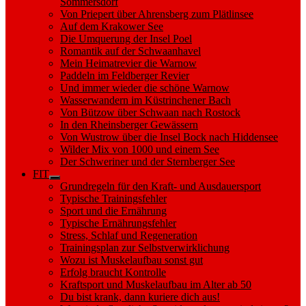
Sommersdorf
Von Priepert über Ahrensberg zum Plätlinsee
Auf dem Krakower See
Die Umquerung der Insel Poel
Romantik auf der Schwaanhavel
Mein Heimatrevier die Warnow
Paddeln im Feldberger Revier
Und immer wieder die schöne Warnow
Wasserwandern im Küstrinchener Bach
Von Bützow über Schwaan nach Rostock
In den Rheinsberger Gewässern
Von Wustrow über die Insel Bock nach Hiddensee
Wilder Mix von 1000 und einem See
Der Schweriner und der Sternberger See
FIT
Show
Grundregeln für den Kraft- und Ausdauersport
sub
Typische Trainingsfehler
menu
Sport und die Ernährung
Typische Ernährungsfehler
Stress, Schlaf und Regeneration
Trainingsplan zur Selbstverwirklichung
Wozu ist Muskelaufbau sonst gut
Erfolg braucht Kontrolle
Kraftsport und Muskelaufbau im Alter ab 50
Du bist krank, dann kuriere dich aus!