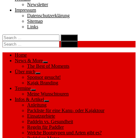
Newsletter
Impressum
Datenschutzerklärung
Sitemap
Links
Search
search
for:
Search
Search
search
for:
Search
Home
News & More
Show
The Best of Moments
sub
Über mich
menu
Show
Sponsor gesucht!
sub
Kajak Branding
menu
Termine
Show
Meine Wunschtouren
sub
Infos & Artikel
menu
Show
Anleitung
sub
Packliste für eine Kanu- oder Kajaktour
menu
Einsatzgebiete
Paddeln vs. Gesundheit
Regeln für Paddler
Welche Bootstypen und Arten gibt es?