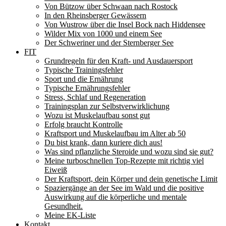
Von Bützow über Schwaan nach Rostock
In den Rheinsberger Gewässern
Von Wustrow über die Insel Bock nach Hiddensee
Wilder Mix von 1000 und einem See
Der Schweriner und der Sternberger See
FIT
Grundregeln für den Kraft- und Ausdauersport
Typische Trainingsfehler
Sport und die Ernährung
Typische Ernährungsfehler
Stress, Schlaf und Regeneration
Trainingsplan zur Selbstverwirklichung
Wozu ist Muskelaufbau sonst gut
Erfolg braucht Kontrolle
Kraftsport und Muskelaufbau im Alter ab 50
Du bist krank, dann kuriere dich aus!
Was sind pflanzliche Steroide und wozu sind sie gut?
Meine turboschnellen Top-Rezepte mit richtig viel
Eiweiß
Der Kraftsport, dein Körper und dein genetische Limit
Spaziergänge an der See im Wald und die positive
Auswirkung auf die körperliche und mentale
Gesundheit.
Meine EK-Liste
Kontakt