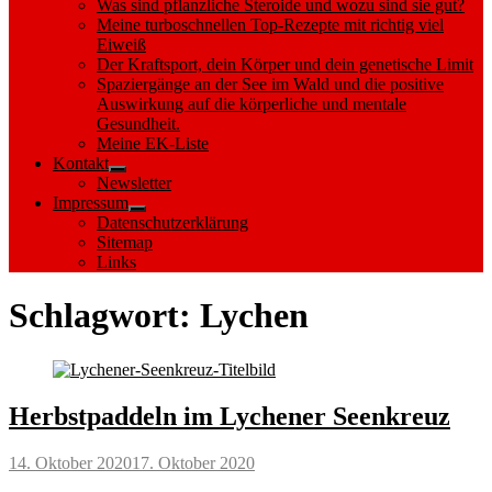
Was sind pflanzliche Steroide und wozu sind sie gut?
Meine turboschnellen Top-Rezepte mit richtig viel
Eiweiß
Der Kraftsport, dein Körper und dein genetische Limit
Spaziergänge an der See im Wald und die positive
Auswirkung auf die körperliche und mentale
Gesundheit.
Meine EK-Liste
Kontakt
Show
Newsletter
sub
Impressum
menu
Show
Datenschutzerklärung
sub
Sitemap
menu
Links
Schlagwort:
Lychen
Herbstpaddeln im Lychener Seenkreuz
Posted
14. Oktober 2020
17. Oktober 2020
on