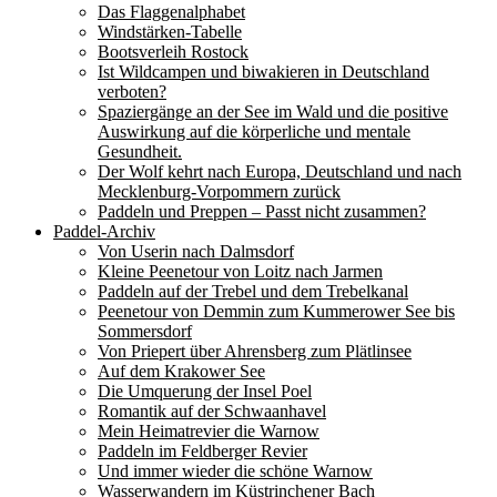
Das Flaggenalphabet
Windstärken-Tabelle
Bootsverleih Rostock
Ist Wildcampen und biwakieren in Deutschland
verboten?
Spaziergänge an der See im Wald und die positive
Auswirkung auf die körperliche und mentale
Gesundheit.
Der Wolf kehrt nach Europa, Deutschland und nach
Mecklenburg-Vorpommern zurück
Paddeln und Preppen – Passt nicht zusammen?
Paddel-Archiv
Von Userin nach Dalmsdorf
Kleine Peenetour von Loitz nach Jarmen
Paddeln auf der Trebel und dem Trebelkanal
Peenetour von Demmin zum Kummerower See bis
Sommersdorf
Von Priepert über Ahrensberg zum Plätlinsee
Auf dem Krakower See
Die Umquerung der Insel Poel
Romantik auf der Schwaanhavel
Mein Heimatrevier die Warnow
Paddeln im Feldberger Revier
Und immer wieder die schöne Warnow
Wasserwandern im Küstrinchener Bach