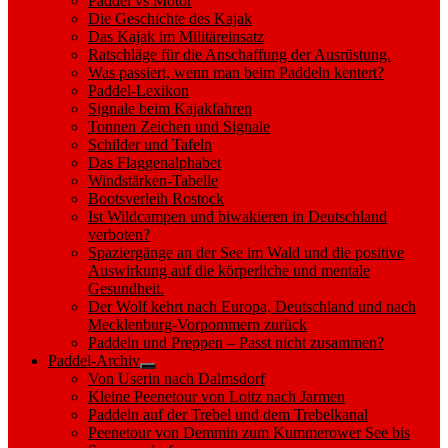
Paddel vs Motor
Die Geschichte des Kajak
Das Kajak im Militäreinsatz
Ratschläge für die Anschaffung der Ausrüstung.
Was passiert, wenn man beim Paddeln kentert?
Paddel-Lexikon
Signale beim Kajakfahren
Tonnen Zeichen und Signale
Schilder und Tafeln
Das Flaggenalphabet
Windstärken-Tabelle
Bootsverleih Rostock
Ist Wildcampen und biwakieren in Deutschland
verboten?
Spaziergänge an der See im Wald und die positive
Auswirkung auf die körperliche und mentale
Gesundheit.
Der Wolf kehrt nach Europa, Deutschland und nach
Mecklenburg-Vorpommern zurück
Paddeln und Preppen – Passt nicht zusammen?
Paddel-Archiv
Show
Von Userin nach Dalmsdorf
sub
Kleine Peenetour von Loitz nach Jarmen
menu
Paddeln auf der Trebel und dem Trebelkanal
Peenetour von Demmin zum Kummerower See bis