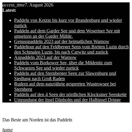
access_time
7. August 2026
Skip
Latest:
to
content
Paddeln von Ketzin bis kurz vor Brandenburg und wieder
zurück
Paddeln auf dem Garder See und dem Woseriner See mit
umsetzen an der Garder Mühle.
Genusspaddeln 2023 auf der heimatlichen Warnow
Paddeltour auf den Feldberger Seen,vom Breiten Luzin durch
den Schmalen Luzin, bis nach Carwitz und zurück
Anpaddeln 2023 auf der Warnow
Paddeln vom Borkower See, über die Mildenitz zum
Schwarzen See und wieder zurück
Paddeln auf den Sternberger Seen zur Slawenburg und
Siedlung nach Groß Raden
Rudern auf dem ganzjährig gesperrten Wustrowsee bei
Sternberg
Paddeln auf den 4 Seen der nördlichen Klocksiner Seenkette
Umrundung der Insel Dänholm und der Halbinsel Drigge
Ole auf hro1.de
Das Beste am Norden ist das Paddeln
home