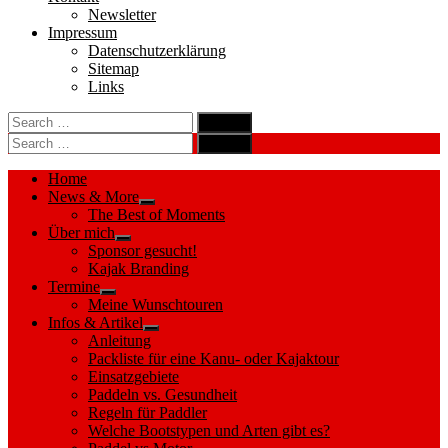
Newsletter
Impressum
Datenschutzerklärung
Sitemap
Links
Search
search
for:
Search
Search
search
for:
Search
Home
News & More
Show
The Best of Moments
sub
Über mich
menu
Show
Sponsor gesucht!
sub
Kajak Branding
menu
Termine
Show
Meine Wunschtouren
sub
Infos & Artikel
menu
Show
Anleitung
sub
Packliste für eine Kanu- oder Kajaktour
menu
Einsatzgebiete
Paddeln vs. Gesundheit
Regeln für Paddler
Welche Bootstypen und Arten gibt es?