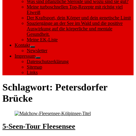
Was sind pflanzliche Steroide und wozu sind sie gut?
Meine turboschnellen Top-Rezepte mit richtig viel
Eiweiß
Der Kraftsport, dein Körper und dein genetische Limit
Spaziergänge an der See im Wald und die positive
Auswirkung auf die körperliche und mentale
Gesundheit.
Meine EK-Liste
Kontakt
Show
Newsletter
sub
Impressum
menu
Show
Datenschutzerklärung
sub
Sitemap
menu
Links
Schlagwort:
Petersdorfer
Brücke
5-Seen-Tour Fleesensee