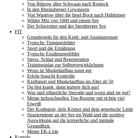
Von Bützow über Schwaan nach Rostock
In den Rheinsberger Gewässern
Von Wustrow über die Insel Bock nach Hiddensee
Wilder Mix von 1000 und einem See
Der Schweriner und der Sternberger See
FIT
Grundregeln für den Kraft- und Ausdauersport
Typische Trainingsfehler
Sport und die Ernährung
Typische Ernährungsfehler
Stress, Schlaf und Regeneration
Trainingsplan zur Selbstverwirklichung
Wozu ist Muskelaufbau sonst gut
Erfolg braucht Kontrolle
Kraftsport und Muskelaufbau im Alter ab 50
Du bist krank, dann kuriere dich aus!
Was sind pflanzliche Steroide und wozu sind sie gut?
Meine turboschnellen Top-Rezepte mit richtig viel
Eiweiß
Der Kraftsport, dein Körper und dein genetische Limit
Spaziergänge an der See im Wald und die positive
Auswirkung auf die körperliche und mentale
Gesundheit.
Meine EK-Liste
Kontakt