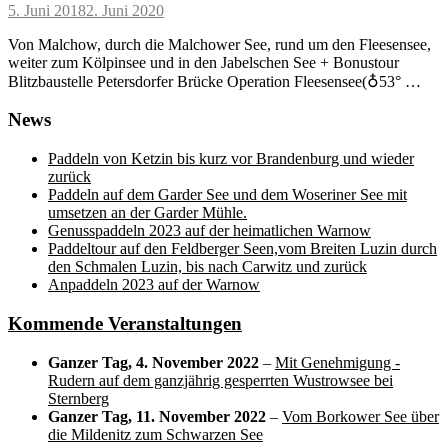
Posted
5. Juni 2018
2. Juni 2020
on
Von Malchow, durch die Malchower See, rund um den Fleesensee,
weiter zum Kölpinsee und in den Jabelschen See + Bonustour
Blitzbaustelle Petersdorfer Brücke Operation Fleesensee(♁53° …
News
Paddeln von Ketzin bis kurz vor Brandenburg und wieder
zurück
Paddeln auf dem Garder See und dem Woseriner See mit
umsetzen an der Garder Mühle.
Genusspaddeln 2023 auf der heimatlichen Warnow
Paddeltour auf den Feldberger Seen,vom Breiten Luzin durch
den Schmalen Luzin, bis nach Carwitz und zurück
Anpaddeln 2023 auf der Warnow
Kommende Veranstaltungen
Ganzer Tag,
4. November 2022
–
Mit Genehmigung -
Rudern auf dem ganzjährig gesperrten Wustrowsee bei
Sternberg
Ganzer Tag,
11. November 2022
–
Vom Borkower See über
die Mildenitz zum Schwarzen See