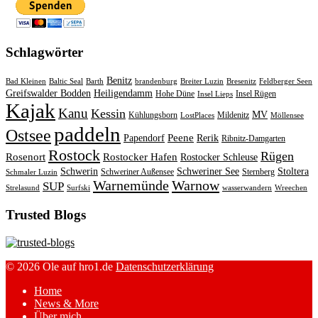
Schlagwörter
Benitz
Bad Kleinen
Baltic Seal
Barth
brandenburg
Breiter Luzin
Bresenitz
Feldberger Seen
Greifswalder Bodden
Heiligendamm
Hohe Düne
Insel Rügen
Insel Lieps
Kajak
Kanu
Kessin
MV
Kühlungsborn
Mildenitz
LostPlaces
Möllensee
paddeln
Ostsee
Peene
Papendorf
Rerik
Ribnitz-Damgarten
Rostock
Rügen
Rosenort
Rostocker Hafen
Rostocker Schleuse
Schwerin
Schweriner See
Stoltera
Schweriner Außensee
Sternberg
Schmaler Luzin
Warnemünde
Warnow
SUP
Strelasund
Surfski
wasserwandern
Wreechen
Trusted Blogs
© 2026 Ole auf hro1.de
Datenschutzerklärung
Home
News & More
Über mich