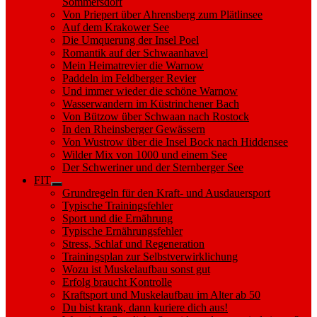
Sommersdorf
Von Priepert über Ahrensberg zum Plätlinsee
Auf dem Krakower See
Die Umquerung der Insel Poel
Romantik auf der Schwaanhavel
Mein Heimatrevier die Warnow
Paddeln im Feldberger Revier
Und immer wieder die schöne Warnow
Wasserwandern im Küstrinchener Bach
Von Bützow über Schwaan nach Rostock
In den Rheinsberger Gewässern
Von Wustrow über die Insel Bock nach Hiddensee
Wilder Mix von 1000 und einem See
Der Schweriner und der Sternberger See
FIT
Show
Grundregeln für den Kraft- und Ausdauersport
sub
Typische Trainingsfehler
menu
Sport und die Ernährung
Typische Ernährungsfehler
Stress, Schlaf und Regeneration
Trainingsplan zur Selbstverwirklichung
Wozu ist Muskelaufbau sonst gut
Erfolg braucht Kontrolle
Kraftsport und Muskelaufbau im Alter ab 50
Du bist krank, dann kuriere dich aus!