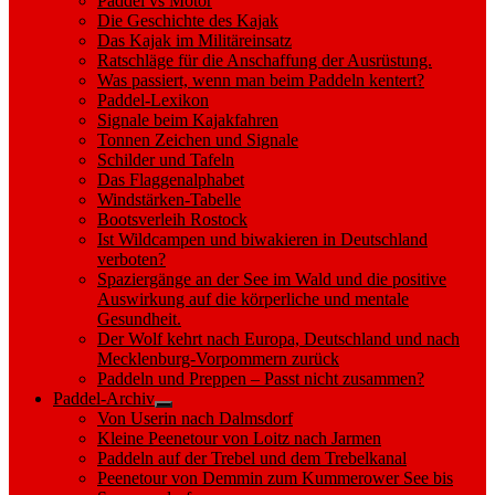
Paddel vs Motor
Die Geschichte des Kajak
Das Kajak im Militäreinsatz
Ratschläge für die Anschaffung der Ausrüstung.
Was passiert, wenn man beim Paddeln kentert?
Paddel-Lexikon
Signale beim Kajakfahren
Tonnen Zeichen und Signale
Schilder und Tafeln
Das Flaggenalphabet
Windstärken-Tabelle
Bootsverleih Rostock
Ist Wildcampen und biwakieren in Deutschland
verboten?
Spaziergänge an der See im Wald und die positive
Auswirkung auf die körperliche und mentale
Gesundheit.
Der Wolf kehrt nach Europa, Deutschland und nach
Mecklenburg-Vorpommern zurück
Paddeln und Preppen – Passt nicht zusammen?
Paddel-Archiv
Show
Von Userin nach Dalmsdorf
sub
Kleine Peenetour von Loitz nach Jarmen
menu
Paddeln auf der Trebel und dem Trebelkanal
Peenetour von Demmin zum Kummerower See bis