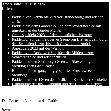
access_time
7. August 2026
Skip
Latest:
to
content
Paddeln von Ketzin bis kurz vor Brandenburg und wieder
zurück
Paddeln auf dem Garder See und dem Woseriner See mit
umsetzen an der Garder Mühle.
Genusspaddeln 2023 auf der heimatlichen Warnow
Paddeltour auf den Feldberger Seen,vom Breiten Luzin durch
den Schmalen Luzin, bis nach Carwitz und zurück
Anpaddeln 2023 auf der Warnow
Paddeln vom Borkower See, über die Mildenitz zum
Schwarzen See und wieder zurück
Paddeln auf den Sternberger Seen zur Slawenburg und
Siedlung nach Groß Raden
Rudern auf dem ganzjährig gesperrten Wustrowsee bei
Sternberg
Paddeln auf den 4 Seen der nördlichen Klocksiner Seenkette
Umrundung der Insel Dänholm und der Halbinsel Drigge
Ole auf hro1.de
Das Beste am Norden ist das Paddeln
home