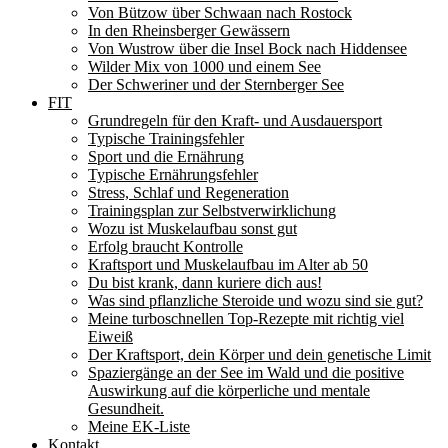
Von Bützow über Schwaan nach Rostock
In den Rheinsberger Gewässern
Von Wustrow über die Insel Bock nach Hiddensee
Wilder Mix von 1000 und einem See
Der Schweriner und der Sternberger See
FIT
Grundregeln für den Kraft- und Ausdauersport
Typische Trainingsfehler
Sport und die Ernährung
Typische Ernährungsfehler
Stress, Schlaf und Regeneration
Trainingsplan zur Selbstverwirklichung
Wozu ist Muskelaufbau sonst gut
Erfolg braucht Kontrolle
Kraftsport und Muskelaufbau im Alter ab 50
Du bist krank, dann kuriere dich aus!
Was sind pflanzliche Steroide und wozu sind sie gut?
Meine turboschnellen Top-Rezepte mit richtig viel
Eiweiß
Der Kraftsport, dein Körper und dein genetische Limit
Spaziergänge an der See im Wald und die positive
Auswirkung auf die körperliche und mentale
Gesundheit.
Meine EK-Liste
Kontakt