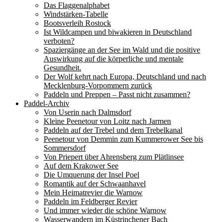
Das Flaggenalphabet
Windstärken-Tabelle
Bootsverleih Rostock
Ist Wildcampen und biwakieren in Deutschland
verboten?
Spaziergänge an der See im Wald und die positive
Auswirkung auf die körperliche und mentale
Gesundheit.
Der Wolf kehrt nach Europa, Deutschland und nach
Mecklenburg-Vorpommern zurück
Paddeln und Preppen – Passt nicht zusammen?
Paddel-Archiv
Von Userin nach Dalmsdorf
Kleine Peenetour von Loitz nach Jarmen
Paddeln auf der Trebel und dem Trebelkanal
Peenetour von Demmin zum Kummerower See bis
Sommersdorf
Von Priepert über Ahrensberg zum Plätlinsee
Auf dem Krakower See
Die Umquerung der Insel Poel
Romantik auf der Schwaanhavel
Mein Heimatrevier die Warnow
Paddeln im Feldberger Revier
Und immer wieder die schöne Warnow
Wasserwandern im Küstrinchener Bach