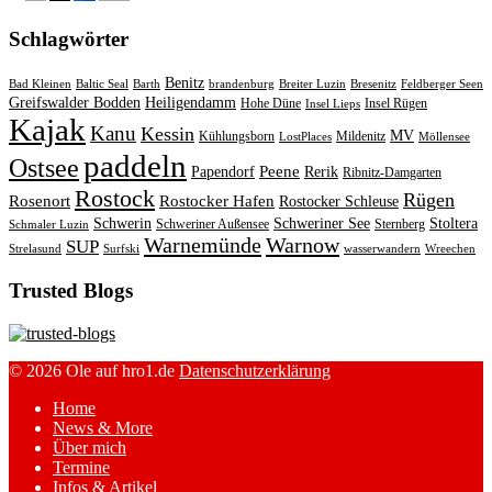
Schlagwörter
Benitz
Bad Kleinen
Baltic Seal
Barth
brandenburg
Breiter Luzin
Bresenitz
Feldberger Seen
Greifswalder Bodden
Heiligendamm
Hohe Düne
Insel Rügen
Insel Lieps
Kajak
Kanu
Kessin
MV
Kühlungsborn
Mildenitz
LostPlaces
Möllensee
paddeln
Ostsee
Peene
Papendorf
Rerik
Ribnitz-Damgarten
Rostock
Rügen
Rosenort
Rostocker Hafen
Rostocker Schleuse
Schwerin
Schweriner See
Stoltera
Schweriner Außensee
Sternberg
Schmaler Luzin
Warnemünde
Warnow
SUP
Strelasund
Surfski
wasserwandern
Wreechen
Trusted Blogs
© 2026 Ole auf hro1.de
Datenschutzerklärung
Home
News & More
Über mich
Termine
Infos & Artikel