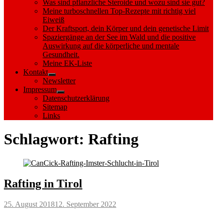
Was sind pflanzliche Steroide und wozu sind sie gut?
Meine turboschnellen Top-Rezepte mit richtig viel
Eiweiß
Der Kraftsport, dein Körper und dein genetische Limit
Spaziergänge an der See im Wald und die positive
Auswirkung auf die körperliche und mentale
Gesundheit.
Meine EK-Liste
Kontakt
Show
Newsletter
sub
Impressum
menu
Show
Datenschutzerklärung
sub
Sitemap
menu
Links
Schlagwort:
Rafting
Rafting in Tirol
Posted
25. August 2018
12. September 2022
on