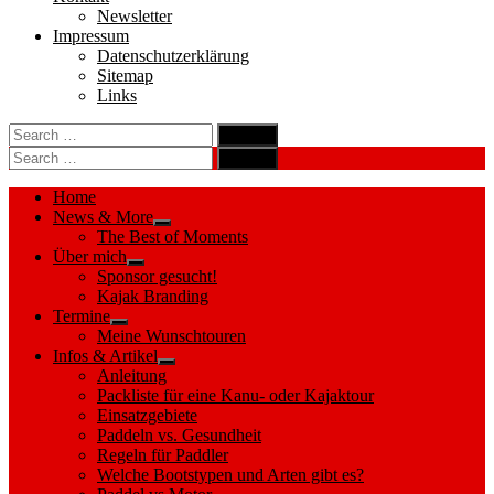
Newsletter
Impressum
Datenschutzerklärung
Sitemap
Links
Search
search
for:
Search
Search
search
for:
Search
Home
News & More
Show
The Best of Moments
sub
Über mich
menu
Show
Sponsor gesucht!
sub
Kajak Branding
menu
Termine
Show
Meine Wunschtouren
sub
Infos & Artikel
menu
Show
Anleitung
sub
Packliste für eine Kanu- oder Kajaktour
menu
Einsatzgebiete
Paddeln vs. Gesundheit
Regeln für Paddler
Welche Bootstypen und Arten gibt es?