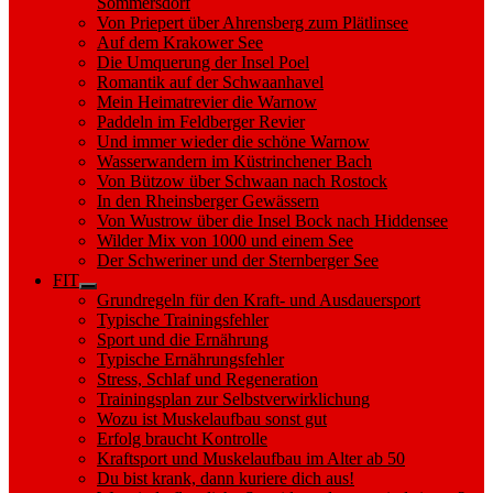
Sommersdorf
Von Priepert über Ahrensberg zum Plätlinsee
Auf dem Krakower See
Die Umquerung der Insel Poel
Romantik auf der Schwaanhavel
Mein Heimatrevier die Warnow
Paddeln im Feldberger Revier
Und immer wieder die schöne Warnow
Wasserwandern im Küstrinchener Bach
Von Bützow über Schwaan nach Rostock
In den Rheinsberger Gewässern
Von Wustrow über die Insel Bock nach Hiddensee
Wilder Mix von 1000 und einem See
Der Schweriner und der Sternberger See
FIT
Show
Grundregeln für den Kraft- und Ausdauersport
sub
Typische Trainingsfehler
menu
Sport und die Ernährung
Typische Ernährungsfehler
Stress, Schlaf und Regeneration
Trainingsplan zur Selbstverwirklichung
Wozu ist Muskelaufbau sonst gut
Erfolg braucht Kontrolle
Kraftsport und Muskelaufbau im Alter ab 50
Du bist krank, dann kuriere dich aus!