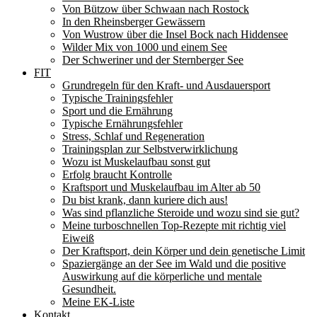
Von Bützow über Schwaan nach Rostock
In den Rheinsberger Gewässern
Von Wustrow über die Insel Bock nach Hiddensee
Wilder Mix von 1000 und einem See
Der Schweriner und der Sternberger See
FIT
Grundregeln für den Kraft- und Ausdauersport
Typische Trainingsfehler
Sport und die Ernährung
Typische Ernährungsfehler
Stress, Schlaf und Regeneration
Trainingsplan zur Selbstverwirklichung
Wozu ist Muskelaufbau sonst gut
Erfolg braucht Kontrolle
Kraftsport und Muskelaufbau im Alter ab 50
Du bist krank, dann kuriere dich aus!
Was sind pflanzliche Steroide und wozu sind sie gut?
Meine turboschnellen Top-Rezepte mit richtig viel
Eiweiß
Der Kraftsport, dein Körper und dein genetische Limit
Spaziergänge an der See im Wald und die positive
Auswirkung auf die körperliche und mentale
Gesundheit.
Meine EK-Liste
Kontakt