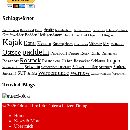
Schlagwörter
Benitz
Bad Kleinen
Baltic Seal
Barth
brandenburg
Breiter Luzin
Bresenitz
Feldberger Seen
Greifswalder Bodden
Heiligendamm
Hohe Düne
Insel Rügen
Insel Lieps
Kajak
Kanu
Kessin
MV
Kühlungsborn
Mildenitz
LostPlaces
Möllensee
paddeln
Ostsee
Peene
Papendorf
Rerik
Ribnitz-Damgarten
Rostock
Rügen
Rosenort
Rostocker Hafen
Rostocker Schleuse
Schwerin
Schweriner See
Stoltera
Schweriner Außensee
Sternberg
Schmaler Luzin
Warnemünde
Warnow
SUP
Strelasund
Surfski
wasserwandern
Wreechen
Trusted Blogs
© 2026 Ole auf hro1.de
Datenschutzerklärung
Home
News & More
Über mich