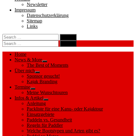
Newsletter
Impressum
Datenschutzerklärung
Sitemap
Links
Search
search
for:
Search
Search
search
for:
Search
Home
News & More
Show
The Best of Moments
sub
Über mich
menu
Show
Sponsor gesucht!
sub
Kajak Branding
menu
Termine
Show
Meine Wunschtouren
sub
Infos & Artikel
menu
Show
Anleitung
sub
Packliste für eine Kanu- oder Kajaktour
menu
Einsatzgebiete
Paddeln vs. Gesundheit
Regeln für Paddler
Welche Bootstypen und Arten gibt es?