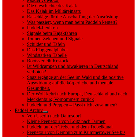
Paddel vs Motor
Die Geschichte des Kajak
Das Kajak im Militäreinsatz
Ratschläge für die Anschaffung der Ausrüstung.
Was passiert, wenn man beim Paddeln kentert?
Paddel-Lexikon
Signale beim Kajakfahren
Tonnen Zeichen und Signale
Schilder und Tafeln
Das Flaggenalphabet
Windstärken-Tabelle
Bootsverleih Rostock
Ist Wildcampen und biwakieren in Deutschland
verboten?
Spaziergänge an der See im Wald und die positive
Auswirkung auf die körperliche und mentale
Gesundheit.
Der Wolf kehrt nach Europa, Deutschland und nach
Mecklenburg-Vorpommern zurück
Paddeln und Preppen – Passt nicht zusammen?
Paddel-Archiv
Show
Von Userin nach Dalmsdorf
sub
Kleine Peenetour von Loitz nach Jarmen
menu
Paddeln auf der Trebel und dem Trebelkanal
Peenetour von Demmin zum Kummerower See bis