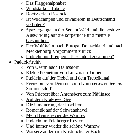
Das Flaggenalphabet
Windstärken-Tabelle
Bootsverleih Rostock
Ist Wildcampen und biwakieren in Deutschland
verboten?
Spaziergänge an der See im Wald und die positive
Auswirkung auf die körperliche und mentale
Gesundheit.
Der Wolf kehrt nach Europa, Deutschland und nach
Mecklenburg-Vorpommern zurück
Paddeln und Preppen – Passt nicht zusammen?
Paddel-Archiv
Von Userin nach Dalmsdorf
Kleine Peenetour von Loitz nach Jarmen
Paddeln auf der Trebel und dem Trebelkanal
Peenetour von Demmin zum Kummerower See bis
Sommersdorf
Von Priepert über Ahrensberg zum Plätlinsee
Auf dem Krakower See
Die Umquerung der Insel Poel
Romantik auf der Schwaanhavel
Mein Heimatrevier die Warnow
Paddeln im Feldberger Revier
Und immer wieder die schöne Warnow
Wasserwandern im Küstrinchener Bach