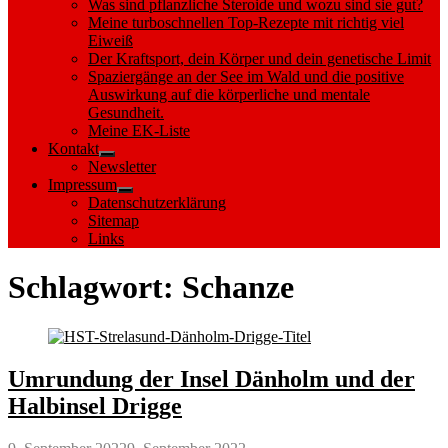
Was sind pflanzliche Steroide und wozu sind sie gut?
Meine turboschnellen Top-Rezepte mit richtig viel
Eiweiß
Der Kraftsport, dein Körper und dein genetische Limit
Spaziergänge an der See im Wald und die positive
Auswirkung auf die körperliche und mentale
Gesundheit.
Meine EK-Liste
Kontakt
Show
Newsletter
sub
Impressum
menu
Show
Datenschutzerklärung
sub
Sitemap
menu
Links
Schlagwort:
Schanze
Umrundung der Insel Dänholm und der
Halbinsel Drigge
Posted