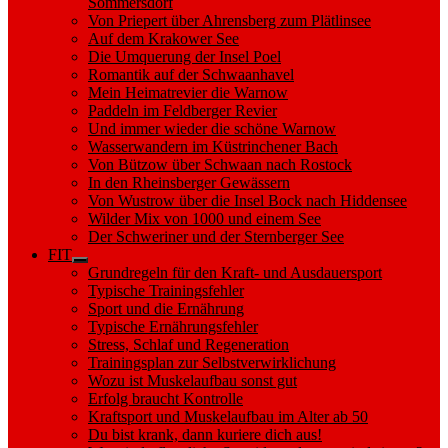
Sommersdorf
Von Priepert über Ahrensberg zum Plätlinsee
Auf dem Krakower See
Die Umquerung der Insel Poel
Romantik auf der Schwaanhavel
Mein Heimatrevier die Warnow
Paddeln im Feldberger Revier
Und immer wieder die schöne Warnow
Wasserwandern im Küstrinchener Bach
Von Bützow über Schwaan nach Rostock
In den Rheinsberger Gewässern
Von Wustrow über die Insel Bock nach Hiddensee
Wilder Mix von 1000 und einem See
Der Schweriner und der Sternberger See
FIT
Show
Grundregeln für den Kraft- und Ausdauersport
sub
Typische Trainingsfehler
menu
Sport und die Ernährung
Typische Ernährungsfehler
Stress, Schlaf und Regeneration
Trainingsplan zur Selbstverwirklichung
Wozu ist Muskelaufbau sonst gut
Erfolg braucht Kontrolle
Kraftsport und Muskelaufbau im Alter ab 50
Du bist krank, dann kuriere dich aus!