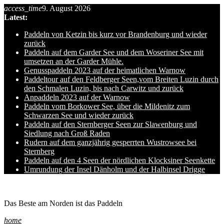
access_time
9. August 2026
Skip
Latest:
to
content
Paddeln von Ketzin bis kurz vor Brandenburg und wieder
zurück
Paddeln auf dem Garder See und dem Woseriner See mit
umsetzen an der Garder Mühle.
Genusspaddeln 2023 auf der heimatlichen Warnow
Paddeltour auf den Feldberger Seen,vom Breiten Luzin durch
den Schmalen Luzin, bis nach Carwitz und zurück
Anpaddeln 2023 auf der Warnow
Paddeln vom Borkower See, über die Mildenitz zum
Schwarzen See und wieder zurück
Paddeln auf den Sternberger Seen zur Slawenburg und
Siedlung nach Groß Raden
Rudern auf dem ganzjährig gesperrten Wustrowsee bei
Sternberg
Paddeln auf den 4 Seen der nördlichen Klocksiner Seenkette
Umrundung der Insel Dänholm und der Halbinsel Drigge
Ole auf hro1.de
Das Beste am Norden ist das Paddeln
home