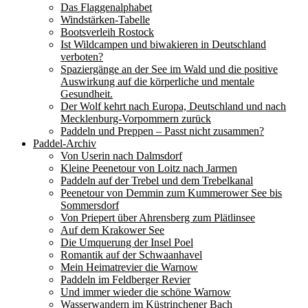
Das Flaggenalphabet
Windstärken-Tabelle
Bootsverleih Rostock
Ist Wildcampen und biwakieren in Deutschland
verboten?
Spaziergänge an der See im Wald und die positive
Auswirkung auf die körperliche und mentale
Gesundheit.
Der Wolf kehrt nach Europa, Deutschland und nach
Mecklenburg-Vorpommern zurück
Paddeln und Preppen – Passt nicht zusammen?
Paddel-Archiv
Von Userin nach Dalmsdorf
Kleine Peenetour von Loitz nach Jarmen
Paddeln auf der Trebel und dem Trebelkanal
Peenetour von Demmin zum Kummerower See bis
Sommersdorf
Von Priepert über Ahrensberg zum Plätlinsee
Auf dem Krakower See
Die Umquerung der Insel Poel
Romantik auf der Schwaanhavel
Mein Heimatrevier die Warnow
Paddeln im Feldberger Revier
Und immer wieder die schöne Warnow
Wasserwandern im Küstrinchener Bach