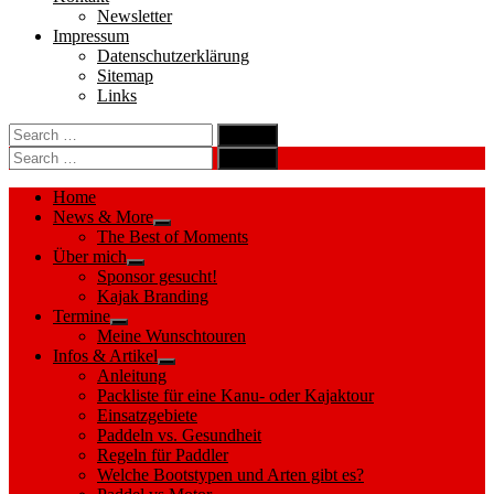
Newsletter
Impressum
Datenschutzerklärung
Sitemap
Links
Search
search
for:
Search
Search
search
for:
Search
Home
News & More
Show
The Best of Moments
sub
Über mich
menu
Show
Sponsor gesucht!
sub
Kajak Branding
menu
Termine
Show
Meine Wunschtouren
sub
Infos & Artikel
menu
Show
Anleitung
sub
Packliste für eine Kanu- oder Kajaktour
menu
Einsatzgebiete
Paddeln vs. Gesundheit
Regeln für Paddler
Welche Bootstypen und Arten gibt es?