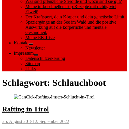
Was sind pflanzliche Steroide und wozu sind sie gut?
Meine turboschnellen Top-Rezepte mit richtig viel
Eiweiß
Der Kraftsport, dein Körper und dein genetische Limit
Spaziergänge an der See im Wald und die positive
Auswirkung auf die körperliche und mentale
Gesundheit.
Meine EK-Liste
Kontakt
Show
Newsletter
sub
Impressum
menu
Show
Datenschutzerklärung
sub
Sitemap
menu
Links
Schlagwort:
Schlauchboot
Rafting in Tirol
Posted
25. August 2018
12. September 2022
on