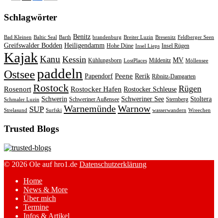
Schlagwörter
Benitz
Bad Kleinen
Baltic Seal
Barth
brandenburg
Breiter Luzin
Bresenitz
Feldberger Seen
Greifswalder Bodden
Heiligendamm
Hohe Düne
Insel Rügen
Insel Lieps
Kajak
Kanu
Kessin
MV
Kühlungsborn
Mildenitz
LostPlaces
Möllensee
paddeln
Ostsee
Peene
Papendorf
Rerik
Ribnitz-Damgarten
Rostock
Rügen
Rosenort
Rostocker Hafen
Rostocker Schleuse
Schwerin
Schweriner See
Stoltera
Schweriner Außensee
Sternberg
Schmaler Luzin
Warnemünde
Warnow
SUP
Strelasund
Surfski
wasserwandern
Wreechen
Trusted Blogs
© 2026 Ole auf hro1.de
Datenschutzerklärung
Home
News & More
Über mich
Termine
Infos & Artikel