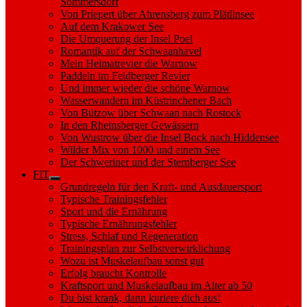
Sommersdorf
Von Priepert über Ahrensberg zum Plätlinsee
Auf dem Krakower See
Die Umquerung der Insel Poel
Romantik auf der Schwaanhavel
Mein Heimatrevier die Warnow
Paddeln im Feldberger Revier
Und immer wieder die schöne Warnow
Wasserwandern im Küstrinchener Bach
Von Bützow über Schwaan nach Rostock
In den Rheinsberger Gewässern
Von Wustrow über die Insel Bock nach Hiddensee
Wilder Mix von 1000 und einem See
Der Schweriner und der Sternberger See
FIT
Show
Grundregeln für den Kraft- und Ausdauersport
sub
Typische Trainingsfehler
menu
Sport und die Ernährung
Typische Ernährungsfehler
Stress, Schlaf und Regeneration
Trainingsplan zur Selbstverwirklichung
Wozu ist Muskelaufbau sonst gut
Erfolg braucht Kontrolle
Kraftsport und Muskelaufbau im Alter ab 50
Du bist krank, dann kuriere dich aus!