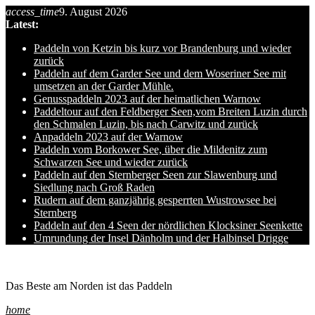
access_time
9. August 2026
Skip
Latest:
to
content
Paddeln von Ketzin bis kurz vor Brandenburg und wieder
zurück
Paddeln auf dem Garder See und dem Woseriner See mit
umsetzen an der Garder Mühle.
Genusspaddeln 2023 auf der heimatlichen Warnow
Paddeltour auf den Feldberger Seen,vom Breiten Luzin durch
den Schmalen Luzin, bis nach Carwitz und zurück
Anpaddeln 2023 auf der Warnow
Paddeln vom Borkower See, über die Mildenitz zum
Schwarzen See und wieder zurück
Paddeln auf den Sternberger Seen zur Slawenburg und
Siedlung nach Groß Raden
Rudern auf dem ganzjährig gesperrten Wustrowsee bei
Sternberg
Paddeln auf den 4 Seen der nördlichen Klocksiner Seenkette
Umrundung der Insel Dänholm und der Halbinsel Drigge
Ole auf hro1.de
Das Beste am Norden ist das Paddeln
home