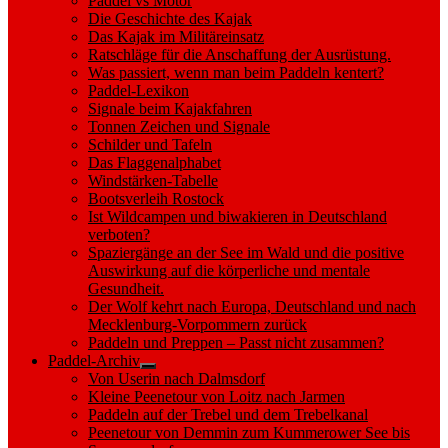
Paddel vs Motor
Die Geschichte des Kajak
Das Kajak im Militäreinsatz
Ratschläge für die Anschaffung der Ausrüstung.
Was passiert, wenn man beim Paddeln kentert?
Paddel-Lexikon
Signale beim Kajakfahren
Tonnen Zeichen und Signale
Schilder und Tafeln
Das Flaggenalphabet
Windstärken-Tabelle
Bootsverleih Rostock
Ist Wildcampen und biwakieren in Deutschland
verboten?
Spaziergänge an der See im Wald und die positive
Auswirkung auf die körperliche und mentale
Gesundheit.
Der Wolf kehrt nach Europa, Deutschland und nach
Mecklenburg-Vorpommern zurück
Paddeln und Preppen – Passt nicht zusammen?
Paddel-Archiv
Show
Von Userin nach Dalmsdorf
sub
Kleine Peenetour von Loitz nach Jarmen
menu
Paddeln auf der Trebel und dem Trebelkanal
Peenetour von Demmin zum Kummerower See bis