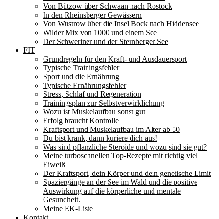
Von Bützow über Schwaan nach Rostock
In den Rheinsberger Gewässern
Von Wustrow über die Insel Bock nach Hiddensee
Wilder Mix von 1000 und einem See
Der Schweriner und der Sternberger See
FIT
Grundregeln für den Kraft- und Ausdauersport
Typische Trainingsfehler
Sport und die Ernährung
Typische Ernährungsfehler
Stress, Schlaf und Regeneration
Trainingsplan zur Selbstverwirklichung
Wozu ist Muskelaufbau sonst gut
Erfolg braucht Kontrolle
Kraftsport und Muskelaufbau im Alter ab 50
Du bist krank, dann kuriere dich aus!
Was sind pflanzliche Steroide und wozu sind sie gut?
Meine turboschnellen Top-Rezepte mit richtig viel
Eiweiß
Der Kraftsport, dein Körper und dein genetische Limit
Spaziergänge an der See im Wald und die positive
Auswirkung auf die körperliche und mentale
Gesundheit.
Meine EK-Liste
Kontakt